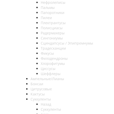
Нефролеписы
Пальмы
Папоротники
Пилеи
Плектрантусы
Полисциасы
Радермахеры
Сингониумы
Сциндапсусы / Эпипремнумы
Традесканции
Фикусы
Филодендроны
Хлорофитумы
Циссусы
Шеффлеры
Ампельные/Лианы
Бонсаи
Цитрусовые
Кактусы
Суккуленты
Назад
Суккуленты