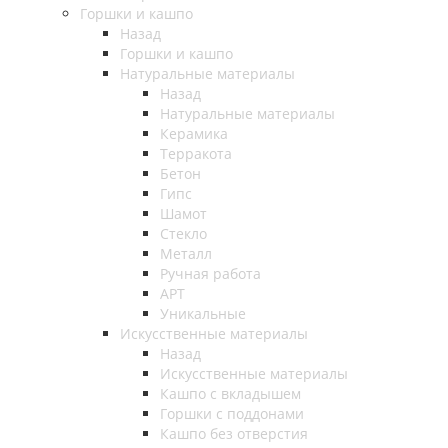
Горшки и кашпо
Назад
Горшки и кашпо
Натуральные материалы
Назад
Натуральные материалы
Керамика
Терракота
Бетон
Гипс
Шамот
Стекло
Металл
Ручная работа
АРТ
Уникальные
Искусственные материалы
Назад
Искусственные материалы
Кашпо с вкладышем
Горшки с поддонами
Кашпо без отверстия