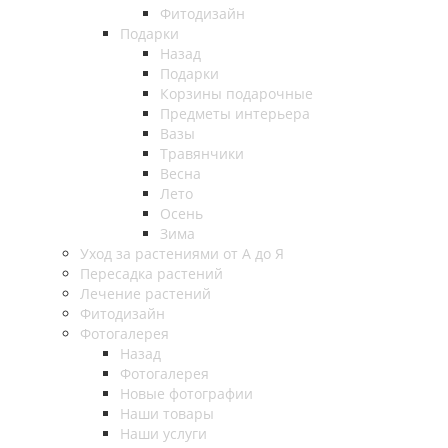
Фитодизайн
Подарки
Назад
Подарки
Корзины подарочные
Предметы интерьера
Вазы
Травянчики
Весна
Лето
Осень
Зима
Уход за растениями от А до Я
Пересадка растений
Лечение растений
Фитодизайн
Фотогалерея
Назад
Фотогалерея
Новые фотографии
Наши товары
Наши услуги