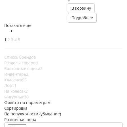
+
В корзину
Подробнее
Показать еще
1
2
3
4
5
Список брендов
Разделы товаров
Балконные ящики
2
Инвентарь
2
Классика
55
Лофт
1
На колесах
2
Фигурные
30
Фильтр по параметрам
Сортировка
По популярности (убывание)
Розничная цена