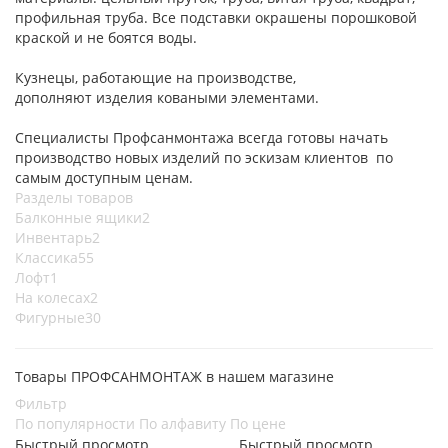
профильная труба. Все подставки окрашены порошковой
краской и не боятся воды.
Кузнецы, работающие на производстве,
дополняют изделия коваными элементами.
Специалисты Профсанмонтажа всегда готовы начать
производство новых изделий по эскизам клиентов по
самым доступным ценам.
Разделы товаров
Балконные ящики
2
Инвентарь
2
Классика
55
Лофт
1
На колесах
2
Фигурные
30
Товары ПРОФСАНМОНТАЖ в нашем магазине
Фильтр
По популярности
По алфавиту
По цене
Быстрый просмотр
Быстрый просмотр