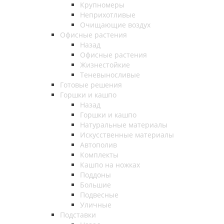
Крупномеры
Неприхотливые
Очищающие воздух
Офисные растения
Назад
Офисные растения
Жизнестойкие
Теневыносливые
Готовые решения
Горшки и кашпо
Назад
Горшки и кашпо
Натуральные материалы
Искусственные материалы
Автополив
Комплекты
Кашпо на ножках
Поддоны
Большие
Подвесные
Уличные
Подставки