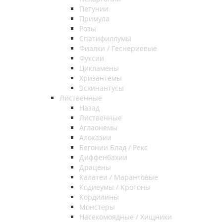
Петунии
Примула
Розы
Спатифиллумы
Фиалки / Геснериевые
Фуксии
Цикламены
Хризантемы
Эсхинантусы
Лиственные
Назад
Лиственные
Аглаонемы
Алоказии
Бегонии Блад / Рекс
Диффенбахии
Драцены
Калатеи / Марантовые
Кодиеумы / Кротоны
Кордилины
Монстеры
Насекомоядные / Хищники