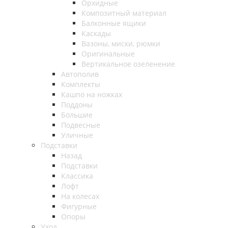
Орхидные
Композитный материал
Балконные ящики
Каскады
Вазоны, миски, рюмки
Оригинальные
Вертикальное озеленение
Автополив
Комплекты
Кашпо на ножках
Поддоны
Большие
Подвесные
Уличные
Подставки
Назад
Подставки
Классика
Лофт
На колесах
Фигурные
Опоры
Уход