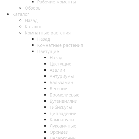
Рабочие моменты
Обзоры
Каталог
Назад
Каталог
Комнатные растения
Назад
Комнатные растения
Цветущие
Назад
Цветущие
Азалии
Антуриумы
Бальзамин
Бегонии
Бромелиевые
Бугенвиллии
Гибискусы
Дипладении
Кампанулы
Луковичные
Орхидеи
Пеларгонии