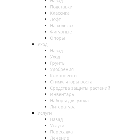
Назад
Подставки
Классика
Лофт
На колесах
Фигурные
Опоры
Уход
Назад
Уход
Грунты
Удобрения
Компоненты
Стимуляторы роста
Средства защиты растений
Инвентарь
Наборы для ухода
Литература
Услуги
Назад
Услуги
Пересадка
Лечение