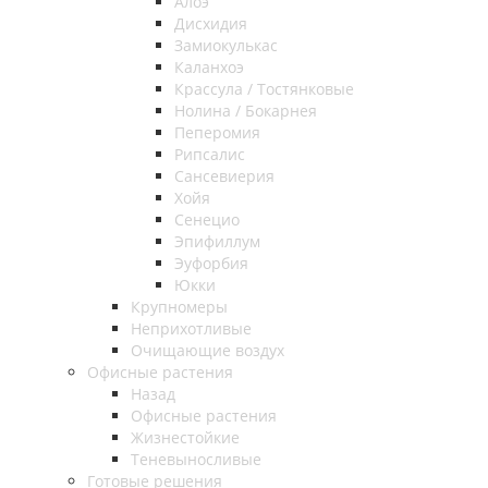
Алоэ
Дисхидия
Замиокулькас
Каланхоэ
Крассула / Тостянковые
Нолина / Бокарнея
Пеперомия
Рипсалис
Сансевиерия
Хойя
Сенецио
Эпифиллум
Эуфорбия
Юкки
Крупномеры
Неприхотливые
Очищающие воздух
Офисные растения
Назад
Офисные растения
Жизнестойкие
Теневыносливые
Готовые решения