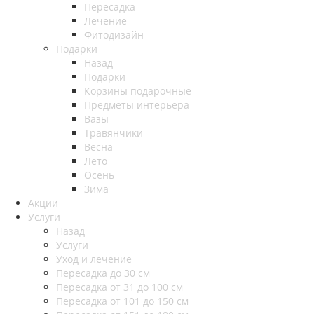
Пересадка
Лечение
Фитодизайн
Подарки
Назад
Подарки
Корзины подарочные
Предметы интерьера
Вазы
Травянчики
Весна
Лето
Осень
Зима
Акции
Услуги
Назад
Услуги
Уход и лечение
Пересадка до 30 см
Пересадка от 31 до 100 см
Пересадка от 101 до 150 см