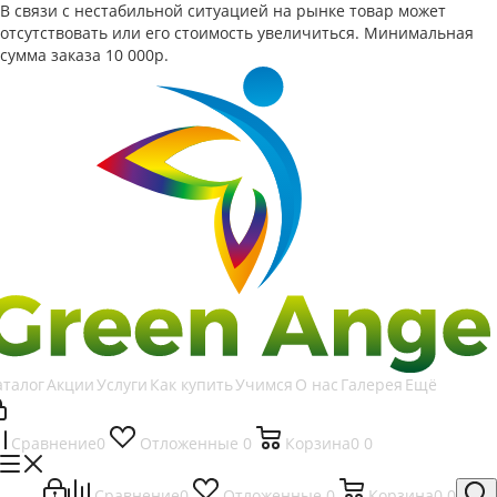
В связи с нестабильной ситуацией на рынке товар может
отсутствовать или его стоимость увеличиться. Минимальная
сумма заказа
10 000р.
аталог
Акции
Услуги
Как купить
Учимся
О нас
Галерея
Ещё
Сравнение
0
Отложенные
0
Корзина
0
0
Сравнение
0
Отложенные
0
Корзина
0
0