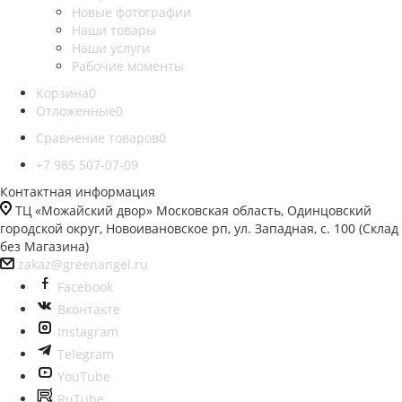
Новые фотографии
Наши товары
Наши услуги
Рабочие моменты
Корзина
0
Отложенные
0
Сравнение товаров
0
+7 985 507-07-09
Контактная информация
ТЦ «Можайский двор» Московская область, Одинцовский
городской округ, Новоивановское рп, ул. Западная, с. 100 (Склад
без Магазина)
zakaz@greenangel.ru
Facebook
Вконтакте
Instagram
Telegram
YouTube
RuTube