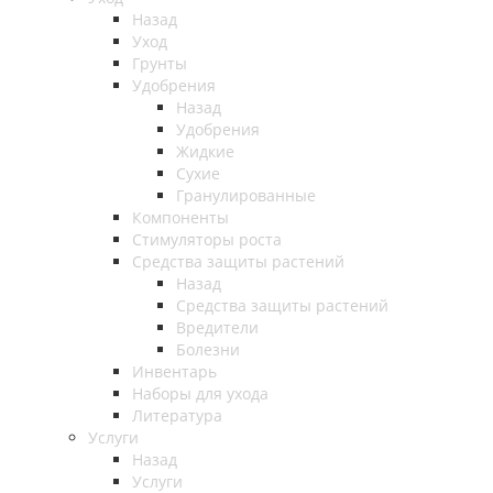
Назад
Уход
Грунты
Удобрения
Назад
Удобрения
Жидкие
Сухие
Гранулированные
Компоненты
Стимуляторы роста
Средства защиты растений
Назад
Средства защиты растений
Вредители
Болезни
Инвентарь
Наборы для ухода
Литература
Услуги
Назад
Услуги