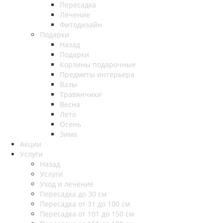
Пересадка
Лечение
Фитодизайн
Подарки
Назад
Подарки
Корзины подарочные
Предметы интерьера
Вазы
Травянчики
Весна
Лето
Осень
Зима
Акции
Услуги
Назад
Услуги
Уход и лечение
Пересадка до 30 см
Пересадка от 31 до 100 см
Пересадка от 101 до 150 см