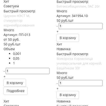
Хит
Быстрый просмотр
Советуем
Битоксибациллин, ЗАС 20г
Быстрый просмотр
Много
Циркон НЭСТ М,
Артикул: 341994.10
стимулятор
50
руб.
/шт
корнеобразования
-
Много
+
Артикул: ПП-013
В корзину
от
50 руб.
50
руб.
/шт
Хит
Объем
Новинка
0,001
Быстрый просмотр
0,05
Микориза Кормилица
1
универсальная для корней,
БашИнком 30г
-
Много
+
50
руб.
/шт
В корзину
-
+
Подробнее
В корзину
Хит
Новинка
Советуем