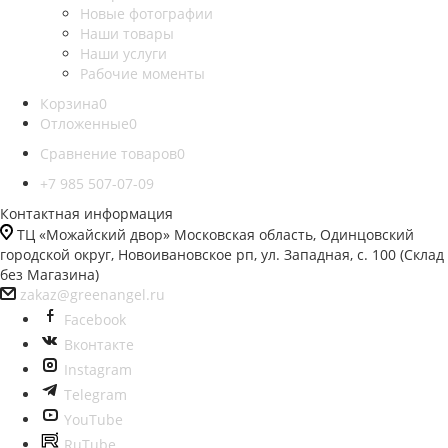
Новые фотографии
Наши товары
Наши услуги
Рабочие моменты
Корзина
0
Отложенные
0
Сравнение товаров
0
+7 985 507-07-09
Контактная информация
ТЦ «Можайский двор» Московская область, Одинцовский
городской округ, Новоивановское рп, ул. Западная, с. 100 (Склад
без Магазина)
zakaz@greenangel.ru
Facebook
Вконтакте
Instagram
Telegram
YouTube
RuTube