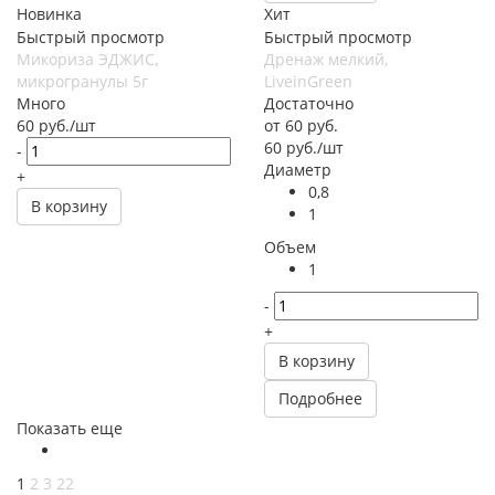
Новинка
Хит
Быстрый просмотр
Быстрый просмотр
Микориза ЭДЖИС,
Дренаж мелкий,
микрогранулы 5г
LiveinGreen
Много
Достаточно
60
руб.
/шт
от
60 руб.
60
руб.
/шт
-
Диаметр
+
0,8
В корзину
1
Объем
1
-
+
В корзину
Подробнее
Показать еще
1
2
3
22