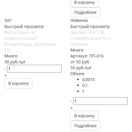
В корзину
Подробнее
Хит
Новинка
Быстрый просмотр
Быстрый просмотр
Фитоспорин-М
Цитовит НЭСТ М,
универсальный
стимулятор роста и
биофунгицид, БашИнком
питание
10г
Много
Много
Артикул: ПП-016
30
руб.
/шт
от
50 руб.
50
руб.
/шт
-
Объем
+
0,0015
В корзину
0,1
1
-
+
В корзину
Подробнее