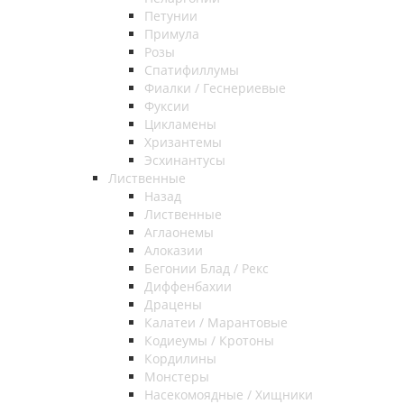
Петунии
Примула
Розы
Спатифиллумы
Фиалки / Геснериевые
Фуксии
Цикламены
Хризантемы
Эсхинантусы
Лиственные
Назад
Лиственные
Аглаонемы
Алоказии
Бегонии Блад / Рекс
Диффенбахии
Драцены
Калатеи / Марантовые
Кодиеумы / Кротоны
Кордилины
Монстеры
Насекомоядные / Хищники