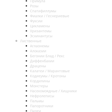
Примула
Розы
Спатифиллумы
Фиалки / Геснериевые
Фуксии
Цикламены
Хризантемы
Эсхинантусы
Лиственные
Аглаонемы
Алоказии
Бегонии Блад / Рекс
Диффенбахии
Драцены
Калатеи / Марантовые
Кодиеумы / Кротоны
Кордилины
Монстеры
Насекомоядные / Хищники
Нефролеписы
Пальмы
Папоротники
Пилеи