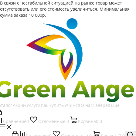
В связи с нестабильной ситуацией на рынке товар может
отсутствовать или его стоимость увеличиться. Минимальная
сумма заказа
10 000р.
аталог
Акции
Услуги
Как купить
Учимся
О нас
Галерея
Ещё
Сравнение
0
Отложенные
0
Корзина
0
0
Сравнение
0
Отложенные
0
Корзина
0
0