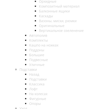
Орхидные
Композитный материал
Балконные ящики
Каскады
Вазоны, миски, рюмки
Оригинальные
Вертикальное озеленение
Автополив
Комплекты
Кашпо на ножках
Поддоны
Большие
Подвесные
Уличные
Подставки
Назад
Подставки
Классика
Лофт
На колесах
Фигурные
Опоры
Уход