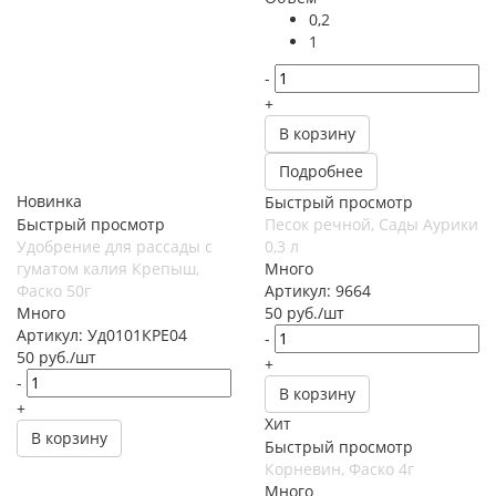
0,2
1
-
+
В корзину
Подробнее
Новинка
Быстрый просмотр
Быстрый просмотр
Песок речной, Сады Аурики
Удобрение для рассады с
0,3 л
гуматом калия Крепыш,
Много
Фаско 50г
Артикул: 9664
Много
50
руб.
/шт
Артикул: Уд0101КРЕ04
-
50
руб.
/шт
+
-
В корзину
+
Хит
В корзину
Быстрый просмотр
Корневин, Фаско 4г
Много