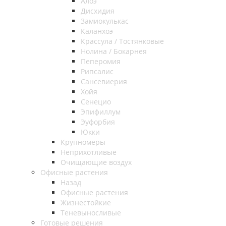
Алоэ
Дисхидия
Замиокулькас
Каланхоэ
Крассула / Тостянковые
Нолина / Бокарнея
Пеперомия
Рипсалис
Сансевиерия
Хойя
Сенецио
Эпифиллум
Эуфорбия
Юкки
Крупномеры
Неприхотливые
Очищающие воздух
Офисные растения
Назад
Офисные растения
Жизнестойкие
Теневыносливые
Готовые решения