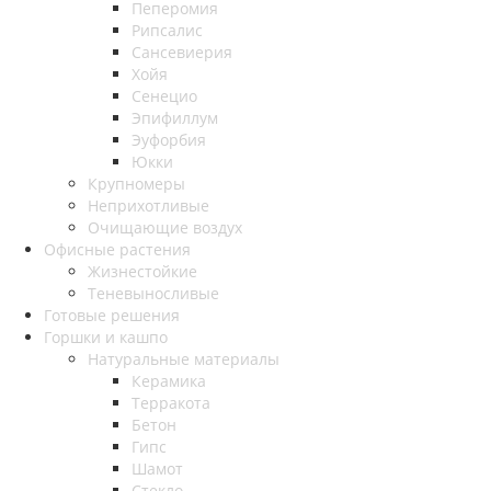
Пеперомия
Рипсалис
Сансевиерия
Хойя
Сенецио
Эпифиллум
Эуфорбия
Юкки
Крупномеры
Неприхотливые
Очищающие воздух
Офисные растения
Жизнестойкие
Теневыносливые
Готовые решения
Горшки и кашпо
Натуральные материалы
Керамика
Терракота
Бетон
Гипс
Шамот
Стекло