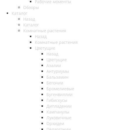
Рабочие моменты
Обзоры
Каталог
Назад
Каталог
Комнатные растения
Назад
Комнатные растения
Цветущие
Назад
Цветущие
Азалии
Антуриумы
Бальзамин
Бегонии
Бромелиевые
Бугенвиллии
Гибискусы
Дипладении
Кампанулы
Луковичные
Орхидеи
Пеларгонии