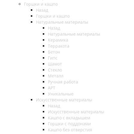
Горшки и кашпо
Назад
Горшки и кашпо
Натуральные материалы
Назад
Натуральные материалы
Керамика
Терракота
Бетон
Гипс
Шамот
Стекло
Металл
Ручная работа
АРТ
Уникальные
Искусственные материалы
Назад
Искусственные материалы
Кашпо с вкладышем
Горшки с поддонами
Кашпо без отверстия