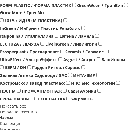
FORM-PLASTIC / ФОРМА-ПЛАСТИК
GreenWeen / ГринВин
Grow More / Гроу Мо
IDEA / ИДЕЯ (М-ПЛАСТИКА)
InGreen / ИнГрин / Пластик Репаблик
Italpollina / Италполлина
Lamela / Ламела
LECHUZA / ЛЕЧУЗА
LiveinGreen / Ливингрин
Prosperplast / Просперпласт
Seramis / Серамис
UltraEffect / УльтраЭффект
Аvgust / Август
БашИнком
ВЕРМИОН
Гарден Ритейл Сервис
Зеленая Аптека Садовода / ЗАС
ИНТА-ВИР
Костромской завод пластмасс
НПО БиоТехнологии
НЭСТ М
ПРОФСАНМОНТАЖ
Сады Аурики
СИЛА ЖИЗНИ
ТЕХОСНАСТКА
Фирма СБ
Показать все
По расположению
Форма
Коллекция
Материал