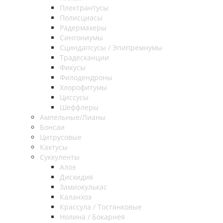
Плектрантусы
Полисциасы
Радермахеры
Сингониумы
Сциндапсусы / Эпипремнумы
Традесканции
Фикусы
Филодендроны
Хлорофитумы
Циссусы
Шеффлеры
Ампельные/Лианы
Бонсаи
Цитрусовые
Кактусы
Суккуленты
Алоэ
Дисхидия
Замиокулькас
Каланхоэ
Крассула / Тостянковые
Нолина / Бокарнея