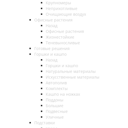
Крупномеры
Неприхотливые
Очищающие воздух
Офисные растения
Назад
Офисные растения
Жизнестойкие
Теневыносливые
Готовые решения
Горшки и кашпо
Назад
Горшки и кашпо
Натуральные материалы
Искусственные материалы
Автополив
Комплекты
Кашпо на ножках
Поддоны
Большие
Подвесные
Уличные
Подставки