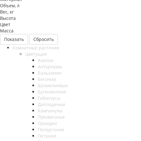
Объем, л
Вес, кг
Высота
Цвет
Масса
Сбросить
Комнатные растения
Цветущие
Азалии
Антуриумы
Бальзамин
Бегонии
Бромелиевые
Бугенвиллии
Гибискусы
Дипладении
Кампанулы
Луковичные
Орхидеи
Пеларгонии
Петунии