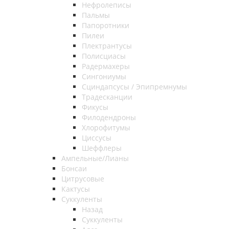
Нефролеписы
Пальмы
Папоротники
Пилеи
Плектрантусы
Полисциасы
Радермахеры
Сингониумы
Сциндапсусы / Эпипремнумы
Традесканции
Фикусы
Филодендроны
Хлорофитумы
Циссусы
Шеффлеры
Ампельные/Лианы
Бонсаи
Цитрусовые
Кактусы
Суккуленты
Назад
Суккуленты