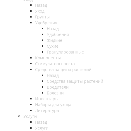
Назад
Уход
Грунты
Удобрения
Назад
Удобрения
Жидкие
Сухие
Гранулированные
Компоненты
Стимуляторы роста
Средства защиты растений
Назад
Средства защиты растений
Вредители
Болезни
Инвентарь
Наборы для ухода
Литература
Услуги
Назад
Услуги