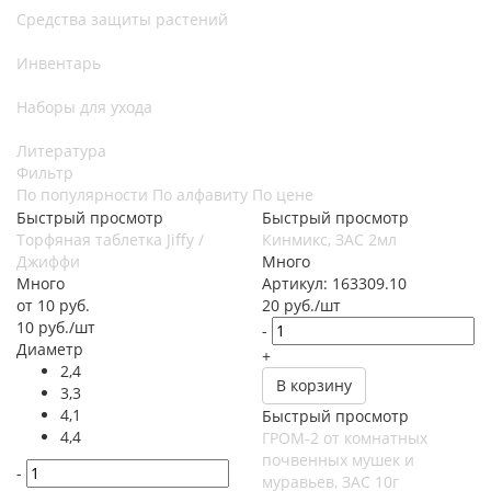
Средства защиты растений
Инвентарь
Наборы для ухода
Литература
Фильтр
По популярности
По алфавиту
По цене
Быстрый просмотр
Быстрый просмотр
Торфяная таблетка Jiffy /
Кинмикс, ЗАС 2мл
Джиффи
Много
Много
Артикул: 163309.10
от
10 руб.
20
руб.
/шт
10
руб.
/шт
-
Диаметр
+
2,4
В корзину
3,3
4,1
Быстрый просмотр
4,4
ГРОМ-2 от комнатных
почвенных мушек и
-
муравьев, ЗАС 10г