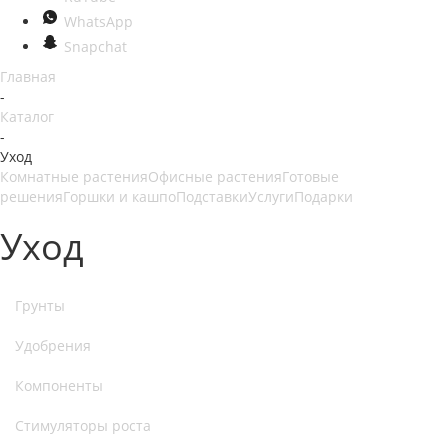
WhatsApp
Snapchat
Главная
-
Каталог
-
Уход
Комнатные растения
Офисные растения
Готовые
решения
Горшки и кашпо
Подставки
Услуги
Подарки
Уход
Грунты
Удобрения
Компоненты
Стимуляторы роста