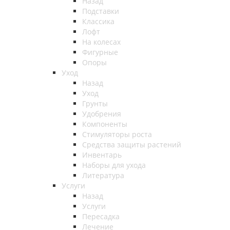
Назад
Подставки
Классика
Лофт
На колесах
Фигурные
Опоры
Уход
Назад
Уход
Грунты
Удобрения
Компоненты
Стимуляторы роста
Средства защиты растений
Инвентарь
Наборы для ухода
Литература
Услуги
Назад
Услуги
Пересадка
Лечение