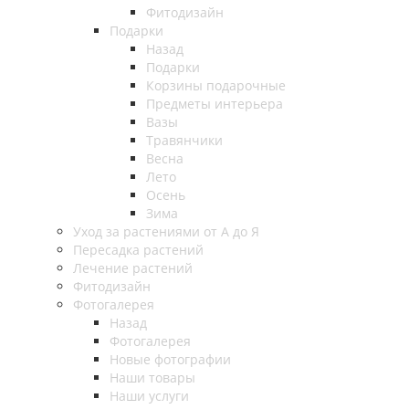
Фитодизайн
Подарки
Назад
Подарки
Корзины подарочные
Предметы интерьера
Вазы
Травянчики
Весна
Лето
Осень
Зима
Уход за растениями от А до Я
Пересадка растений
Лечение растений
Фитодизайн
Фотогалерея
Назад
Фотогалерея
Новые фотографии
Наши товары
Наши услуги