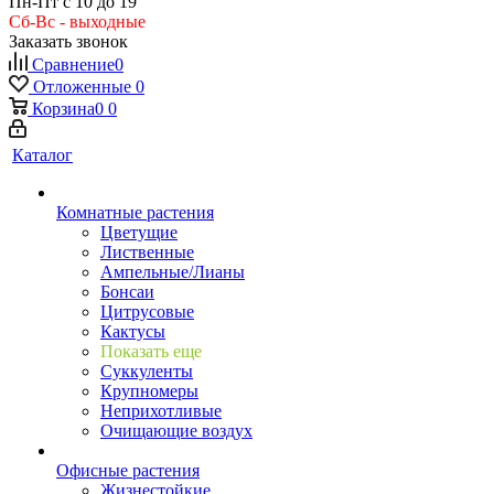
Пн-Пт с 10 до 19
Сб-Вс - выходные
Заказать звонок
Сравнение
0
Отложенные
0
Корзина
0
0
Каталог
Комнатные растения
Цветущие
Лиственные
Ампельные/Лианы
Бонсаи
Цитрусовые
Кактусы
Показать еще
Суккуленты
Крупномеры
Неприхотливые
Очищающие воздух
Офисные растения
Жизнестойкие