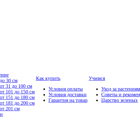
ение
Как купить
Учимся
до 30 см
от 31 до 100 см
Условия оплаты
Уход за растениям
от 101 до 150 см
Условия доставки
Советы и рекоме
от 151 до 180 см
Гарантия на товар
Царство зеленых
от 181 до 200 см
от 201 см
йн