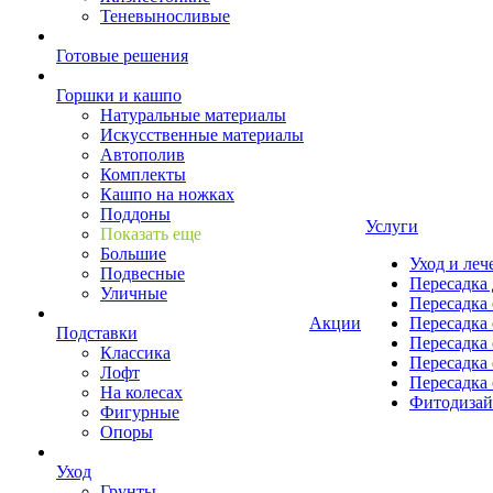
Теневыносливые
Готовые решения
Горшки и кашпо
Натуральные материалы
Искусственные материалы
Автополив
Комплекты
Кашпо на ножках
Поддоны
Услуги
Показать еще
Большие
Уход и леч
Подвесные
Пересадка 
Уличные
Пересадка 
Акции
Пересадка 
Подставки
Пересадка 
Классика
Пересадка 
Лофт
Пересадка 
На колесах
Фитодиза
Фигурные
Опоры
Уход
Грунты