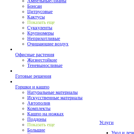
Ампельные/Лианы
Бонсаи
Цитрусовые
Кактусы
Показать еще
Суккуленты
Крупномеры
Неприхотливые
Очищающие воздух
Офисные растения
Жизнестойкие
Теневыносливые
Готовые решения
Горшки и кашпо
Натуральные материалы
Искусственные материалы
Автополив
Комплекты
Кашпо на ножках
Поддоны
Услуги
Показать еще
Большие
Уход и леч