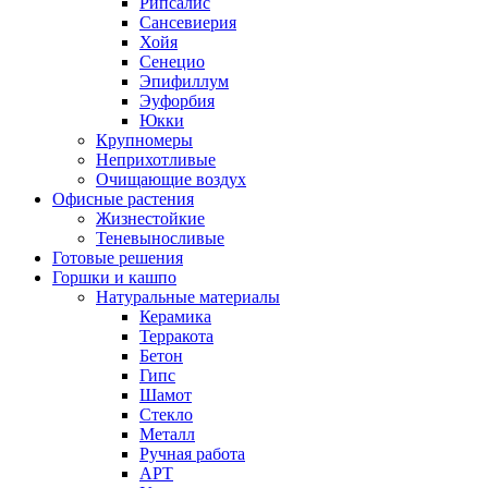
Рипсалис
Сансевиерия
Хойя
Сенецио
Эпифиллум
Эуфорбия
Юкки
Крупномеры
Неприхотливые
Очищающие воздух
Офисные растения
Жизнестойкие
Теневыносливые
Готовые решения
Горшки и кашпо
Натуральные материалы
Керамика
Терракота
Бетон
Гипс
Шамот
Стекло
Металл
Ручная работа
АРТ