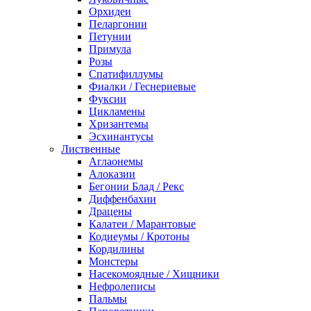
Орхидеи
Пеларгонии
Петунии
Примула
Розы
Спатифиллумы
Фиалки / Геснериевые
Фуксии
Цикламены
Хризантемы
Эсхинантусы
Лиственные
Аглаонемы
Алоказии
Бегонии Блад / Рекс
Диффенбахии
Драцены
Калатеи / Марантовые
Кодиеумы / Кротоны
Кордилины
Монстеры
Насекомоядные / Хищники
Нефролеписы
Пальмы