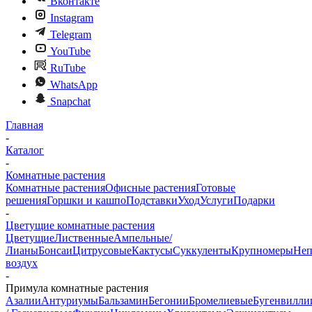
Вконтакте
Instagram
Telegram
YouTube
RuTube
WhatsApp
Snapchat
Главная
-
Каталог
-
Комнатные растения
Комнатные растения
Офисные растения
Готовые
решения
Горшки и кашпо
Подставки
Уход
Услуги
Подарки
-
Цветущие комнатные растения
Цветущие
Лиственные
Ампельные/
Лианы
Бонсаи
Цитрусовые
Кактусы
Суккуленты
Крупномеры
Неп
воздух
-
Примула комнатные растения
Азалии
Антуриумы
Бальзамин
Бегонии
Бромелиевые
Бугенвилли