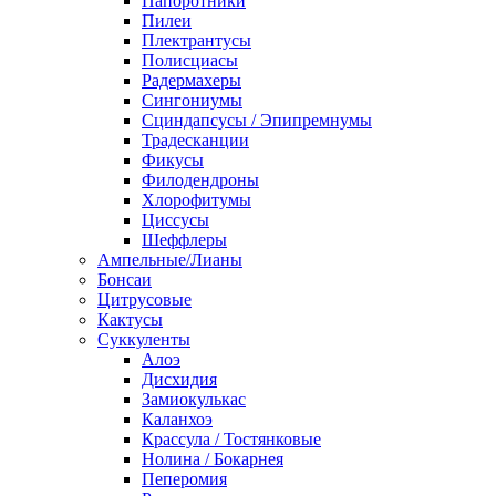
Папоротники
Пилеи
Плектрантусы
Полисциасы
Радермахеры
Сингониумы
Сциндапсусы / Эпипремнумы
Традесканции
Фикусы
Филодендроны
Хлорофитумы
Циссусы
Шеффлеры
Ампельные/Лианы
Бонсаи
Цитрусовые
Кактусы
Суккуленты
Алоэ
Дисхидия
Замиокулькас
Каланхоэ
Крассула / Тостянковые
Нолина / Бокарнея
Пеперомия