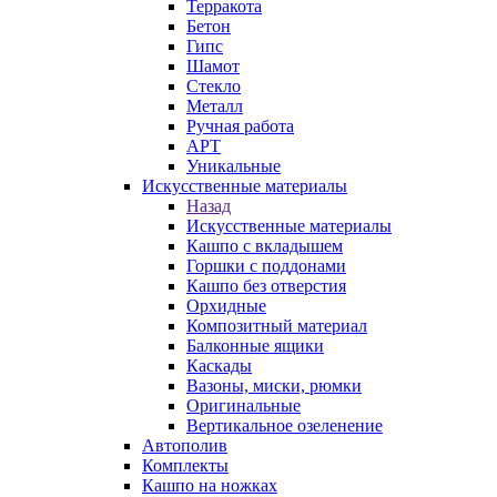
Терракота
Бетон
Гипс
Шамот
Стекло
Металл
Ручная работа
АРТ
Уникальные
Искусственные материалы
Назад
Искусственные материалы
Кашпо с вкладышем
Горшки с поддонами
Кашпо без отверстия
Орхидные
Композитный материал
Балконные ящики
Каскады
Вазоны, миски, рюмки
Оригинальные
Вертикальное озеленение
Автополив
Комплекты
Кашпо на ножках