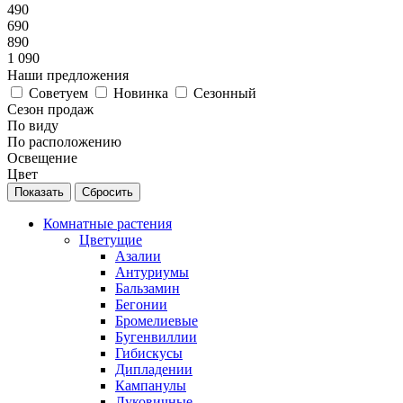
490
690
890
1 090
Наши предложения
Советуем
Новинка
Сезонный
Сезон продаж
По виду
По расположению
Освещение
Цвет
Сбросить
Комнатные растения
Цветущие
Азалии
Антуриумы
Бальзамин
Бегонии
Бромелиевые
Бугенвиллии
Гибискусы
Дипладении
Кампанулы
Луковичные