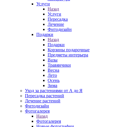
Услуги
Назад
Услуги
Пересадка
Лечение
Фитодизайн
Подарки
Назад
Подарки
Корзины подарочные
Предметы интерьера
Вазы
Травянчики
Весна
Лето
Осень
Зима
Уход за растениями от А до Я
Пересадка растений
Лечение растений
Фитодизайн
Фотогалерея
Назад
Фотогалерея
Новые фотографии