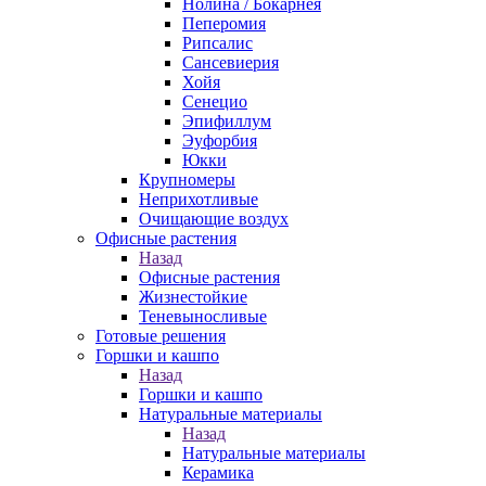
Нолина / Бокарнея
Пеперомия
Рипсалис
Сансевиерия
Хойя
Сенецио
Эпифиллум
Эуфорбия
Юкки
Крупномеры
Неприхотливые
Очищающие воздух
Офисные растения
Назад
Офисные растения
Жизнестойкие
Теневыносливые
Готовые решения
Горшки и кашпо
Назад
Горшки и кашпо
Натуральные материалы
Назад
Натуральные материалы
Керамика