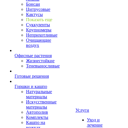
Бонсаи
Цитрусовые
Кактусы
Показать еще
Суккуленты
Крупномеры
Неприхотливые
Очищающие
воздух
Офисные растения
Жизнестойкие
Теневыносливые
Готовые решения
Горшки и кашпо
Натуральные
материалы
Искусственные
материалы
Услуги
Автополив
Комплекты
Уход и
Кашпо на
лечение
ножках