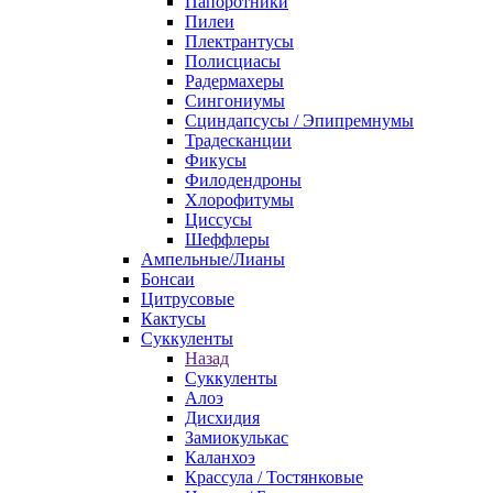
Папоротники
Пилеи
Плектрантусы
Полисциасы
Радермахеры
Сингониумы
Сциндапсусы / Эпипремнумы
Традесканции
Фикусы
Филодендроны
Хлорофитумы
Циссусы
Шеффлеры
Ампельные/Лианы
Бонсаи
Цитрусовые
Кактусы
Суккуленты
Назад
Суккуленты
Алоэ
Дисхидия
Замиокулькас
Каланхоэ
Крассула / Тостянковые