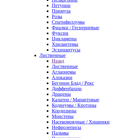
Петунии
Примула
Розы
Спатифиллумы
Фиалки / Геснериевые
Фуксии
Цикламены
Хризантемы
Эсхинантусы
Лиственные
Назад
Лиственные
Аглаонемы
Алоказии
Бегонии Блад / Рекс
Диффенбахии
Драцены
Калатеи / Марантовые
Кодиеумы / Кротоны
Кордилины
Монстеры
Насекомоядные / Хищники
Нефролеписы
Пальмы