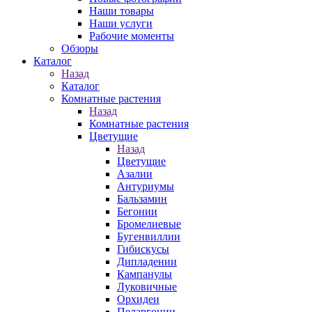
Наши товары
Наши услуги
Рабочие моменты
Обзоры
Каталог
Назад
Каталог
Комнатные растения
Назад
Комнатные растения
Цветущие
Назад
Цветущие
Азалии
Антуриумы
Бальзамин
Бегонии
Бромелиевые
Бугенвиллии
Гибискусы
Дипладении
Кампанулы
Луковичные
Орхидеи
Пеларгонии