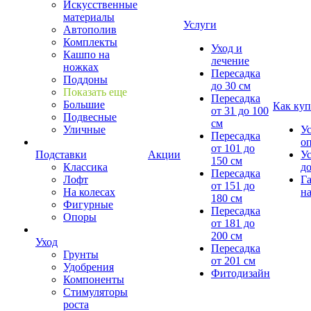
Искусственные
материалы
Услуги
Автополив
Комплекты
Уход и
Кашпо на
лечение
ножках
Пересадка
Поддоны
до 30 см
Показать еще
Пересадка
Большие
Как куп
от 31 до 100
Подвесные
см
Уличные
У
Пересадка
о
от 101 до
Подставки
Акции
У
150 см
Классика
д
Пересадка
Лофт
Г
от 151 до
На колесах
на
180 см
Фигурные
Пересадка
Опоры
от 181 до
200 см
Уход
Пересадка
Грунты
от 201 см
Удобрения
Фитодизайн
Компоненты
Стимуляторы
роста