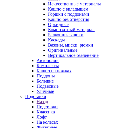
Искусственные материалы
Кашпо с вкладышем
Горшки с поддонами
Кашпо без отверстия
Орхидные
Композитный материал
Балконные ящики
Каскады
Вазоны, миски, рюмки
Оригинальные
Вертикальное озеленение
Автополив
Комплекты
Кашпо на ножках
Поддоны
Большие
Подвесные
Уличные
Подставки
Назад
Подставки
Классика
Лофт
На колесах
Фигурные