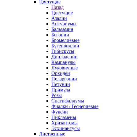
Цветущие
Назад
Цветущие
Азалии
Антуриумы
Бальзамин
Бегонии
Бромелиевые
Бугенвиллии
Гибискусы
Дипладении
Кампанулы
Луковичные
Орхидеи
Пеларгонии
Петунии
Примула
Розы
Спатифиллумы
Фиалки / Геснериевые
Фуксии
Цикламены
Хризантемы
Эсхинантусы
Лиственные