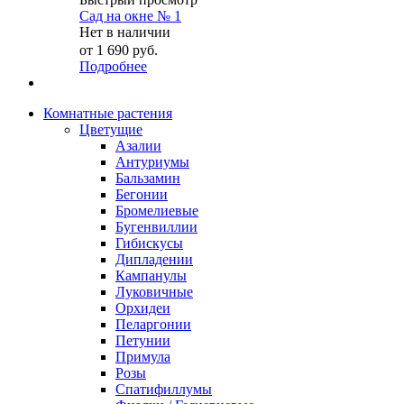
Сад на окне № 1
Нет в наличии
от
1 690 руб.
Подробнее
Комнатные растения
Цветущие
Азалии
Антуриумы
Бальзамин
Бегонии
Бромелиевые
Бугенвиллии
Гибискусы
Дипладении
Кампанулы
Луковичные
Орхидеи
Пеларгонии
Петунии
Примула
Розы
Спатифиллумы