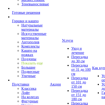
Теневыносливые
Готовые решения
Горшки и кашпо
Натуральные
материалы
Искусственные
материалы
Услуги
Автополив
Комплекты
Уход и
Кашпо на
лечение
ножках
Пересадка
Поддоны
до 30 см
Показать еще
Пересадка
Большие
Как куп
от 31 до 100
Подвесные
см
Уличные
У
Пересадка
о
от 101 до
Подставки
Акции
У
150 см
Классика
д
Пересадка
Лофт
Г
от 151 до
На колесах
на
180 см
Фигурные
Пересадка