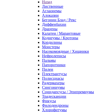
Назад
Лиственные
Аглаонемы
Алоказии
Бегонии Блад / Рекс
Диффенбахии
Драцены
Калатеи / Марантовые
Кодиеумы / Кротоны
Кордилины
Монстеры
Насекомоядные / Хищники
Нефролеписы
Пальмы
Папоротники
Пилеи
Плектрантусы
Полисциасы
Радермахеры
Сингониумы
Сциндапсусы / Эпипремнумы
Традесканции
Фикусы
Филодендроны
Хлорофитумы