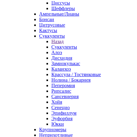
Циссусы
Шеффлеры
Ампельные/Лианы
Бонсаи
Цитрусовые
Кактусы
Суккуленты
Назад
Суккуленты
Алоэ
Дисхидия
Замиокулькас
Каланхоэ
Крассула / Тостянковые
Нолина / Бокарнея
Пеперомия
Рипсалис
Сансевиерия
Хойя
Сенецио
Эпифиллум
Эуфорбия
Юкки
Крупномеры
Неприхотливые