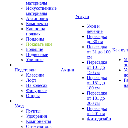
материалы
Искусственные
материалы
Услуги
Автополив
Комплекты
Уход и
Кашпо на
лечение
ножках
Пересадка
Поддоны
до 30 см
Показать еще
Пересадка
Большие
Как куп
от 31 до 100
Подвесные
см
Уличные
У
Пересадка
о
от 101 до
Подставки
Акции
У
150 см
Классика
д
Пересадка
Лофт
Г
от 151 до
На колесах
на
180 см
Фигурные
Пересадка
Опоры
от 181 до
200 см
Уход
Пересадка
Грунты
от 201 см
Удобрения
Фитодизайн
Компоненты
Стимуляторы