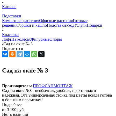
-
Каталог
-
Подставки
Комнатные растения
Офисные растения
Готовые
решения
Горшки и кашпо
Подставки
Уход
Услуги
Подарки
-
Классика
Лофт
На колесах
Фигурные
Опоры
-
Сад на окне № 3
Поделиться
Сад на окне № 3
Производитель:
ПРОФСАНМОНТАЖ
Сад на окне №3
- необычная, удобная, практичная и
надежная. Эта универсальная стойка под цветы всегда готова
к большим переменам!
Подробнее
от
3 190 руб.
Нет в наличии