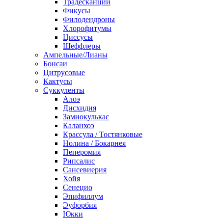
Традесканции
Фикусы
Филодендроны
Хлорофитумы
Циссусы
Шеффлеры
Ампельные/Лианы
Бонсаи
Цитрусовые
Кактусы
Суккуленты
Алоэ
Дисхидия
Замиокулькас
Каланхоэ
Крассула / Тостянковые
Нолина / Бокарнея
Пеперомия
Рипсалис
Сансевиерия
Хойя
Сенецио
Эпифиллум
Эуфорбия
Юкки