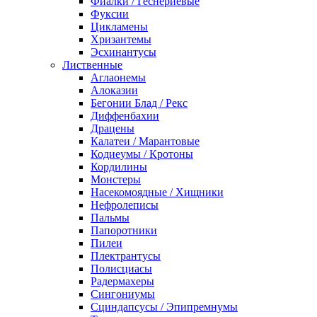
Фиалки / Геснериевые
Фуксии
Цикламены
Хризантемы
Эсхинантусы
Лиственные
Аглаонемы
Алоказии
Бегонии Блад / Рекс
Диффенбахии
Драцены
Калатеи / Марантовые
Кодиеумы / Кротоны
Кордилины
Монстеры
Насекомоядные / Хищники
Нефролеписы
Пальмы
Папоротники
Пилеи
Плектрантусы
Полисциасы
Радермахеры
Сингониумы
Сциндапсусы / Эпипремнумы