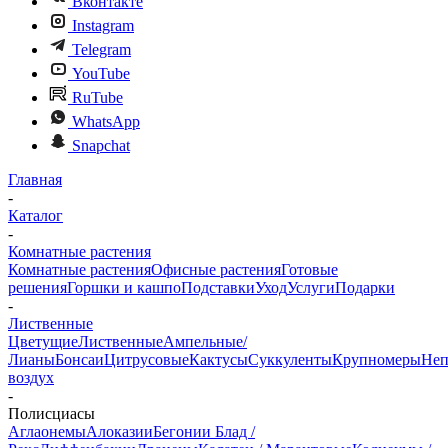
Вконтакте
Instagram
Telegram
YouTube
RuTube
WhatsApp
Snapchat
Главная
-
Каталог
-
Комнатные растения
Комнатные растения
Офисные растения
Готовые
решения
Горшки и кашпо
Подставки
Уход
Услуги
Подарки
-
Лиственные
Цветущие
Лиственные
Ампельные/
Лианы
Бонсаи
Цитрусовые
Кактусы
Суккуленты
Крупномеры
Неп
воздух
-
Полисциасы
Аглаонемы
Алоказии
Бегонии Блад /