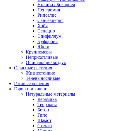
Нолина / Бокарнея
Пеперомия
Рипсалис
Сансевиерия
Хойя
Сенецио
Эпифиллум
Эуфорбия
Юкки
Крупномеры
Неприхотливые
Очищающие воздух
Офисные растения
Жизнестойкие
Теневыносливые
Готовые решения
Горшки и кашпо
Натуральные материалы
Керамика
Терракота
Бетон
Гипс
Шамот
Стекло
Металл