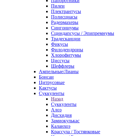
Папоротники
Пилеи
Плектрантусы
Полисциасы
Радермахеры
Сингониумы
Сциндапсусы / Эпипремнумы
Традесканции
Фикусы
Филодендроны
Хлорофитумы
Циссусы
Шеффлеры
Ампельные/Лианы
Бонсаи
Цитрусовые
Кактусы
Суккуленты
Назад
Суккуленты
Алоэ
Дисхидия
Замиокулькас
Каланхоэ
Крассула / Тостянковые