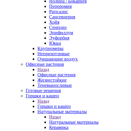
Нолина / Бокарнея
Пеперомия
Рипсалис
Сансевиерия
Хойя
Сенецио
Эпифиллум
Эуфорбия
Юкки
Крупномеры
Неприхотливые
Очищающие воздух
Офисные растения
Назад
Офисные растения
Жизнестойкие
Теневыносливые
Готовые решения
Горшки и кашпо
Назад
Горшки и кашпо
Натуральные материалы
Назад
Натуральные материалы
Керамика