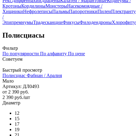
Рекс
Диффенбахии
Драцены
Калатеи / Марантовые
Кодиеумы /
Кротоны
Кордилины
Монстеры
Насекомоядные /
Хищники
Нефролеписы
Пальмы
Папоротники
Пилеи
Плектрант
/
Эпипремнумы
Традесканции
Фикусы
Филодендроны
Хлорофит
Полисциасы
Фильтр
По популярности
По алфавиту
По цене
Советуем
Быстрый просмотр
Полисциас Фабиан / Аралия
Мало
Артикул: ДЛ0493
от
2 390 руб.
2 390
руб.
/шт
Диаметр
12
15
17
19
21