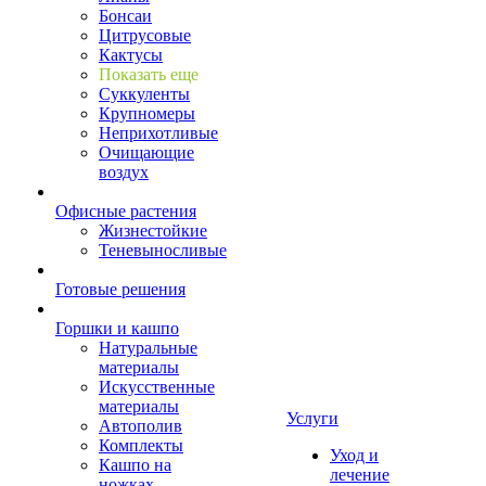
Бонсаи
Цитрусовые
Кактусы
Показать еще
Суккуленты
Крупномеры
Неприхотливые
Очищающие
воздух
Офисные растения
Жизнестойкие
Теневыносливые
Готовые решения
Горшки и кашпо
Натуральные
материалы
Искусственные
материалы
Услуги
Автополив
Комплекты
Уход и
Кашпо на
лечение
ножках