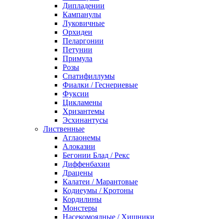
Дипладении
Кампанулы
Луковичные
Орхидеи
Пеларгонии
Петунии
Примула
Розы
Спатифиллумы
Фиалки / Геснериевые
Фуксии
Цикламены
Хризантемы
Эсхинантусы
Лиственные
Аглаонемы
Алоказии
Бегонии Блад / Рекс
Диффенбахии
Драцены
Калатеи / Марантовые
Кодиеумы / Кротоны
Кордилины
Монстеры
Насекомоядные / Хищники