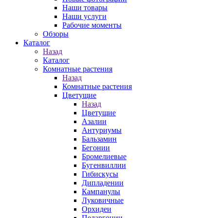
Наши товары
Наши услуги
Рабочие моменты
Обзоры
Каталог
Назад
Каталог
Комнатные растения
Назад
Комнатные растения
Цветущие
Назад
Цветущие
Азалии
Антуриумы
Бальзамин
Бегонии
Бромелиевые
Бугенвиллии
Гибискусы
Дипладении
Кампанулы
Луковичные
Орхидеи
Пеларгонии