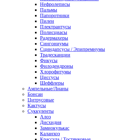
Нефролеписы
Пальмы
Папоротники
Пилеи
Плектрантусы
Полисциасы
Радермахеры
Сингониумы
Сциндапсусы / Эпипремнумы
Традесканции
Фикусы
Филодендроны
Хлорофитумы
Циссусы
Шеффлеры
Ампельные/Лианы
Бонсаи
Цитрусовые
Кактусы
Суккуленты
Алоэ
Дисхидия
Замиокулькас
Каланхоэ
Крассула / Тостянковые