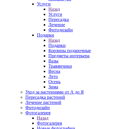
Услуги
Назад
Услуги
Пересадка
Лечение
Фитодизайн
Подарки
Назад
Подарки
Корзины подарочные
Предметы интерьера
Вазы
Травянчики
Весна
Лето
Осень
Зима
Уход за растениями от А до Я
Пересадка растений
Лечение растений
Фитодизайн
Фотогалерея
Назад
Фотогалерея
Новые фотографии