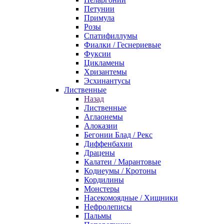
Петунии
Примула
Розы
Спатифиллумы
Фиалки / Геснериевые
Фуксии
Цикламены
Хризантемы
Эсхинантусы
Лиственные
Назад
Лиственные
Аглаонемы
Алоказии
Бегонии Блад / Рекс
Диффенбахии
Драцены
Калатеи / Марантовые
Кодиеумы / Кротоны
Кордилины
Монстеры
Насекомоядные / Хищники
Нефролеписы
Пальмы