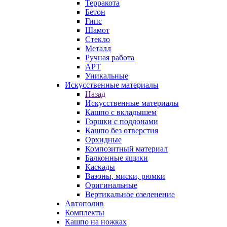
Терракота
Бетон
Гипс
Шамот
Стекло
Металл
Ручная работа
АРТ
Уникальные
Искусственные материалы
Назад
Искусственные материалы
Кашпо с вкладышем
Горшки с поддонами
Кашпо без отверстия
Орхидные
Композитный материал
Балконные ящики
Каскады
Вазоны, миски, рюмки
Оригинальные
Вертикальное озеленение
Автополив
Комплекты
Кашпо на ножках