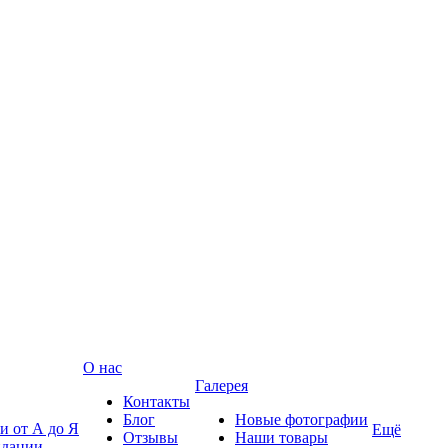
О нас
Галерея
Контакты
Блог
Новые фотографии
и от А до Я
Ещё
Отзывы
Наши товары
ндации