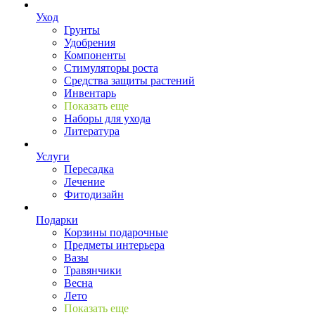
Уход
Грунты
Удобрения
Компоненты
Стимуляторы роста
Средства защиты растений
Инвентарь
Показать еще
Наборы для ухода
Литература
Услуги
Пересадка
Лечение
Фитодизайн
Подарки
Корзины подарочные
Предметы интерьера
Вазы
Травянчики
Весна
Лето
Показать еще