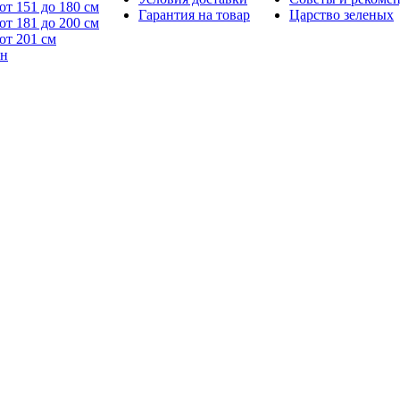
от 151 до 180 см
Гарантия на товар
Царство зеленых
от 181 до 200 см
от 201 см
йн