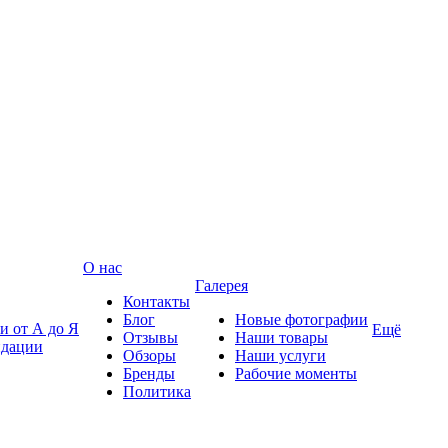
О нас
Галерея
Контакты
Блог
Новые фотографии
и от А до Я
Ещё
Отзывы
Наши товары
ндации
Обзоры
Наши услуги
Бренды
Рабочие моменты
Политика