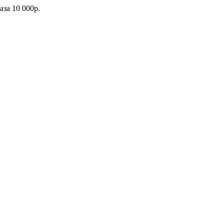
каза
10 000р.