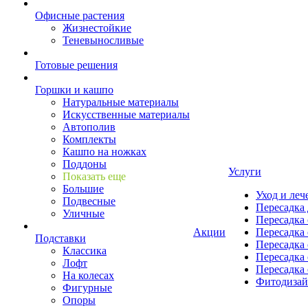
Офисные растения
Жизнестойкие
Теневыносливые
Готовые решения
Горшки и кашпо
Натуральные материалы
Искусственные материалы
Автополив
Комплекты
Кашпо на ножках
Поддоны
Услуги
Показать еще
Большие
Уход и леч
Подвесные
Пересадка 
Уличные
Пересадка 
Акции
Пересадка 
Подставки
Пересадка 
Классика
Пересадка 
Лофт
Пересадка 
На колесах
Фитодиза
Фигурные
Опоры