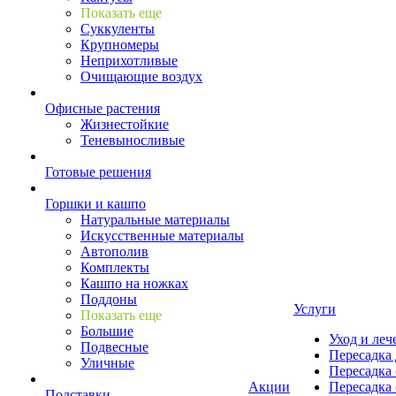
Показать еще
Суккуленты
Крупномеры
Неприхотливые
Очищающие воздух
Офисные растения
Жизнестойкие
Теневыносливые
Готовые решения
Горшки и кашпо
Натуральные материалы
Искусственные материалы
Автополив
Комплекты
Кашпо на ножках
Поддоны
Услуги
Показать еще
Большие
Уход и леч
Подвесные
Пересадка 
Уличные
Пересадка 
Акции
Пересадка 
Подставки