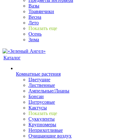
Предметы интерьера
Вазы
Травянчики
Весна
Лето
Показать еще
Осень
Зима
Каталог
Комнатные растения
Цветущие
Лиственные
Ампельные/Лианы
Бонсаи
Цитрусовые
Кактусы
Показать еще
Суккуленты
Крупномеры
Неприхотливые
Очищающие воздух