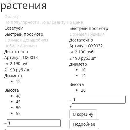
растения
Фильтр
По популярности
По алфавиту
По цене
Советуем
Быстрый просмотр
Быстрый просмотр
Орхидея Лудизия
Орхидея Дендробиум
Достаточно
нобиле Аполлон
Артикул: ОХ0032
Достаточно
от
2 190 руб.
Артикул: ОХ0018
2 190
руб.
/шт
от
2 190 руб.
Диаметр
2 190
руб.
/шт
10
Диаметр
12
12
Высота
Высота
20
40
-
45
+
50
55
В корзину
-
Подробнее
+