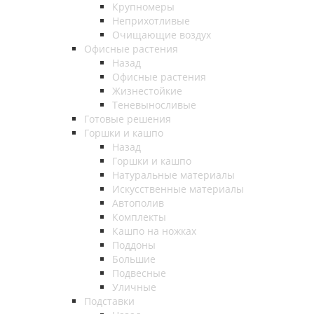
Крупномеры
Неприхотливые
Очищающие воздух
Офисные растения
Назад
Офисные растения
Жизнестойкие
Теневыносливые
Готовые решения
Горшки и кашпо
Назад
Горшки и кашпо
Натуральные материалы
Искусственные материалы
Автополив
Комплекты
Кашпо на ножках
Поддоны
Большие
Подвесные
Уличные
Подставки