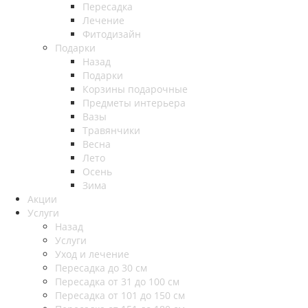
Пересадка
Лечение
Фитодизайн
Подарки
Назад
Подарки
Корзины подарочные
Предметы интерьера
Вазы
Травянчики
Весна
Лето
Осень
Зима
Акции
Услуги
Назад
Услуги
Уход и лечение
Пересадка до 30 см
Пересадка от 31 до 100 см
Пересадка от 101 до 150 см