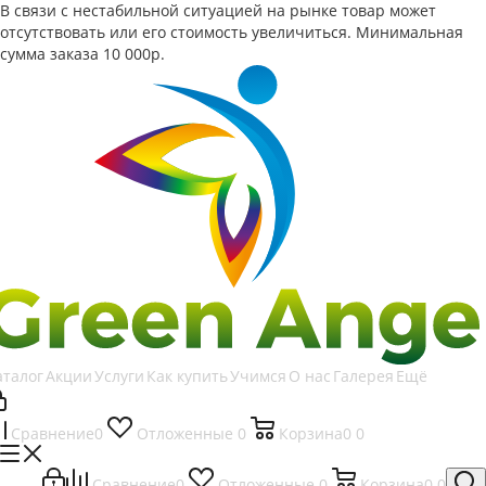
В связи с нестабильной ситуацией на рынке товар может
отсутствовать или его стоимость увеличиться. Минимальная
сумма заказа
10 000р.
аталог
Акции
Услуги
Как купить
Учимся
О нас
Галерея
Ещё
Сравнение
0
Отложенные
0
Корзина
0
0
Сравнение
0
Отложенные
0
Корзина
0
0