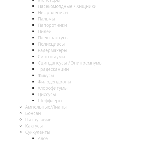
Насекомоядные / Хищники
Нефролеписы
Пальмы
Папоротники
Пилеи
Плектрантусы
Полисциасы
Радермахеры
Сингониумы
Сциндапсусы / Эпипремнумы
Традесканции
Фикусы
Филодендроны
Хлорофитумы
Циссусы
Шеффлеры
Ампельные/Лианы
Бонсаи
Цитрусовые
Кактусы
Суккуленты
Алоэ