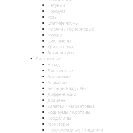
Петунии
Примула
Розы
Спатифиллумы
Фиалки / Геснериевые
Фуксии
Цикламены
Хризантемы
Эсхинантусы
Лиственные
Назад
Лиственные
Аглаонемы
Алоказии
Бегонии Блад / Рекс
Диффенбахии
Драцены
Калатеи / Марантовые
Кодиеумы / Кротоны
Кордилины
Монстеры
Насекомоядные / Хищники