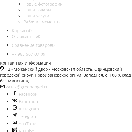
Новые фотографии
Наши товары
Наши услуги
Рабочие моменты
Корзина
0
Отложенные
0
Сравнение товаров
0
+7 985 507-07-09
Контактная информация
ТЦ «Можайский двор» Московская область, Одинцовский
городской округ, Новоивановское рп, ул. Западная, с. 100 (Склад
без Магазина)
zakaz@greenangel.ru
Facebook
Вконтакте
Instagram
Telegram
YouTube
RuTube