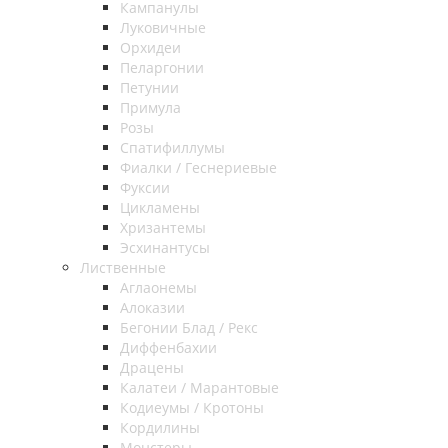
Кампанулы
Луковичные
Орхидеи
Пеларгонии
Петунии
Примула
Розы
Спатифиллумы
Фиалки / Геснериевые
Фуксии
Цикламены
Хризантемы
Эсхинантусы
Лиственные
Аглаонемы
Алоказии
Бегонии Блад / Рекс
Диффенбахии
Драцены
Калатеи / Марантовые
Кодиеумы / Кротоны
Кордилины
Монстеры