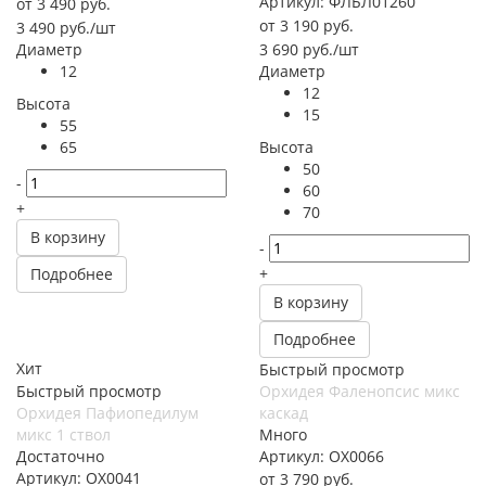
Артикул: ФЛБЛ01260
от
3 490 руб.
от
3 190 руб.
3 490
руб.
/шт
Диаметр
3 690
руб.
/шт
12
Диаметр
12
Высота
15
55
65
Высота
50
-
60
+
70
В корзину
-
+
Подробнее
В корзину
Подробнее
Хит
Быстрый просмотр
Быстрый просмотр
Орхидея Фаленопсис микс
Орхидея Пафиопедилум
каскад
микс 1 ствол
Много
Достаточно
Артикул: ОХ0066
Артикул: ОХ0041
от
3 790 руб.