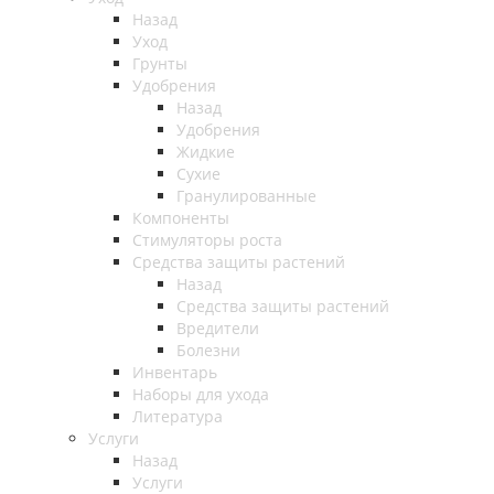
Назад
Уход
Грунты
Удобрения
Назад
Удобрения
Жидкие
Сухие
Гранулированные
Компоненты
Стимуляторы роста
Средства защиты растений
Назад
Средства защиты растений
Вредители
Болезни
Инвентарь
Наборы для ухода
Литература
Услуги
Назад
Услуги