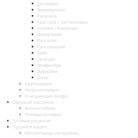
Дисхидия
Замиокулькас
Каланхоэ
Крассула / Тостянковые
Нолина / Бокарнея
Пеперомия
Рипсалис
Сансевиерия
Хойя
Сенецио
Эпифиллум
Эуфорбия
Юкки
Крупномеры
Неприхотливые
Очищающие воздух
Офисные растения
Жизнестойкие
Теневыносливые
Готовые решения
Горшки и кашпо
Натуральные материалы