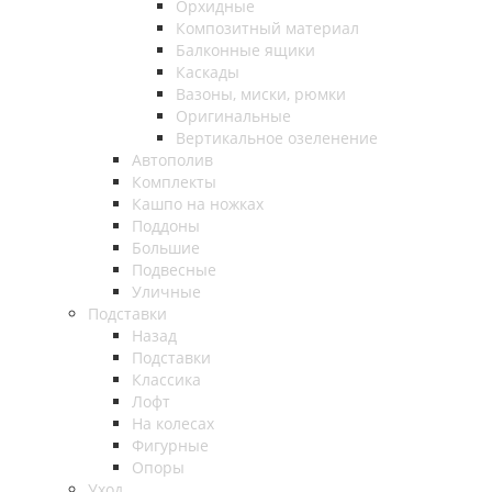
Орхидные
Композитный материал
Балконные ящики
Каскады
Вазоны, миски, рюмки
Оригинальные
Вертикальное озеленение
Автополив
Комплекты
Кашпо на ножках
Поддоны
Большие
Подвесные
Уличные
Подставки
Назад
Подставки
Классика
Лофт
На колесах
Фигурные
Опоры
Уход