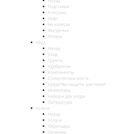
Назад
Подставки
Классика
Лофт
На колесах
Фигурные
Опоры
Уход
Назад
Уход
Грунты
Удобрения
Компоненты
Стимуляторы роста
Средства защиты растений
Инвентарь
Наборы для ухода
Литература
Услуги
Назад
Услуги
Пересадка
Лечение