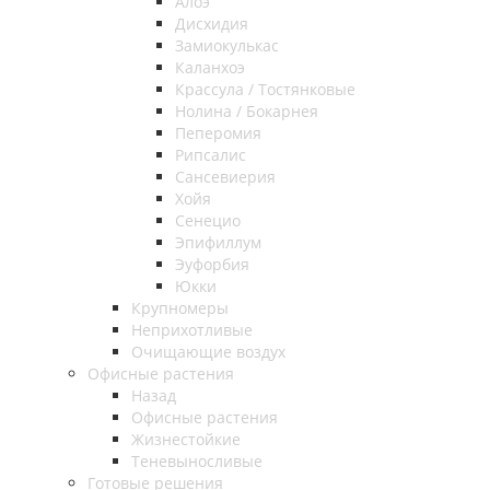
Алоэ
Дисхидия
Замиокулькас
Каланхоэ
Крассула / Тостянковые
Нолина / Бокарнея
Пеперомия
Рипсалис
Сансевиерия
Хойя
Сенецио
Эпифиллум
Эуфорбия
Юкки
Крупномеры
Неприхотливые
Очищающие воздух
Офисные растения
Назад
Офисные растения
Жизнестойкие
Теневыносливые
Готовые решения