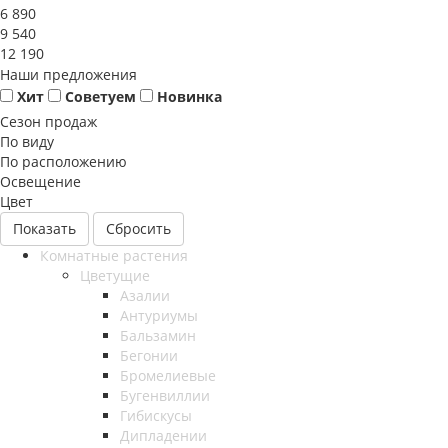
6 890
9 540
12 190
Наши предложения
Хит
Советуем
Новинка
Сезон продаж
По виду
По расположению
Освещение
Цвет
Сбросить
Комнатные растения
Цветущие
Азалии
Антуриумы
Бальзамин
Бегонии
Бромелиевые
Бугенвиллии
Гибискусы
Дипладении