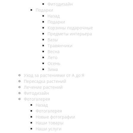
Фитодизайн
Подарки
Назад
Подарки
Корзины подарочные
Предметы интерьера
Вазы
Травянчики
Весна
Лето
Осень
Зима
Уход за растениями от А до Я
Пересадка растений
Лечение растений
Фитодизайн
Фотогалерея
Назад
Фотогалерея
Новые фотографии
Наши товары
Наши услуги