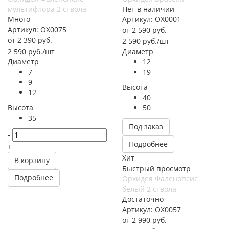
мультифлора 2 ствола
Нет в наличии
Много
Артикул: ОХ0001
Артикул: ОХ0075
от
2 590 руб.
от
2 390 руб.
2 590
руб.
/шт
2 590
руб.
/шт
Диаметр
Диаметр
12
7
19
9
Высота
12
40
Высота
50
35
Под заказ
-
Подробнее
+
Хит
В корзину
Быстрый просмотр
Подробнее
Орхидея Фаленопсис
белый 2 ствола
Достаточно
Артикул: ОХ0057
от
2 990 руб.