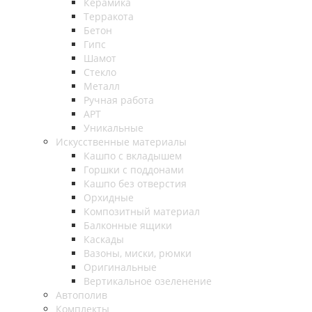
Керамика
Терракота
Бетон
Гипс
Шамот
Стекло
Металл
Ручная работа
АРТ
Уникальные
Искусственные материалы
Кашпо с вкладышем
Горшки с поддонами
Кашпо без отверстия
Орхидные
Композитный материал
Балконные ящики
Каскады
Вазоны, миски, рюмки
Оригинальные
Вертикальное озеленение
Автополив
Комплекты