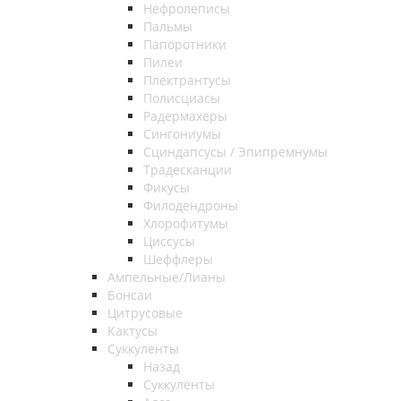
Нефролеписы
Пальмы
Папоротники
Пилеи
Плектрантусы
Полисциасы
Радермахеры
Сингониумы
Сциндапсусы / Эпипремнумы
Традесканции
Фикусы
Филодендроны
Хлорофитумы
Циссусы
Шеффлеры
Ампельные/Лианы
Бонсаи
Цитрусовые
Кактусы
Суккуленты
Назад
Суккуленты