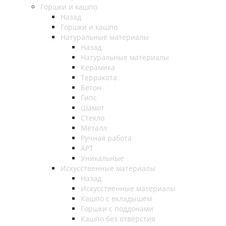
Горшки и кашпо
Назад
Горшки и кашпо
Натуральные материалы
Назад
Натуральные материалы
Керамика
Терракота
Бетон
Гипс
Шамот
Стекло
Металл
Ручная работа
АРТ
Уникальные
Искусственные материалы
Назад
Искусственные материалы
Кашпо с вкладышем
Горшки с поддонами
Кашпо без отверстия