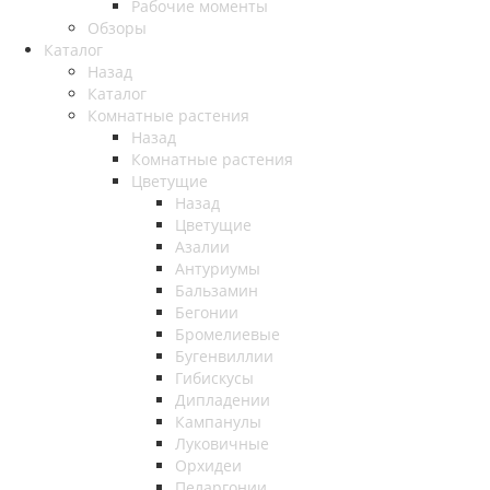
Рабочие моменты
Обзоры
Каталог
Назад
Каталог
Комнатные растения
Назад
Комнатные растения
Цветущие
Назад
Цветущие
Азалии
Антуриумы
Бальзамин
Бегонии
Бромелиевые
Бугенвиллии
Гибискусы
Дипладении
Кампанулы
Луковичные
Орхидеи
Пеларгонии