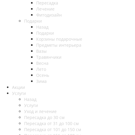
Пересадка
Лечение
Фитодизайн
Подарки
Назад
Подарки
Корзины подарочные
Предметы интерьера
Вазы
Травянчики
Весна
Лето
Осень
Зима
Акции
Услуги
Назад
Услуги
Уход и лечение
Пересадка до 30 см
Пересадка от 31 до 100 см
Пересадка от 101 до 150 см