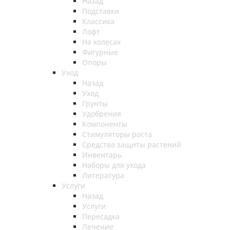
Назад
Подставки
Классика
Лофт
На колесах
Фигурные
Опоры
Уход
Назад
Уход
Грунты
Удобрения
Компоненты
Стимуляторы роста
Средства защиты растений
Инвентарь
Наборы для ухода
Литература
Услуги
Назад
Услуги
Пересадка
Лечение