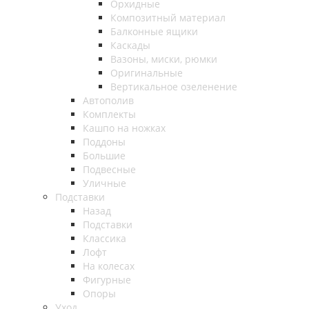
Орхидные
Композитный материал
Балконные ящики
Каскады
Вазоны, миски, рюмки
Оригинальные
Вертикальное озеленение
Автополив
Комплекты
Кашпо на ножках
Поддоны
Большие
Подвесные
Уличные
Подставки
Назад
Подставки
Классика
Лофт
На колесах
Фигурные
Опоры
Уход