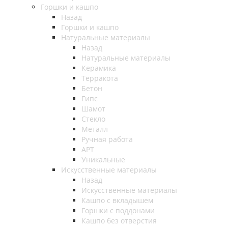
Горшки и кашпо
Назад
Горшки и кашпо
Натуральные материалы
Назад
Натуральные материалы
Керамика
Терракота
Бетон
Гипс
Шамот
Стекло
Металл
Ручная работа
АРТ
Уникальные
Искусственные материалы
Назад
Искусственные материалы
Кашпо с вкладышем
Горшки с поддонами
Кашпо без отверстия