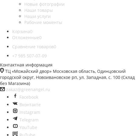
Новые фотографии
Наши товары
Наши услуги
Рабочие моменты
Корзина
0
Отложенные
0
Сравнение товаров
0
+7 985 507-07-09
Контактная информация
ТЦ «Можайский двор» Московская область, Одинцовский
городской округ, Новоивановское рп, ул. Западная, с. 100 (Склад
без Магазина)
zakaz@greenangel.ru
Facebook
Вконтакте
Instagram
Telegram
YouTube
RuTube