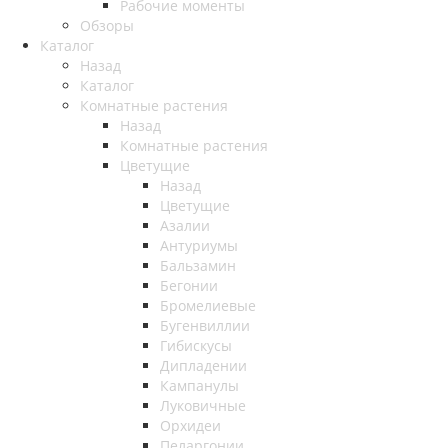
Рабочие моменты
Обзоры
Каталог
Назад
Каталог
Комнатные растения
Назад
Комнатные растения
Цветущие
Назад
Цветущие
Азалии
Антуриумы
Бальзамин
Бегонии
Бромелиевые
Бугенвиллии
Гибискусы
Дипладении
Кампанулы
Луковичные
Орхидеи
Пеларгонии