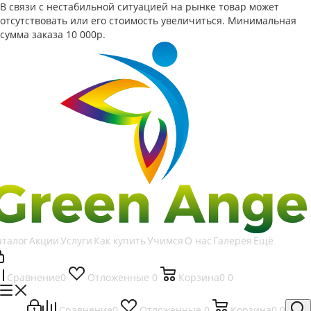
В связи с нестабильной ситуацией на рынке товар может
отсутствовать или его стоимость увеличиться. Минимальная
сумма заказа
10 000р.
аталог
Акции
Услуги
Как купить
Учимся
О нас
Галерея
Ещё
Сравнение
0
Отложенные
0
Корзина
0
0
Сравнение
0
Отложенные
0
Корзина
0
0