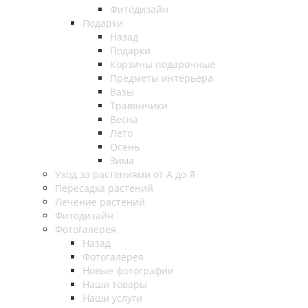
Фитодизайн
Подарки
Назад
Подарки
Корзины подарочные
Предметы интерьера
Вазы
Травянчики
Весна
Лето
Осень
Зима
Уход за растениями от А до Я
Пересадка растений
Лечение растений
Фитодизайн
Фотогалерея
Назад
Фотогалерея
Новые фотографии
Наши товары
Наши услуги