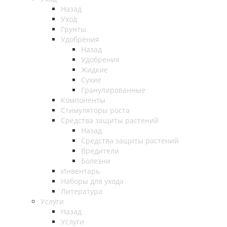
Назад
Уход
Грунты
Удобрения
Назад
Удобрения
Жидкие
Сухие
Гранулированные
Компоненты
Стимуляторы роста
Средства защиты растений
Назад
Средства защиты растений
Вредители
Болезни
Инвентарь
Наборы для ухода
Литература
Услуги
Назад
Услуги