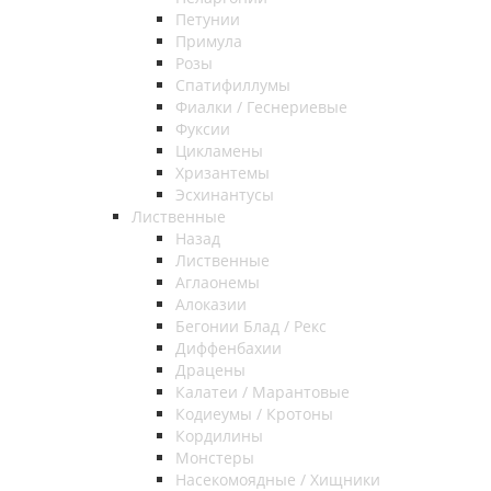
Петунии
Примула
Розы
Спатифиллумы
Фиалки / Геснериевые
Фуксии
Цикламены
Хризантемы
Эсхинантусы
Лиственные
Назад
Лиственные
Аглаонемы
Алоказии
Бегонии Блад / Рекс
Диффенбахии
Драцены
Калатеи / Марантовые
Кодиеумы / Кротоны
Кордилины
Монстеры
Насекомоядные / Хищники