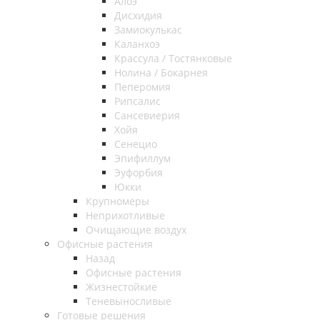
Алоэ
Дисхидия
Замиокулькас
Каланхоэ
Крассула / Тостянковые
Нолина / Бокарнея
Пеперомия
Рипсалис
Сансевиерия
Хойя
Сенецио
Эпифиллум
Эуфорбия
Юкки
Крупномеры
Неприхотливые
Очищающие воздух
Офисные растения
Назад
Офисные растения
Жизнестойкие
Теневыносливые
Готовые решения