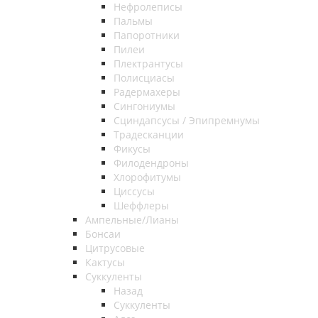
Нефролеписы
Пальмы
Папоротники
Пилеи
Плектрантусы
Полисциасы
Радермахеры
Сингониумы
Сциндапсусы / Эпипремнумы
Традесканции
Фикусы
Филодендроны
Хлорофитумы
Циссусы
Шеффлеры
Ампельные/Лианы
Бонсаи
Цитрусовые
Кактусы
Суккуленты
Назад
Суккуленты