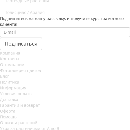
Плотоядные растения
Полисциас / Аралия
Подпишитесь на нашу рассылку, и получите курс грамотного
клиента!
Компания
Контакты
О компании
Фотогалерея цветов
Блог
Политика
Информация
Условия оплаты
Доставка
Гарантии и возврат
Оферта
Помощь
О жизни растений
Уход за растениями от А до Я