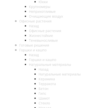
Юкки
Крупномеры
Неприхотливые
Очищающие воздух
Офисные растения
Назад
Офисные растения
Жизнестойкие
Теневыносливые
Готовые решения
Горшки и кашпо
Назад
Горшки и кашпо
Натуральные материалы
Назад
Натуральные материалы
Керамика
Терракота
Бетон
Гипс
Шамот
Стекло
Металл