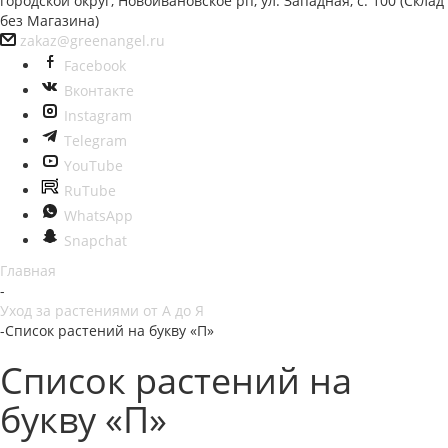
городской округ, Новоивановское рп, ул. Западная, с. 100 (Склад
без Магазина)
zakaz@greenangel.ru
Facebook
Вконтакте
Instagram
Telegram
YouTube
RuTube
WhatsApp
Snapchat
Главная
-
Уход за растениями от А до Я
-
Список растений на букву «П»
Список растений на
букву «П»