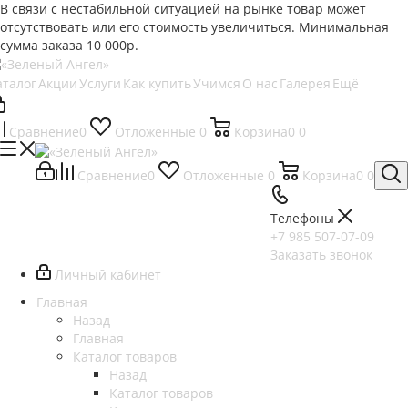
В связи с нестабильной ситуацией на рынке товар может
отсутствовать или его стоимость увеличиться. Минимальная
сумма заказа
10 000р.
аталог
Акции
Услуги
Как купить
Учимся
О нас
Галерея
Ещё
Сравнение
0
Отложенные
0
Корзина
0
0
Сравнение
0
Отложенные
0
Корзина
0
0
Телефоны
+7 985 507-07-09
Заказать звонок
Личный кабинет
Главная
Назад
Главная
Каталог товаров
Назад
Каталог товаров