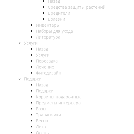
Назад
Средства защиты растений
Вредители
Болезни
Инвентарь
Наборы для ухода
Литература
Услуги
Назад
Услуги
Пересадка
Лечение
Фитодизайн
Подарки
Назад
Подарки
Корзины подарочные
Предметы интерьера
Вазы
Травянчики
Весна
Лето
Осень