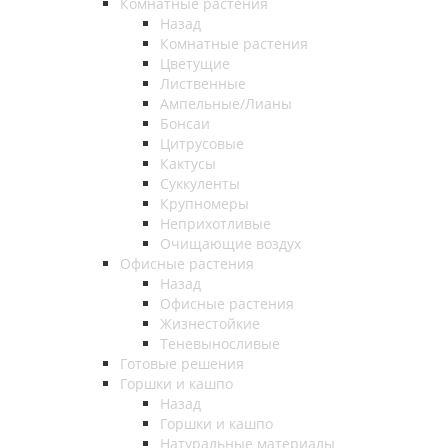
Комнатные растения
Назад
Комнатные растения
Цветущие
Лиственные
Ампельные/Лианы
Бонсаи
Цитрусовые
Кактусы
Суккуленты
Крупномеры
Неприхотливые
Очищающие воздух
Офисные растения
Назад
Офисные растения
Жизнестойкие
Теневыносливые
Готовые решения
Горшки и кашпо
Назад
Горшки и кашпо
Натуральные материалы