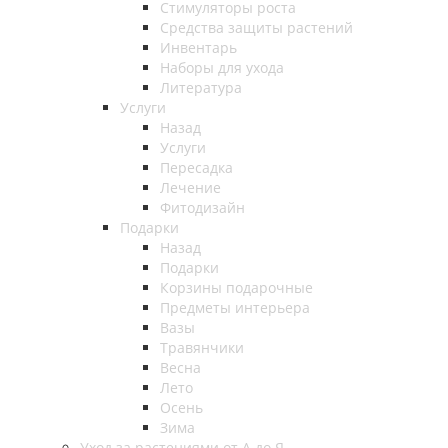
Стимуляторы роста
Средства защиты растений
Инвентарь
Наборы для ухода
Литература
Услуги
Назад
Услуги
Пересадка
Лечение
Фитодизайн
Подарки
Назад
Подарки
Корзины подарочные
Предметы интерьера
Вазы
Травянчики
Весна
Лето
Осень
Зима
Уход за растениями от А до Я