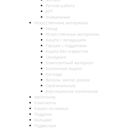
Ручная работа
АРТ
Уникальные
Искусственные материалы
Назад
Искусственные материалы
Кашпо с вкладышем
Горшки с поддонами
Кашпо без отверстия
Орхидные
Композитный материал
Балконные ящики
Каскады
Вазоны, миски, рюмки
Оригинальные
Вертикальное озеленение
Автополив
Комплекты
Кашпо на ножках
Поддоны
Большие
Подвесные