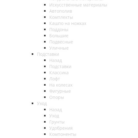
Искусственные материалы
Автополив
Комплекты
Кашпо на ножках
Поддоны
Большие
Подвесные
Уличные
Подставки
Назад
Подставки
Классика
Лофт
На колесах
Фигурные
Опоры
Уход
Назад
Уход
Грунты
Удобрения
Компоненты