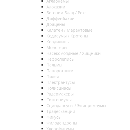
Аглаонемы
Алоказии
Бегонии Блад / Рекс
Диффенбахии
Драцены
Калатеи / Марантовые
Кодиеумы / Кротоны
Кордилины
Монстеры
Насекомоядные / Хищники
Нефролеписы
Пальмы
Папоротники
Пилеи
Плектрантусы
Полисциасы
Радермахеры
Сингониумы
Сциндапсусы / Эпипремнумы
Традесканции
Фикусы
Филодендроны
Хлорофитумы