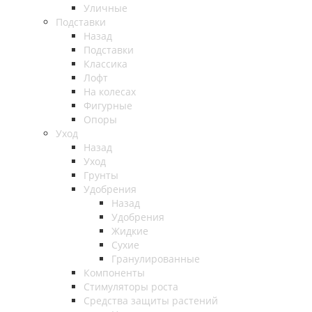
Уличные
Подставки
Назад
Подставки
Классика
Лофт
На колесах
Фигурные
Опоры
Уход
Назад
Уход
Грунты
Удобрения
Назад
Удобрения
Жидкие
Сухие
Гранулированные
Компоненты
Стимуляторы роста
Средства защиты растений