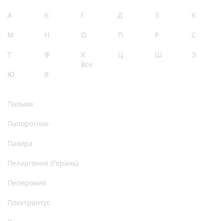
А
Б
Г
Д
З
К
М
Н
О
П
Р
С
Т
Ф
Х
Ц
Ш
Э
Все
Ю
Я
Пальма
Папоротник
Пахира
Пеларгония (Герань)
Пеперомия
Плектрантус