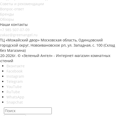
Советы и рекомендации
Вопрос-ответ
Бренды
Обзоры
Наши контакты
+7 985 507-07-09
zakaz@greenangel.ru
ТЦ «Можайский двор» Московская область, Одинцовский
городской округ, Новоивановское рп, ул. Западная, с. 100 (Склад
без Магазина)
020-2026г. © «Зеленый Ангел» - Интернет-магазин комнатных
астений
Вконтакте
Facebook
Instagram
Telegram
YouTube
RuTube
WhatsApp
Snapchat