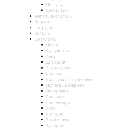
Циссусы
Шеффлеры
Ампельные/Лианы
Бонсаи
Цитрусовые
Кактусы
Суккуленты
Назад
Суккуленты
Алоэ
Дисхидия
Замиокулькас
Каланхоэ
Крассула / Тостянковые
Нолина / Бокарнея
Пеперомия
Рипсалис
Сансевиерия
Хойя
Сенецио
Эпифиллум
Эуфорбия