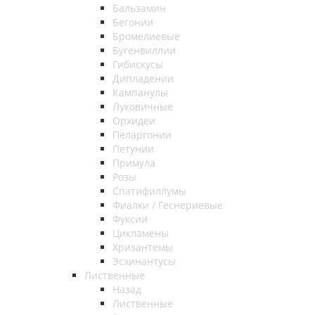
Бальзамин
Бегонии
Бромелиевые
Бугенвиллии
Гибискусы
Дипладении
Кампанулы
Луковичные
Орхидеи
Пеларгонии
Петунии
Примула
Розы
Спатифиллумы
Фиалки / Геснериевые
Фуксии
Цикламены
Хризантемы
Эсхинантусы
Лиственные
Назад
Лиственные