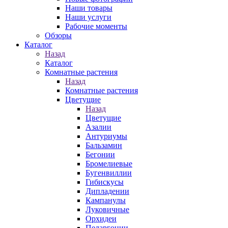
Наши товары
Наши услуги
Рабочие моменты
Обзоры
Каталог
Назад
Каталог
Комнатные растения
Назад
Комнатные растения
Цветущие
Назад
Цветущие
Азалии
Антуриумы
Бальзамин
Бегонии
Бромелиевые
Бугенвиллии
Гибискусы
Дипладении
Кампанулы
Луковичные
Орхидеи
Пеларгонии