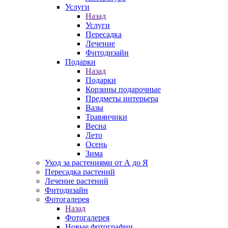
Услуги
Назад
Услуги
Пересадка
Лечение
Фитодизайн
Подарки
Назад
Подарки
Корзины подарочные
Предметы интерьера
Вазы
Травянчики
Весна
Лето
Осень
Зима
Уход за растениями от А до Я
Пересадка растений
Лечение растений
Фитодизайн
Фотогалерея
Назад
Фотогалерея
Новые фотографии