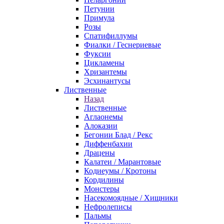
Петунии
Примула
Розы
Спатифиллумы
Фиалки / Геснериевые
Фуксии
Цикламены
Хризантемы
Эсхинантусы
Лиственные
Назад
Лиственные
Аглаонемы
Алоказии
Бегонии Блад / Рекс
Диффенбахии
Драцены
Калатеи / Марантовые
Кодиеумы / Кротоны
Кордилины
Монстеры
Насекомоядные / Хищники
Нефролеписы
Пальмы