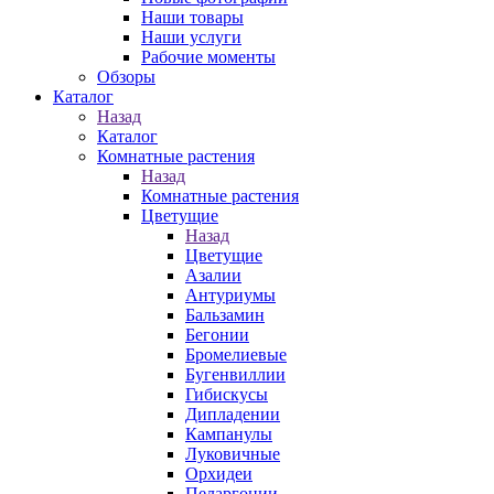
Наши товары
Наши услуги
Рабочие моменты
Обзоры
Каталог
Назад
Каталог
Комнатные растения
Назад
Комнатные растения
Цветущие
Назад
Цветущие
Азалии
Антуриумы
Бальзамин
Бегонии
Бромелиевые
Бугенвиллии
Гибискусы
Дипладении
Кампанулы
Луковичные
Орхидеи
Пеларгонии