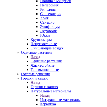
Нолина / Бокарнея
Пеперомия
Рипсалис
Сансевиерия
Хойя
Сенецио
Эпифиллум
Эуфорбия
Юкки
Крупномеры
Неприхотливые
Очищающие воздух
Офисные растения
Назад
Офисные растения
Жизнестойкие
Теневыносливые
Готовые решения
Горшки и кашпо
Назад
Горшки и кашпо
Натуральные материалы
Назад
Натуральные материалы
Керамика