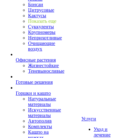
Бонсаи
Цитрусовые
Кактусы
Показать еще
Суккуленты
Крупномеры
Неприхотливые
Очищающие
воздух
Офисные растения
Жизнестойкие
Теневыносливые
Готовые решения
Горшки и кашпо
Натуральные
материалы
Искусственные
материалы
Услуги
Автополив
Комплекты
Уход и
Кашпо на
лечение
ножках