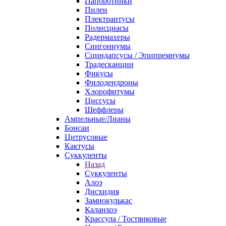
Папоротники
Пилеи
Плектрантусы
Полисциасы
Радермахеры
Сингониумы
Сциндапсусы / Эпипремнумы
Традесканции
Фикусы
Филодендроны
Хлорофитумы
Циссусы
Шеффлеры
Ампельные/Лианы
Бонсаи
Цитрусовые
Кактусы
Суккуленты
Назад
Суккуленты
Алоэ
Дисхидия
Замиокулькас
Каланхоэ
Крассула / Тостянковые