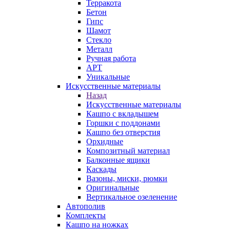
Терракота
Бетон
Гипс
Шамот
Стекло
Металл
Ручная работа
АРТ
Уникальные
Искусственные материалы
Назад
Искусственные материалы
Кашпо с вкладышем
Горшки с поддонами
Кашпо без отверстия
Орхидные
Композитный материал
Балконные ящики
Каскады
Вазоны, миски, рюмки
Оригинальные
Вертикальное озеленение
Автополив
Комплекты
Кашпо на ножках