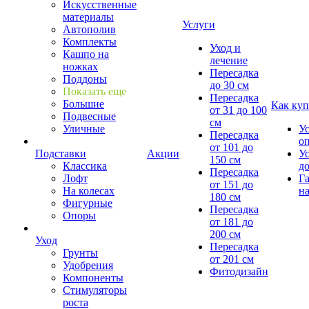
Искусственные
материалы
Услуги
Автополив
Комплекты
Уход и
Кашпо на
лечение
ножках
Пересадка
Поддоны
до 30 см
Показать еще
Пересадка
Большие
Как куп
от 31 до 100
Подвесные
см
Уличные
У
Пересадка
о
от 101 до
Подставки
Акции
У
150 см
Классика
д
Пересадка
Лофт
Г
от 151 до
На колесах
на
180 см
Фигурные
Пересадка
Опоры
от 181 до
200 см
Уход
Пересадка
Грунты
от 201 см
Удобрения
Фитодизайн
Компоненты
Стимуляторы
роста