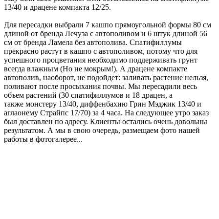
13/40 и драцене компакта 12/25.
Для пересадки выбрали 7 кашпо прямоугольной формы 80 см
длиной от бренда Лечуза с автополивом и 6 штук длиной 56
см от бренда Ламела без автополива. Спатифиллумы
прекрасно растут в кашпо с автополивом, потому что для
успешного процветания необходимо поддерживать грунт
всегда влажным (Но не мокрым!). А драцене компакте
автополив, наоборот, не подойдет: заливать растение нельзя,
поливают после просыхания почвы. Мы пересадили весь
объем растений (30 спатифиллумов и 18 драцен, а
также монстеру 13/40, диффенбахию Грин Мэджик 13/40 и
аглаонему Страйпс 17/70) за 4 часа. На следующее утро заказ
был доставлен по адресу. Клиенты остались очень довольны
результатом. А мы в свою очередь, размещаем фото нашей
работы в фотогалерее...