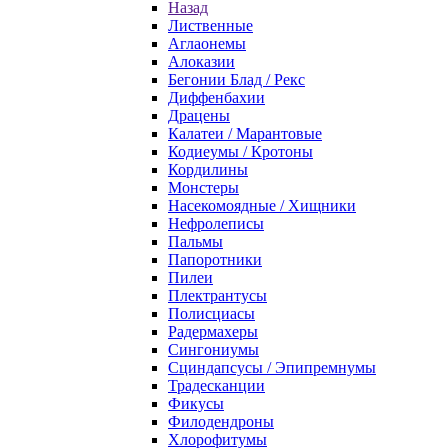
Назад
Лиственные
Аглаонемы
Алоказии
Бегонии Блад / Рекс
Диффенбахии
Драцены
Калатеи / Марантовые
Кодиеумы / Кротоны
Кордилины
Монстеры
Насекомоядные / Хищники
Нефролеписы
Пальмы
Папоротники
Пилеи
Плектрантусы
Полисциасы
Радермахеры
Сингониумы
Сциндапсусы / Эпипремнумы
Традесканции
Фикусы
Филодендроны
Хлорофитумы