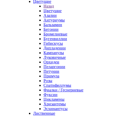
Цветущие
Назад
Цветущие
Азалии
Антуриумы
Бальзамин
Бегонии
Бромелиевые
Бугенвиллии
Гибискусы
Дипладении
Кампанулы
Луковичные
Орхидеи
Пеларгонии
Петунии
Примула
Розы
Спатифиллумы
Фиалки / Геснериевые
Фуксии
Цикламены
Хризантемы
Эсхинантусы
Лиственные