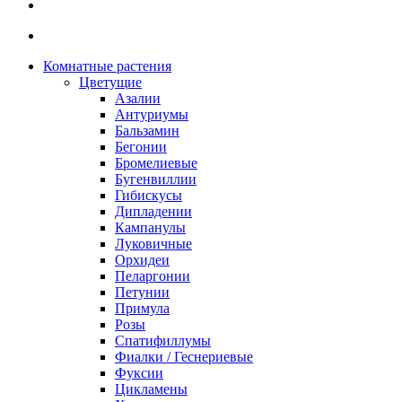
Комнатные растения
Цветущие
Азалии
Антуриумы
Бальзамин
Бегонии
Бромелиевые
Бугенвиллии
Гибискусы
Дипладении
Кампанулы
Луковичные
Орхидеи
Пеларгонии
Петунии
Примула
Розы
Спатифиллумы
Фиалки / Геснериевые
Фуксии
Цикламены