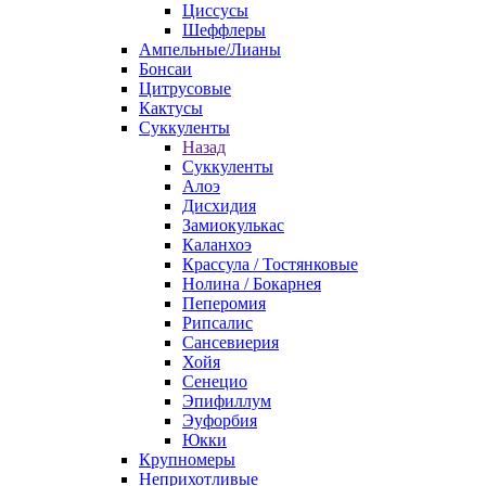
Циссусы
Шеффлеры
Ампельные/Лианы
Бонсаи
Цитрусовые
Кактусы
Суккуленты
Назад
Суккуленты
Алоэ
Дисхидия
Замиокулькас
Каланхоэ
Крассула / Тостянковые
Нолина / Бокарнея
Пеперомия
Рипсалис
Сансевиерия
Хойя
Сенецио
Эпифиллум
Эуфорбия
Юкки
Крупномеры
Неприхотливые