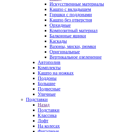
Искусственные материалы
Кашпо с вкладышем
Горшки с поддонами
Кашпо без отверстия
Орхидные
Композитный материал
Балконные ящики
Каскады
Вазоны, миски, рюмки
Оригинальные
Вертикальное озеленение
Автополив
Комплекты
Кашпо на ножках
Поддоны
Большие
Подвесные
Уличные
Подставки
Назад
Подставки
Классика
Лофт
На колесах
Фигурные