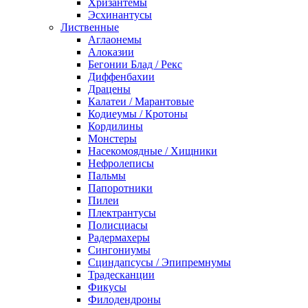
Хризантемы
Эсхинантусы
Лиственные
Аглаонемы
Алоказии
Бегонии Блад / Рекс
Диффенбахии
Драцены
Калатеи / Марантовые
Кодиеумы / Кротоны
Кордилины
Монстеры
Насекомоядные / Хищники
Нефролеписы
Пальмы
Папоротники
Пилеи
Плектрантусы
Полисциасы
Радермахеры
Сингониумы
Сциндапсусы / Эпипремнумы
Традесканции
Фикусы
Филодендроны