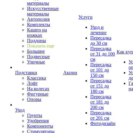
материалы
Искусственные
материалы
Услуги
Автополив
Комплекты
Уход и
Кашпо на
лечение
ножках
Пересадка
Поддоны
до 30 см
Показать еще
Пересадка
Большие
Как куп
от 31 до 100
Подвесные
см
Уличные
У
Пересадка
о
от 101 до
Подставки
Акции
У
150 см
Классика
д
Пересадка
Лофт
Г
от 151 до
На колесах
на
180 см
Фигурные
Пересадка
Опоры
от 181 до
200 см
Уход
Пересадка
Грунты
от 201 см
Удобрения
Фитодизайн
Компоненты
Стимуляторы