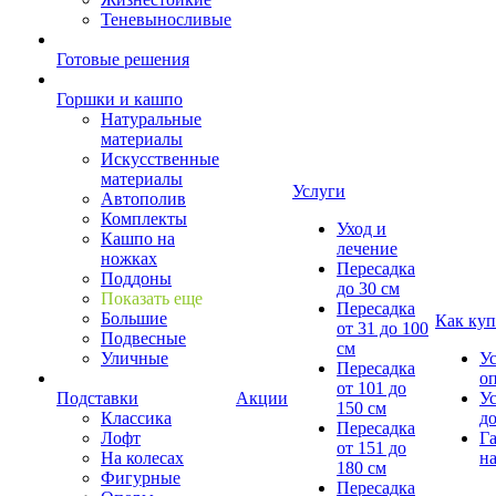
Теневыносливые
Готовые решения
Горшки и кашпо
Натуральные
материалы
Искусственные
материалы
Услуги
Автополив
Комплекты
Уход и
Кашпо на
лечение
ножках
Пересадка
Поддоны
до 30 см
Показать еще
Пересадка
Большие
Как куп
от 31 до 100
Подвесные
см
Уличные
У
Пересадка
о
от 101 до
Подставки
Акции
У
150 см
Классика
д
Пересадка
Лофт
Г
от 151 до
На колесах
на
180 см
Фигурные
Пересадка