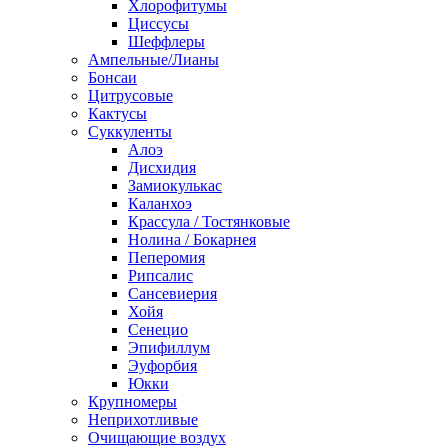
Хлорофитумы
Циссусы
Шеффлеры
Ампельные/Лианы
Бонсаи
Цитрусовые
Кактусы
Суккуленты
Алоэ
Дисхидия
Замиокулькас
Каланхоэ
Крассула / Тостянковые
Нолина / Бокарнея
Пеперомия
Рипсалис
Сансевиерия
Хойя
Сенецио
Эпифиллум
Эуфорбия
Юкки
Крупномеры
Неприхотливые
Очищающие воздух