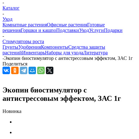
-
Каталог
-
Уход
Комнатные растения
Офисные растения
Готовые
решения
Горшки и кашпо
Подставки
Уход
Услуги
Подарки
-
Стимуляторы роста
Грунты
Удобрения
Компоненты
Средства защиты
растений
Инвентарь
Наборы для ухода
Литература
-
Экопин биостимулятор с антистрессовым эффектом, ЗАС 1г
Поделиться
Экопин биостимулятор с
антистрессовым эффектом, ЗАС 1г
Новинка