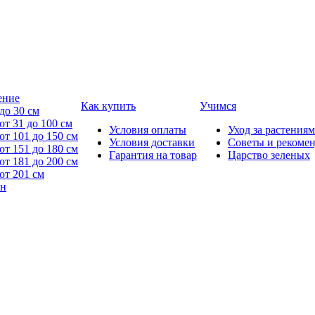
ение
Как купить
Учимся
до 30 см
от 31 до 100 см
Условия оплаты
Уход за растениям
от 101 до 150 см
Условия доставки
Советы и рекоме
от 151 до 180 см
Гарантия на товар
Царство зеленых
от 181 до 200 см
от 201 см
йн