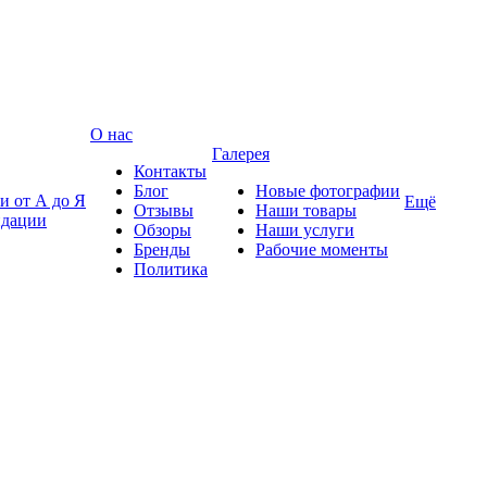
О нас
Галерея
Контакты
Блог
Новые фотографии
и от А до Я
Ещё
Отзывы
Наши товары
ндации
Обзоры
Наши услуги
Бренды
Рабочие моменты
Политика