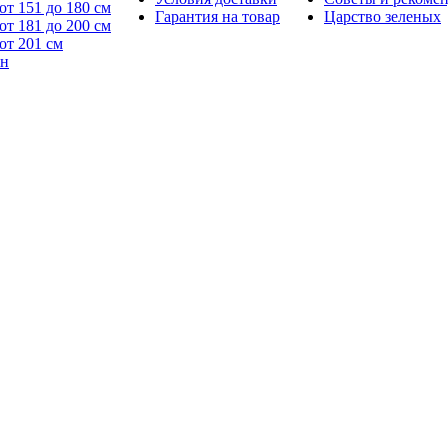
от 151 до 180 см
Гарантия на товар
Царство зеленых
от 181 до 200 см
от 201 см
йн