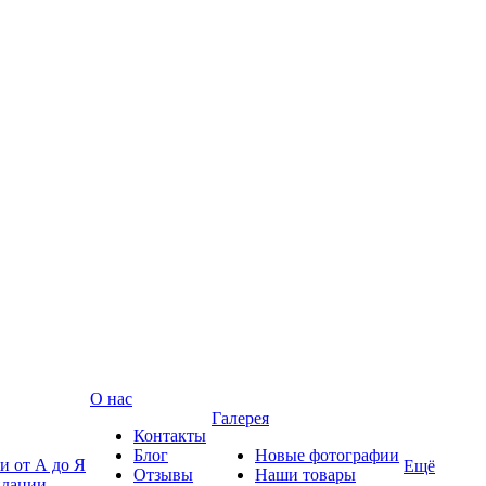
О нас
Галерея
Контакты
Блог
Новые фотографии
и от А до Я
Ещё
Отзывы
Наши товары
ндации