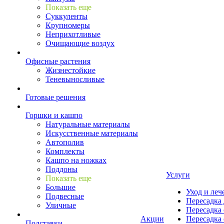
Показать еще
Суккуленты
Крупномеры
Неприхотливые
Очищающие воздух
Офисные растения
Жизнестойкие
Теневыносливые
Готовые решения
Горшки и кашпо
Натуральные материалы
Искусственные материалы
Автополив
Комплекты
Кашпо на ножках
Поддоны
Услуги
Показать еще
Большие
Уход и леч
Подвесные
Пересадка 
Уличные
Пересадка 
Акции
Пересадка 
Подставки