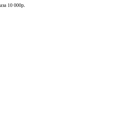
каза
10 000р.