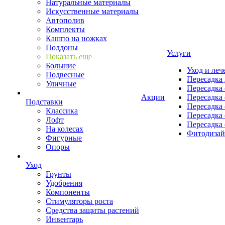
Натуральные материалы
Искусственные материалы
Автополив
Комплекты
Кашпо на ножках
Поддоны
Услуги
Показать еще
Большие
Уход и леч
Подвесные
Пересадка 
Уличные
Пересадка 
Акции
Пересадка 
Подставки
Пересадка 
Классика
Пересадка 
Лофт
Пересадка 
На колесах
Фитодиза
Фигурные
Опоры
Уход
Грунты
Удобрения
Компоненты
Стимуляторы роста
Средства защиты растений
Инвентарь