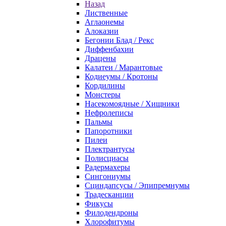
Назад
Лиственные
Аглаонемы
Алоказии
Бегонии Блад / Рекс
Диффенбахии
Драцены
Калатеи / Марантовые
Кодиеумы / Кротоны
Кордилины
Монстеры
Насекомоядные / Хищники
Нефролеписы
Пальмы
Папоротники
Пилеи
Плектрантусы
Полисциасы
Радермахеры
Сингониумы
Сциндапсусы / Эпипремнумы
Традесканции
Фикусы
Филодендроны
Хлорофитумы