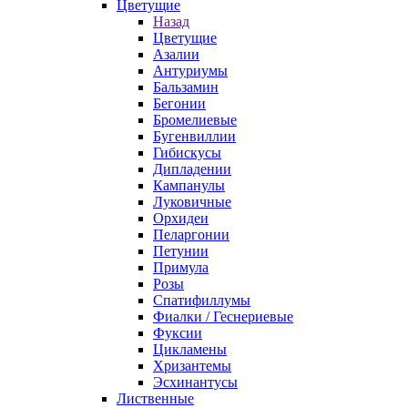
Цветущие
Назад
Цветущие
Азалии
Антуриумы
Бальзамин
Бегонии
Бромелиевые
Бугенвиллии
Гибискусы
Дипладении
Кампанулы
Луковичные
Орхидеи
Пеларгонии
Петунии
Примула
Розы
Спатифиллумы
Фиалки / Геснериевые
Фуксии
Цикламены
Хризантемы
Эсхинантусы
Лиственные