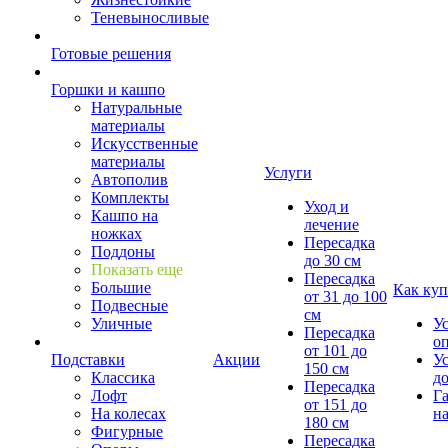
Теневыносливые
Готовые решения
Горшки и кашпо
Натуральные
материалы
Искусственные
материалы
Услуги
Автополив
Комплекты
Уход и
Кашпо на
лечение
ножках
Пересадка
Поддоны
до 30 см
Показать еще
Пересадка
Большие
Как куп
от 31 до 100
Подвесные
см
Уличные
У
Пересадка
о
от 101 до
Подставки
Акции
У
150 см
Классика
д
Пересадка
Лофт
Г
от 151 до
На колесах
на
180 см
Фигурные
Пересадка