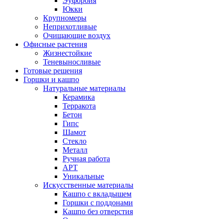
Эуфорбия
Юкки
Крупномеры
Неприхотливые
Очищающие воздух
Офисные растения
Жизнестойкие
Теневыносливые
Готовые решения
Горшки и кашпо
Натуральные материалы
Керамика
Терракота
Бетон
Гипс
Шамот
Стекло
Металл
Ручная работа
АРТ
Уникальные
Искусственные материалы
Кашпо с вкладышем
Горшки с поддонами
Кашпо без отверстия