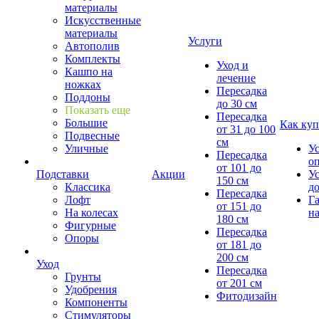
материалы
Искусственные
материалы
Услуги
Автополив
Комплекты
Уход и
Кашпо на
лечение
ножках
Пересадка
Поддоны
до 30 см
Показать еще
Пересадка
Большие
Как куп
от 31 до 100
Подвесные
см
Уличные
У
Пересадка
о
от 101 до
Подставки
Акции
У
150 см
Классика
д
Пересадка
Лофт
Г
от 151 до
На колесах
на
180 см
Фигурные
Пересадка
Опоры
от 181 до
200 см
Уход
Пересадка
Грунты
от 201 см
Удобрения
Фитодизайн
Компоненты
Стимуляторы