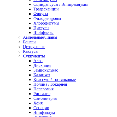
Сциндапсусы / Эпипремнумы
Традесканции
Фикусы
Филодендроны
Хлорофитумы
Циссусы
Шеффлеры
Ампельные/Лианы
Бонсаи
Цитрусовые
Кактусы
Суккуленты
Алоэ
Дисхидия
Замиокулькас
Каланхоэ
Крассула / Тостянковые
Нолина / Бокарнея
Пеперомия
Рипсалис
Сансевиерия
Хойя
Сенецио
Эпифиллум