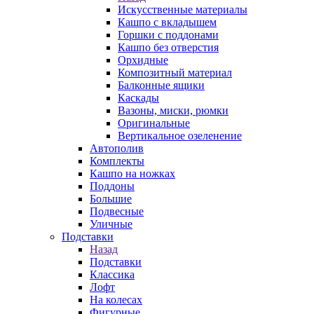
Искусственные материалы
Кашпо с вкладышем
Горшки с поддонами
Кашпо без отверстия
Орхидные
Композитный материал
Балконные ящики
Каскады
Вазоны, миски, рюмки
Оригинальные
Вертикальное озеленение
Автополив
Комплекты
Кашпо на ножках
Поддоны
Большие
Подвесные
Уличные
Подставки
Назад
Подставки
Классика
Лофт
На колесах
Фигурные