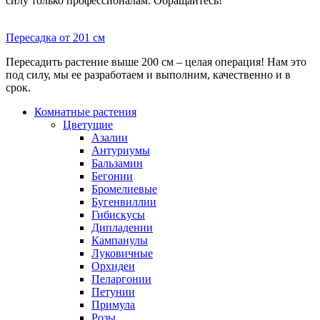
силу только профессионалам. Обращайтесь!
Пересадка от 201 см
Пересадить растение выше 200 см – целая операция! Нам это
под силу, мы ее разработаем и выполним, качественно и в
срок.
Комнатные растения
Цветущие
Азалии
Антуриумы
Бальзамин
Бегонии
Бромелиевые
Бугенвиллии
Гибискусы
Дипладении
Кампанулы
Луковичные
Орхидеи
Пеларгонии
Петунии
Примула
Розы