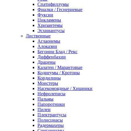
Спатифиллумы
Фиалки / Геснериевые
Фуксии
Цикламены
Хризантемы
Эсхинантусы
Лиственные
Аглаонемы
Алоказии
Бегонии Блад / Рекс
Диффенбахии
Драцены
Калатеи / Марантовые
Кодиеумы / Кротоны
Кордилины
Монстеры
Насекомоядные / Хищники
Нефролеписы
Пальмы
Папоротники
Пилеи
Плектрантусы
Полисциасы
Радермахеры
Сингониумы