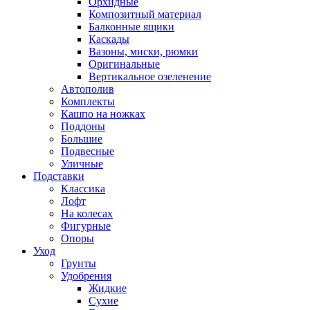
Орхидные
Композитный материал
Балконные ящики
Каскады
Вазоны, миски, рюмки
Оригинальные
Вертикальное озеленение
Автополив
Комплекты
Кашпо на ножках
Поддоны
Большие
Подвесные
Уличные
Подставки
Классика
Лофт
На колесах
Фигурные
Опоры
Уход
Грунты
Удобрения
Жидкие
Сухие