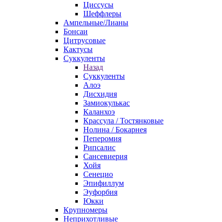
Циссусы
Шеффлеры
Ампельные/Лианы
Бонсаи
Цитрусовые
Кактусы
Суккуленты
Назад
Суккуленты
Алоэ
Дисхидия
Замиокулькас
Каланхоэ
Крассула / Тостянковые
Нолина / Бокарнея
Пеперомия
Рипсалис
Сансевиерия
Хойя
Сенецио
Эпифиллум
Эуфорбия
Юкки
Крупномеры
Неприхотливые