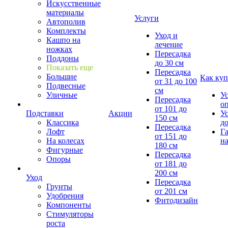
Искусственные
материалы
Услуги
Автополив
Комплекты
Уход и
Кашпо на
лечение
ножках
Пересадка
Поддоны
до 30 см
Показать еще
Пересадка
Большие
Как куп
от 31 до 100
Подвесные
см
Уличные
У
Пересадка
о
от 101 до
Подставки
Акции
У
150 см
Классика
д
Пересадка
Лофт
Г
от 151 до
На колесах
на
180 см
Фигурные
Пересадка
Опоры
от 181 до
200 см
Уход
Пересадка
Грунты
от 201 см
Удобрения
Фитодизайн
Компоненты
Стимуляторы
роста