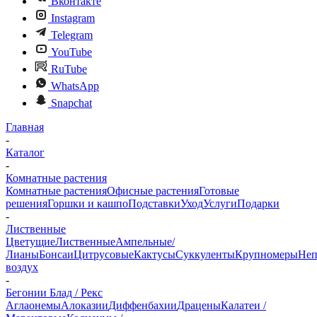
Вконтакте
Instagram
Telegram
YouTube
RuTube
WhatsApp
Snapchat
Главная
-
Каталог
-
Комнатные растения
Комнатные растения
Офисные растения
Готовые
решения
Горшки и кашпо
Подставки
Уход
Услуги
Подарки
-
Лиственные
Цветущие
Лиственные
Ампельные/
Лианы
Бонсаи
Цитрусовые
Кактусы
Суккуленты
Крупномеры
Неп
воздух
-
Бегонии Блад / Рекс
Аглаонемы
Алоказии
Диффенбахии
Драцены
Калатеи /