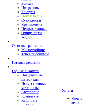
Бонсаи
Цитрусовые
Кактусы
Показать еще
Суккуленты
Крупномеры
Неприхотливые
Очищающие
воздух
Офисные растения
Жизнестойкие
Теневыносливые
Готовые решения
Горшки и кашпо
Натуральные
материалы
Искусственные
материалы
Услуги
Автополив
Комплекты
Уход и
Кашпо на
лечение
ножках