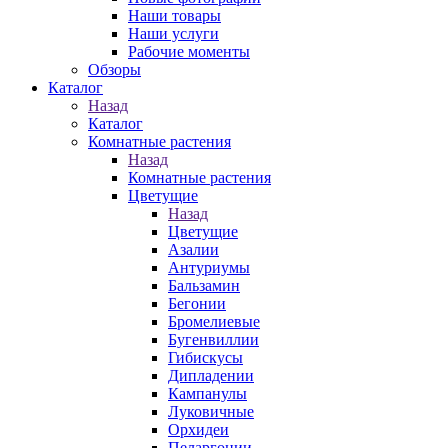
Наши товары
Наши услуги
Рабочие моменты
Обзоры
Каталог
Назад
Каталог
Комнатные растения
Назад
Комнатные растения
Цветущие
Назад
Цветущие
Азалии
Антуриумы
Бальзамин
Бегонии
Бромелиевые
Бугенвиллии
Гибискусы
Дипладении
Кампанулы
Луковичные
Орхидеи
Пеларгонии