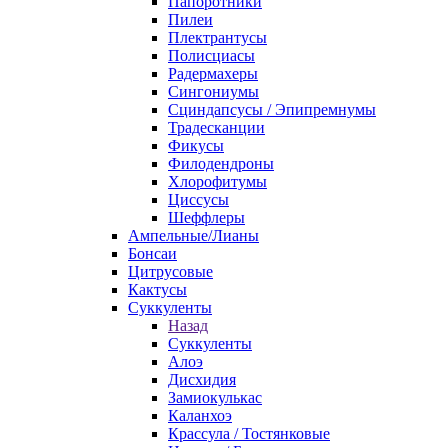
Папоротники
Пилеи
Плектрантусы
Полисциасы
Радермахеры
Сингониумы
Сциндапсусы / Эпипремнумы
Традесканции
Фикусы
Филодендроны
Хлорофитумы
Циссусы
Шеффлеры
Ампельные/Лианы
Бонсаи
Цитрусовые
Кактусы
Суккуленты
Назад
Суккуленты
Алоэ
Дисхидия
Замиокулькас
Каланхоэ
Крассула / Тостянковые