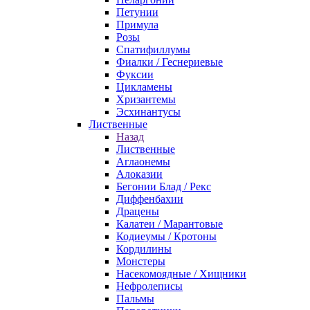
Петунии
Примула
Розы
Спатифиллумы
Фиалки / Геснериевые
Фуксии
Цикламены
Хризантемы
Эсхинантусы
Лиственные
Назад
Лиственные
Аглаонемы
Алоказии
Бегонии Блад / Рекс
Диффенбахии
Драцены
Калатеи / Марантовые
Кодиеумы / Кротоны
Кордилины
Монстеры
Насекомоядные / Хищники
Нефролеписы
Пальмы