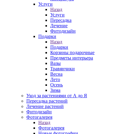
Услуги
Назад
Услуги
Пересадка
Лечение
Фитодизайн
Подарки
Назад
Подарки
Корзины подарочные
Предметы интерьера
Вазы
Травянчики
Весна
Лето
Осень
Зима
Уход за растениями от А до Я
Пересадка растений
Лечение растений
Фитодизайн
Фотогалерея
Назад
Фотогалерея
Новые фотографии