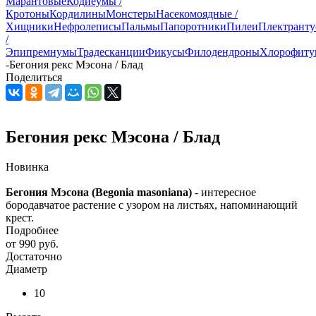
Марантовые
Кодиеумы /
Кротоны
Кордилины
Монстеры
Насекомоядные /
Хищники
Нефролеписы
Пальмы
Папоротники
Пилеи
Плектрант
/
Эпипремнумы
Традесканции
Фикусы
Филодендроны
Хлорофит
-
Бегония рекс Мэсона / Блад
Поделиться
Бегония рекс Мэсона / Блад
Новинка
Бегония Мэсона (Begonia masoniana)
- интересное
бородавчатое растение с узором на листьях, напоминающий
крест.
Подробнее
от
990 руб.
Достаточно
Диаметр
10