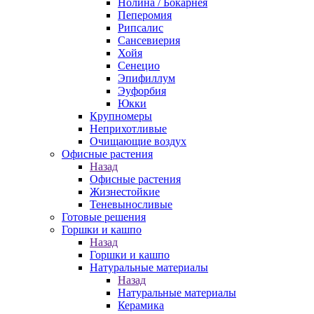
Нолина / Бокарнея
Пеперомия
Рипсалис
Сансевиерия
Хойя
Сенецио
Эпифиллум
Эуфорбия
Юкки
Крупномеры
Неприхотливые
Очищающие воздух
Офисные растения
Назад
Офисные растения
Жизнестойкие
Теневыносливые
Готовые решения
Горшки и кашпо
Назад
Горшки и кашпо
Натуральные материалы
Назад
Натуральные материалы
Керамика