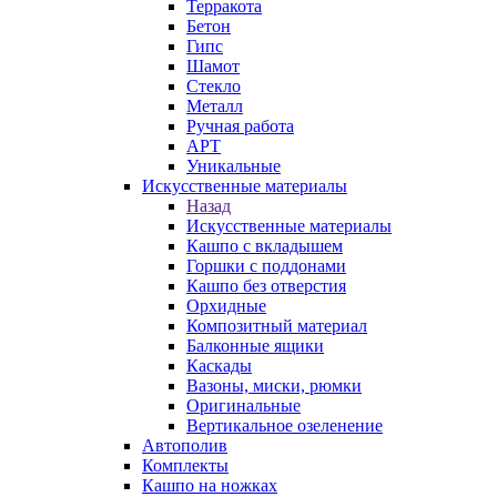
Терракота
Бетон
Гипс
Шамот
Стекло
Металл
Ручная работа
АРТ
Уникальные
Искусственные материалы
Назад
Искусственные материалы
Кашпо с вкладышем
Горшки с поддонами
Кашпо без отверстия
Орхидные
Композитный материал
Балконные ящики
Каскады
Вазоны, миски, рюмки
Оригинальные
Вертикальное озеленение
Автополив
Комплекты
Кашпо на ножках