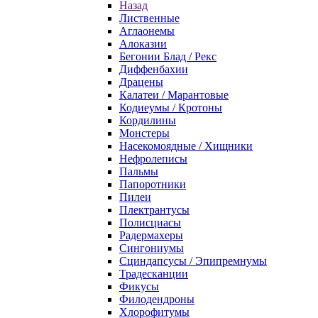
Назад
Лиственные
Аглаонемы
Алоказии
Бегонии Блад / Рекс
Диффенбахии
Драцены
Калатеи / Марантовые
Кодиеумы / Кротоны
Кордилины
Монстеры
Насекомоядные / Хищники
Нефролеписы
Пальмы
Папоротники
Пилеи
Плектрантусы
Полисциасы
Радермахеры
Сингониумы
Сциндапсусы / Эпипремнумы
Традесканции
Фикусы
Филодендроны
Хлорофитумы