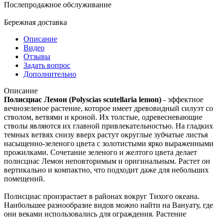
Послепродажное обслуживание
Бережная доставка
Описание
Видео
Отзывы
Задать вопрос
Дополнительно
Описание
Полисциас Лемон
(Polyscias scutellaria lemon)
- эффектное
вечнозеленое растение, которое имеет древовидный силуэт со
стволом, ветвями и кроной. Их толстые, одревесневающие
стволы являются их главной привлекательностью. На гладких
темных ветвях снизу вверх растут округлые зубчатые листья
насыщенно-зеленого цвета с золотистыми ярко выраженными
прожилками. Сочетание зеленого и желтого цвета делает
полисциас Лемон неповторимым и оригинальным. Растет он
вертикально и компактно, что подходит даже для небольших
помещений.
Полисциас произрастает в районах вокруг Тихого океана.
Наибольшее разнообразие видов можно найти на Вануату, где
они веками использовались для ограждения. Растение