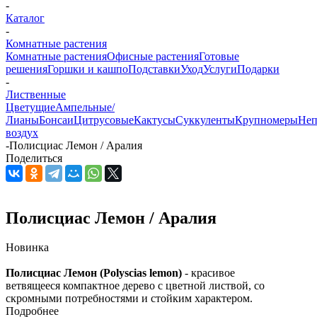
-
Каталог
-
Комнатные растения
Комнатные растения
Офисные растения
Готовые
решения
Горшки и кашпо
Подставки
Уход
Услуги
Подарки
-
Лиственные
Цветущие
Ампельные/
Лианы
Бонсаи
Цитрусовые
Кактусы
Суккуленты
Крупномеры
Неп
воздух
-
Полисциас Лемон / Аралия
Поделиться
Полисциас Лемон / Аралия
Новинка
Полисциас Лемон (
Polyscias lemon)
- красивое
ветвящееся компактное дерево с цветной листвой, со
скромными потребностями и стойким характером.
Подробнее