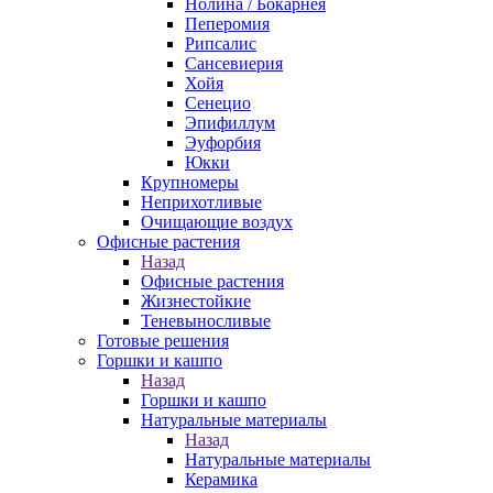
Нолина / Бокарнея
Пеперомия
Рипсалис
Сансевиерия
Хойя
Сенецио
Эпифиллум
Эуфорбия
Юкки
Крупномеры
Неприхотливые
Очищающие воздух
Офисные растения
Назад
Офисные растения
Жизнестойкие
Теневыносливые
Готовые решения
Горшки и кашпо
Назад
Горшки и кашпо
Натуральные материалы
Назад
Натуральные материалы
Керамика