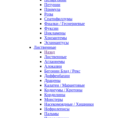
Петунии
Примула
Розы
Спатифиллумы
Фиалки / Геснериевые
Фуксии
Цикламены
Хризантемы
Эсхинантусы
Лиственные
Назад
Лиственные
Аглаонемы
Алоказии
Бегонии Блад / Рекс
Диффенбахии
Драцены
Калатеи / Марантовые
Кодиеумы / Кротоны
Кордилины
Монстеры
Насекомоядные / Хищники
Нефролеписы
Пальмы