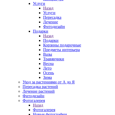
Услуги
Назад
Услуги
Пересадка
Лечение
Фитодизайн
Подарки
Назад
Подарки
Корзины подарочные
Предметы интерьера
Вазы
Травянчики
Весна
Лето
Осень
Зима
Уход за растениями от А до Я
Пересадка растений
Лечение растений
Фитодизайн
Фотогалерея
Назад
Фотогалерея
Новые фотографии