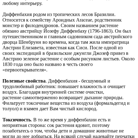
любому интерьеру.
Диффенбахия родом из тропических лесов Бразилии.
Относится к семейству Ароидных Araceae, родственник
монстер и филодендронов. Своим названием растение
обязано австрийцу Йозефу Диффенбаху (1796-1863). Он был
путешественником и главным садовником сада австрийского
дворца Шенбрунн во времена, когда там жила императрица
Австрии Елизавета, известная как Сиси. После одной из
своих экспедиций в бразильские джунгли Джозеф привез в
Австрию зеленое растение с особым рисунком листьев. Около
1830 года оно было названо в честь своего
«первооткрывателя».
Полезные свойства
. Диффенбахия - бесшумный и
трудолюбивый работник: повышает влажность и очищает
воздух. Благодаря внутренней системе очистки,
растение самоотверженно возвращает дыхание природы.
Фильтрует токсичные вещества из воздуха (формальдегид и
толуол) и взамен дает Вам чистый кислород.
Токсичность
. В то же время у диффенбахии есть и
неприятная сторона: сок растения ядовит, поэтому
позаботьтесь о том, чтобы дети и домашние животные не
могли до нее добраться. На всякий случай надевайте перчатки