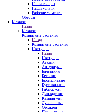
Наши товары
Наши услуги
Рабочие моменты
Обзоры
Каталог
Назад
Каталог
Комнатные растения
Назад
Комнатные растения
Цветущие
Назад
Цветущие
Азалии
Антуриумы
Бальзамин
Бегонии
Бромелиевые
Бугенвиллии
Гибискусы
Дипладении
Кампанулы
Луковичные
Орхидеи
Пеларгонии