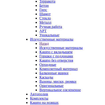
Терракота
Бетон
Гипс
Шамот
Стекло
Металл
Ручная работа
АРТ
Уникальные
Искусственные материалы
Назад
Искусственные материалы
Кашпо с вкладышем
Горшки с поддонами
Кашпо без отверстия
Орхидные
Композитный материал
Балконные ящики
Каскады
Вазоны, миски, рюмки
Оригинальные
Вертикальное озеленение
Автополив
Комплекты
Кашпо на ножках