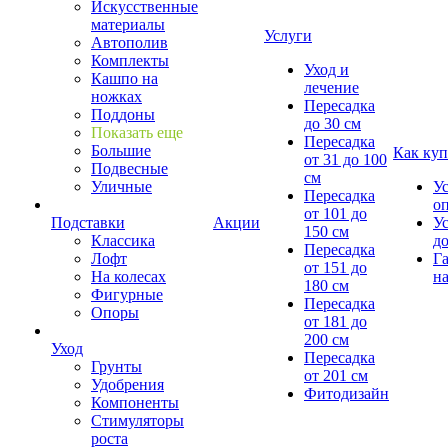
Искусственные
материалы
Услуги
Автополив
Комплекты
Уход и
Кашпо на
лечение
ножках
Пересадка
Поддоны
до 30 см
Показать еще
Пересадка
Большие
Как куп
от 31 до 100
Подвесные
см
Уличные
У
Пересадка
о
от 101 до
Подставки
Акции
У
150 см
Классика
д
Пересадка
Лофт
Г
от 151 до
На колесах
на
180 см
Фигурные
Пересадка
Опоры
от 181 до
200 см
Уход
Пересадка
Грунты
от 201 см
Удобрения
Фитодизайн
Компоненты
Стимуляторы
роста