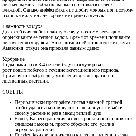
листьев важно, чтобы почва была и оставалась слегка
влажной. Однако диффенбахия не любит мокрых ног, поэтому
излишки воды на дне горшка не приветствуется.
Влажность воздуха
Диффенбахия любит влажную среду, поэтому регулярно
опрыскивайте ее теплой водой. Время от времени поливайте
листву теплым душем. Это напомнит ей о тропических лесах
Амазонки, откуда она приехала давным-давно.
Удобрение
Подкормки раз в 3-4 недели будут стимулировать
рост новых побегов в течение вегетационного периода.
Применяйте слабую дозу удобрения для декоративно-
лиственных растений.
СОВЕТЫ
Периодически протирайте листья влажной тряпкой,
чтобы удалить скопившуюся пыль или устраивайте
своему растению раз в месяц теплый душ.
Если у Вашего растения всплеск роста и оно становится
слишком высоким, просто обрежьте его, удалив
верхушку растения.
Диффенбахия чувствительна к переувлажнению, если