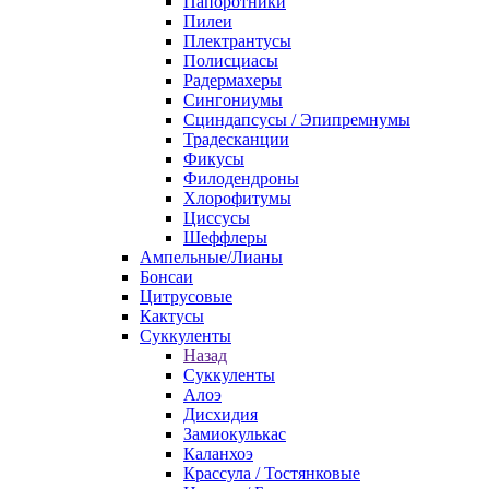
Папоротники
Пилеи
Плектрантусы
Полисциасы
Радермахеры
Сингониумы
Сциндапсусы / Эпипремнумы
Традесканции
Фикусы
Филодендроны
Хлорофитумы
Циссусы
Шеффлеры
Ампельные/Лианы
Бонсаи
Цитрусовые
Кактусы
Суккуленты
Назад
Суккуленты
Алоэ
Дисхидия
Замиокулькас
Каланхоэ
Крассула / Тостянковые