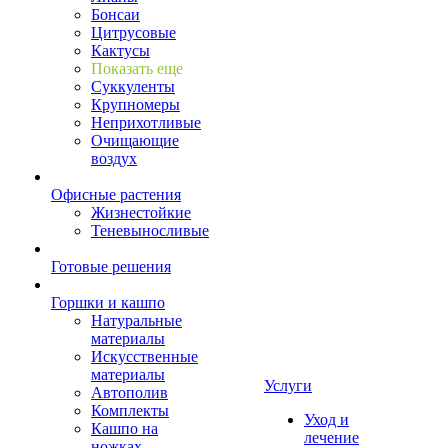
Бонсаи
Цитрусовые
Кактусы
Показать еще
Суккуленты
Крупномеры
Неприхотливые
Очищающие
воздух
Офисные растения
Жизнестойкие
Теневыносливые
Готовые решения
Горшки и кашпо
Натуральные
материалы
Искусственные
материалы
Услуги
Автополив
Комплекты
Уход и
Кашпо на
лечение
ножках