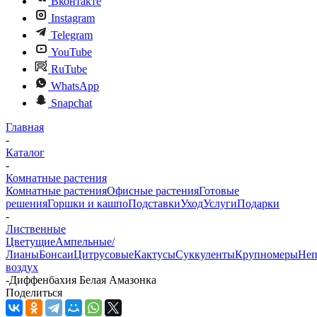
Вконтакте
Instagram
Telegram
YouTube
RuTube
WhatsApp
Snapchat
Главная
-
Каталог
-
Комнатные растения
Комнатные растения
Офисные растения
Готовые
решения
Горшки и кашпо
Подставки
Уход
Услуги
Подарки
-
Лиственные
Цветущие
Ампельные/
Лианы
Бонсаи
Цитрусовые
Кактусы
Суккуленты
Крупномеры
Неп
воздух
-
Диффенбахия Белая Амазонка
Поделиться