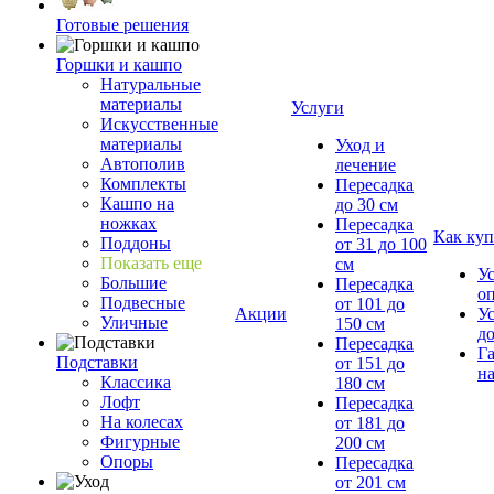
Готовые решения
Горшки и кашпо
Натуральные
материалы
Услуги
Искусственные
материалы
Уход и
Автополив
лечение
Комплекты
Пересадка
Кашпо на
до 30 см
ножках
Пересадка
Как куп
Поддоны
от 31 до 100
Показать еще
см
У
Большие
Пересадка
о
Подвесные
от 101 до
Акции
У
Уличные
150 см
д
Пересадка
Г
Подставки
от 151 до
на
Классика
180 см
Лофт
Пересадка
На колесах
от 181 до
Фигурные
200 см
Опоры
Пересадка
от 201 см