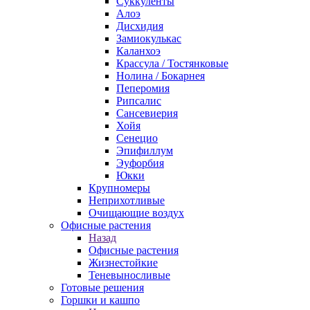
Суккуленты
Алоэ
Дисхидия
Замиокулькас
Каланхоэ
Крассула / Тостянковые
Нолина / Бокарнея
Пеперомия
Рипсалис
Сансевиерия
Хойя
Сенецио
Эпифиллум
Эуфорбия
Юкки
Крупномеры
Неприхотливые
Очищающие воздух
Офисные растения
Назад
Офисные растения
Жизнестойкие
Теневыносливые
Готовые решения
Горшки и кашпо