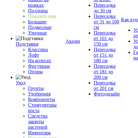
ножках
Пересадка
Поддоны
до 30 см
Показать еще
Пересадка
Как куп
Большие
от 31 до 100
Подвесные
см
У
Уличные
Пересадка
о
от 101 до
Акции
У
Подставки
150 см
д
Классика
Пересадка
Г
Лофт
от 151 до
на
На колесах
180 см
Фигурные
Пересадка
Опоры
от 181 до
200 см
Уход
Пересадка
Грунты
от 201 см
Удобрения
Фитодизайн
Компоненты
Стимуляторы
роста
Средства
защиты
растений
Инвентарь