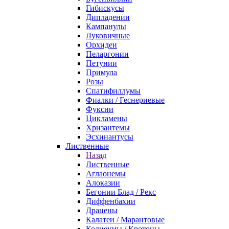
Гибискусы
Дипладении
Кампанулы
Луковичные
Орхидеи
Пеларгонии
Петунии
Примула
Розы
Спатифиллумы
Фиалки / Геснериевые
Фуксии
Цикламены
Хризантемы
Эсхинантусы
Лиственные
Назад
Лиственные
Аглаонемы
Алоказии
Бегонии Блад / Рекс
Диффенбахии
Драцены
Калатеи / Марантовые
Кодиеумы / Кротоны