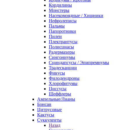
Кордилины
Монстеры
Насекомоядные / Хищники
Нефролеписы
Пальмы
Папоротники
Пилеи
Плектрантусы
Полисциасы
Радермахеры
Сингониумы
Сциндапсусы / Эпипремнумы
Традесканции
Фикусы
Филодендроны
Хлорофитумы
Циссусы
Шеффлеры
Ампельные/Лианы
Бонсаи
Цитрусовые
Кактусы
Суккуленты
Назад