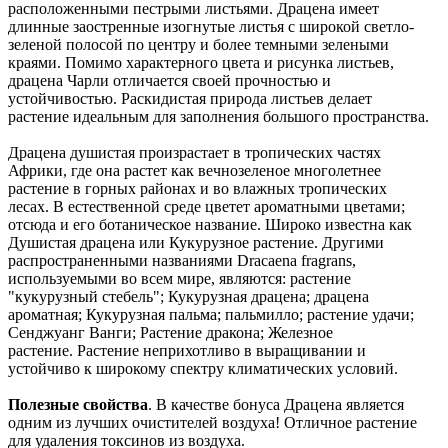
расположенными пестрыми листьями. Драцена имеет
длинные заостренные изогнутые листья с широкой светло-
зеленой полосой по центру и более темными зелеными
краями. Помимо характерного цвета и рисунка листьев,
драцена Чарли отличается своей прочностью и
устойчивостью. Раскидистая природа листьев делает
растение идеальным для заполнения большого пространства.
Драцена душистая произрастает в тропических частях
Африки, где она растет как вечнозеленое многолетнее
растение в горных районах и во влажных тропических
лесах. В естественной среде цветет ароматными цветами;
отсюда и его ботаническое название. Широко известна как
Душистая драцена или Кукурузное растение. Другими
распространенными названиями Dracaena fragrans,
используемыми во всем мире, являются: растение
"кукурузный стебель"; Кукурузная драцена; драцена
ароматная; Кукурузная пальма; пальмилло; растение удачи;
Сенджуанг Ванги; Растение дракона; Железное
растение. Растение неприхотливо в выращивании и
устойчиво к широкому спектру климатических условий.
Полезные свойства
. В качестве бонуса Драцена является
одним из лучших очистителей воздуха! Отличное растение
для удаления токсинов из воздуха.