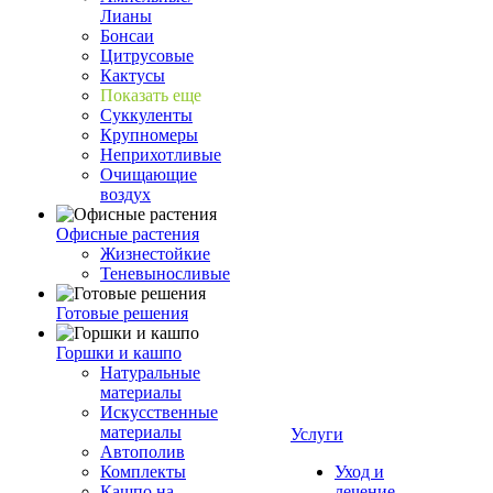
Лианы
Бонсаи
Цитрусовые
Кактусы
Показать еще
Суккуленты
Крупномеры
Неприхотливые
Очищающие
воздух
Офисные растения
Жизнестойкие
Теневыносливые
Готовые решения
Горшки и кашпо
Натуральные
материалы
Искусственные
материалы
Услуги
Автополив
Комплекты
Уход и
Кашпо на
лечение