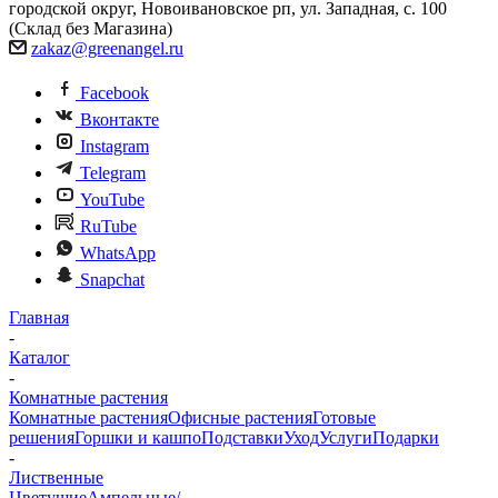
городской округ, Новоивановское рп, ул. Западная, с. 100
(Склад без Магазина)
zakaz@greenangel.ru
Facebook
Вконтакте
Instagram
Telegram
YouTube
RuTube
WhatsApp
Snapchat
Главная
-
Каталог
-
Комнатные растения
Комнатные растения
Офисные растения
Готовые
решения
Горшки и кашпо
Подставки
Уход
Услуги
Подарки
-
Лиственные
Цветущие
Ампельные/