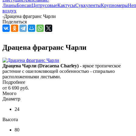
Лианы
Бонсаи
Цитрусовые
Кактусы
Суккуленты
Крупномеры
Неп
воздух
-
Драцена фрагранс Чарли
Поделиться
Драцена фрагранс Чарли
Драцена Чарли (Dracaena Charley)
- яркое тропическое
растение с ошеломляющей особенностью - спирально
расположенными листьями.
Подробнее
от
6 690 руб.
Много
Диаметр
24
Высота
80