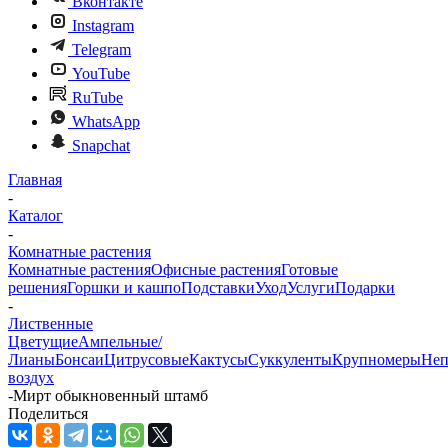
Вконтакте
Instagram
Telegram
YouTube
RuTube
WhatsApp
Snapchat
Главная
-
Каталог
-
Комнатные растения
Комнатные растения
Офисные растения
Готовые
решения
Горшки и кашпо
Подставки
Уход
Услуги
Подарки
-
Лиственные
Цветущие
Ампельные/
Лианы
Бонсаи
Цитрусовые
Кактусы
Суккуленты
Крупномеры
Неп
воздух
-
Мирт обыкновенный штамб
Поделиться