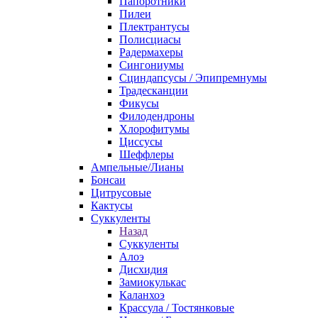
Папоротники
Пилеи
Плектрантусы
Полисциасы
Радермахеры
Сингониумы
Сциндапсусы / Эпипремнумы
Традесканции
Фикусы
Филодендроны
Хлорофитумы
Циссусы
Шеффлеры
Ампельные/Лианы
Бонсаи
Цитрусовые
Кактусы
Суккуленты
Назад
Суккуленты
Алоэ
Дисхидия
Замиокулькас
Каланхоэ
Крассула / Тостянковые