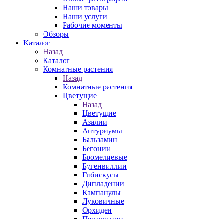
Наши товары
Наши услуги
Рабочие моменты
Обзоры
Каталог
Назад
Каталог
Комнатные растения
Назад
Комнатные растения
Цветущие
Назад
Цветущие
Азалии
Антуриумы
Бальзамин
Бегонии
Бромелиевые
Бугенвиллии
Гибискусы
Дипладении
Кампанулы
Луковичные
Орхидеи
Пеларгонии