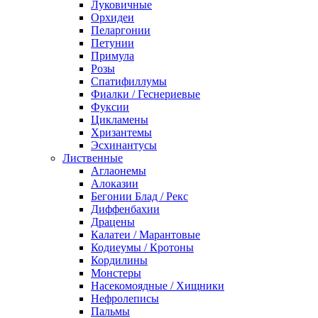
Луковичные
Орхидеи
Пеларгонии
Петунии
Примула
Розы
Спатифиллумы
Фиалки / Геснериевые
Фуксии
Цикламены
Хризантемы
Эсхинантусы
Лиственные
Аглаонемы
Алоказии
Бегонии Блад / Рекс
Диффенбахии
Драцены
Калатеи / Марантовые
Кодиеумы / Кротоны
Кордилины
Монстеры
Насекомоядные / Хищники
Нефролеписы
Пальмы