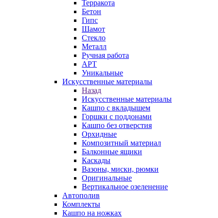
Терракота
Бетон
Гипс
Шамот
Стекло
Металл
Ручная работа
АРТ
Уникальные
Искусственные материалы
Назад
Искусственные материалы
Кашпо с вкладышем
Горшки с поддонами
Кашпо без отверстия
Орхидные
Композитный материал
Балконные ящики
Каскады
Вазоны, миски, рюмки
Оригинальные
Вертикальное озеленение
Автополив
Комплекты
Кашпо на ножках