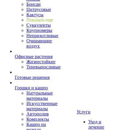
Бонсаи
Цитрусовые
Кактусы
Показать еще
Суккуленты
Крупномеры
Неприхотливые
Очищающие
воздух
Офисные растения
Жизнестойкие
Теневыносливые
Готовые решения
Горшки и кашпо
Натуральные
материалы
Искусственные
материалы
Услуги
Автополив
Комплекты
Уход и
Кашпо на
лечение
ножках