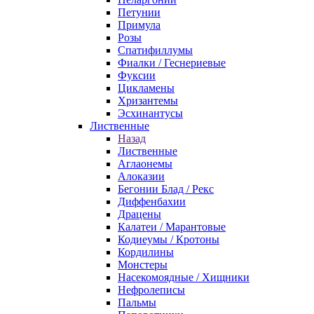
Петунии
Примула
Розы
Спатифиллумы
Фиалки / Геснериевые
Фуксии
Цикламены
Хризантемы
Эсхинантусы
Лиственные
Назад
Лиственные
Аглаонемы
Алоказии
Бегонии Блад / Рекс
Диффенбахии
Драцены
Калатеи / Марантовые
Кодиеумы / Кротоны
Кордилины
Монстеры
Насекомоядные / Хищники
Нефролеписы
Пальмы