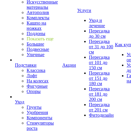
Искусственные
материалы
Услуги
Автополив
Комплекты
Уход и
Кашпо на
лечение
ножках
Пересадка
Поддоны
до 30 см
Показать еще
Пересадка
Большие
Как куп
от 31 до 100
Подвесные
см
Уличные
У
Пересадка
о
от 101 до
Подставки
Акции
У
150 см
Классика
д
Пересадка
Лофт
Г
от 151 до
На колесах
на
180 см
Фигурные
Пересадка
Опоры
от 181 до
200 см
Уход
Пересадка
Грунты
от 201 см
Удобрения
Фитодизайн
Компоненты
Стимуляторы
роста