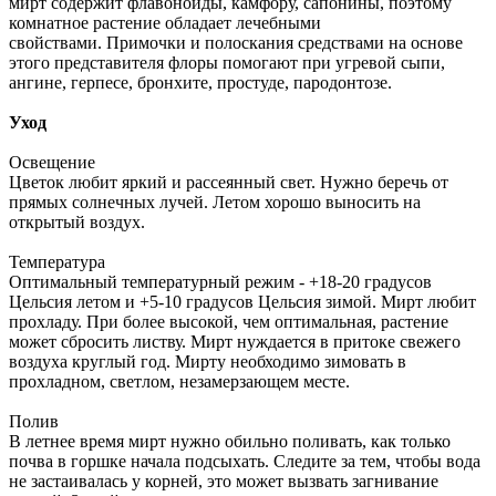
мирт содержит флавоноиды, камфору, сапонины, поэтому
комнатное растение обладает лечебными
свойствами. Примочки и полоскания средствами на основе
этого представителя флоры помогают при угревой сыпи,
ангине, герпесе, бронхите, простуде, пародонтозе.
Уход
Освещение
Цветок любит яркий и рассеянный свет. Нужно беречь от
прямых солнечных лучей. Летом хорошо выносить на
открытый воздух.
Температура
Оптимальный температурный режим - +18-20 градусов
Цельсия летом и +5-10 градусов Цельсия зимой. Мирт любит
прохладу. При более высокой, чем оптимальная, растение
может сбросить листву. Мирт нуждается в притоке свежего
воздуха круглый год. Мирту необходимо зимовать в
прохладном, светлом, незамерзающем месте.
Полив
В летнее время мирт нужно обильно поливать, как только
почва в горшке начала подсыхать. Следите за тем, чтобы вода
не застаивалась у корней, это может вызвать загнивание