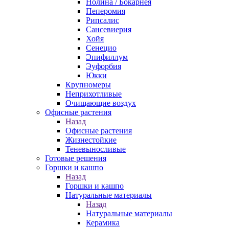
Нолина / Бокарнея
Пеперомия
Рипсалис
Сансевиерия
Хойя
Сенецио
Эпифиллум
Эуфорбия
Юкки
Крупномеры
Неприхотливые
Очищающие воздух
Офисные растения
Назад
Офисные растения
Жизнестойкие
Теневыносливые
Готовые решения
Горшки и кашпо
Назад
Горшки и кашпо
Натуральные материалы
Назад
Натуральные материалы
Керамика