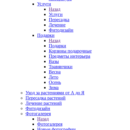
Услуги
Назад
Услуги
Пересадка
Лечение
Фитодизайн
Подарки
Назад
Подарки
Корзины подарочные
Предметы интерьера
Вазы
Травянчики
Весна
Лето
Осень
Зима
Уход за растениями от А до Я
Пересадка растений
Лечение растений
Фитодизайн
Фотогалерея
Назад
Фотогалерея
Новые фотографии