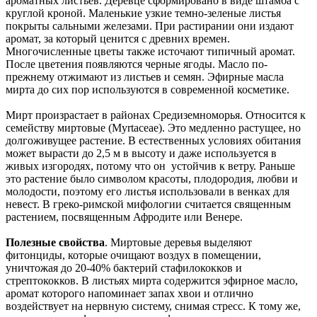
ароматных листьев. Деревце сформировано в виде штамба с
круглой кроной. Маленькие узкие темно-зеленые листья
покрыты сальными железами. При растирании они издают
аромат, за который ценится с древних времен.
Многочисленные цветы также источают типичный аромат.
После цветения появляются черные ягоды. Масло по-
прежнему отжимают из листьев и семян. Эфирные масла
мирта до сих пор используются в современной косметике.
Мирт произрастает в районах Средиземноморья. Относится к
семейству миртовые (Myrtaceae). Это медленно растущее, но
долгоживущее растение. В естественных условиях обитания
может вырасти до 2,5 м в высоту и даже используется в
живых изгородях, потому что он устойчив к ветру. Раньше
это растение было символом красоты, плодородия, любви и
молодости, поэтому его листья использовали в венках для
невест. В греко-римской мифологии считается священным
растением, посвященным Афродите или Венере.
Полезные свойства
. Миртовые деревья выделяют
фитонциды, которые очищают воздух в помещении,
уничтожая до 20-40% бактерий стафилококков и
стрептококков. В листьях мирта содержится эфирное масло,
аромат которого напоминает запах хвои и отлично
воздействует на нервную систему, снимая стресс. К тому же,