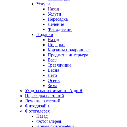
Услуги
Назад
Услуги
Пересадка
Лечение
Фитодизайн
Подарки
Назад
Подарки
Корзины подарочные
Предметы интерьера
Вазы
Травянчики
Весна
Лето
Осень
Зима
Уход за растениями от А до Я
Пересадка растений
Лечение растений
Фитодизайн
Фотогалерея
Назад
Фотогалерея
Новые фотографии