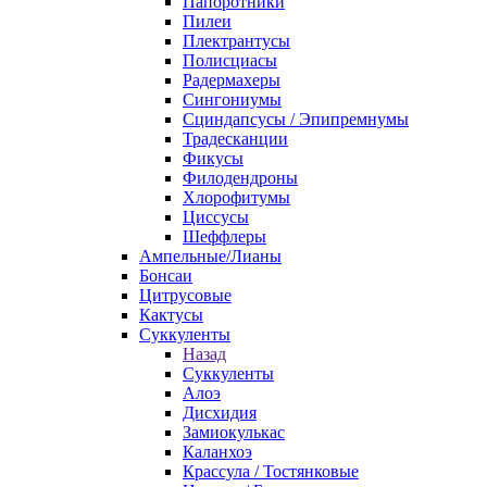
Папоротники
Пилеи
Плектрантусы
Полисциасы
Радермахеры
Сингониумы
Сциндапсусы / Эпипремнумы
Традесканции
Фикусы
Филодендроны
Хлорофитумы
Циссусы
Шеффлеры
Ампельные/Лианы
Бонсаи
Цитрусовые
Кактусы
Суккуленты
Назад
Суккуленты
Алоэ
Дисхидия
Замиокулькас
Каланхоэ
Крассула / Тостянковые