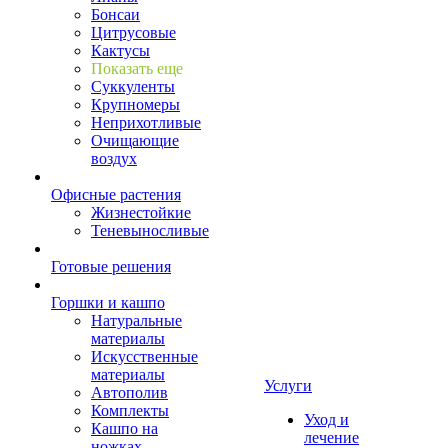
Бонсаи
Цитрусовые
Кактусы
Показать еще
Суккуленты
Крупномеры
Неприхотливые
Очищающие
воздух
Офисные растения
Жизнестойкие
Теневыносливые
Готовые решения
Горшки и кашпо
Натуральные
материалы
Искусственные
материалы
Услуги
Автополив
Комплекты
Уход и
Кашпо на
лечение
ножках