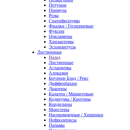
Петунии
Примула
Розы
Спатифиллумы
Фиалки / Геснериевые
Фуксии
Цикламены
Хризантемы
Эсхинантусы
Лиственные
Назад
Лиственные
Аглаонемы
Алоказии
Бегонии Блад / Рекс
Диффенбахии
Драцены
Калатеи / Марантовые
Кодиеумы / Кротоны
Кордилины
Монстеры
Насекомоядные / Хищники
Нефролеписы
Пальмы