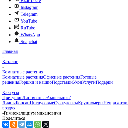
Вконтакте
Instagram
Telegram
YouTube
RuTube
WhatsApp
Snapchat
Главная
-
Каталог
-
Комнатные растения
Комнатные растения
Офисные растения
Готовые
решения
Горшки и кашпо
Подставки
Уход
Услуги
Подарки
-
Кактусы
Цветущие
Лиственные
Ампельные/
Лианы
Бонсаи
Цитрусовые
Суккуленты
Крупномеры
Неприхотли
воздух
-
Гимнокалициум михановичи
Поделиться