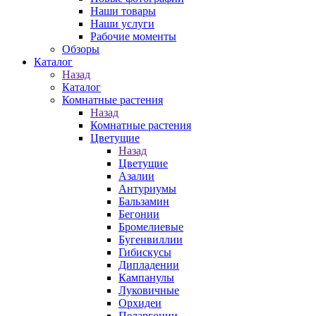
Наши товары
Наши услуги
Рабочие моменты
Обзоры
Каталог
Назад
Каталог
Комнатные растения
Назад
Комнатные растения
Цветущие
Назад
Цветущие
Азалии
Антуриумы
Бальзамин
Бегонии
Бромелиевые
Бугенвиллии
Гибискусы
Дипладении
Кампанулы
Луковичные
Орхидеи
Пеларгонии