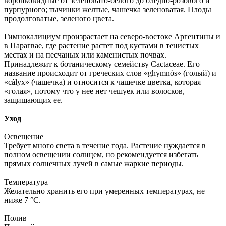
воронковидные от зеленовато-белого до бледно-розового и
пурпурного; тычинки желтые, чашечка зеленоватая. Плоды
продолговатые, зеленого цвета.
Гимнокалициум произрастает на северо-востоке Аргентины и
в Парагвае, где растение растет под кустами в тенистых
местах и ​​на песчаных или каменистых почвах.
Принадлежит к ботаническому семейству Cactaceae. Его
название происходит от греческих слов «ghymnòs» (голый) и
«càlyx» (чашечка) и относится к чашечке цветка, которая
«голая», потому что у нее нет чешуек или волосков,
защищающих ее.
Уход
Освещение
Требует много света в течение года. Растение нуждается в
полном освещении солнцем, но рекомендуется избегать
прямых солнечных лучей в самые жаркие периоды.
Температура
Желательно хранить его при умеренных температурах, не
ниже 7 °C.
Полив