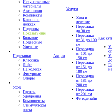
Искусственные
материалы
Услуги
Автополив
Комплекты
Уход и
Кашпо на
лечение
ножках
Пересадка
Поддоны
до 30 см
Показать еще
Пересадка
Большие
Как куп
от 31 до 100
Подвесные
см
Уличные
У
Пересадка
о
от 101 до
Подставки
Акции
У
150 см
Классика
д
Пересадка
Лофт
Г
от 151 до
На колесах
на
180 см
Фигурные
Пересадка
Опоры
от 181 до
200 см
Уход
Пересадка
Грунты
от 201 см
Удобрения
Фитодизайн
Компоненты
Стимуляторы
роста