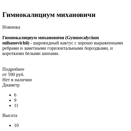
Гимнокалициум михановичи
Новинка
Гимнокалициум михановичи (Gymnocalycium
mihanovichii)
- шаровидный кактус с хорошо выраженными
ребрами и заметными горизонтальными бороздками, и
короткими белыми шипами.
Подробнее
от
590 руб.
Нет в наличии
Диаметр
6
9
11
Высота
10