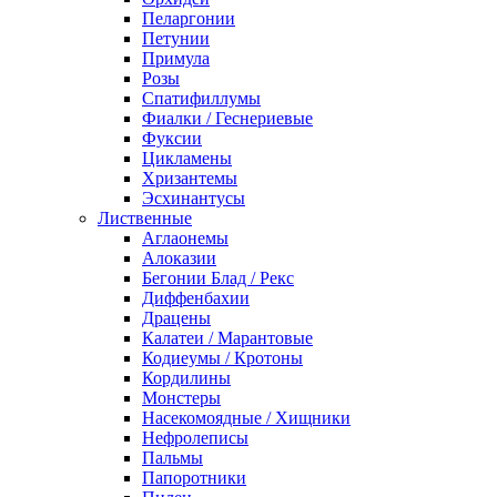
Пеларгонии
Петунии
Примула
Розы
Спатифиллумы
Фиалки / Геснериевые
Фуксии
Цикламены
Хризантемы
Эсхинантусы
Лиственные
Аглаонемы
Алоказии
Бегонии Блад / Рекс
Диффенбахии
Драцены
Калатеи / Марантовые
Кодиеумы / Кротоны
Кордилины
Монстеры
Насекомоядные / Хищники
Нефролеписы
Пальмы
Папоротники