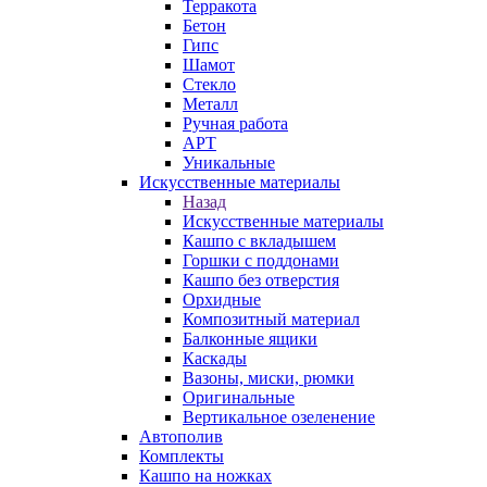
Терракота
Бетон
Гипс
Шамот
Стекло
Металл
Ручная работа
АРТ
Уникальные
Искусственные материалы
Назад
Искусственные материалы
Кашпо с вкладышем
Горшки с поддонами
Кашпо без отверстия
Орхидные
Композитный материал
Балконные ящики
Каскады
Вазоны, миски, рюмки
Оригинальные
Вертикальное озеленение
Автополив
Комплекты
Кашпо на ножках