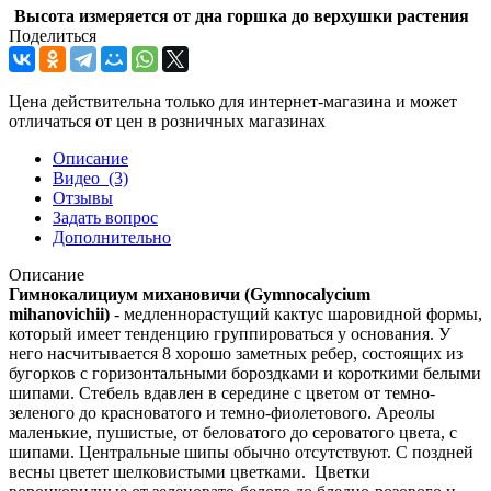
Высота измеряется от дна горшка до верхушки растения
Поделиться
Цена действительна только для интернет-магазина и может
отличаться от цен в розничных магазинах
Описание
Видео
(3)
Отзывы
Задать вопрос
Дополнительно
Описание
Гимнокалициум михановичи
(Gymnocalycium
mihanovichii)
- медленнорастущий кактус шаровидной формы,
который имеет тенденцию группироваться у основания. У
него насчитывается 8 хорошо заметных ребер, состоящих из
бугорков с горизонтальными бороздками и короткими белыми
шипами. Стебель вдавлен в середине с цветом от темно-
зеленого до красноватого и темно-фиолетового. Ареолы
маленькие, пушистые, от беловатого до сероватого цвета, с
шипами. Центральные шипы обычно отсутствуют. С поздней
весны цветет шелковистыми цветками. Цветки