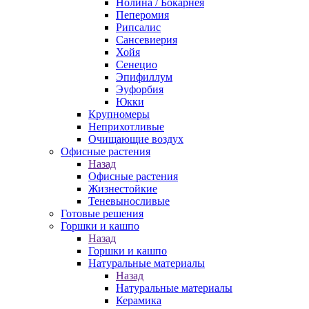
Нолина / Бокарнея
Пеперомия
Рипсалис
Сансевиерия
Хойя
Сенецио
Эпифиллум
Эуфорбия
Юкки
Крупномеры
Неприхотливые
Очищающие воздух
Офисные растения
Назад
Офисные растения
Жизнестойкие
Теневыносливые
Готовые решения
Горшки и кашпо
Назад
Горшки и кашпо
Натуральные материалы
Назад
Натуральные материалы
Керамика