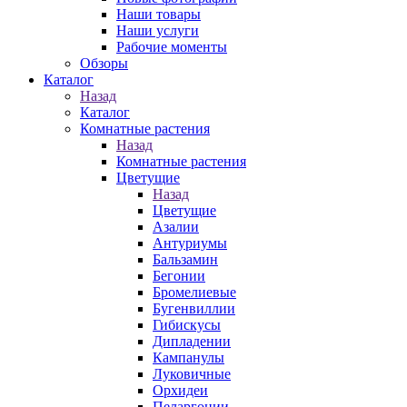
Наши товары
Наши услуги
Рабочие моменты
Обзоры
Каталог
Назад
Каталог
Комнатные растения
Назад
Комнатные растения
Цветущие
Назад
Цветущие
Азалии
Антуриумы
Бальзамин
Бегонии
Бромелиевые
Бугенвиллии
Гибискусы
Дипладении
Кампанулы
Луковичные
Орхидеи
Пеларгонии