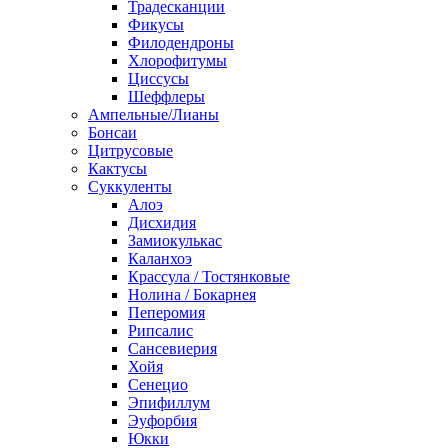
Традесканции
Фикусы
Филодендроны
Хлорофитумы
Циссусы
Шеффлеры
Ампельные/Лианы
Бонсаи
Цитрусовые
Кактусы
Суккуленты
Алоэ
Дисхидия
Замиокулькас
Каланхоэ
Крассула / Тостянковые
Нолина / Бокарнея
Пеперомия
Рипсалис
Сансевиерия
Хойя
Сенецио
Эпифиллум
Эуфорбия
Юкки