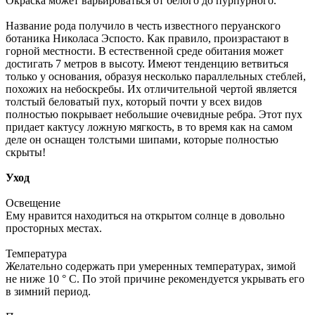
Окраска может варьироваться от белого до пурпурного.
Название рода получило в честь известного перуанского
ботаника Николаса Эспосто. Как правило, произрастают в
горной местности. В естественной среде обитания может
достигать 7 метров в высоту. Имеют тенденцию ветвиться
только у основания, образуя несколько параллельных стеблей,
похожих на небоскребы. Их отличительной чертой является
толстый беловатый пух, который почти у всех видов
полностью покрывает небольшие очевидные ребра. Этот пух
придает кактусу ложную мягкость, в то время как на самом
деле он оснащен толстыми шипами, которые полностью
скрыты!
Уход
Освещение
Ему нравится находиться на открытом солнце в довольно
просторных местах.
Температура
Желательно содержать при умеренных температурах, зимой
не ниже 10 ° C. По этой причине рекомендуется укрывать его
в зимний период.