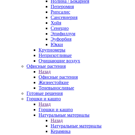
Нолина / Бокарнея
Пеперомия
Рипсалис
Сансевиерия
Хойя
Сенецио
Эпифиллум
Эуфорбия
Юкки
Крупномеры
Неприхотливые
Очищающие воздух
Офисные растения
Назад
Офисные растения
Жизнестойкие
Теневыносливые
Готовые решения
Горшки и кашпо
Назад
Горшки и кашпо
Натуральные материалы
Назад
Натуральные материалы
Керамика