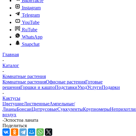
Вконтакте
Instagram
Telegram
YouTube
RuTube
WhatsApp
Snapchat
Главная
-
Каталог
-
Комнатные растения
Комнатные растения
Офисные растения
Готовые
решения
Горшки и кашпо
Подставки
Уход
Услуги
Подарки
-
Кактусы
Цветущие
Лиственные
Ампельные/
Лианы
Бонсаи
Цитрусовые
Суккуленты
Крупномеры
Неприхотли
воздух
-
Эспостоа ланата
Поделиться