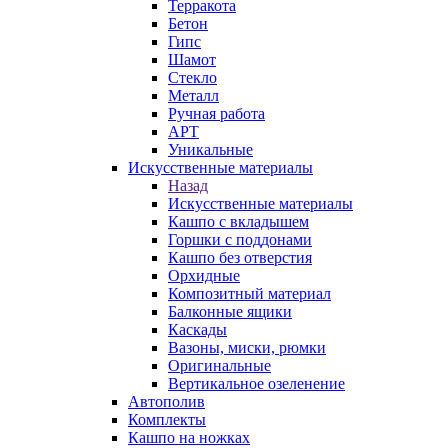
Терракота
Бетон
Гипс
Шамот
Стекло
Металл
Ручная работа
АРТ
Уникальные
Искусственные материалы
Назад
Искусственные материалы
Кашпо с вкладышем
Горшки с поддонами
Кашпо без отверстия
Орхидные
Композитный материал
Балконные ящики
Каскады
Вазоны, миски, рюмки
Оригинальные
Вертикальное озеленение
Автополив
Комплекты
Кашпо на ножках