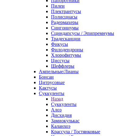
Папоротники
Пилеи
Плектрантусы
Полисциасы
Радермахеры
Сингониумы
Сциндапсусы / Эпипремнумы
Традесканции
Фикусы
Филодендроны
Хлорофитумы
Циссусы
Шеффлеры
Ампельные/Лианы
Бонсаи
Цитрусовые
Кактусы
Суккуленты
Назад
Суккуленты
Алоэ
Дисхидия
Замиокулькас
Каланхоэ
Крассула / Тостянковые