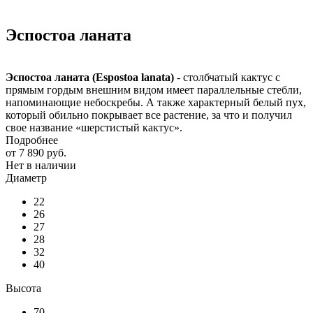
Эспостоа ланата
Эспостоа ланата
(Espostoa lanata)
- столбчатый кактус с
прямым гордым внешним видом имеет параллельные стебли,
напоминающие небоскребы. А также характерный белый пух,
который обильно покрывает все растение, за что и получил
свое название «шерстистый кактус».
Подробнее
от
7 890 руб.
Нет в наличии
Диаметр
22
26
27
28
32
40
Высота
70