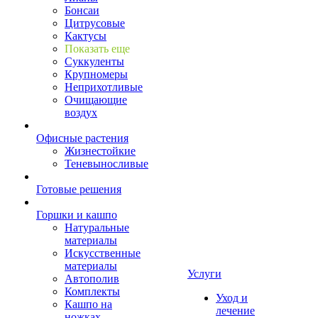
Бонсаи
Цитрусовые
Кактусы
Показать еще
Суккуленты
Крупномеры
Неприхотливые
Очищающие
воздух
Офисные растения
Жизнестойкие
Теневыносливые
Готовые решения
Горшки и кашпо
Натуральные
материалы
Искусственные
материалы
Услуги
Автополив
Комплекты
Уход и
Кашпо на
лечение
ножках