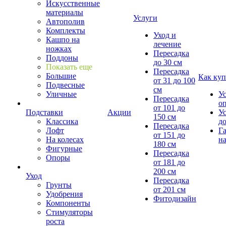
Искусственные
материалы
Услуги
Автополив
Комплекты
Уход и
Кашпо на
лечение
ножках
Пересадка
Поддоны
до 30 см
Показать еще
Пересадка
Большие
Как куп
от 31 до 100
Подвесные
см
Уличные
У
Пересадка
о
от 101 до
Подставки
Акции
У
150 см
Классика
д
Пересадка
Лофт
Г
от 151 до
На колесах
на
180 см
Фигурные
Пересадка
Опоры
от 181 до
200 см
Уход
Пересадка
Грунты
от 201 см
Удобрения
Фитодизайн
Компоненты
Стимуляторы
роста