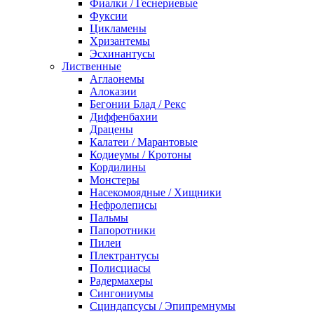
Фиалки / Геснериевые
Фуксии
Цикламены
Хризантемы
Эсхинантусы
Лиственные
Аглаонемы
Алоказии
Бегонии Блад / Рекс
Диффенбахии
Драцены
Калатеи / Марантовые
Кодиеумы / Кротоны
Кордилины
Монстеры
Насекомоядные / Хищники
Нефролеписы
Пальмы
Папоротники
Пилеи
Плектрантусы
Полисциасы
Радермахеры
Сингониумы
Сциндапсусы / Эпипремнумы