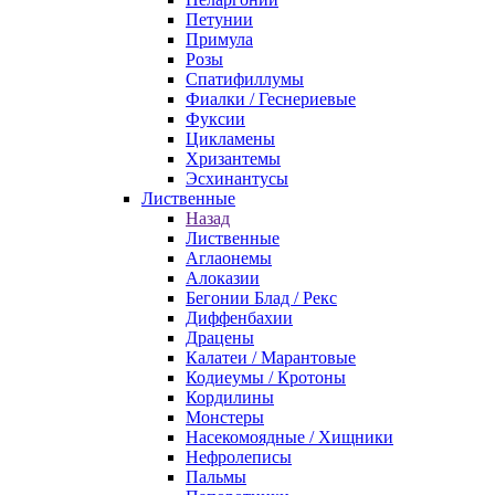
Петунии
Примула
Розы
Спатифиллумы
Фиалки / Геснериевые
Фуксии
Цикламены
Хризантемы
Эсхинантусы
Лиственные
Назад
Лиственные
Аглаонемы
Алоказии
Бегонии Блад / Рекс
Диффенбахии
Драцены
Калатеи / Марантовые
Кодиеумы / Кротоны
Кордилины
Монстеры
Насекомоядные / Хищники
Нефролеписы
Пальмы