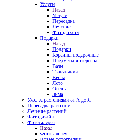
Услуги
Назад
Услуги
Пересадка
Лечение
Фитодизайн
Подарки
Назад
Подарки
Корзины подарочные
Предметы интерьера
Вазы
Травянчики
Весна
Лето
Осень
Зима
Уход за растениями от А до Я
Пересадка растений
Лечение растений
Фитодизайн
Фотогалерея
Назад
Фотогалерея
Новые фотографии