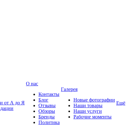
О нас
Галерея
Контакты
Блог
Новые фотографии
и от А до Я
Ещё
Отзывы
Наши товары
ндации
Обзоры
Наши услуги
Бренды
Рабочие моменты
Политика