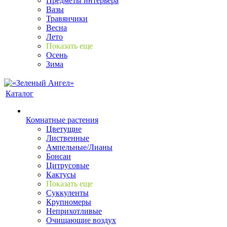
Предметы интерьера
Вазы
Травянчики
Весна
Лето
Показать еще
Осень
Зима
Каталог
Комнатные растения
Цветущие
Лиственные
Ампельные/Лианы
Бонсаи
Цитрусовые
Кактусы
Показать еще
Суккуленты
Крупномеры
Неприхотливые
Очищающие воздух