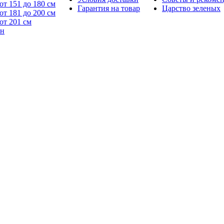
от 151 до 180 см
Гарантия на товар
Царство зеленых
от 181 до 200 см
от 201 см
йн