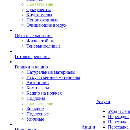
Показать еще
Суккуленты
Крупномеры
Неприхотливые
Очищающие воздух
Офисные растения
Жизнестойкие
Теневыносливые
Готовые решения
Горшки и кашпо
Натуральные материалы
Искусственные материалы
Автополив
Комплекты
Кашпо на ножках
Поддоны
Услуги
Показать еще
Большие
Уход и леч
Подвесные
Пересадка 
Уличные
Пересадка 
Акции
Пересадка 
Подставки