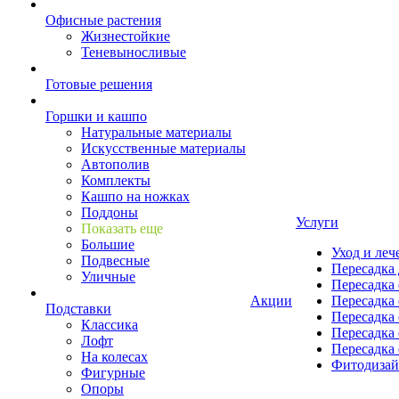
Офисные растения
Жизнестойкие
Теневыносливые
Готовые решения
Горшки и кашпо
Натуральные материалы
Искусственные материалы
Автополив
Комплекты
Кашпо на ножках
Поддоны
Услуги
Показать еще
Большие
Уход и леч
Подвесные
Пересадка 
Уличные
Пересадка 
Акции
Пересадка 
Подставки
Пересадка 
Классика
Пересадка 
Лофт
Пересадка 
На колесах
Фитодиза
Фигурные
Опоры