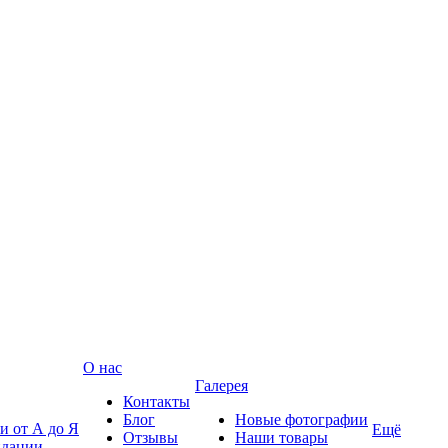
О нас
Галерея
Контакты
Блог
Новые фотографии
и от А до Я
Ещё
Отзывы
Наши товары
ндации