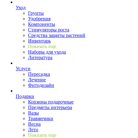
Уход
Грунты
Удобрения
Компоненты
Стимуляторы роста
Средства защиты растений
Инвентарь
Показать еще
Наборы для ухода
Литература
Услуги
Пересадка
Лечение
Фитодизайн
Подарки
Корзины подарочные
Предметы интерьера
Вазы
Травянчики
Весна
Лето
Показать еще