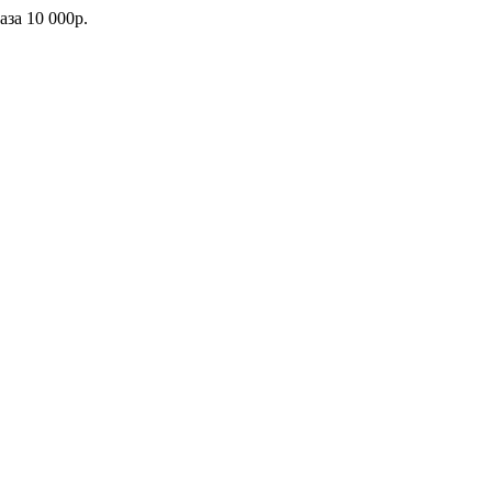
каза
10 000р.