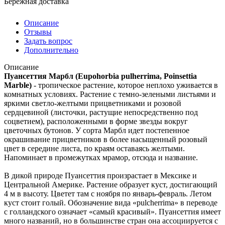
Бережная доставка
Описание
Отзывы
Задать вопрос
Дополнительно
Описание
Пуансеттия Марбл (Eupohorbia pulherrima, Poinsettia
Marble)
- тропическое растение, которое неплохо уживается в
комнатных условиях. Растение с темно-зелеными листьями и
яркими светло-желтыми прицветниками и розовой
сердцевиной (листочки, растущие непосредственно под
соцветием), расположенными в форме звезды вокруг
цветочных бутонов. У сорта Марбл идет постепенное
окрашивание прицветников в более насыщенный розовый
цвет в середине листа, по краям оставаясь желтыми.
Напоминает в промежутках мрамор, отсюда и название.
В дикой природе Пуансеттия произрастает в Мексике и
Центральной Америке. Растение образует куст, достигающий
4 м в высоту. Цветет там с ноября по январь-февраль. Летом
куст стоит голый. Обозначение вида «pulcherrima» в переводе
с голландского означает «самый красивый». Пуансеттия имеет
много названий, но в большинстве стран она ассоциируется с