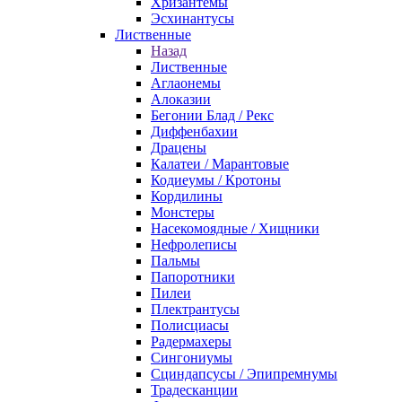
Хризантемы
Эсхинантусы
Лиственные
Назад
Лиственные
Аглаонемы
Алоказии
Бегонии Блад / Рекс
Диффенбахии
Драцены
Калатеи / Марантовые
Кодиеумы / Кротоны
Кордилины
Монстеры
Насекомоядные / Хищники
Нефролеписы
Пальмы
Папоротники
Пилеи
Плектрантусы
Полисциасы
Радермахеры
Сингониумы
Сциндапсусы / Эпипремнумы
Традесканции