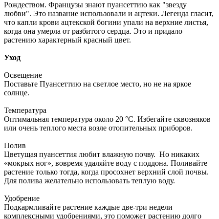
Рождеством. Французы знают пуансеттию как "звезду
любви". Это название использовали и ацтеки. Легенда гласит,
что капли крови ацтекской богини упали на верхние листья,
когда она умерла от разбитого сердца. Это и придало
растению характерный красный цвет.
Уход
Освещение
Поставьте Пуансеттию на светлое место, но не на яркое
солнце.
Температура
Оптимальная температура около 20 °C. Избегайте сквозняков
или очень теплого места возле отопительных приборов.
Полив
Цветущая пуансеттия любит влажную почву. Но никаких
«мокрых ног», вовремя удаляйте воду с поддона. Поливайте
растение только тогда, когда просохнет верхний слой почвы.
Для полива желательно использовать теплую воду.
Удобрение
Подкармливайте растение каждые две-три недели
комплексными удобрениями, это поможет растению долго