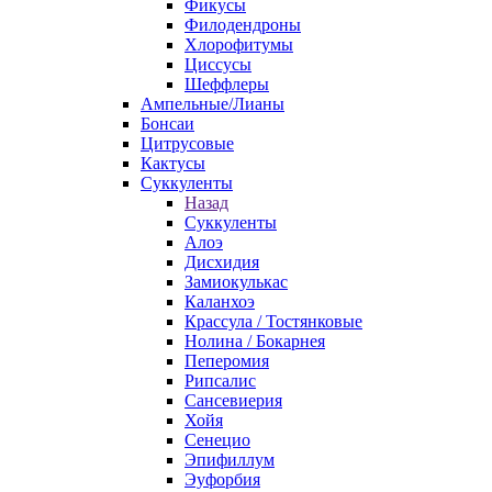
Фикусы
Филодендроны
Хлорофитумы
Циссусы
Шеффлеры
Ампельные/Лианы
Бонсаи
Цитрусовые
Кактусы
Суккуленты
Назад
Суккуленты
Алоэ
Дисхидия
Замиокулькас
Каланхоэ
Крассула / Тостянковые
Нолина / Бокарнея
Пеперомия
Рипсалис
Сансевиерия
Хойя
Сенецио
Эпифиллум
Эуфорбия