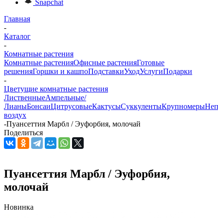
Snapchat
Главная
-
Каталог
-
Комнатные растения
Комнатные растения
Офисные растения
Готовые
решения
Горшки и кашпо
Подставки
Уход
Услуги
Подарки
-
Цветущие комнатные растения
Лиственные
Ампельные/
Лианы
Бонсаи
Цитрусовые
Кактусы
Суккуленты
Крупномеры
Неп
воздух
-
Пуансеттия Марбл / Эуфорбия, молочай
Поделиться
Пуансеттия Марбл / Эуфорбия,
молочай
Новинка