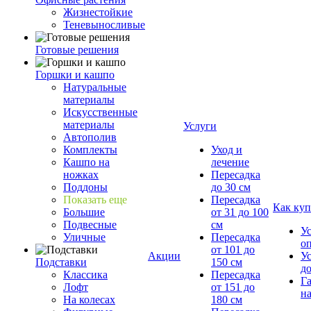
Жизнестойкие
Теневыносливые
Готовые решения
Горшки и кашпо
Натуральные
материалы
Искусственные
материалы
Услуги
Автополив
Комплекты
Уход и
Кашпо на
лечение
ножках
Пересадка
Поддоны
до 30 см
Показать еще
Пересадка
Как куп
Большие
от 31 до 100
Подвесные
см
У
Уличные
Пересадка
о
от 101 до
Акции
У
Подставки
150 см
д
Классика
Пересадка
Г
Лофт
от 151 до
на
На колесах
180 см