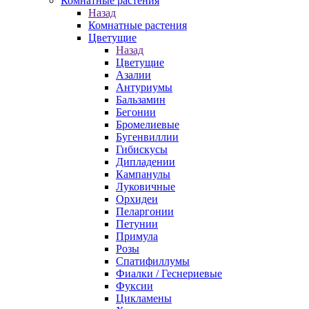
Комнатные растения
Назад
Комнатные растения
Цветущие
Назад
Цветущие
Азалии
Антуриумы
Бальзамин
Бегонии
Бромелиевые
Бугенвиллии
Гибискусы
Дипладении
Кампанулы
Луковичные
Орхидеи
Пеларгонии
Петунии
Примула
Розы
Спатифиллумы
Фиалки / Геснериевые
Фуксии
Цикламены