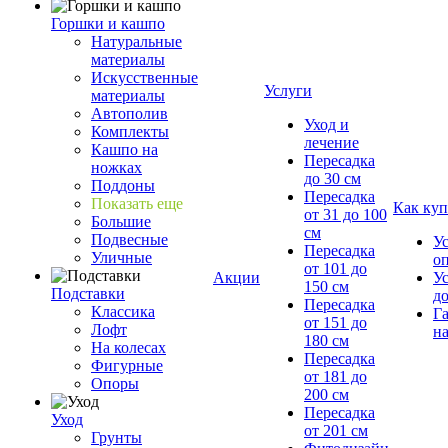
Горшки и кашпо
Натуральные
материалы
Искусственные
Услуги
материалы
Автополив
Уход и
Комплекты
лечение
Кашпо на
Пересадка
ножках
до 30 см
Поддоны
Пересадка
Показать еще
Как куп
от 31 до 100
Большие
см
Подвесные
У
Пересадка
Уличные
о
от 101 до
Акции
У
150 см
Подставки
д
Пересадка
Классика
Г
от 151 до
Лофт
на
180 см
На колесах
Пересадка
Фигурные
от 181 до
Опоры
200 см
Пересадка
Уход
от 201 см
Грунты