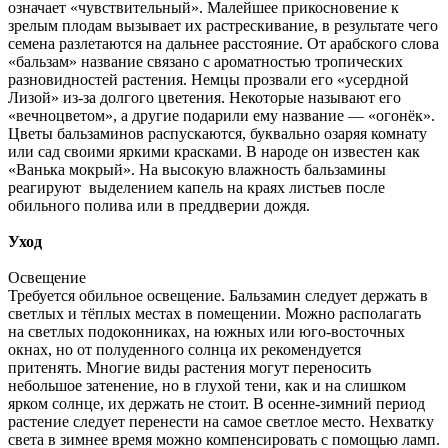
означает «чувствительный». Малейшее прикосновение к
зрелым плодам вызывает их растрескивание, в результате чего
семена разлетаются на дальнее расстояние. От арабского слова
«бальзам» название связано с ароматностью тропических
разновидностей растения. Немцы прозвали его «усердной
Лизой» из-за долгого цветения. Некоторые называют его
«вечноцветом», а другие подарили ему название — «огонёк».
Цветы бальзаминов распускаются, буквально озаряя комнату
или сад своими яркими красками. В народе он известен как
«Ванька мокрый». На высокую влажность бальзамины
реагируют выделением капель на краях листьев после
обильного полива или в преддверии дождя.
Уход
Освещение
Требуется обильное освещение. Бальзамин следует держать в
светлых и тёплых местах в помещении. Можно располагать
на светлых подоконниках, на южных или юго-восточных
окнах, но от полуденного солнца их рекомендуется
притенять. Многие виды растения могут переносить
небольшое затенение, но в глухой тени, как и на слишком
ярком солнце, их держать не стоит. В осенне-зимний период
растение следует перенести на самое светлое место. Нехватку
света в зимнее время можно компенсировать с помощью ламп.