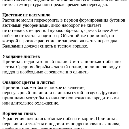
низкая температура или преждевременная пересадка.
Цветение не наступило
Растение могли перекормить в период формирования бутонов
азотными удобрениями, либо наоборот не хватает
питательных веществ. Глубоко обрезали, срезав более 20%
побегов от куста за один раз, Обычной же причиной, по
которой взрослое растение не зацвело, является пересадка.
Бальзамин должен сидеть в тесном горшке.
Увядание листьев
Причина - недостаточный полив. Листья поникают обычно
летом. Средство борьбы - частый полив, но лишнюю воду с
поддона необходимо своевременно сливать.
Опадают цветы и листья
Причиной может быть плохое освещение,
нерегулярный полив или слишком сухой воздух. Другими
причинами могут быть сильное повреждение вредителями
или длительное охлаждение.
Корневая гниль
У растения появились тёмные побеги и корни. Причины -
перелив или тяжёлая и недостаточно дренированная почва,
особенно при невысоких температурах и