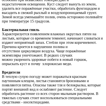
недостаточном освещении. Куст следует вынуть из земли,
удалить все поражённые участки, обработать фунгицидом и
высадить в свежий рыхлый и воздухопроницаемый грунт.
Зимой всегда уменьшайте полив, очень осторожно поливайте
при температуре 15 градусов.
Бактериальная
гниль
Характеризуется появлением влажных округлых пятен на
листьях, которые со временем темнеют, начинают сливаться и
издают неприятный запах. Стебли при этом коричневеют.
Причина кроется в нарушении полива и
отсутствии циркуляции воздуха. Чаще поражённые
экземпляры уничтожают. В редких случаях
можно укоренить здоровые побеги в новый горшок,
опрыскать куст и почву хлорокисью меди.
Вредители
В теплую сухую погоду может поражаться красным
паутинным клещом, листья становятся бронзовыми и
появляются пятна. Опасны также тля и белокрылка, которые
портят внешний вид и ослабляют растение. Следует
обработать растение со всех сторон мыльным раствором. В
тяжелых случаях стоит воспользоваться специальными
средствами - инсектицидами.