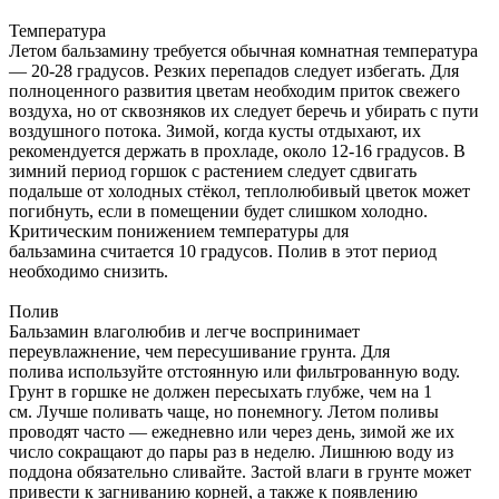
Температура
Летом бальзамину требуется обычная комнатная температура
— 20-28 градусов. Резких перепадов следует избегать. Для
полноценного развития цветам необходим приток свежего
воздуха, но от сквозняков их следует беречь и убирать с пути
воздушного потока. Зимой, когда кусты отдыхают, их
рекомендуется держать в прохладе, около 12-16 градусов. В
зимний период горшок с растением следует сдвигать
подальше от холодных стёкол, теплолюбивый цветок может
погибнуть, если в помещении будет слишком холодно.
Критическим понижением температуры для
бальзамина считается 10 градусов. Полив в этот период
необходимо снизить.
Полив
Бальзамин влаголюбив и легче воспринимает
переувлажнение, чем пересушивание грунта. Для
полива используйте отстоянную или фильтрованную воду.
Грунт в горшке не должен пересыхать глубже, чем на 1
см. Лучше поливать чаще, но понемногу. Летом поливы
проводят часто — ежедневно или через день, зимой же их
число сокращают до пары раз в неделю. Лишнюю воду из
поддона обязательно сливайте. Застой влаги в грунте может
привести к загниванию корней, а также к появлению