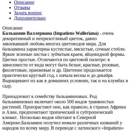
Описание
Отзывы
Задать вопрос
Дополнительно
Описание
Бальзамин Валлериана (Impatiens Walleriana)
-
очень
декоративный и неприхотливый цветок, давно
завоевавший любовь многих цветоводов мира. Для
бальзамина характерны кустистые, мясистые, сочные стебли.
Яркие зеленые листья с зубчатым краем, яйцевидной формы.
Цветки простые. Отличаются по цветовой палитре: в
зависимости от вида могут быть белые, красные, розовые,
фиолетовые, оранжевые и др. Цветение продолжается
практически круглый год, с начала весны и до декабря.
Выращивают их как в домашних условиях, так и на клумбах в
саду.
Принадлежит к семейству бальзаминовых. Род
бальзаминовых включает около 500 видов травянистых
растений. Произрастают они, как правило, в странах Африки
и Азии, предпочитают тропический и субтропический
климат. Несколько видов обитают в Северной
Америке.Бальзамин получил немало различных названий у
народов по всему миру. В переводе с латинского «Impatiens»