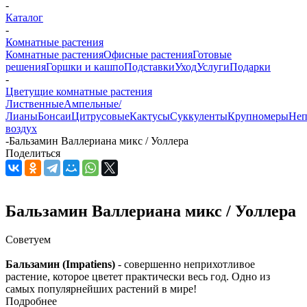
-
Каталог
-
Комнатные растения
Комнатные растения
Офисные растения
Готовые
решения
Горшки и кашпо
Подставки
Уход
Услуги
Подарки
-
Цветущие комнатные растения
Лиственные
Ампельные/
Лианы
Бонсаи
Цитрусовые
Кактусы
Суккуленты
Крупномеры
Неп
воздух
-
Бальзамин Валлериана микс / Уоллера
Поделиться
Бальзамин Валлериана микс / Уоллера
Советуем
Бальзамин
(Impatiens)
- совершенно неприхотливое
растение, которое цветет практически весь год. Одно из
самых популярнейших растений в мире!
Подробнее