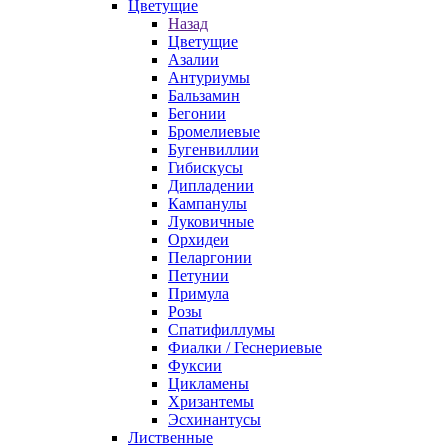
Цветущие
Назад
Цветущие
Азалии
Антуриумы
Бальзамин
Бегонии
Бромелиевые
Бугенвиллии
Гибискусы
Дипладении
Кампанулы
Луковичные
Орхидеи
Пеларгонии
Петунии
Примула
Розы
Спатифиллумы
Фиалки / Геснериевые
Фуксии
Цикламены
Хризантемы
Эсхинантусы
Лиственные