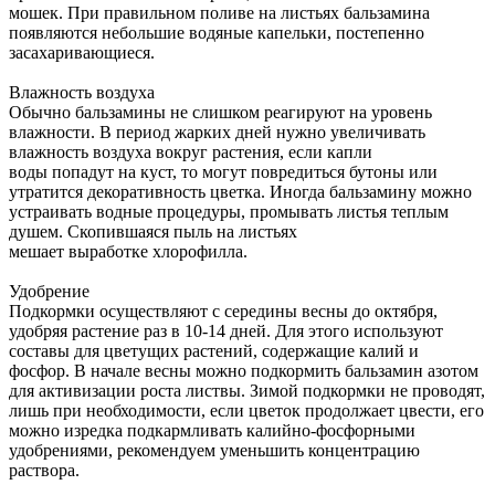
мошек. При правильном поливе на листьях бальзамина
появляются небольшие водяные капельки, постепенно
засахаривающиеся.
Влажность воздуха
Обычно бальзамины не слишком реагируют на уровень
влажности. В период жарких дней нужно увеличивать
влажность воздуха вокруг растения, если капли
воды попадут на куст, то могут повредиться бутоны или
утратится декоративность цветка. Иногда бальзамину можно
устраивать водные процедуры, промывать листья теплым
душем. Скопившаяся пыль на листьях
мешает выработке хлорофилла.
Удобрение
Подкормки осуществляют с середины весны до октября,
удобряя растение раз в 10-14 дней. Для этого используют
составы для цветущих растений, содержащие калий и
фосфор. В начале весны можно подкормить бальзамин азотом
для активизации роста листвы. Зимой подкормки не проводят,
лишь при необходимости, если цветок продолжает цвести, его
можно изредка подкармливать калийно-фосфорными
удобрениями, рекомендуем уменьшить концентрацию
раствора.