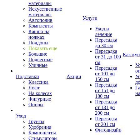
материалы
Искусственные
материалы
Услуги
Автополив
Комплекты
Уход и
Кашпо на
лечение
ножках
Пересадка
Поддоны
до 30 см
Показать еще
Пересадка
Большие
Как куп
от 31 до 100
Подвесные
см
Уличные
У
Пересадка
о
от 101 до
Подставки
Акции
У
150 см
Классика
д
Пересадка
Лофт
Г
от 151 до
На колесах
на
180 см
Фигурные
Пересадка
Опоры
от 181 до
200 см
Уход
Пересадка
Грунты
от 201 см
Удобрения
Фитодизайн
Компоненты
Стимуляторы