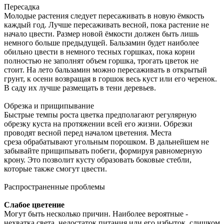
Пересадка
Молодые растения следует пересаживать в новую ёмкость
каждый год. Лучше пересаживать весной, пока растение не
начало цвести. Размер новой ёмкости должен быть лишь
немного больше предыдущей. Бальзамин будет наиболее
обильно цвести в немного тесных горшках, пока корни
полностью не заполнят объем горшка, трогать цветок не
стоит. На лето бальзамин можно пересаживать в открытый
грунт, к осени возвращая в горшок весь куст или его черенок.
В саду их лучше размещать в тени деревьев.
Обрезка и прищипывание
Быстрые темпы роста цветка предполагают регулярную
обрезку куста на протяжении всей его жизни. Обрезки
проводят весной перед началом цветения. Места
среза обрабатывают угольным порошком. В дальнейшем не
забывайте прищипывать побеги, формируя равномерную
крону. Это позволит кусту образовать боковые стебли,
которые также смогут цвести.
Распространенные проблемы
Слабое цветение
Могут быть несколько причин. Наиболее вероятные -
нехватка света, недостаток питания или его избыток, слишком