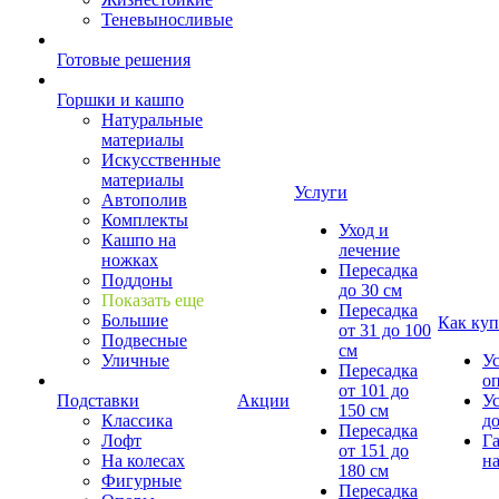
Теневыносливые
Готовые решения
Горшки и кашпо
Натуральные
материалы
Искусственные
материалы
Услуги
Автополив
Комплекты
Уход и
Кашпо на
лечение
ножках
Пересадка
Поддоны
до 30 см
Показать еще
Пересадка
Большие
Как куп
от 31 до 100
Подвесные
см
Уличные
У
Пересадка
о
от 101 до
Подставки
Акции
У
150 см
Классика
д
Пересадка
Лофт
Г
от 151 до
На колесах
на
180 см
Фигурные
Пересадка