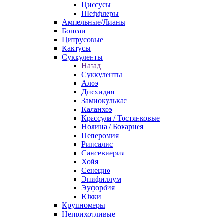
Циссусы
Шеффлеры
Ампельные/Лианы
Бонсаи
Цитрусовые
Кактусы
Суккуленты
Назад
Суккуленты
Алоэ
Дисхидия
Замиокулькас
Каланхоэ
Крассула / Тостянковые
Нолина / Бокарнея
Пеперомия
Рипсалис
Сансевиерия
Хойя
Сенецио
Эпифиллум
Эуфорбия
Юкки
Крупномеры
Неприхотливые