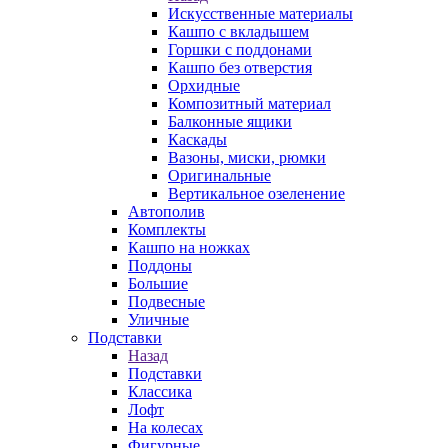
Искусственные материалы
Кашпо с вкладышем
Горшки с поддонами
Кашпо без отверстия
Орхидные
Композитный материал
Балконные ящики
Каскады
Вазоны, миски, рюмки
Оригинальные
Вертикальное озеленение
Автополив
Комплекты
Кашпо на ножках
Поддоны
Большие
Подвесные
Уличные
Подставки
Назад
Подставки
Классика
Лофт
На колесах
Фигурные