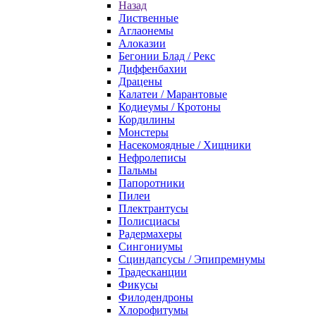
Назад
Лиственные
Аглаонемы
Алоказии
Бегонии Блад / Рекс
Диффенбахии
Драцены
Калатеи / Марантовые
Кодиеумы / Кротоны
Кордилины
Монстеры
Насекомоядные / Хищники
Нефролеписы
Пальмы
Папоротники
Пилеи
Плектрантусы
Полисциасы
Радермахеры
Сингониумы
Сциндапсусы / Эпипремнумы
Традесканции
Фикусы
Филодендроны
Хлорофитумы