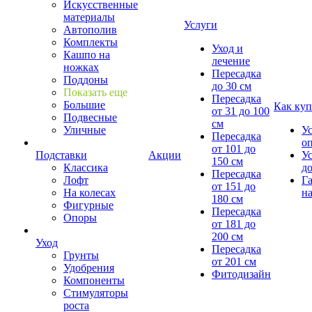
Искусственные
материалы
Услуги
Автополив
Комплекты
Уход и
Кашпо на
лечение
ножках
Пересадка
Поддоны
до 30 см
Показать еще
Пересадка
Большие
Как куп
от 31 до 100
Подвесные
см
Уличные
У
Пересадка
о
от 101 до
Подставки
Акции
У
150 см
Классика
д
Пересадка
Лофт
Г
от 151 до
На колесах
на
180 см
Фигурные
Пересадка
Опоры
от 181 до
200 см
Уход
Пересадка
Грунты
от 201 см
Удобрения
Фитодизайн
Компоненты
Стимуляторы
роста