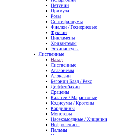
Петунии
Примула
Розы
Спатифиллумы
Фиалки / Геснериевые
Фуксии
Цикламены
Хризантемы
Эсхинантусы
Лиственные
Назад
Лиственные
Аглаонемы
Алоказии
Бегонии Блад / Рекс
Диффенбахии
Драцены
Калатеи / Марантовые
Кодиеумы / Кротоны
Кордилины
Монстеры
Насекомоядные / Хищники
Нефролеписы
Пальмы