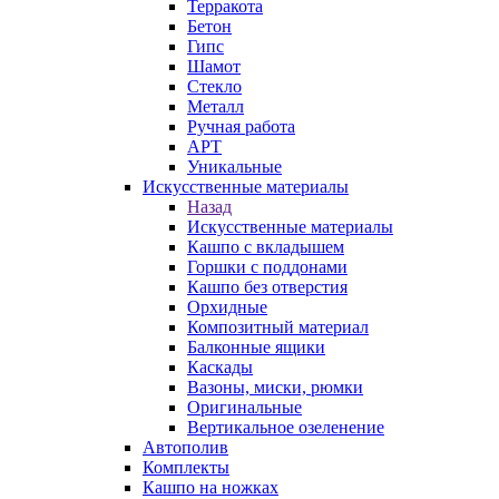
Терракота
Бетон
Гипс
Шамот
Стекло
Металл
Ручная работа
АРТ
Уникальные
Искусственные материалы
Назад
Искусственные материалы
Кашпо с вкладышем
Горшки с поддонами
Кашпо без отверстия
Орхидные
Композитный материал
Балконные ящики
Каскады
Вазоны, миски, рюмки
Оригинальные
Вертикальное озеленение
Автополив
Комплекты
Кашпо на ножках