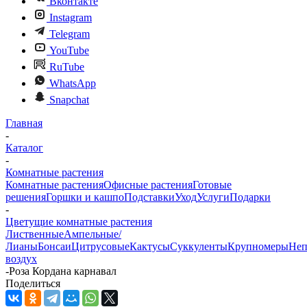
Вконтакте
Instagram
Telegram
YouTube
RuTube
WhatsApp
Snapchat
Главная
-
Каталог
-
Комнатные растения
Комнатные растения
Офисные растения
Готовые
решения
Горшки и кашпо
Подставки
Уход
Услуги
Подарки
-
Цветущие комнатные растения
Лиственные
Ампельные/
Лианы
Бонсаи
Цитрусовые
Кактусы
Суккуленты
Крупномеры
Неп
воздух
-
Роза Кордана карнавал
Поделиться