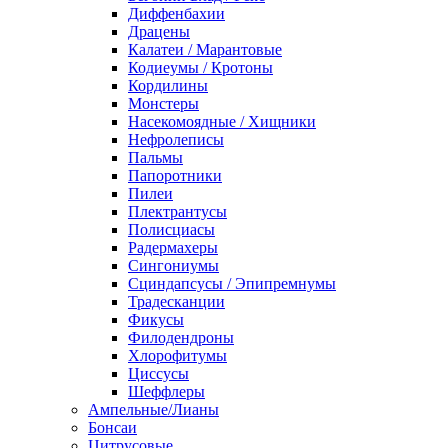
Диффенбахии
Драцены
Калатеи / Марантовые
Кодиеумы / Кротоны
Кордилины
Монстеры
Насекомоядные / Хищники
Нефролеписы
Пальмы
Папоротники
Пилеи
Плектрантусы
Полисциасы
Радермахеры
Сингониумы
Сциндапсусы / Эпипремнумы
Традесканции
Фикусы
Филодендроны
Хлорофитумы
Циссусы
Шеффлеры
Ампельные/Лианы
Бонсаи
Цитрусовые