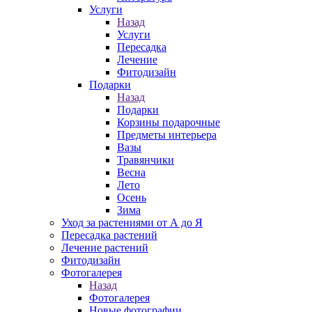
Услуги
Назад
Услуги
Пересадка
Лечение
Фитодизайн
Подарки
Назад
Подарки
Корзины подарочные
Предметы интерьера
Вазы
Травянчики
Весна
Лето
Осень
Зима
Уход за растениями от А до Я
Пересадка растений
Лечение растений
Фитодизайн
Фотогалерея
Назад
Фотогалерея
Новые фотографии