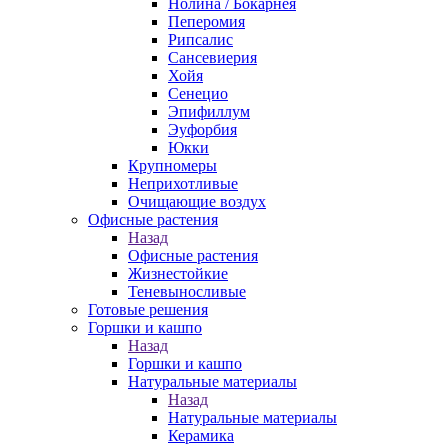
Нолина / Бокарнея
Пеперомия
Рипсалис
Сансевиерия
Хойя
Сенецио
Эпифиллум
Эуфорбия
Юкки
Крупномеры
Неприхотливые
Очищающие воздух
Офисные растения
Назад
Офисные растения
Жизнестойкие
Теневыносливые
Готовые решения
Горшки и кашпо
Назад
Горшки и кашпо
Натуральные материалы
Назад
Натуральные материалы
Керамика