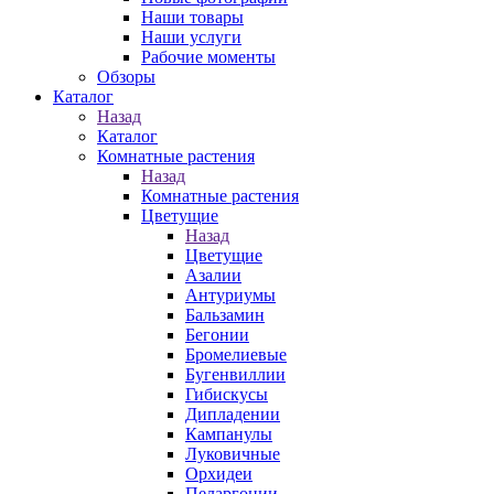
Наши товары
Наши услуги
Рабочие моменты
Обзоры
Каталог
Назад
Каталог
Комнатные растения
Назад
Комнатные растения
Цветущие
Назад
Цветущие
Азалии
Антуриумы
Бальзамин
Бегонии
Бромелиевые
Бугенвиллии
Гибискусы
Дипладении
Кампанулы
Луковичные
Орхидеи
Пеларгонии