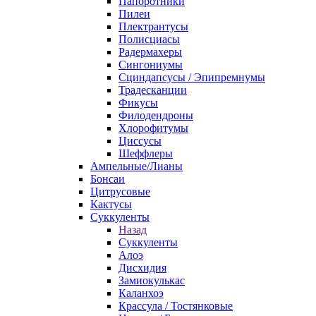
Папоротники
Пилеи
Плектрантусы
Полисциасы
Радермахеры
Сингониумы
Сциндапсусы / Эпипремнумы
Традесканции
Фикусы
Филодендроны
Хлорофитумы
Циссусы
Шеффлеры
Ампельные/Лианы
Бонсаи
Цитрусовые
Кактусы
Суккуленты
Назад
Суккуленты
Алоэ
Дисхидия
Замиокулькас
Каланхоэ
Крассула / Тостянковые