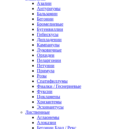
Азалии
Антуриумы
Бальзамин
Бегонии
Бромелиевые
Бугенвиллии
Гибискусы
Дипладении
Кампанулы
Луковичные
Орхидеи
Пеларгонии
Петунии
Примула
Розы
Спатифиллумы
Фиалки / Геснериевые
Фуксии
Цикламены
Хризантемы
Эсхинантусы
Лиственные
Аглаонемы
Алоказии
Бегонии Блад / Рекс