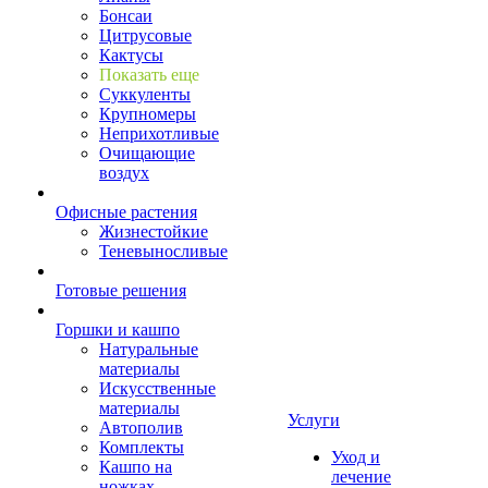
Бонсаи
Цитрусовые
Кактусы
Показать еще
Суккуленты
Крупномеры
Неприхотливые
Очищающие
воздух
Офисные растения
Жизнестойкие
Теневыносливые
Готовые решения
Горшки и кашпо
Натуральные
материалы
Искусственные
материалы
Услуги
Автополив
Комплекты
Уход и
Кашпо на
лечение
ножках