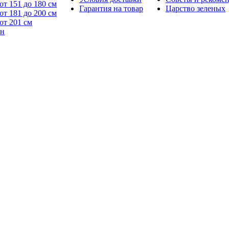
от 151 до 180 см
Гарантия на товар
Царство зеленых
от 181 до 200 см
от 201 см
йн