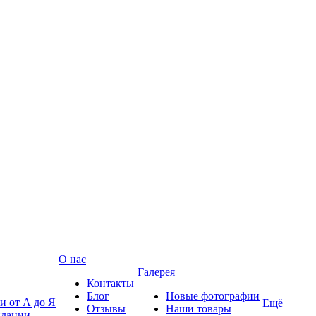
О нас
Галерея
Контакты
Блог
Новые фотографии
и от А до Я
Ещё
Отзывы
Наши товары
ндации