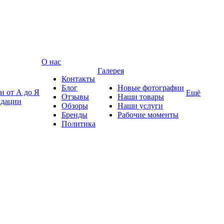
О нас
Галерея
Контакты
Блог
Новые фотографии
и от А до Я
Ещё
Отзывы
Наши товары
ндации
Обзоры
Наши услуги
Бренды
Рабочие моменты
Политика