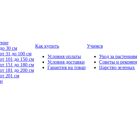
ение
Как купить
Учимся
до 30 см
от 31 до 100 см
Условия оплаты
Уход за растениям
от 101 до 150 см
Условия доставки
Советы и рекоме
от 151 до 180 см
Гарантия на товар
Царство зеленых
от 181 до 200 см
от 201 см
йн