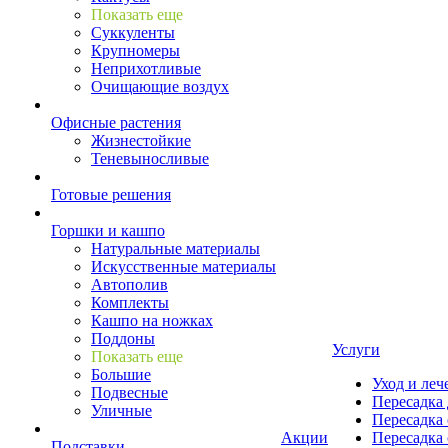
Показать еще
Суккуленты
Крупномеры
Неприхотливые
Очищающие воздух
Офисные растения
Жизнестойкие
Теневыносливые
Готовые решения
Горшки и кашпо
Натуральные материалы
Искусственные материалы
Автополив
Комплекты
Кашпо на ножках
Поддоны
Услуги
Показать еще
Большие
Уход и леч
Подвесные
Пересадка 
Уличные
Пересадка 
Акции
Пересадка 
Подставки