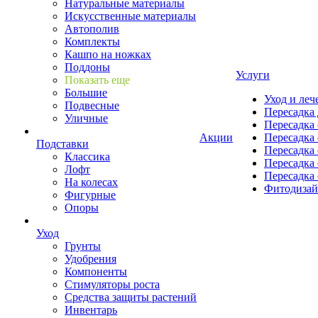
Натуральные материалы
Искусственные материалы
Автополив
Комплекты
Кашпо на ножках
Поддоны
Услуги
Показать еще
Большие
Уход и леч
Подвесные
Пересадка 
Уличные
Пересадка 
Акции
Пересадка 
Подставки
Пересадка 
Классика
Пересадка 
Лофт
Пересадка 
На колесах
Фитодиза
Фигурные
Опоры
Уход
Грунты
Удобрения
Компоненты
Стимуляторы роста
Средства защиты растений
Инвентарь