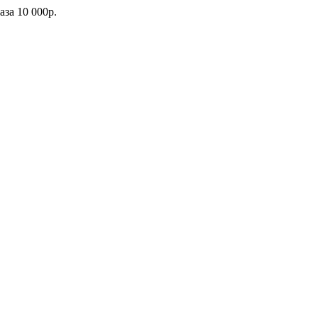
каза
10 000р.