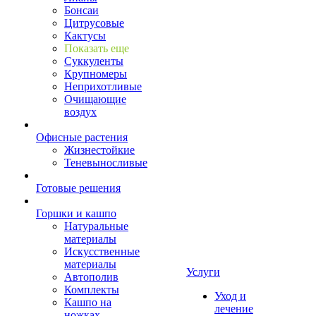
Бонсаи
Цитрусовые
Кактусы
Показать еще
Суккуленты
Крупномеры
Неприхотливые
Очищающие
воздух
Офисные растения
Жизнестойкие
Теневыносливые
Готовые решения
Горшки и кашпо
Натуральные
материалы
Искусственные
материалы
Услуги
Автополив
Комплекты
Уход и
Кашпо на
лечение
ножках