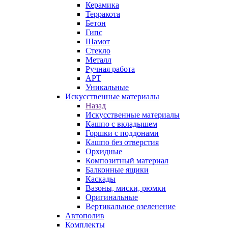
Керамика
Терракота
Бетон
Гипс
Шамот
Стекло
Металл
Ручная работа
АРТ
Уникальные
Искусственные материалы
Назад
Искусственные материалы
Кашпо с вкладышем
Горшки с поддонами
Кашпо без отверстия
Орхидные
Композитный материал
Балконные ящики
Каскады
Вазоны, миски, рюмки
Оригинальные
Вертикальное озеленение
Автополив
Комплекты