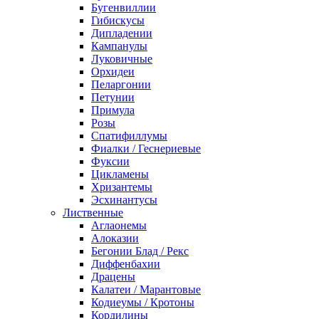
Бугенвиллии
Гибискусы
Дипладении
Кампанулы
Луковичные
Орхидеи
Пеларгонии
Петунии
Примула
Розы
Спатифиллумы
Фиалки / Геснериевые
Фуксии
Цикламены
Хризантемы
Эсхинантусы
Лиственные
Аглаонемы
Алоказии
Бегонии Блад / Рекс
Диффенбахии
Драцены
Калатеи / Марантовые
Кодиеумы / Кротоны
Кордилины