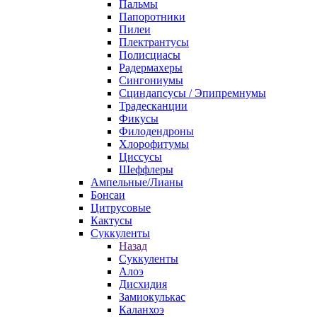
Пальмы
Папоротники
Пилеи
Плектрантусы
Полисциасы
Радермахеры
Сингониумы
Сциндапсусы / Эпипремнумы
Традесканции
Фикусы
Филодендроны
Хлорофитумы
Циссусы
Шеффлеры
Ампельные/Лианы
Бонсаи
Цитрусовые
Кактусы
Суккуленты
Назад
Суккуленты
Алоэ
Дисхидия
Замиокулькас
Каланхоэ