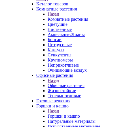
Каталог товаров
Комнатные растения
Назад
Комнатные растения
Цветущие
Лиственные
Ампельные/Лианы
Бонсаи
Цитрусовые
Кактусы
Суккуленты
Крупномеры
Неприхотливые
Очищающие воздух
Офисные растения
Назад
Офисные растения
Жизнестойкие
Теневыносливые
Готовые решения
Горшки и кашпо
Назад
Горшки и кашпо
Натуральные материалы
Искусственные материалы