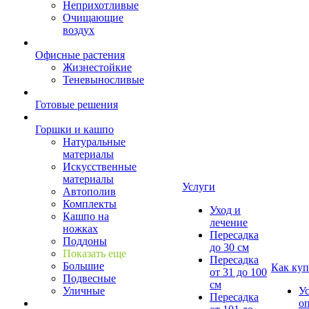
Неприхотливые
Очищающие
воздух
Офисные растения
Жизнестойкие
Теневыносливые
Готовые решения
Горшки и кашпо
Натуральные
материалы
Искусственные
материалы
Услуги
Автополив
Комплекты
Уход и
Кашпо на
лечение
ножках
Пересадка
Поддоны
до 30 см
Показать еще
Пересадка
Большие
Как куп
от 31 до 100
Подвесные
см
Уличные
У
Пересадка
о