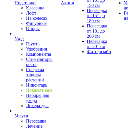
от 101 до
Подставки
Акции
У
150 см
Классика
д
Пересадка
Лофт
Г
от 151 до
На колесах
на
180 см
Фигурные
Пересадка
Опоры
от 181 до
200 см
Уход
Пересадка
Грунты
от 201 см
Удобрения
Фитодизайн
Компоненты
Стимуляторы
роста
Средства
защиты
растений
Инвентарь
Показать еще
Наборы для
ухода
Литература
Услуги
Пересадка
Лечение