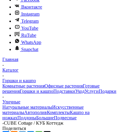
Вконтакте
Instagram
Telegram
YouTube
RuTube
WhatsApp
Snapchat
Главная
-
Каталог
-
Горшки и кашпо
Комнатные растения
Офисные растения
Готовые
решения
Горшки и кашпо
Подставки
Уход
Услуги
Подарки
-
Уличные
Натуральные материалы
Искусственные
материалы
Автополив
Комплекты
Кашпо на
ножках
Поддоны
Большие
Подвесные
-
CUBE Cottage / КУБ Коттедж
Поделиться