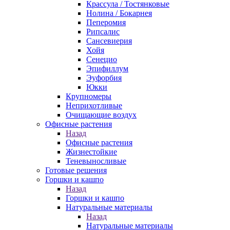
Крассула / Тостянковые
Нолина / Бокарнея
Пеперомия
Рипсалис
Сансевиерия
Хойя
Сенецио
Эпифиллум
Эуфорбия
Юкки
Крупномеры
Неприхотливые
Очищающие воздух
Офисные растения
Назад
Офисные растения
Жизнестойкие
Теневыносливые
Готовые решения
Горшки и кашпо
Назад
Горшки и кашпо
Натуральные материалы
Назад
Натуральные материалы