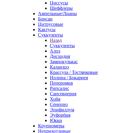
Циссусы
Шеффлеры
Ампельные/Лианы
Бонсаи
Цитрусовые
Кактусы
Суккуленты
Назад
Суккуленты
Алоэ
Дисхидия
Замиокулькас
Каланхоэ
Крассула / Тостянковые
Нолина / Бокарнея
Пеперомия
Рипсалис
Сансевиерия
Хойя
Сенецио
Эпифиллум
Эуфорбия
Юкки
Крупномеры
Неприхотливые