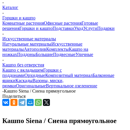
-
Каталог
-
Горшки и кашпо
Комнатные растения
Офисные растения
Готовые
решения
Горшки и кашпо
Подставки
Уход
Услуги
Подарки
-
Искусственные материалы
Натуральные материалы
Искусственные
материалы
Автополив
Комплекты
Кашпо на
ножках
Поддоны
Большие
Подвесные
Уличные
-
Кашпо без отверстия
Кашпо с вкладышем
Горшки с
поддонами
Орхидные
Композитный материал
Балконные
ящики
Каскады
Вазоны, миски,
рюмки
Оригинальные
Вертикальное озеленение
-
Кашпо Siena / Сиена прямоугольное
Поделиться
Кашпо Siena / Сиена прямоугольное