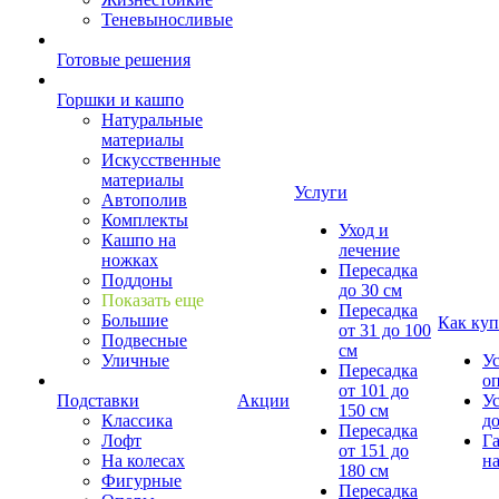
Теневыносливые
Готовые решения
Горшки и кашпо
Натуральные
материалы
Искусственные
материалы
Услуги
Автополив
Комплекты
Уход и
Кашпо на
лечение
ножках
Пересадка
Поддоны
до 30 см
Показать еще
Пересадка
Большие
Как куп
от 31 до 100
Подвесные
см
Уличные
У
Пересадка
о
от 101 до
Подставки
Акции
У
150 см
Классика
д
Пересадка
Лофт
Г
от 151 до
На колесах
на
180 см
Фигурные
Пересадка