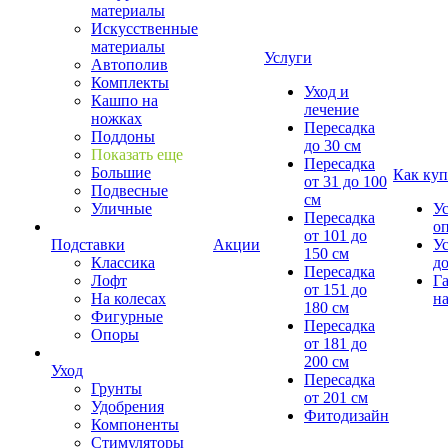
материалы
Искусственные
материалы
Услуги
Автополив
Комплекты
Уход и
Кашпо на
лечение
ножках
Пересадка
Поддоны
до 30 см
Показать еще
Пересадка
Большие
Как куп
от 31 до 100
Подвесные
см
Уличные
У
Пересадка
о
от 101 до
Подставки
Акции
У
150 см
Классика
д
Пересадка
Лофт
Г
от 151 до
На колесах
на
180 см
Фигурные
Пересадка
Опоры
от 181 до
200 см
Уход
Пересадка
Грунты
от 201 см
Удобрения
Фитодизайн
Компоненты
Стимуляторы