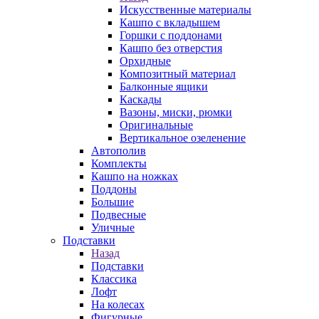
Искусственные материалы
Кашпо с вкладышем
Горшки с поддонами
Кашпо без отверстия
Орхидные
Композитный материал
Балконные ящики
Каскады
Вазоны, миски, рюмки
Оригинальные
Вертикальное озеленение
Автополив
Комплекты
Кашпо на ножках
Поддоны
Большие
Подвесные
Уличные
Подставки
Назад
Подставки
Классика
Лофт
На колесах
Фигурные