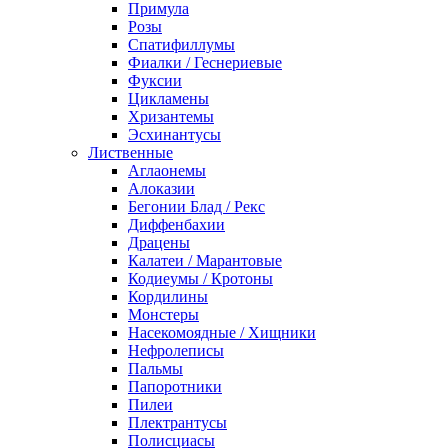
Примула
Розы
Спатифиллумы
Фиалки / Геснериевые
Фуксии
Цикламены
Хризантемы
Эсхинантусы
Лиственные
Аглаонемы
Алоказии
Бегонии Блад / Рекс
Диффенбахии
Драцены
Калатеи / Марантовые
Кодиеумы / Кротоны
Кордилины
Монстеры
Насекомоядные / Хищники
Нефролеписы
Пальмы
Папоротники
Пилеи
Плектрантусы
Полисциасы