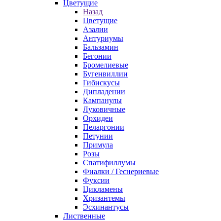
Цветущие
Назад
Цветущие
Азалии
Антуриумы
Бальзамин
Бегонии
Бромелиевые
Бугенвиллии
Гибискусы
Дипладении
Кампанулы
Луковичные
Орхидеи
Пеларгонии
Петунии
Примула
Розы
Спатифиллумы
Фиалки / Геснериевые
Фуксии
Цикламены
Хризантемы
Эсхинантусы
Лиственные