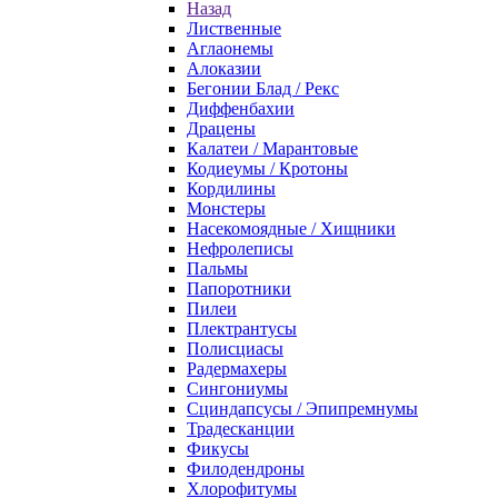
Назад
Лиственные
Аглаонемы
Алоказии
Бегонии Блад / Рекс
Диффенбахии
Драцены
Калатеи / Марантовые
Кодиеумы / Кротоны
Кордилины
Монстеры
Насекомоядные / Хищники
Нефролеписы
Пальмы
Папоротники
Пилеи
Плектрантусы
Полисциасы
Радермахеры
Сингониумы
Сциндапсусы / Эпипремнумы
Традесканции
Фикусы
Филодендроны
Хлорофитумы