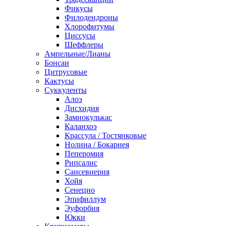
Фикусы
Филодендроны
Хлорофитумы
Циссусы
Шеффлеры
Ампельные/Лианы
Бонсаи
Цитрусовые
Кактусы
Суккуленты
Алоэ
Дисхидия
Замиокулькас
Каланхоэ
Крассула / Тостянковые
Нолина / Бокарнея
Пеперомия
Рипсалис
Сансевиерия
Хойя
Сенецио
Эпифиллум
Эуфорбия
Юкки