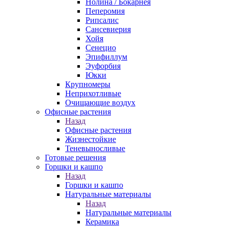
Нолина / Бокарнея
Пеперомия
Рипсалис
Сансевиерия
Хойя
Сенецио
Эпифиллум
Эуфорбия
Юкки
Крупномеры
Неприхотливые
Очищающие воздух
Офисные растения
Назад
Офисные растения
Жизнестойкие
Теневыносливые
Готовые решения
Горшки и кашпо
Назад
Горшки и кашпо
Натуральные материалы
Назад
Натуральные материалы
Керамика