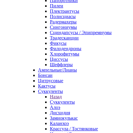
Папоротники
Пилеи
Плектрантусы
Полисциасы
Радермахеры
Сингониумы
Сциндапсусы / Эпипремнумы
Традесканции
Фикусы
Филодендроны
Хлорофитумы
Циссусы
Шеффлеры
Ампельные/Лианы
Бонсаи
Цитрусовые
Кактусы
Суккуленты
Назад
Суккуленты
Алоэ
Дисхидия
Замиокулькас
Каланхоэ
Крассула / Тостянковые