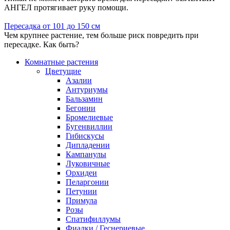
АНГЕЛ протягивает руку помощи.
Пересадка от 101 до 150 см
Чем крупнее растение, тем больше риск повредить при
пересадке. Как быть?
Комнатные растения
Цветущие
Азалии
Антуриумы
Бальзамин
Бегонии
Бромелиевые
Бугенвиллии
Гибискусы
Дипладении
Кампанулы
Луковичные
Орхидеи
Пеларгонии
Петунии
Примула
Розы
Спатифиллумы
Фиалки / Геснериевые