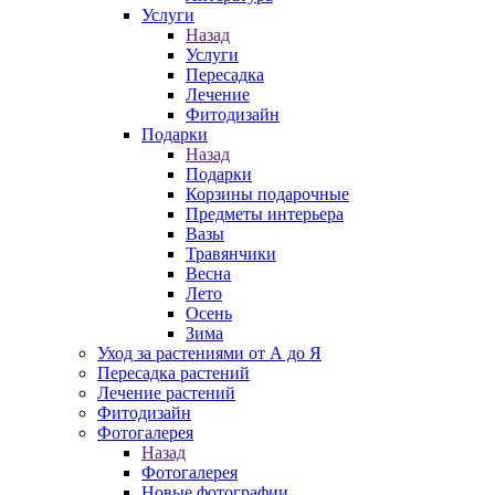
Услуги
Назад
Услуги
Пересадка
Лечение
Фитодизайн
Подарки
Назад
Подарки
Корзины подарочные
Предметы интерьера
Вазы
Травянчики
Весна
Лето
Осень
Зима
Уход за растениями от А до Я
Пересадка растений
Лечение растений
Фитодизайн
Фотогалерея
Назад
Фотогалерея
Новые фотографии