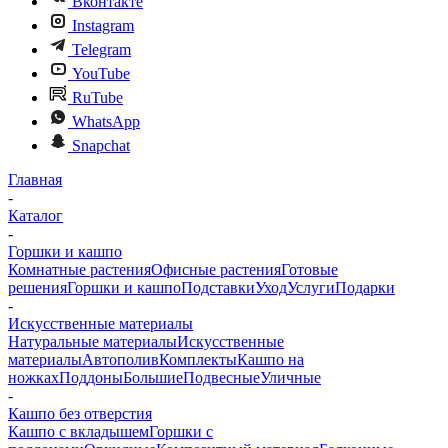
Вконтакте
Instagram
Telegram
YouTube
RuTube
WhatsApp
Snapchat
Главная
-
Каталог
-
Горшки и кашпо
Комнатные растения
Офисные растения
Готовые
решения
Горшки и кашпо
Подставки
Уход
Услуги
Подарки
-
Искусственные материалы
Натуральные материалы
Искусственные
материалы
Автополив
Комплекты
Кашпо на
ножках
Поддоны
Большие
Подвесные
Уличные
-
Кашпо без отверстия
Кашпо с вкладышем
Горшки с