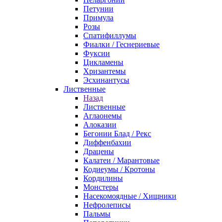
Петунии
Примула
Розы
Спатифиллумы
Фиалки / Геснериевые
Фуксии
Цикламены
Хризантемы
Эсхинантусы
Лиственные
Назад
Лиственные
Аглаонемы
Алоказии
Бегонии Блад / Рекс
Диффенбахии
Драцены
Калатеи / Марантовые
Кодиеумы / Кротоны
Кордилины
Монстеры
Насекомоядные / Хищники
Нефролеписы
Пальмы