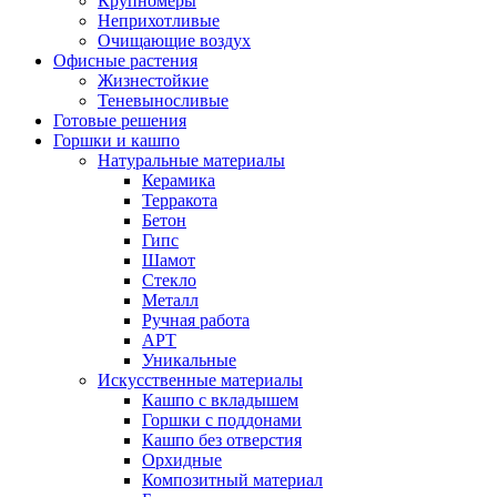
Крупномеры
Неприхотливые
Очищающие воздух
Офисные растения
Жизнестойкие
Теневыносливые
Готовые решения
Горшки и кашпо
Натуральные материалы
Керамика
Терракота
Бетон
Гипс
Шамот
Стекло
Металл
Ручная работа
АРТ
Уникальные
Искусственные материалы
Кашпо с вкладышем
Горшки с поддонами
Кашпо без отверстия
Орхидные
Композитный материал