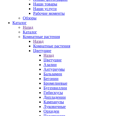
Наши товары
Наши услуги
Рабочие моменты
Обзоры
Каталог
Назад
Каталог
Комнатные растения
Назад
Комнатные растения
Цветущие
Назад
Цветущие
Азалии
Антуриумы
Бальзамин
Бегонии
Бромелиевые
Бугенвиллии
Гибискусы
Дипладении
Кампанулы
Луковичные
Орхидеи
Пеларгонии