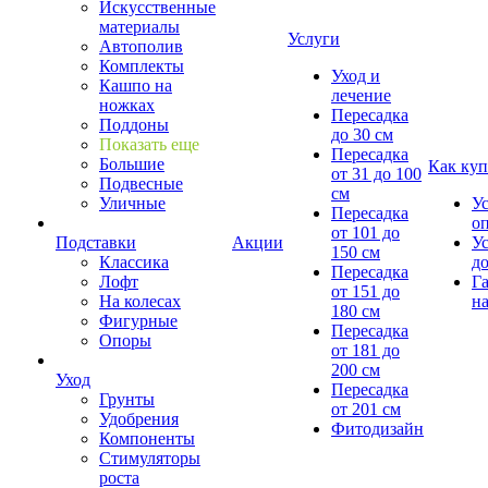
Искусственные
материалы
Услуги
Автополив
Комплекты
Уход и
Кашпо на
лечение
ножках
Пересадка
Поддоны
до 30 см
Показать еще
Пересадка
Большие
Как куп
от 31 до 100
Подвесные
см
Уличные
У
Пересадка
о
от 101 до
Подставки
Акции
У
150 см
Классика
д
Пересадка
Лофт
Г
от 151 до
На колесах
на
180 см
Фигурные
Пересадка
Опоры
от 181 до
200 см
Уход
Пересадка
Грунты
от 201 см
Удобрения
Фитодизайн
Компоненты
Стимуляторы
роста