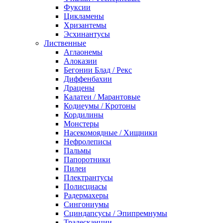
Фуксии
Цикламены
Хризантемы
Эсхинантусы
Лиственные
Аглаонемы
Алоказии
Бегонии Блад / Рекс
Диффенбахии
Драцены
Калатеи / Марантовые
Кодиеумы / Кротоны
Кордилины
Монстеры
Насекомоядные / Хищники
Нефролеписы
Пальмы
Папоротники
Пилеи
Плектрантусы
Полисциасы
Радермахеры
Сингониумы
Сциндапсусы / Эпипремнумы
Традесканции