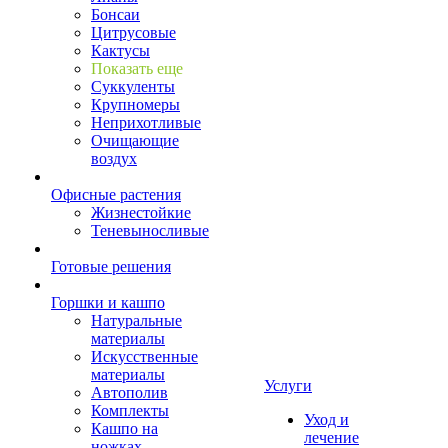
Бонсаи
Цитрусовые
Кактусы
Показать еще
Суккуленты
Крупномеры
Неприхотливые
Очищающие
воздух
Офисные растения
Жизнестойкие
Теневыносливые
Готовые решения
Горшки и кашпо
Натуральные
материалы
Искусственные
материалы
Услуги
Автополив
Комплекты
Уход и
Кашпо на
лечение
ножках