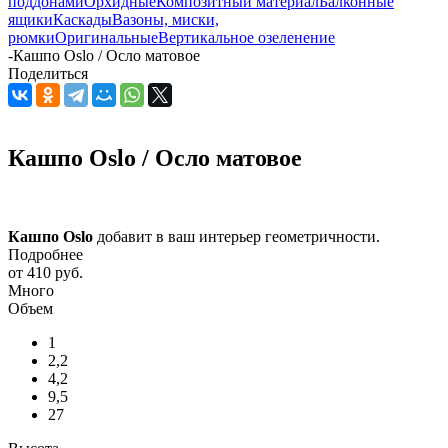
поддонами
Орхидные
Композитный материал
Балконные
ящики
Каскады
Вазоны, миски,
рюмки
Оригинальные
Вертикальное озеленение
-
Кашпо Oslo / Осло матовое
Поделиться
Кашпо Oslo / Осло матовое
Кашпо Oslo
добавит в ваш интерьер геометричности.
Подробнее
от
410 руб.
Много
Объем
1
2,2
4,2
9,5
27