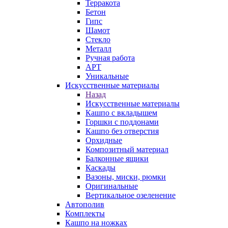
Терракота
Бетон
Гипс
Шамот
Стекло
Металл
Ручная работа
АРТ
Уникальные
Искусственные материалы
Назад
Искусственные материалы
Кашпо с вкладышем
Горшки с поддонами
Кашпо без отверстия
Орхидные
Композитный материал
Балконные ящики
Каскады
Вазоны, миски, рюмки
Оригинальные
Вертикальное озеленение
Автополив
Комплекты
Кашпо на ножках