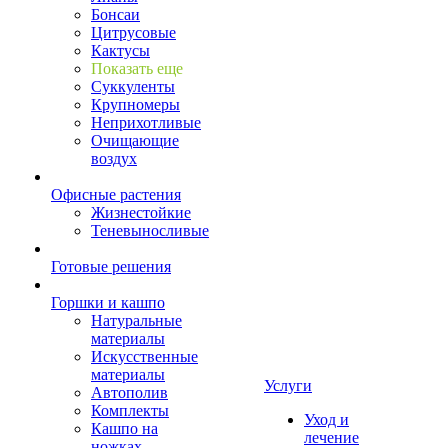
Бонсаи
Цитрусовые
Кактусы
Показать еще
Суккуленты
Крупномеры
Неприхотливые
Очищающие
воздух
Офисные растения
Жизнестойкие
Теневыносливые
Готовые решения
Горшки и кашпо
Натуральные
материалы
Искусственные
материалы
Услуги
Автополив
Комплекты
Уход и
Кашпо на
лечение
ножках