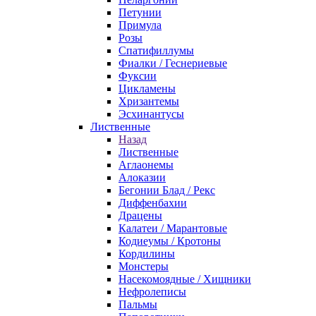
Петунии
Примула
Розы
Спатифиллумы
Фиалки / Геснериевые
Фуксии
Цикламены
Хризантемы
Эсхинантусы
Лиственные
Назад
Лиственные
Аглаонемы
Алоказии
Бегонии Блад / Рекс
Диффенбахии
Драцены
Калатеи / Марантовые
Кодиеумы / Кротоны
Кордилины
Монстеры
Насекомоядные / Хищники
Нефролеписы
Пальмы