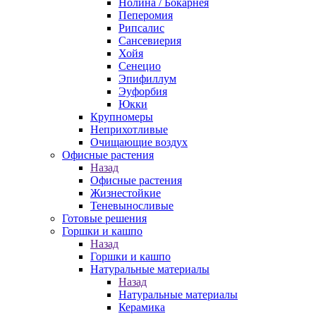
Нолина / Бокарнея
Пеперомия
Рипсалис
Сансевиерия
Хойя
Сенецио
Эпифиллум
Эуфорбия
Юкки
Крупномеры
Неприхотливые
Очищающие воздух
Офисные растения
Назад
Офисные растения
Жизнестойкие
Теневыносливые
Готовые решения
Горшки и кашпо
Назад
Горшки и кашпо
Натуральные материалы
Назад
Натуральные материалы
Керамика