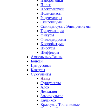
Папоротники
Пилеи
Плектрантусы
Полисциасы
Радермахеры
Сингониумы
Сциндапсусы / Эпипремнумы
Традесканции
Фикусы
Филодендроны
Хлорофитумы
Циссусы
Шеффлеры
Ампельные/Лианы
Бонсаи
Цитрусовые
Кактусы
Суккуленты
Назад
Суккуленты
Алоэ
Дисхидия
Замиокулькас
Каланхоэ
Крассула / Тостянковые