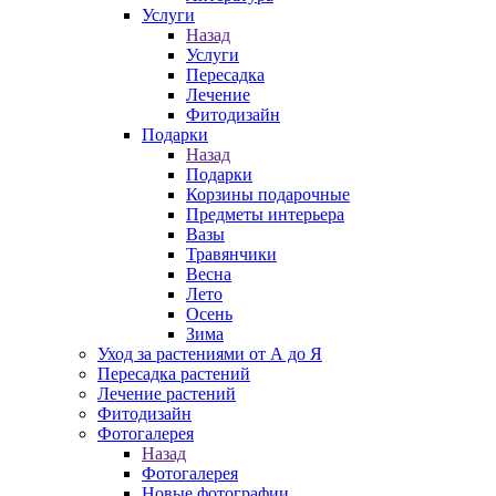
Услуги
Назад
Услуги
Пересадка
Лечение
Фитодизайн
Подарки
Назад
Подарки
Корзины подарочные
Предметы интерьера
Вазы
Травянчики
Весна
Лето
Осень
Зима
Уход за растениями от А до Я
Пересадка растений
Лечение растений
Фитодизайн
Фотогалерея
Назад
Фотогалерея
Новые фотографии