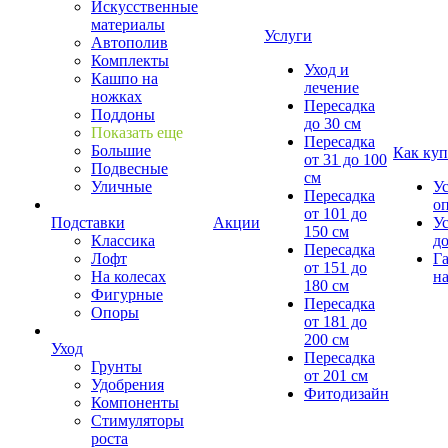
Искусственные
материалы
Услуги
Автополив
Комплекты
Уход и
Кашпо на
лечение
ножках
Пересадка
Поддоны
до 30 см
Показать еще
Пересадка
Большие
Как куп
от 31 до 100
Подвесные
см
Уличные
У
Пересадка
о
от 101 до
Подставки
Акции
У
150 см
Классика
д
Пересадка
Лофт
Г
от 151 до
На колесах
на
180 см
Фигурные
Пересадка
Опоры
от 181 до
200 см
Уход
Пересадка
Грунты
от 201 см
Удобрения
Фитодизайн
Компоненты
Стимуляторы
роста