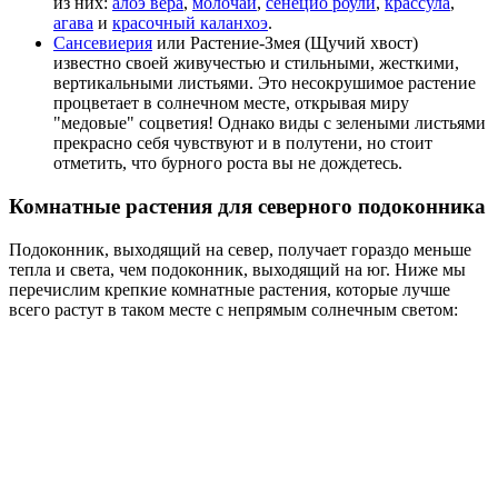
из них:
алоэ вера
,
молочай
,
сенецио роули
,
крассула
,
агава
и
красочный каланхоэ
.
Сансевиерия
или Растение-Змея (Щучий хвост)
известно своей живучестью и стильными, жесткими,
вертикальными листьями. Это несокрушимое растение
процветает в солнечном месте, открывая миру
"медовые" соцветия! Однако виды с зелеными листьями
прекрасно себя чувствуют и в полутени, но стоит
отметить, что бурного роста вы не дождетесь.
Комнатные растения для северного подоконника
Подоконник, выходящий на север, получает гораздо меньше
тепла и света, чем подоконник, выходящий на юг. Ниже мы
перечислим крепкие комнатные растения, которые лучше
всего растут в таком месте с непрямым солнечным светом: