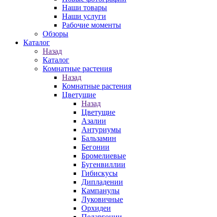
Наши товары
Наши услуги
Рабочие моменты
Обзоры
Каталог
Назад
Каталог
Комнатные растения
Назад
Комнатные растения
Цветущие
Назад
Цветущие
Азалии
Антуриумы
Бальзамин
Бегонии
Бромелиевые
Бугенвиллии
Гибискусы
Дипладении
Кампанулы
Луковичные
Орхидеи
Пеларгонии