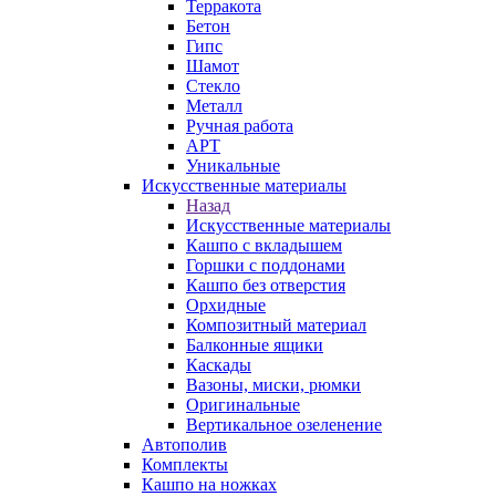
Терракота
Бетон
Гипс
Шамот
Стекло
Металл
Ручная работа
АРТ
Уникальные
Искусственные материалы
Назад
Искусственные материалы
Кашпо с вкладышем
Горшки с поддонами
Кашпо без отверстия
Орхидные
Композитный материал
Балконные ящики
Каскады
Вазоны, миски, рюмки
Оригинальные
Вертикальное озеленение
Автополив
Комплекты
Кашпо на ножках