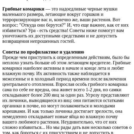
Г
рибные комарики
— это надоедливые черные мушки
маленького размера, летающие вокруг горшков и
терроризирующие вас и, конечно же, ваши растения. Вот
вопрос: "Откуда они берутся?" И, что еще важнее, как от них
избавиться? Ура - есть средства! Советы ниже помогут вам
уничтожить их доступными средствами и не допустить
возвращения непрошенных гостей.
Советы по профилактике и удалению
Прежде чем приступить к определенным действиям, было бы
неплохо узнать больше об этом летающем вредителе. Грибные
комарики наиболее активны в начале и конце лета и любят
влажную почву. Их активность также наблюдается в
межсезонье и в холодный период времени после включения
центрального отопления. Взрослая особь грибного комарика
сама по себе не вредна, она живет всего 1-2 дня, но самки
откладывают более 200 яиц за один раз. Угрозу представляют
их личинки, выводящиеся из яиц: они питаются остатками
органики в почве, но могут полакомиться и молодыми
корешками. И как только личинка достигает зрелости, она
немедленно откладывает новые яйца во влажную почву
вашего любимого растения. Неудивительно, что от них
сложно избавиться... Но мы рады дать вам несколько советов о
том, как бороться с их присутствием и не допустить в