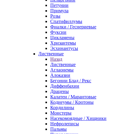
Петунии
Примула
Розы
Спатифиллумы
Фиалки / Геснериевые
Фуксии
Цикламены
Хризантемы
Эсхинантусы
Лиственные
Назад
Лиственные
Аглаонемы
Алоказии
Бегонии Блад / Рекс
Диффенбахии
Драцены
Калатеи / Марантовые
Кодиеумы / Кротоны
Кордилины
Монстеры
Насекомоядные / Хищники
Нефролеписы
Пальмы