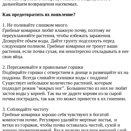
дальнейшем возвращения насекомых.
Как предотвратить их появление?
1. Не поливайте слишком много.
Грибные комарики любят влажную почву, поэтому не
переувлажняйте растения, чтобы избежать заражения.
Дозируйте объем воды. Дайте грунту подсохнуть перед
следующим поливом. Грибные комарики не тронут ваши
растения, если почва сухая, им неинтересно откладывать в нее
свои яйца.
2. Пересаживайте в правильные горшки
Подбирайте горшки с отверстием в днище и размещайте их на
поддоны. Всегда сливайте излишки воды с поддона!
Существует небольшое количество растений, которым
подходит режим "мокрых ног". Большинство из них не любят
застоя воды у корней. Так вы не дадите корням из-за сырой
почвы пострадать, так как это может привести к их гниению.
3. Соблюдайте чистоту
Грибные комарики хорошо себя чувствуют в богатой
компостом почве. Регулярно удаляйте мертвые листья, и
ветки из горшков, чтобы почва оставалась чистой, сухой и
хорошо проветриваемой. Раз в неделю рыхлите верхний слой