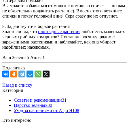
7. Сера вам поможет
Вы можете избавиться от мошек с помощью спичек — но вам
не обязательно поджигать растение). Вместо этого воткните
спички в почву головкой вниз. Сера сразу же их отпугнет.
8. Задействуйте в борьбе растения
Знаете ли вы, что
плотоядные растения
любят есть маленьких
черных грибных комариков? Поставьте росянку рядом с
зараженными растениями и наблюдайте, как она убирает
назойливых насекомых.
Ваш Зеленый Ангел!
Поделиться
Назад к списку
Категории
Советы и рекомендации
31
Царство зеленых
30
Уход за растениями от А до Я
108
Это интересно