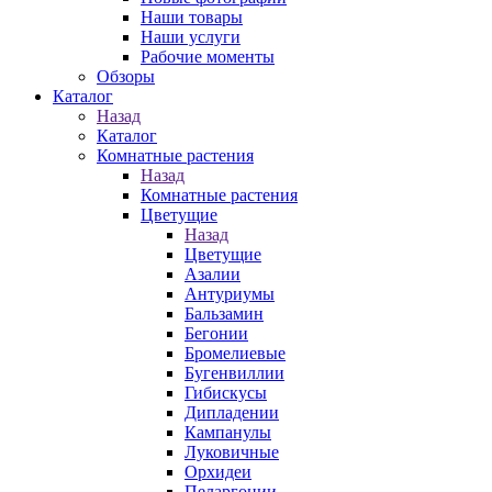
Наши товары
Наши услуги
Рабочие моменты
Обзоры
Каталог
Назад
Каталог
Комнатные растения
Назад
Комнатные растения
Цветущие
Назад
Цветущие
Азалии
Антуриумы
Бальзамин
Бегонии
Бромелиевые
Бугенвиллии
Гибискусы
Дипладении
Кампанулы
Луковичные
Орхидеи
Пеларгонии