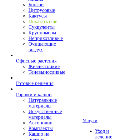
Бонсаи
Цитрусовые
Кактусы
Показать еще
Суккуленты
Крупномеры
Неприхотливые
Очищающие
воздух
Офисные растения
Жизнестойкие
Теневыносливые
Готовые решения
Горшки и кашпо
Натуральные
материалы
Искусственные
материалы
Услуги
Автополив
Комплекты
Уход и
Кашпо на
лечение
ножках