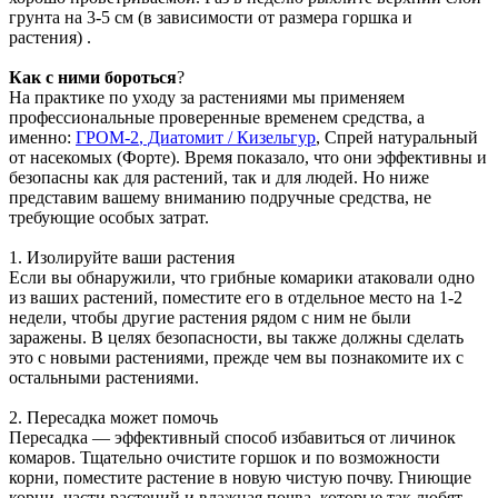
грунта на 3-5 см (в зависимости от размера горшка и
растения) .
Как с ними бороться
?
На практике по уходу за растениями мы применяем
профессиональные проверенные временем средства, а
именно:
ГРОМ-2
, Диатомит / Кизельгур
, Спрей натуральный
от насекомых (Форте). Время показало, что они эффективны и
безопасны как для растений, так и для людей. Но ниже
представим вашему вниманию подручные средства, не
требующие особых затрат.
1. Изолируйте ваши растения
Если вы обнаружили, что грибные комарики атаковали одно
из ваших растений, поместите его в отдельное место на 1-2
недели, чтобы другие растения рядом с ним не были
заражены. В целях безопасности, вы также должны сделать
это с новыми растениями, прежде чем вы познакомите их с
остальными растениями.
2. Пересадка может помочь
Пересадка — эффективный способ избавиться от личинок
комаров. Тщательно очистите горшок и по возможности
корни, поместите растение в новую чистую почву. Гниющие
корни, части растений и влажная почва, которые так любят