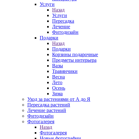
Услуги
Назад
Услуги
Пересадка
Лечение
Фитодизайн
Подарки
Назад
Подарки
Корзины подарочные
Предметы интерьера
Вазы
Травянчики
Весна
Лето
Осень
Зима
Уход за растениями от А до Я
Пересадка растений
Лечение растений
Фитодизайн
Фотогалерея
Назад
Фотогалерея
Новые фотографии