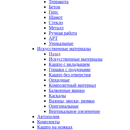
Терракота
Бетон
Гипс
Шамот
Стекло
Металл
Ручная работа
АРТ
Уникальные
Искусственные материалы
Назад
Искусственные материалы
Кашпо с вкладышем
Горшки с поддонами
Кашпо без отверстия
Орхидные
Композитный материал
Балконные ящики
Каскады
Вазоны, миски, рюмки
Оригинальные
Вертикальное озеленение
Автополив
Комплекты
Кашпо на ножках