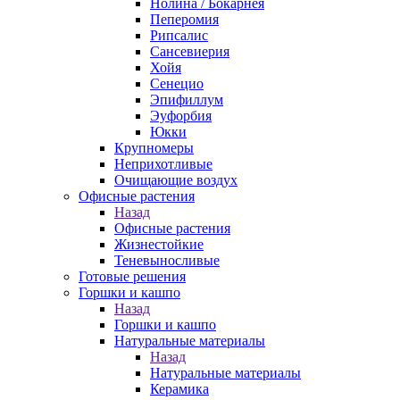
Нолина / Бокарнея
Пеперомия
Рипсалис
Сансевиерия
Хойя
Сенецио
Эпифиллум
Эуфорбия
Юкки
Крупномеры
Неприхотливые
Очищающие воздух
Офисные растения
Назад
Офисные растения
Жизнестойкие
Теневыносливые
Готовые решения
Горшки и кашпо
Назад
Горшки и кашпо
Натуральные материалы
Назад
Натуральные материалы
Керамика