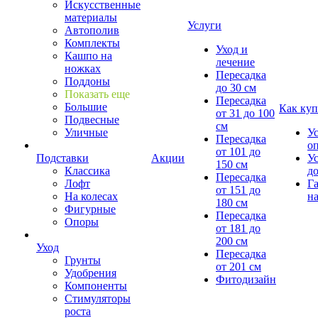
Искусственные
материалы
Услуги
Автополив
Комплекты
Уход и
Кашпо на
лечение
ножках
Пересадка
Поддоны
до 30 см
Показать еще
Пересадка
Большие
Как куп
от 31 до 100
Подвесные
см
Уличные
У
Пересадка
о
от 101 до
Подставки
Акции
У
150 см
Классика
д
Пересадка
Лофт
Г
от 151 до
На колесах
на
180 см
Фигурные
Пересадка
Опоры
от 181 до
200 см
Уход
Пересадка
Грунты
от 201 см
Удобрения
Фитодизайн
Компоненты
Стимуляторы
роста