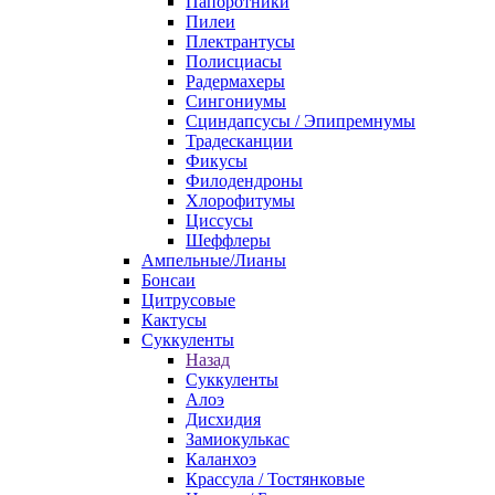
Папоротники
Пилеи
Плектрантусы
Полисциасы
Радермахеры
Сингониумы
Сциндапсусы / Эпипремнумы
Традесканции
Фикусы
Филодендроны
Хлорофитумы
Циссусы
Шеффлеры
Ампельные/Лианы
Бонсаи
Цитрусовые
Кактусы
Суккуленты
Назад
Суккуленты
Алоэ
Дисхидия
Замиокулькас
Каланхоэ
Крассула / Тостянковые