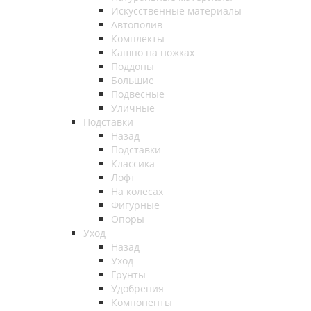
Искусственные материалы
Автополив
Комплекты
Кашпо на ножках
Поддоны
Большие
Подвесные
Уличные
Подставки
Назад
Подставки
Классика
Лофт
На колесах
Фигурные
Опоры
Уход
Назад
Уход
Грунты
Удобрения
Компоненты