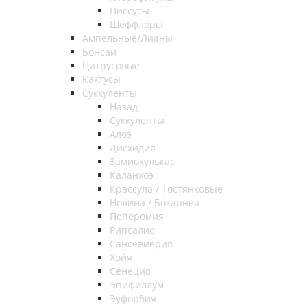
Циссусы
Шеффлеры
Ампельные/Лианы
Бонсаи
Цитрусовые
Кактусы
Суккуленты
Назад
Суккуленты
Алоэ
Дисхидия
Замиокулькас
Каланхоэ
Крассула / Тостянковые
Нолина / Бокарнея
Пеперомия
Рипсалис
Сансевиерия
Хойя
Сенецио
Эпифиллум
Эуфорбия