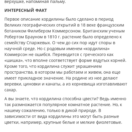
верхушке, напоминая пальму.
ИНТЕРЕСНЫЙ ФАКТ
Первое описание кордилины было сделано в период
Великих географических открытий в 18 веке французским
ботаником Филибером Коммерсоном. Британским ученым
Робертом Брауном в 1810 г. растение было определено к
семейству Спаржевых. О чем до сих пор идут споры в
научной среде. Но с родовым именем «кордилина»
Коммерсон не ошибся. Переводится с греческого как
«шишка», что вполне соответствует форме вздутых корней.
Кроме того, что кордилина служит украшением
пространства, в котором мы работаем и живем, она еще
имеет прикладное значение. На родине из нее делают
веревки, циновки и канаты, а из корневища изготавливают
сахар.
А вы знаете, что кордилина способна цвести? Ведь именно
так размножается популярное комнатное растение. Но, к
нашему сожалению, только в дикой природе. В
зависимости от вида кордилины это могут быть разные
цветки, например, крупные белые и мелкие фиолетовые.