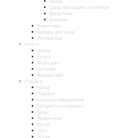
Назад
Средства защиты растений
Вредители
Болезни
Инвентарь
Наборы для ухода
Литература
Услуги
Назад
Услуги
Пересадка
Лечение
Фитодизайн
Подарки
Назад
Подарки
Корзины подарочные
Предметы интерьера
Вазы
Травянчики
Весна
Лето
Осень