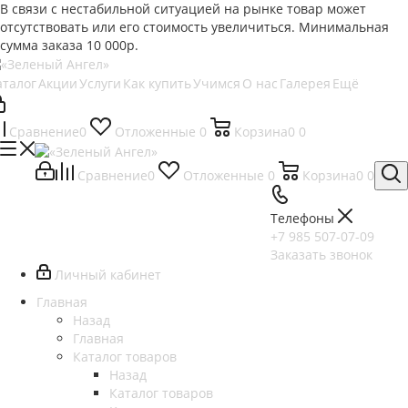
В связи с нестабильной ситуацией на рынке товар может
отсутствовать или его стоимость увеличиться. Минимальная
сумма заказа
10 000р.
аталог
Акции
Услуги
Как купить
Учимся
О нас
Галерея
Ещё
Сравнение
0
Отложенные
0
Корзина
0
0
Сравнение
0
Отложенные
0
Корзина
0
0
Телефоны
+7 985 507-07-09
Заказать звонок
Личный кабинет
Главная
Назад
Главная
Каталог товаров
Назад
Каталог товаров