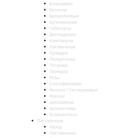
Бальзамин
Бегонии
Бромелиевые
Бугенвиллии
Гибискусы
Дипладении
Кампанулы
Луковичные
Орхидеи
Пеларгонии
Петунии
Примула
Розы
Спатифиллумы
Фиалки / Геснериевые
Фуксии
Цикламены
Хризантемы
Эсхинантусы
Лиственные
Назад
Лиственные