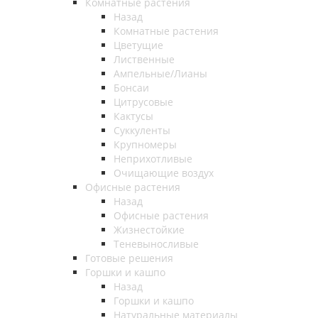
Комнатные растения
Назад
Комнатные растения
Цветущие
Лиственные
Ампельные/Лианы
Бонсаи
Цитрусовые
Кактусы
Суккуленты
Крупномеры
Неприхотливые
Очищающие воздух
Офисные растения
Назад
Офисные растения
Жизнестойкие
Теневыносливые
Готовые решения
Горшки и кашпо
Назад
Горшки и кашпо
Натуральные материалы