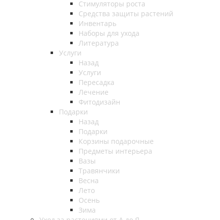
Стимуляторы роста
Средства защиты растений
Инвентарь
Наборы для ухода
Литература
Услуги
Назад
Услуги
Пересадка
Лечение
Фитодизайн
Подарки
Назад
Подарки
Корзины подарочные
Предметы интерьера
Вазы
Травянчики
Весна
Лето
Осень
Зима
Уход за растениями от А до Я