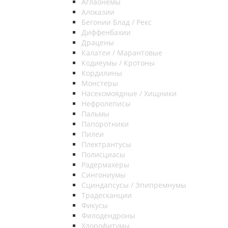
Аглаонемы
Алоказии
Бегонии Блад / Рекс
Диффенбахии
Драцены
Калатеи / Марантовые
Кодиеумы / Кротоны
Кордилины
Монстеры
Насекомоядные / Хищники
Нефролеписы
Пальмы
Папоротники
Пилеи
Плектрантусы
Полисциасы
Радермахеры
Сингониумы
Сциндапсусы / Эпипремнумы
Традесканции
Фикусы
Филодендроны
Хлорофитумы