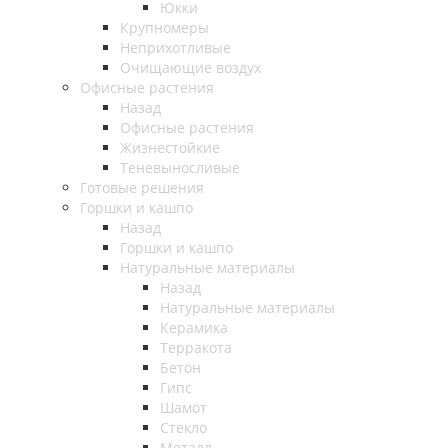
Юкки
Крупномеры
Неприхотливые
Очищающие воздух
Офисные растения
Назад
Офисные растения
Жизнестойкие
Теневыносливые
Готовые решения
Горшки и кашпо
Назад
Горшки и кашпо
Натуральные материалы
Назад
Натуральные материалы
Керамика
Терракота
Бетон
Гипс
Шамот
Стекло
Металл