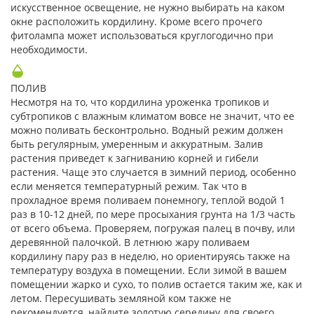
искусственное освещение, не нужно выбирать на каком
окне расположить кордилину. Кроме всего прочего
фитолампа может использоваться круглогодично при
необходимости.
ПОЛИВ
Несмотря на то, что кордилина уроженка тропиков и
субтропиков с влажным климатом вовсе не значит, что ее
можно поливать бесконтрольно. Водный режим должен
быть регулярным, умеренным и аккуратным. Залив
растения приведет к загниванию корней и гибели
растения. Чаще это случается в зимний период, особенно
если меняется температурный режим. Так что в
прохладное время поливаем понемногу, теплой водой 1
раз в 10-12 дней, по мере просыхания грунта на 1/3 часть
от всего объема. Проверяем, погружая палец в почву, или
деревянной палочкой. В летнюю жару поливаем
кордилину пару раз в неделю, но ориентируясь также на
температуру воздуха в помещении. Если зимой в вашем
помещении жарко и сухо, то полив остается таким же, как и
летом. Пересушивать земляной ком также не
рекомендуется, найдите золотую середину для своего