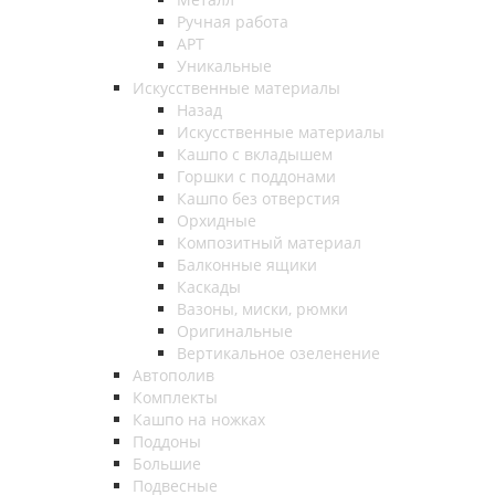
Ручная работа
АРТ
Уникальные
Искусственные материалы
Назад
Искусственные материалы
Кашпо с вкладышем
Горшки с поддонами
Кашпо без отверстия
Орхидные
Композитный материал
Балконные ящики
Каскады
Вазоны, миски, рюмки
Оригинальные
Вертикальное озеленение
Автополив
Комплекты
Кашпо на ножках
Поддоны
Большие
Подвесные