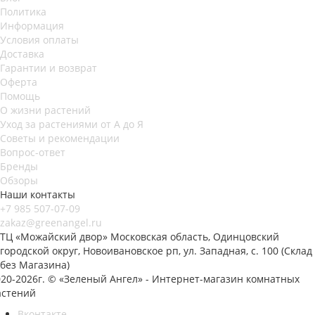
Политика
Информация
Условия оплаты
Доставка
Гарантии и возврат
Оферта
Помощь
О жизни растений
Уход за растениями от А до Я
Советы и рекомендации
Вопрос-ответ
Бренды
Обзоры
Наши контакты
+7 985 507-07-09
zakaz@greenangel.ru
ТЦ «Можайский двор» Московская область, Одинцовский
городской округ, Новоивановское рп, ул. Западная, с. 100 (Склад
без Магазина)
020-2026г. © «Зеленый Ангел» - Интернет-магазин комнатных
астений
Вконтакте