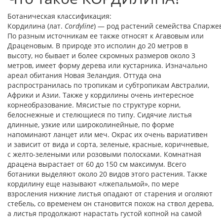
Ботаническая классификация:
Кордилина (лат.
Cordyline
) — род растений семейства Спарже
По разным источникам ее также относят к Агавовым или
Драценовым. В природе это исполин до 20 метров в
высоту, но бывает и более скромных размеров около 3
метров, имеет форму дерева или кустарника. Изначально
ареал обитания Новая Зеландия. Оттуда она
распространилась по тропикам и субтропикам Австралии,
Африки и Азии. Также у кордилины очень интересное
корнеобразование. Мясистые по структуре корни,
белоснежные и стелющиеся по типу. Сидячие листья
длинные, узкие или широколинейные, по форме
напоминают ланцет или меч. Окрас их очень вариативен
и зависит от вида и сорта, зеленые, красные, коричневые,
с желто-зелеными или розовыми полосками. Комнатная
драцена вырастает от 60 до 150 см максимум. Всего
ботаники выделяют около 20 видов этого растения. Также
кордилину еще называют «лжепальмой», по мере
взросления нижние листья опадают от старения и оголяют
стебель, со временем он становится похож на ствол дерева,
а листья продолжают нарастать густой копной на самой