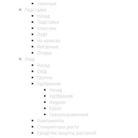
Уличные
Подставки
Назад
Подставки
Классика
Лофт
На колесах
Фигурные
Опоры
Уход
Назад
Уход
Грунты
Удобрения
Назад
Удобрения
Жидкие
Сухие
Гранулированные
Компоненты
Стимуляторы роста
Средства защиты растений