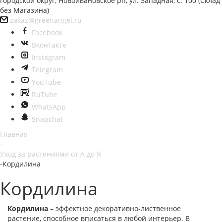
городской округ, Новоивановское рп, ул. Западная, с. 100 (Склад
без Магазина)
zakaz@greenangel.ru
Facebook
Вконтакте
Instagram
Telegram
YouTube
RuTube
WhatsApp
Snapchat
Главная
-
Уход за растениями от А до Я
-
Кордилина
Кордилина
Кордилина
– эффектное декоративно-лиственное
растение, способное вписаться в любой интерьер. В