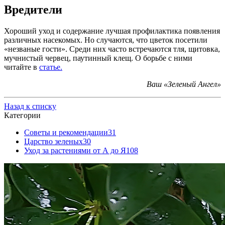
Вредители
Хороший уход и содержание лучшая профилактика появления
различных насекомых. Но случаются, что цветок посетили
«незваные гости». Среди них часто встречаются тля, щитовка,
мучнистый червец, паутинный клещ. О борьбе с ними
читайте в
статье.
Ваш «Зеленый Ангел»
Назад к списку
Категории
Советы и рекомендации
31
Царство зеленых
30
Уход за растениями от А до Я
108