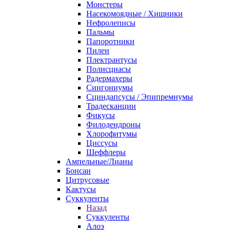
Монстеры
Насекомоядные / Хищники
Нефролеписы
Пальмы
Папоротники
Пилеи
Плектрантусы
Полисциасы
Радермахеры
Сингониумы
Сциндапсусы / Эпипремнумы
Традесканции
Фикусы
Филодендроны
Хлорофитумы
Циссусы
Шеффлеры
Ампельные/Лианы
Бонсаи
Цитрусовые
Кактусы
Суккуленты
Назад
Суккуленты
Алоэ