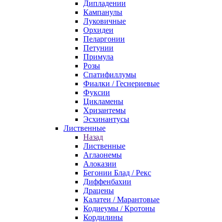
Дипладении
Кампанулы
Луковичные
Орхидеи
Пеларгонии
Петунии
Примула
Розы
Спатифиллумы
Фиалки / Геснериевые
Фуксии
Цикламены
Хризантемы
Эсхинантусы
Лиственные
Назад
Лиственные
Аглаонемы
Алоказии
Бегонии Блад / Рекс
Диффенбахии
Драцены
Калатеи / Марантовые
Кодиеумы / Кротоны
Кордилины