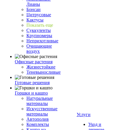
Лианы
Бонсаи
Цитрусовые
Кактусы
Показать еще
Суккуленты
Крупномеры
Неприхотливые
Очищающие
воздух
Офисные растения
Жизнестойкие
Теневыносливые
Готовые решения
Горшки и кашпо
Натуральные
материалы
Искусственные
материалы
Услуги
Автополив
Комплекты
Уход и
Кашпо на
лечение