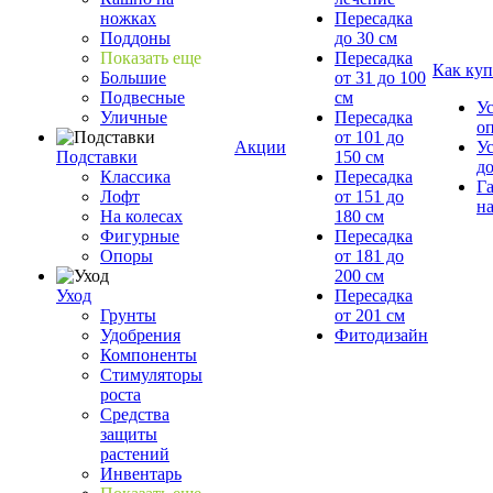
ножках
Пересадка
Поддоны
до 30 см
Показать еще
Пересадка
Как куп
Большие
от 31 до 100
Подвесные
см
У
Уличные
Пересадка
о
от 101 до
Акции
У
Подставки
150 см
д
Классика
Пересадка
Г
Лофт
от 151 до
на
На колесах
180 см
Фигурные
Пересадка
Опоры
от 181 до
200 см
Уход
Пересадка
Грунты
от 201 см
Удобрения
Фитодизайн
Компоненты
Стимуляторы
роста
Средства
защиты
растений
Инвентарь