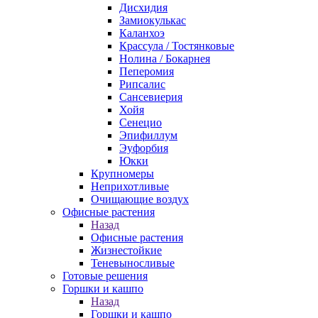
Дисхидия
Замиокулькас
Каланхоэ
Крассула / Тостянковые
Нолина / Бокарнея
Пеперомия
Рипсалис
Сансевиерия
Хойя
Сенецио
Эпифиллум
Эуфорбия
Юкки
Крупномеры
Неприхотливые
Очищающие воздух
Офисные растения
Назад
Офисные растения
Жизнестойкие
Теневыносливые
Готовые решения
Горшки и кашпо
Назад
Горшки и кашпо