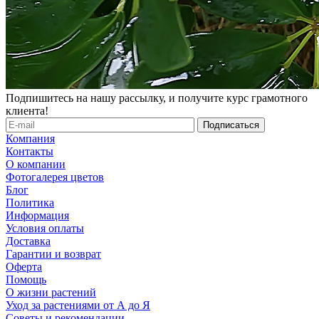
Подпишитесь на нашу рассылку, и получите курс грамотного
клиента!
Компания
Контакты
О компании
Фотогалерея цветов
Блог
Политика
Информация
Условия оплаты
Доставка
Гарантии и возврат
Оферта
Помощь
О жизни растений
Уход за растениями от А до Я
Советы и рекомендации