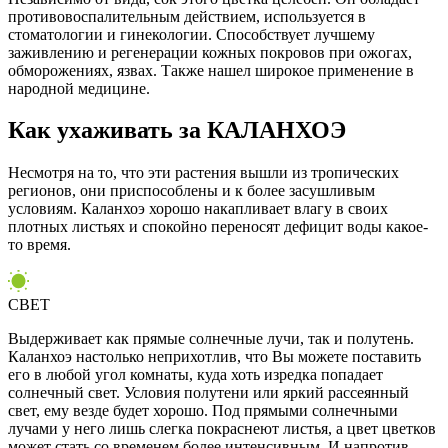
противовоспалительным действием, используется в
стоматологии и гинекологии. Способствует лучшему
заживлению и регенерации кожных покровов при ожогах,
обморожениях, язвах. Также нашел широкое применение в
народной медицине.
Как ухаживать за КАЛАНХОЭ
Несмотря на то, что эти растения вышли из тропических
регионов, они приспособлены и к более засушливым
условиям. Каланхоэ хорошо накапливает влагу в своих
плотных листьях и спокойно переносят дефицит воды какое-
то время.
СВЕТ
Выдерживает как прямые солнечные лучи, так и полутень.
Каланхоэ настолько неприхотлив, что Вы можете поставить
его в любой угол комнаты, куда хоть изредка попадает
солнечный свет. Условия полутени или яркий рассеянный
свет, ему везде будет хорошо. Под прямыми солнечными
лучами у него лишь слегка покраснеют листья, а цвет цветков
может стать со временем более интенсивным. И напротив,