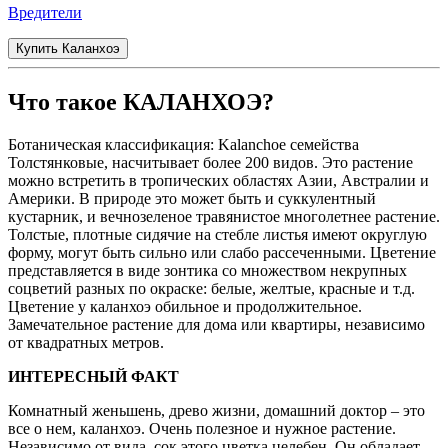
Вредители
Купить Каланхоэ
Что такое КАЛАНХОЭ?
Ботаническая классификация: Kalanchoe семейства
Толстянковые, насчитывает более 200 видов. Это растение
можно встретить в тропических областях Азии, Австралии и
Америки. В природе это может быть и суккулентный
кустарник, и вечнозеленое травянистое многолетнее растение.
Толстые, плотные сидячие на стебле листья имеют округлую
форму, могут быть сильно или слабо рассеченными. Цветение
представляется в виде зонтика со множеством некрупных
соцветий разных по окраске: белые, желтые, красные и т.д.
Цветение у каланхоэ обильное и продолжительное.
Замечательное растение для дома или квартиры, независимо
от квадратных метров.
ИНТЕРЕСНЫЙ ФАКТ
Комнатный женьшень, древо жизни, домашний доктор – это
все о нем, каланхоэ. Очень полезное и нужное растение.
Независимо от вида, сок этого цветка целебен. Он обладает