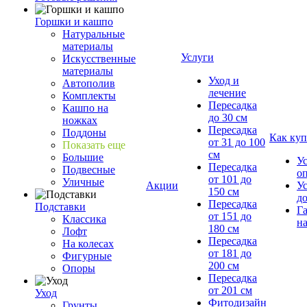
Горшки и кашпо
Натуральные
материалы
Услуги
Искусственные
материалы
Уход и
Автополив
лечение
Комплекты
Пересадка
Кашпо на
до 30 см
ножках
Пересадка
Поддоны
Как куп
от 31 до 100
Показать еще
см
Большие
У
Пересадка
Подвесные
о
от 101 до
Уличные
Акции
У
150 см
д
Пересадка
Подставки
Г
от 151 до
Классика
на
180 см
Лофт
Пересадка
На колесах
от 181 до
Фигурные
200 см
Опоры
Пересадка
от 201 см
Уход
Фитодизайн
Грунты