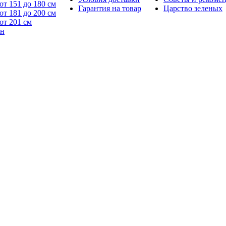
от 151 до 180 см
Гарантия на товар
Царство зеленых
от 181 до 200 см
от 201 см
йн