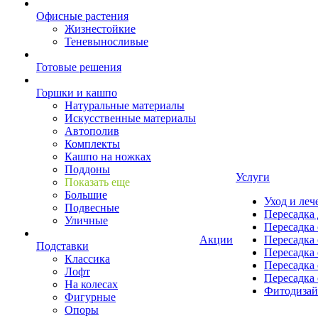
Офисные растения
Жизнестойкие
Теневыносливые
Готовые решения
Горшки и кашпо
Натуральные материалы
Искусственные материалы
Автополив
Комплекты
Кашпо на ножках
Поддоны
Услуги
Показать еще
Большие
Уход и леч
Подвесные
Пересадка 
Уличные
Пересадка 
Акции
Пересадка 
Подставки
Пересадка 
Классика
Пересадка 
Лофт
Пересадка 
На колесах
Фитодиза
Фигурные
Опоры