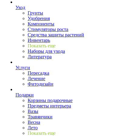
Уход
Грунты
Удобрения
Компоненты
Стимуляторы роста
Средства защиты растений
Инвентарь
Показать еще
Наборы для ухода
Литература
Услуги
Пересадка
Лечение
Фитодизайн
Подарки
Корзины подарочные
Предметы интерьера
Вазы
Травянчики
Весна
Лето
Показать еще