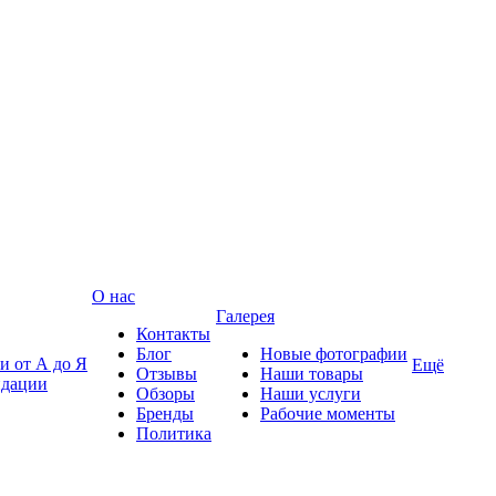
О нас
Галерея
Контакты
Блог
Новые фотографии
и от А до Я
Ещё
Отзывы
Наши товары
ндации
Обзоры
Наши услуги
Бренды
Рабочие моменты
Политика