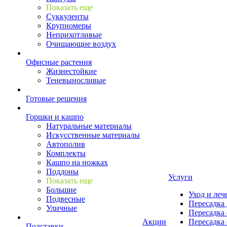
Показать еще
Суккуленты
Крупномеры
Неприхотливые
Очищающие воздух
Офисные растения
Жизнестойкие
Теневыносливые
Готовые решения
Горшки и кашпо
Натуральные материалы
Искусственные материалы
Автополив
Комплекты
Кашпо на ножках
Поддоны
Услуги
Показать еще
Большие
Уход и леч
Подвесные
Пересадка 
Уличные
Пересадка 
Акции
Пересадка 
Подставки