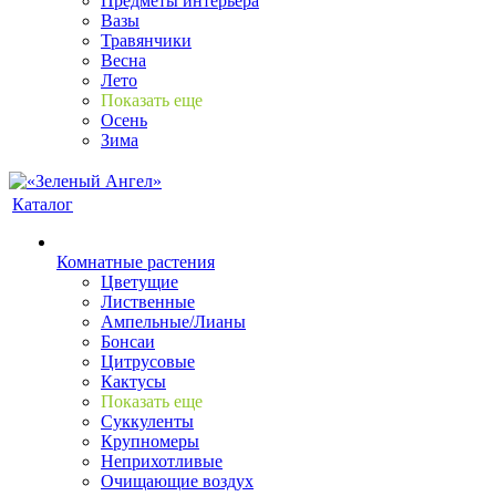
Предметы интерьера
Вазы
Травянчики
Весна
Лето
Показать еще
Осень
Зима
Каталог
Комнатные растения
Цветущие
Лиственные
Ампельные/Лианы
Бонсаи
Цитрусовые
Кактусы
Показать еще
Суккуленты
Крупномеры
Неприхотливые
Очищающие воздух