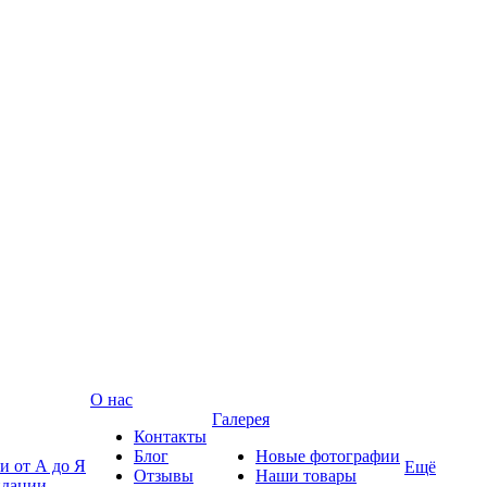
О нас
Галерея
Контакты
Блог
Новые фотографии
и от А до Я
Ещё
Отзывы
Наши товары
ндации