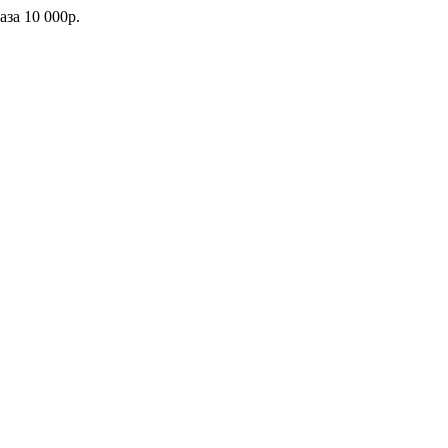
каза
10 000р.