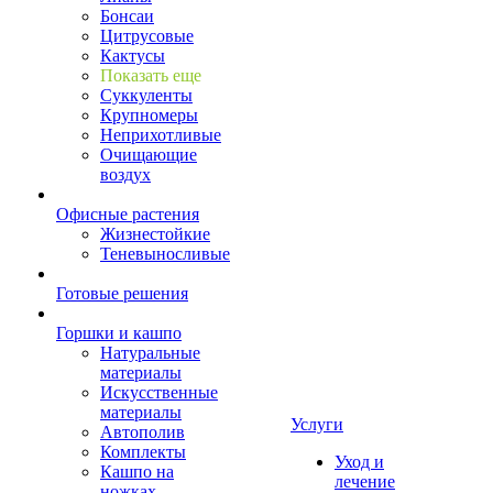
Бонсаи
Цитрусовые
Кактусы
Показать еще
Суккуленты
Крупномеры
Неприхотливые
Очищающие
воздух
Офисные растения
Жизнестойкие
Теневыносливые
Готовые решения
Горшки и кашпо
Натуральные
материалы
Искусственные
материалы
Услуги
Автополив
Комплекты
Уход и
Кашпо на
лечение
ножках