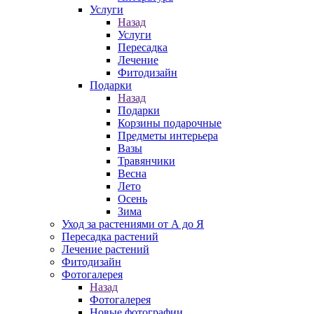
Услуги
Назад
Услуги
Пересадка
Лечение
Фитодизайн
Подарки
Назад
Подарки
Корзины подарочные
Предметы интерьера
Вазы
Травянчики
Весна
Лето
Осень
Зима
Уход за растениями от А до Я
Пересадка растений
Лечение растений
Фитодизайн
Фотогалерея
Назад
Фотогалерея
Новые фотографии