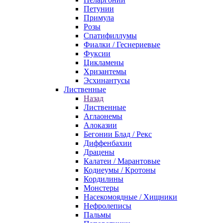
Петунии
Примула
Розы
Спатифиллумы
Фиалки / Геснериевые
Фуксии
Цикламены
Хризантемы
Эсхинантусы
Лиственные
Назад
Лиственные
Аглаонемы
Алоказии
Бегонии Блад / Рекс
Диффенбахии
Драцены
Калатеи / Марантовые
Кодиеумы / Кротоны
Кордилины
Монстеры
Насекомоядные / Хищники
Нефролеписы
Пальмы