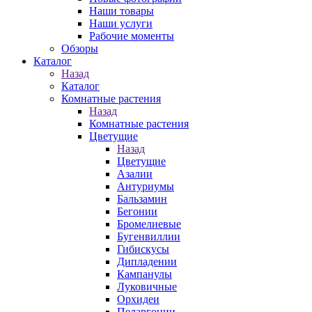
Наши товары
Наши услуги
Рабочие моменты
Обзоры
Каталог
Назад
Каталог
Комнатные растения
Назад
Комнатные растения
Цветущие
Назад
Цветущие
Азалии
Антуриумы
Бальзамин
Бегонии
Бромелиевые
Бугенвиллии
Гибискусы
Дипладении
Кампанулы
Луковичные
Орхидеи
Пеларгонии