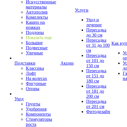
Искусственные
материалы
Услуги
Автополив
Комплекты
Уход и
Кашпо на
лечение
ножках
Пересадка
Поддоны
до 30 см
Показать еще
Пересадка
Большие
Как куп
от 31 до 100
Подвесные
см
Уличные
У
Пересадка
о
от 101 до
Подставки
Акции
У
150 см
Классика
д
Пересадка
Лофт
Г
от 151 до
На колесах
на
180 см
Фигурные
Пересадка
Опоры
от 181 до
200 см
Уход
Пересадка
Грунты
от 201 см
Удобрения
Фитодизайн
Компоненты
Стимуляторы
роста