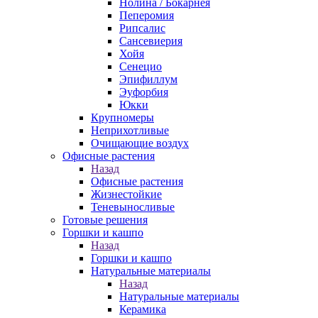
Нолина / Бокарнея
Пеперомия
Рипсалис
Сансевиерия
Хойя
Сенецио
Эпифиллум
Эуфорбия
Юкки
Крупномеры
Неприхотливые
Очищающие воздух
Офисные растения
Назад
Офисные растения
Жизнестойкие
Теневыносливые
Готовые решения
Горшки и кашпо
Назад
Горшки и кашпо
Натуральные материалы
Назад
Натуральные материалы
Керамика