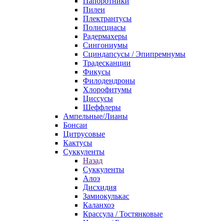
Папоротники
Пилеи
Плектрантусы
Полисциасы
Радермахеры
Сингониумы
Сциндапсусы / Эпипремнумы
Традесканции
Фикусы
Филодендроны
Хлорофитумы
Циссусы
Шеффлеры
Ампельные/Лианы
Бонсаи
Цитрусовые
Кактусы
Суккуленты
Назад
Суккуленты
Алоэ
Дисхидия
Замиокулькас
Каланхоэ
Крассула / Тостянковые