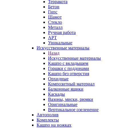
Терракота
Бетон
Гипс
Шамот
Стекло
Металл
Ручная работа
АРТ
Уникальные
Искусственные материалы
Назад
Искусственные материалы
Кашпо с вкладышем
Горшки с поддонами
Кашпо без отверстия
Орхидные
Композитный материал
Балконные ящики
Каскады
Вазоны, миски, рюмки
Оригинальные
Вертикальное озеленение
Автополив
Комплекты
Кашпо на ножках