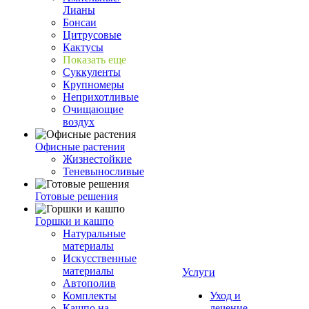
Лианы
Бонсаи
Цитрусовые
Кактусы
Показать еще
Суккуленты
Крупномеры
Неприхотливые
Очищающие
воздух
Офисные растения
Жизнестойкие
Теневыносливые
Готовые решения
Горшки и кашпо
Натуральные
материалы
Искусственные
материалы
Услуги
Автополив
Комплекты
Уход и
Кашпо на
лечение