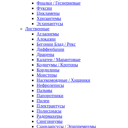
Фиалки / Геснериевые
Фуксии
Цикламены
Хризантемы
Эсхинантусы
Лиственные
Аглаонемы
Алоказии
Бегонии Блад / Рекс
Диффенбахии
Драцены
Калатеи / Марантовые
Кодиеумы / Кротоны
Кордилины
Монстеры
Насекомоядные / Хищники
Нефролеписы
Пальмы
Папоротники
Пилеи
Плектрантусы
Полисциасы
Радермахеры
Сингониумы
Сциндапсусы / Эпипремнумы