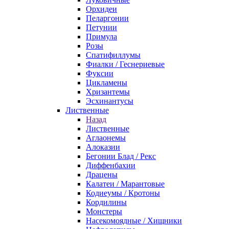
Орхидеи
Пеларгонии
Петунии
Примула
Розы
Спатифиллумы
Фиалки / Геснериевые
Фуксии
Цикламены
Хризантемы
Эсхинантусы
Лиственные
Назад
Лиственные
Аглаонемы
Алоказии
Бегонии Блад / Рекс
Диффенбахии
Драцены
Калатеи / Марантовые
Кодиеумы / Кротоны
Кордилины
Монстеры
Насекомоядные / Хищники