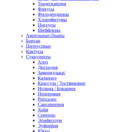
Традесканции
Фикусы
Филодендроны
Хлорофитумы
Циссусы
Шеффлеры
Ампельные/Лианы
Бонсаи
Цитрусовые
Кактусы
Суккуленты
Алоэ
Дисхидия
Замиокулькас
Каланхоэ
Крассула / Тостянковые
Нолина / Бокарнея
Пеперомия
Рипсалис
Сансевиерия
Хойя
Сенецио
Эпифиллум
Эуфорбия
Юкки