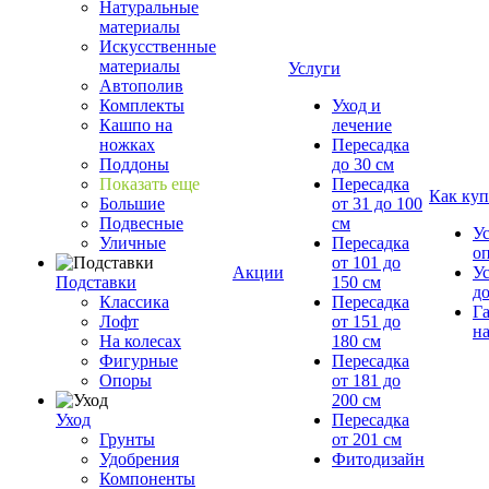
Натуральные
материалы
Искусственные
материалы
Услуги
Автополив
Комплекты
Уход и
Кашпо на
лечение
ножках
Пересадка
Поддоны
до 30 см
Показать еще
Пересадка
Как куп
Большие
от 31 до 100
Подвесные
см
У
Уличные
Пересадка
о
от 101 до
Акции
У
Подставки
150 см
д
Классика
Пересадка
Г
Лофт
от 151 до
на
На колесах
180 см
Фигурные
Пересадка
Опоры
от 181 до
200 см
Уход
Пересадка
Грунты
от 201 см
Удобрения
Фитодизайн
Компоненты