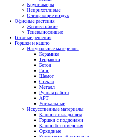
Крупномеры
Неприхотливые
Очищающие воздух
Офисные растения
Жизнестойкие
Теневыносливые
Готовые решения
Горшки и кашпо
Натуральные материалы
Керамика
Терракота
Бетон
Гипс
Шамот
Стекло
Металл
Ручная работа
АРТ
Уникальные
Искусственные материалы
Кашпо с вкладышем
Горшки с поддонами
Кашпо без отверстия
Орхидные
Композитный материал