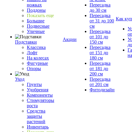
ножках
Пересадка
Поддоны
до 30 см
Показать еще
Пересадка
Как куп
Большие
от 31 до 100
Подвесные
см
У
Уличные
Пересадка
о
от 101 до
Акции
У
Подставки
150 см
д
Классика
Пересадка
Г
Лофт
от 151 до
на
На колесах
180 см
Фигурные
Пересадка
Опоры
от 181 до
200 см
Уход
Пересадка
Грунты
от 201 см
Удобрения
Фитодизайн
Компоненты
Стимуляторы
роста
Средства
защиты
растений
Инвентарь