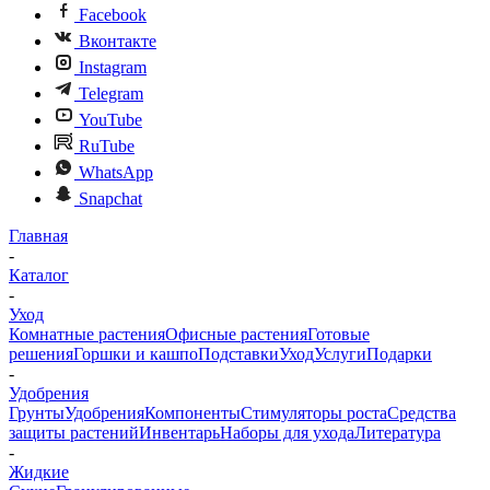
Facebook
Вконтакте
Instagram
Telegram
YouTube
RuTube
WhatsApp
Snapchat
Главная
-
Каталог
-
Уход
Комнатные растения
Офисные растения
Готовые
решения
Горшки и кашпо
Подставки
Уход
Услуги
Подарки
-
Удобрения
Грунты
Удобрения
Компоненты
Стимуляторы роста
Средства
защиты растений
Инвентарь
Наборы для ухода
Литература
-
Жидкие