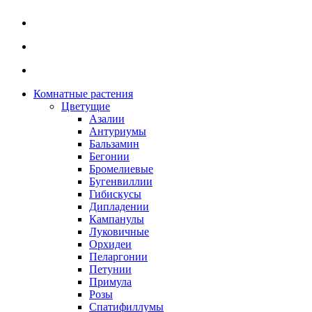
Комнатные растения
Цветущие
Азалии
Антуриумы
Бальзамин
Бегонии
Бромелиевые
Бугенвиллии
Гибискусы
Дипладении
Кампанулы
Луковичные
Орхидеи
Пеларгонии
Петунии
Примула
Розы
Спатифиллумы