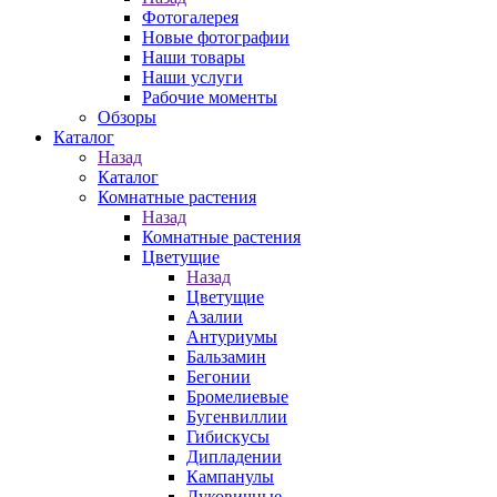
Фотогалерея
Новые фотографии
Наши товары
Наши услуги
Рабочие моменты
Обзоры
Каталог
Назад
Каталог
Комнатные растения
Назад
Комнатные растения
Цветущие
Назад
Цветущие
Азалии
Антуриумы
Бальзамин
Бегонии
Бромелиевые
Бугенвиллии
Гибискусы
Дипладении
Кампанулы
Луковичные