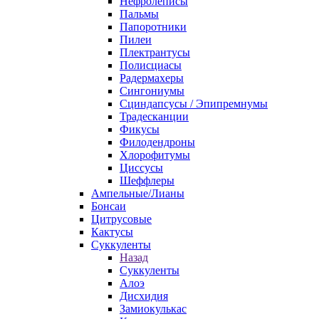
Нефролеписы
Пальмы
Папоротники
Пилеи
Плектрантусы
Полисциасы
Радермахеры
Сингониумы
Сциндапсусы / Эпипремнумы
Традесканции
Фикусы
Филодендроны
Хлорофитумы
Циссусы
Шеффлеры
Ампельные/Лианы
Бонсаи
Цитрусовые
Кактусы
Суккуленты
Назад
Суккуленты
Алоэ
Дисхидия
Замиокулькас