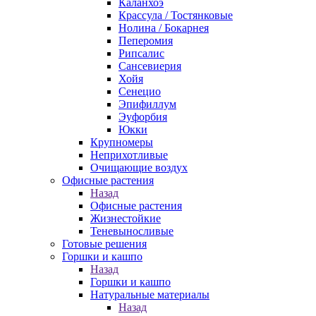
Каланхоэ
Крассула / Тостянковые
Нолина / Бокарнея
Пеперомия
Рипсалис
Сансевиерия
Хойя
Сенецио
Эпифиллум
Эуфорбия
Юкки
Крупномеры
Неприхотливые
Очищающие воздух
Офисные растения
Назад
Офисные растения
Жизнестойкие
Теневыносливые
Готовые решения
Горшки и кашпо
Назад
Горшки и кашпо
Натуральные материалы
Назад