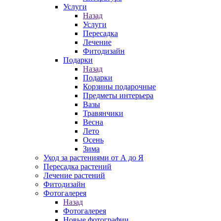
Услуги
Назад
Услуги
Пересадка
Лечение
Фитодизайн
Подарки
Назад
Подарки
Корзины подарочные
Предметы интерьера
Вазы
Травянчики
Весна
Лето
Осень
Зима
Уход за растениями от А до Я
Пересадка растений
Лечение растений
Фитодизайн
Фотогалерея
Назад
Фотогалерея
Новые фотографии