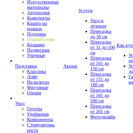
Искусственные
материалы
Услуги
Автополив
Комплекты
Уход и
Кашпо на
лечение
ножках
Пересадка
Поддоны
до 30 см
Показать еще
Пересадка
Большие
Как куп
от 31 до 100
Подвесные
см
Уличные
У
Пересадка
о
от 101 до
Подставки
Акции
У
150 см
Классика
д
Пересадка
Лофт
Г
от 151 до
На колесах
на
180 см
Фигурные
Пересадка
Опоры
от 181 до
200 см
Уход
Пересадка
Грунты
от 201 см
Удобрения
Фитодизайн
Компоненты
Стимуляторы
роста