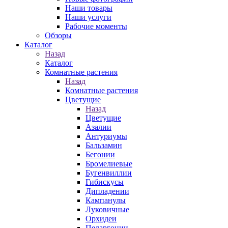
Наши товары
Наши услуги
Рабочие моменты
Обзоры
Каталог
Назад
Каталог
Комнатные растения
Назад
Комнатные растения
Цветущие
Назад
Цветущие
Азалии
Антуриумы
Бальзамин
Бегонии
Бромелиевые
Бугенвиллии
Гибискусы
Дипладении
Кампанулы
Луковичные
Орхидеи
Пеларгонии