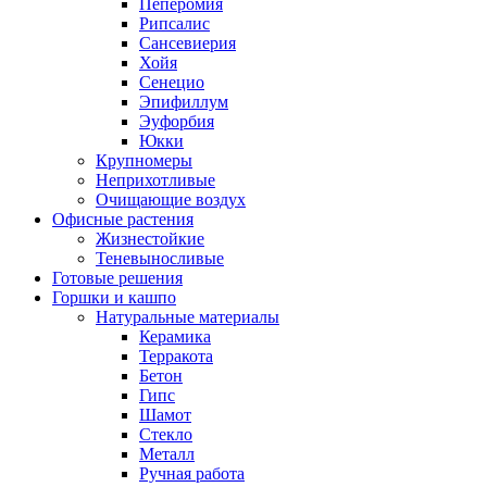
Пеперомия
Рипсалис
Сансевиерия
Хойя
Сенецио
Эпифиллум
Эуфорбия
Юкки
Крупномеры
Неприхотливые
Очищающие воздух
Офисные растения
Жизнестойкие
Теневыносливые
Готовые решения
Горшки и кашпо
Натуральные материалы
Керамика
Терракота
Бетон
Гипс
Шамот
Стекло
Металл
Ручная работа