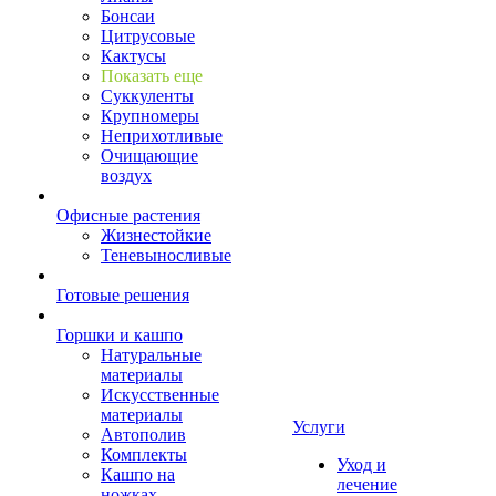
Бонсаи
Цитрусовые
Кактусы
Показать еще
Суккуленты
Крупномеры
Неприхотливые
Очищающие
воздух
Офисные растения
Жизнестойкие
Теневыносливые
Готовые решения
Горшки и кашпо
Натуральные
материалы
Искусственные
материалы
Услуги
Автополив
Комплекты
Уход и
Кашпо на
лечение
ножках