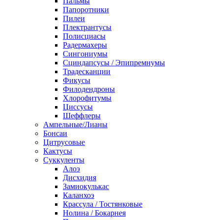
Пальмы
Папоротники
Пилеи
Плектрантусы
Полисциасы
Радермахеры
Сингониумы
Сциндапсусы / Эпипремнумы
Традесканции
Фикусы
Филодендроны
Хлорофитумы
Циссусы
Шеффлеры
Ампельные/Лианы
Бонсаи
Цитрусовые
Кактусы
Суккуленты
Алоэ
Дисхидия
Замиокулькас
Каланхоэ
Крассула / Тостянковые
Нолина / Бокарнея