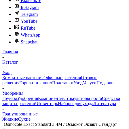
Вконтакте
Instagram
Telegram
YouTube
RuTube
WhatsApp
Snapchat
Главная
-
Каталог
-
Уход
Комнатные растения
Офисные растения
Готовые
решения
Горшки и кашпо
Подставки
Уход
Услуги
Подарки
-
Удобрения
Грунты
Удобрения
Компоненты
Стимуляторы роста
Средства
защиты растений
Инвентарь
Наборы для ухода
Литература
-
Гранулированные
Жидкие
Сухие
-
Osmocote Exact Standard 3-4М / Осмокот Экзакт Стандарт