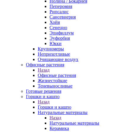
Нолина / Бокарнея
Пеперомия
Рипсалис
Сансевиерия
Хойя
Сенецио
Эпифиллум
Эуфорбия
Юкки
Крупномеры
Неприхотливые
Очищающие воздух
Офисные растения
Назад
Офисные растения
Жизнестойкие
Теневыносливые
Готовые решения
Горшки и кашпо
Назад
Горшки и кашпо
Натуральные материалы
Назад
Натуральные материалы
Керамика