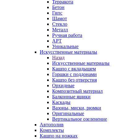
Терракота
Бетон
Гипс
Шамот
Стекло
Металл
Ручная работа
АРТ
Уникальные
Искусственные материалы
Назад
Искусственные материалы
Кашпо с вкладышем
Горшки с поддонами
Кашпо без отверстия
Орхидные
Композитный материал
Балконные ящики
Каскады
Вазоны, миски, рюмки
Оригинальные
Вертикальное озеленение
Автополив
Комплекты
Кашпо на ножках