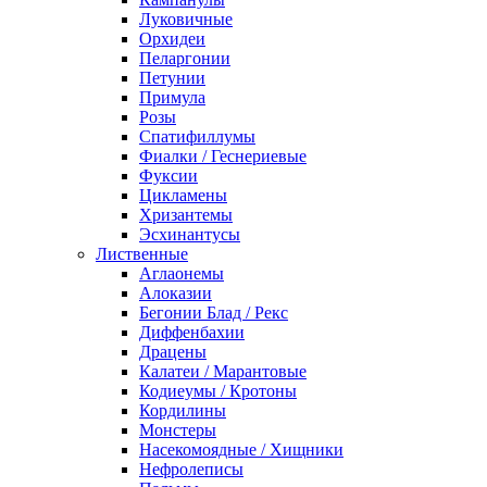
Луковичные
Орхидеи
Пеларгонии
Петунии
Примула
Розы
Спатифиллумы
Фиалки / Геснериевые
Фуксии
Цикламены
Хризантемы
Эсхинантусы
Лиственные
Аглаонемы
Алоказии
Бегонии Блад / Рекс
Диффенбахии
Драцены
Калатеи / Марантовые
Кодиеумы / Кротоны
Кордилины
Монстеры
Насекомоядные / Хищники
Нефролеписы