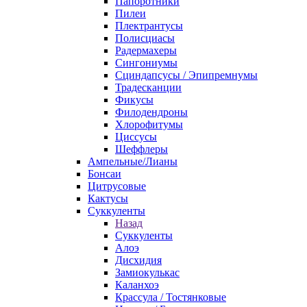
Папоротники
Пилеи
Плектрантусы
Полисциасы
Радермахеры
Сингониумы
Сциндапсусы / Эпипремнумы
Традесканции
Фикусы
Филодендроны
Хлорофитумы
Циссусы
Шеффлеры
Ампельные/Лианы
Бонсаи
Цитрусовые
Кактусы
Суккуленты
Назад
Суккуленты
Алоэ
Дисхидия
Замиокулькас
Каланхоэ
Крассула / Тостянковые