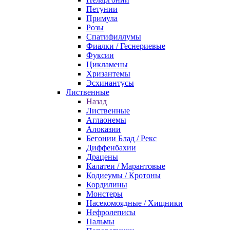
Петунии
Примула
Розы
Спатифиллумы
Фиалки / Геснериевые
Фуксии
Цикламены
Хризантемы
Эсхинантусы
Лиственные
Назад
Лиственные
Аглаонемы
Алоказии
Бегонии Блад / Рекс
Диффенбахии
Драцены
Калатеи / Марантовые
Кодиеумы / Кротоны
Кордилины
Монстеры
Насекомоядные / Хищники
Нефролеписы
Пальмы