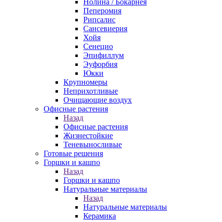
Нолина / Бокарнея
Пеперомия
Рипсалис
Сансевиерия
Хойя
Сенецио
Эпифиллум
Эуфорбия
Юкки
Крупномеры
Неприхотливые
Очищающие воздух
Офисные растения
Назад
Офисные растения
Жизнестойкие
Теневыносливые
Готовые решения
Горшки и кашпо
Назад
Горшки и кашпо
Натуральные материалы
Назад
Натуральные материалы
Керамика