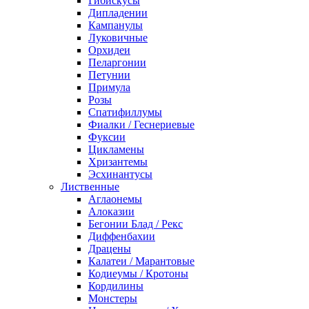
Гибискусы
Дипладении
Кампанулы
Луковичные
Орхидеи
Пеларгонии
Петунии
Примула
Розы
Спатифиллумы
Фиалки / Геснериевые
Фуксии
Цикламены
Хризантемы
Эсхинантусы
Лиственные
Аглаонемы
Алоказии
Бегонии Блад / Рекс
Диффенбахии
Драцены
Калатеи / Марантовые
Кодиеумы / Кротоны
Кордилины
Монстеры