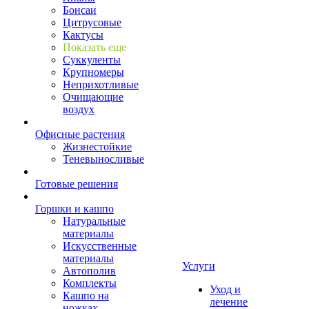
Бонсаи
Цитрусовые
Кактусы
Показать еще
Суккуленты
Крупномеры
Неприхотливые
Очищающие
воздух
Офисные растения
Жизнестойкие
Теневыносливые
Готовые решения
Горшки и кашпо
Натуральные
материалы
Искусственные
материалы
Услуги
Автополив
Комплекты
Уход и
Кашпо на
лечение
ножках