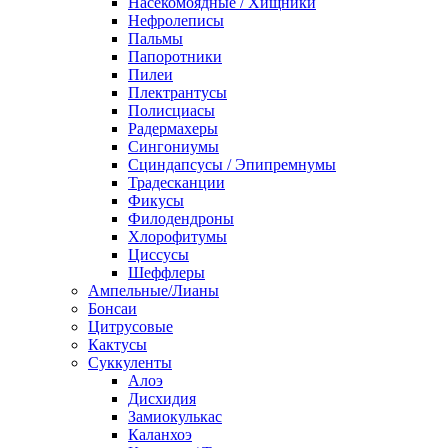
Насекомоядные / Хищники
Нефролеписы
Пальмы
Папоротники
Пилеи
Плектрантусы
Полисциасы
Радермахеры
Сингониумы
Сциндапсусы / Эпипремнумы
Традесканции
Фикусы
Филодендроны
Хлорофитумы
Циссусы
Шеффлеры
Ампельные/Лианы
Бонсаи
Цитрусовые
Кактусы
Суккуленты
Алоэ
Дисхидия
Замиокулькас
Каланхоэ