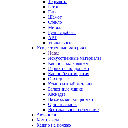
Терракота
Бетон
Гипс
Шамот
Стекло
Металл
Ручная работа
АРТ
Уникальные
Искусственные материалы
Назад
Искусственные материалы
Кашпо с вкладышем
Горшки с поддонами
Кашпо без отверстия
Орхидные
Композитный материал
Балконные ящики
Каскады
Вазоны, миски, рюмки
Оригинальные
Вертикальное озеленение
Автополив
Комплекты
Кашпо на ножках