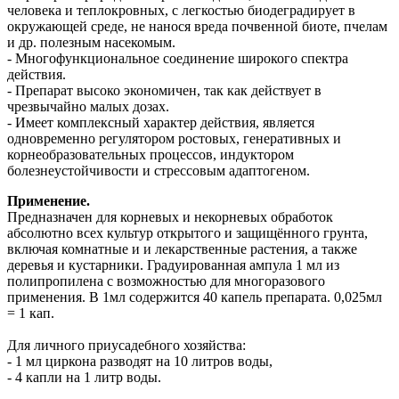
человека и теплокровных, с легкостью биодеградирует в
окружающей среде, не нанося вреда почвенной биоте, пчелам
и др. полезным насекомым.
- Многофункциональное соединение широкого спектра
действия.
- Препарат высоко экономичен, так как действует в
чрезвычайно малых дозах.
- Имеет комплексный характер действия, является
одновременно регулятором ростовых, генеративных и
корнеобразовательных процессов, индуктором
болезнеустойчивости и стрессовым адаптогеном.
Применение.
Предназначен для корневых и некорневых обработок
абсолютно всех культур открытого и защищённого грунта,
включая комнатные и и лекарственные растения, а также
деревья и кустарники. Градуированная ампула 1 мл из
полипропилена с возможностью для многоразового
применения. В 1мл содержится 40 капель препарата. 0,025мл
= 1 кап.
Для личного приусадебного хозяйства:
- 1 мл циркона разводят на 10 литров воды,
- 4 капли на 1 литр воды.