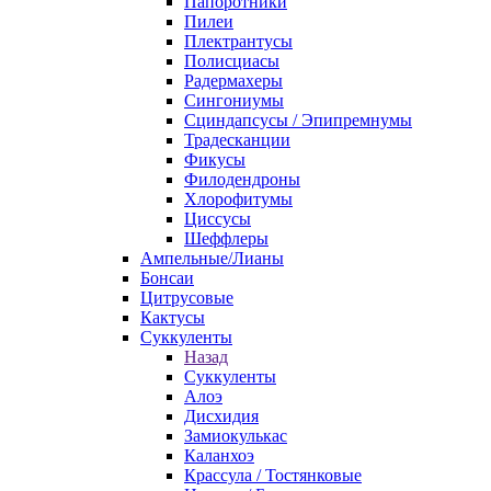
Папоротники
Пилеи
Плектрантусы
Полисциасы
Радермахеры
Сингониумы
Сциндапсусы / Эпипремнумы
Традесканции
Фикусы
Филодендроны
Хлорофитумы
Циссусы
Шеффлеры
Ампельные/Лианы
Бонсаи
Цитрусовые
Кактусы
Суккуленты
Назад
Суккуленты
Алоэ
Дисхидия
Замиокулькас
Каланхоэ
Крассула / Тостянковые