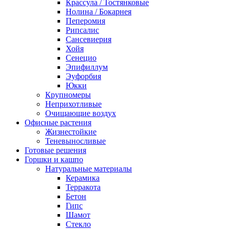
Крассула / Тостянковые
Нолина / Бокарнея
Пеперомия
Рипсалис
Сансевиерия
Хойя
Сенецио
Эпифиллум
Эуфорбия
Юкки
Крупномеры
Неприхотливые
Очищающие воздух
Офисные растения
Жизнестойкие
Теневыносливые
Готовые решения
Горшки и кашпо
Натуральные материалы
Керамика
Терракота
Бетон
Гипс
Шамот
Стекло