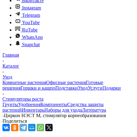
Вконтакте
Instagram
Telegram
YouTube
RuTube
WhatsApp
Snapchat
Главная
-
Каталог
-
Уход
Комнатные растения
Офисные растения
Готовые
решения
Горшки и кашпо
Подставки
Уход
Услуги
Подарки
-
Стимуляторы роста
Грунты
Удобрения
Компоненты
Средства защиты
растений
Инвентарь
Наборы для ухода
Литература
-
Циркон НЭСТ М, стимулятор корнеобразования
Поделиться