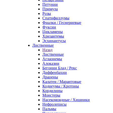
Петунии
Примула
Розы
Спатифиллумы
Фиалки / Геснериевые
Фуксии
Цикламены
Хризантемы
Эсхинантусы
Лиственные
Назад
Лиственные
Аглаонемы
Алоказии
Бегонии Блад / Рекс
Диффенбахии
Драцены
Калатеи / Марантовые
Кодиеумы / Кротоны
Кордилины
Монстеры
Насекомоядные / Хищники
Нефролеписы
Пальмы