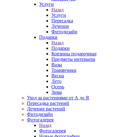
Услуги
Назад
Услуги
Пересадка
Лечение
Фитодизайн
Подарки
Назад
Подарки
Корзины подарочные
Предметы интерьера
Вазы
Травянчики
Весна
Лето
Осень
Зима
Уход за растениями от А до Я
Пересадка растений
Лечение растений
Фитодизайн
Фотогалерея
Назад
Фотогалерея
Новые фотографии