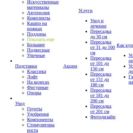
Искусственные
материалы
Услуги
Автополив
Комплекты
Уход и
Кашпо на
лечение
ножках
Пересадка
Поддоны
до 30 см
Показать еще
Пересадка
Большие
Как куп
от 31 до 100
Подвесные
см
Уличные
У
Пересадка
о
от 101 до
Подставки
Акции
У
150 см
Классика
д
Пересадка
Лофт
Г
от 151 до
На колесах
на
180 см
Фигурные
Пересадка
Опоры
от 181 до
200 см
Уход
Пересадка
Грунты
от 201 см
Удобрения
Фитодизайн
Компоненты
Стимуляторы
роста