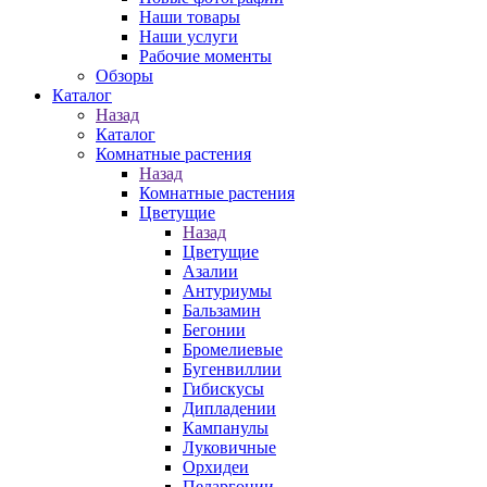
Наши товары
Наши услуги
Рабочие моменты
Обзоры
Каталог
Назад
Каталог
Комнатные растения
Назад
Комнатные растения
Цветущие
Назад
Цветущие
Азалии
Антуриумы
Бальзамин
Бегонии
Бромелиевые
Бугенвиллии
Гибискусы
Дипладении
Кампанулы
Луковичные
Орхидеи
Пеларгонии