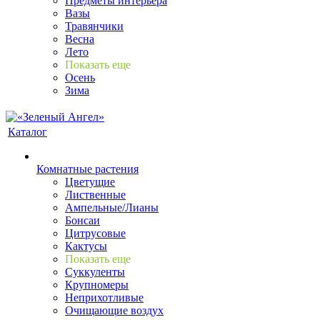
Предметы интерьера
Вазы
Травянчики
Весна
Лето
Показать еще
Осень
Зима
Каталог
Комнатные растения
Цветущие
Лиственные
Ампельные/Лианы
Бонсаи
Цитрусовые
Кактусы
Показать еще
Суккуленты
Крупномеры
Неприхотливые
Очищающие воздух