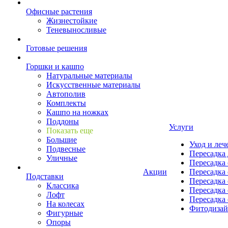
Офисные растения
Жизнестойкие
Теневыносливые
Готовые решения
Горшки и кашпо
Натуральные материалы
Искусственные материалы
Автополив
Комплекты
Кашпо на ножках
Поддоны
Услуги
Показать еще
Большие
Уход и леч
Подвесные
Пересадка 
Уличные
Пересадка 
Акции
Пересадка 
Подставки
Пересадка 
Классика
Пересадка 
Лофт
Пересадка 
На колесах
Фитодиза
Фигурные
Опоры