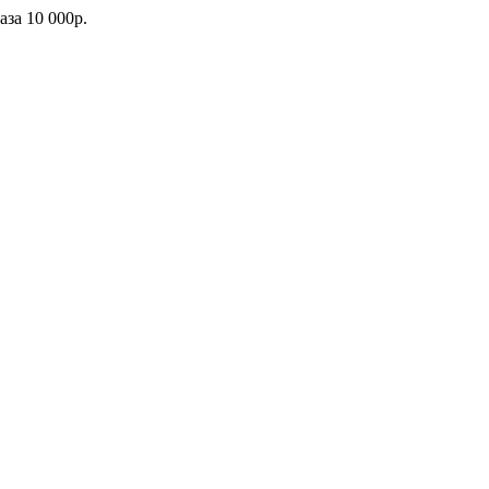
каза
10 000р.