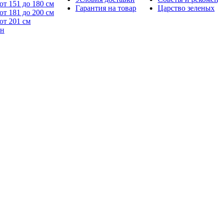
от 151 до 180 см
Гарантия на товар
Царство зеленых
от 181 до 200 см
от 201 см
йн