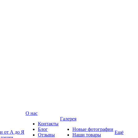
О нас
Галерея
Контакты
Блог
Новые фотографии
и от А до Я
Ещё
Отзывы
Наши товары
ндации