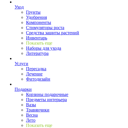
Уход
Грунты
Удобрения
Компоненты
Стимуляторы роста
Средства защиты растений
Инвентарь
Показать еще
Наборы для ухода
Литература
Услуги
Пересадка
Лечение
Фитодизайн
Подарки
Корзины подарочные
Предметы интерьера
Вазы
Травянчики
Весна
Лето
Показать еще