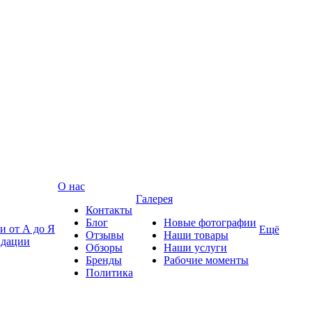
О нас
Галерея
Контакты
Блог
Новые фотографии
и от А до Я
Ещё
Отзывы
Наши товары
ндации
Обзоры
Наши услуги
Бренды
Рабочие моменты
Политика