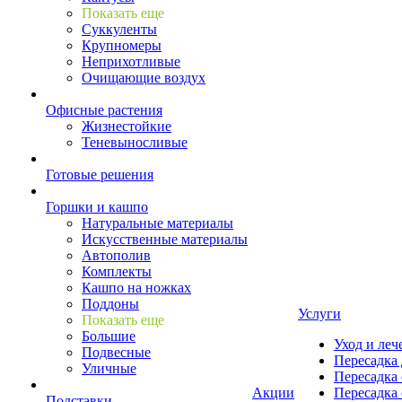
Показать еще
Суккуленты
Крупномеры
Неприхотливые
Очищающие воздух
Офисные растения
Жизнестойкие
Теневыносливые
Готовые решения
Горшки и кашпо
Натуральные материалы
Искусственные материалы
Автополив
Комплекты
Кашпо на ножках
Поддоны
Услуги
Показать еще
Большие
Уход и леч
Подвесные
Пересадка 
Уличные
Пересадка 
Акции
Пересадка 
Подставки