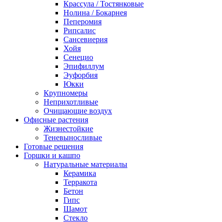
Крассула / Тостянковые
Нолина / Бокарнея
Пеперомия
Рипсалис
Сансевиерия
Хойя
Сенецио
Эпифиллум
Эуфорбия
Юкки
Крупномеры
Неприхотливые
Очищающие воздух
Офисные растения
Жизнестойкие
Теневыносливые
Готовые решения
Горшки и кашпо
Натуральные материалы
Керамика
Терракота
Бетон
Гипс
Шамот
Стекло