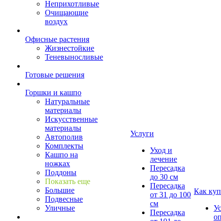
Неприхотливые
Очищающие
воздух
Офисные растения
Жизнестойкие
Теневыносливые
Готовые решения
Горшки и кашпо
Натуральные
материалы
Искусственные
материалы
Услуги
Автополив
Комплекты
Уход и
Кашпо на
лечение
ножках
Пересадка
Поддоны
до 30 см
Показать еще
Пересадка
Большие
Как куп
от 31 до 100
Подвесные
см
Уличные
У
Пересадка
о