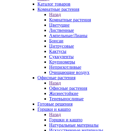
Каталог товаров
Комнатные растения
Назад
Комнатные растения
Цветущие
Лиственные
Ампельные/Лианы
Бонсаи
Цитрусовые
Кактусы
Суккуленты
Крупномеры
Неприхотливые
Очищающие воздух
Офисные растения
Назад
Офисные растения
Жизнестойкие
Теневыносливые
Готовые решения
Горшки и кашпо
Назад
Горшки и кашпо
Натуральные материалы
Искусственные материалы