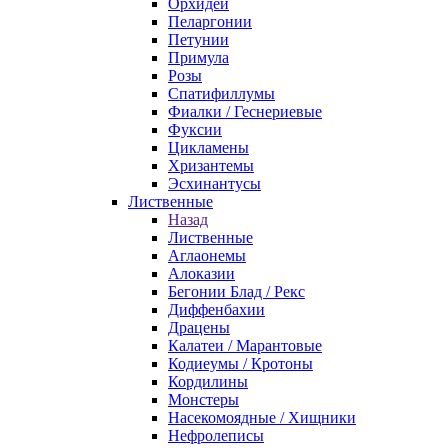
Орхидеи
Пеларгонии
Петунии
Примула
Розы
Спатифиллумы
Фиалки / Геснериевые
Фуксии
Цикламены
Хризантемы
Эсхинантусы
Лиственные
Назад
Лиственные
Аглаонемы
Алоказии
Бегонии Блад / Рекс
Диффенбахии
Драцены
Калатеи / Марантовые
Кодиеумы / Кротоны
Кордилины
Монстеры
Насекомоядные / Хищники
Нефролеписы