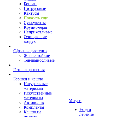
Бонсаи
Цитрусовые
Кактусы
Показать еще
Суккуленты
Крупномеры
Неприхотливые
Очищающие
воздух
Офисные растения
Жизнестойкие
Теневыносливые
Готовые решения
Горшки и кашпо
Натуральные
материалы
Искусственные
материалы
Услуги
Автополив
Комплекты
Уход и
Кашпо на
лечение
ножках