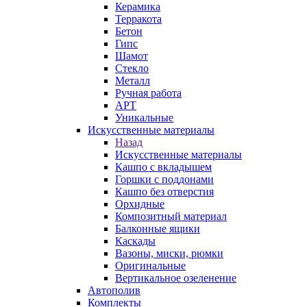
Керамика
Терракота
Бетон
Гипс
Шамот
Стекло
Металл
Ручная работа
АРТ
Уникальные
Искусственные материалы
Назад
Искусственные материалы
Кашпо с вкладышем
Горшки с поддонами
Кашпо без отверстия
Орхидные
Композитный материал
Балконные ящики
Каскады
Вазоны, миски, рюмки
Оригинальные
Вертикальное озеленение
Автополив
Комплекты