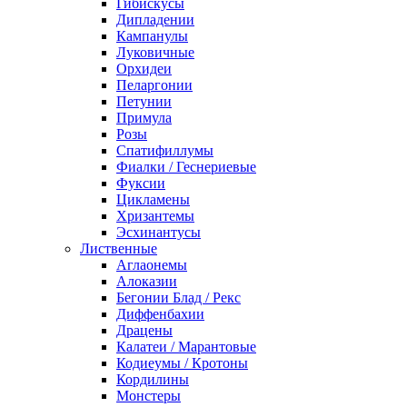
Гибискусы
Дипладении
Кампанулы
Луковичные
Орхидеи
Пеларгонии
Петунии
Примула
Розы
Спатифиллумы
Фиалки / Геснериевые
Фуксии
Цикламены
Хризантемы
Эсхинантусы
Лиственные
Аглаонемы
Алоказии
Бегонии Блад / Рекс
Диффенбахии
Драцены
Калатеи / Марантовые
Кодиеумы / Кротоны
Кордилины
Монстеры