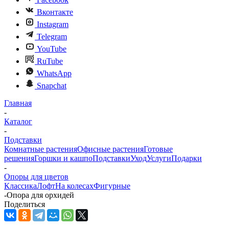
Вконтакте
Instagram
Telegram
YouTube
RuTube
WhatsApp
Snapchat
Главная
-
Каталог
-
Подставки
Комнатные растения
Офисные растения
Готовые
решения
Горшки и кашпо
Подставки
Уход
Услуги
Подарки
-
Опоры для цветов
Классика
Лофт
На колесах
Фигурные
-
Опора для орхидей
Поделиться