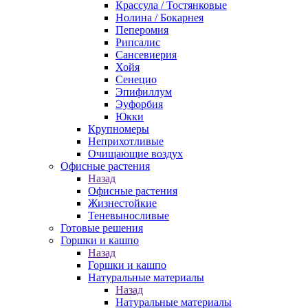
Крассула / Тостянковые
Нолина / Бокарнея
Пеперомия
Рипсалис
Сансевиерия
Хойя
Сенецио
Эпифиллум
Эуфорбия
Юкки
Крупномеры
Неприхотливые
Очищающие воздух
Офисные растения
Назад
Офисные растения
Жизнестойкие
Теневыносливые
Готовые решения
Горшки и кашпо
Назад
Горшки и кашпо
Натуральные материалы
Назад
Натуральные материалы