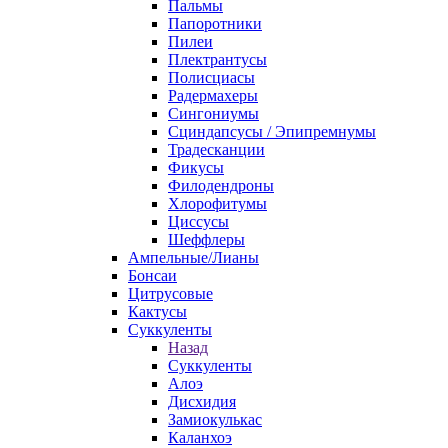
Пальмы
Папоротники
Пилеи
Плектрантусы
Полисциасы
Радермахеры
Сингониумы
Сциндапсусы / Эпипремнумы
Традесканции
Фикусы
Филодендроны
Хлорофитумы
Циссусы
Шеффлеры
Ампельные/Лианы
Бонсаи
Цитрусовые
Кактусы
Суккуленты
Назад
Суккуленты
Алоэ
Дисхидия
Замиокулькас
Каланхоэ