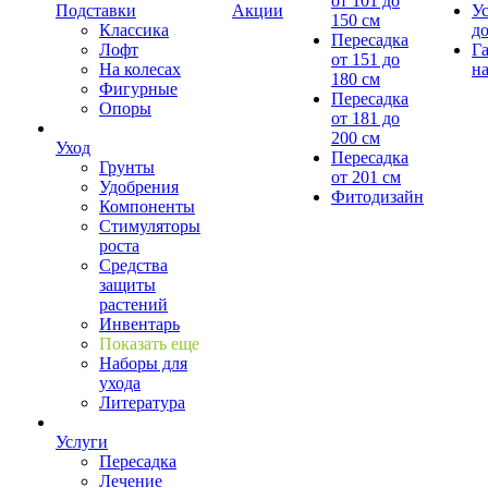
от 101 до
Подставки
Акции
У
150 см
Классика
д
Пересадка
Лофт
Г
от 151 до
На колесах
на
180 см
Фигурные
Пересадка
Опоры
от 181 до
200 см
Уход
Пересадка
Грунты
от 201 см
Удобрения
Фитодизайн
Компоненты
Стимуляторы
роста
Средства
защиты
растений
Инвентарь
Показать еще
Наборы для
ухода
Литература
Услуги
Пересадка
Лечение