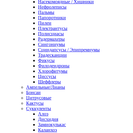
Насекомоядные / Хищники
Нефролеписы
Пальмы
Папоротники
Пилеи
Плектрантусы
Полисциасы
Радермахеры
Сингониумы
Сциндапсусы / Эпипремнумы
Традесканции
Фикусы
Филодендроны
Хлорофитумы
Циссусы
Шеффлеры
Ампельные/Лианы
Бонсаи
Цитрусовые
Кактусы
Суккуленты
Алоэ
Дисхидия
Замиокулькас
Каланхоэ