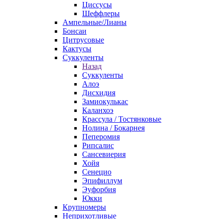
Циссусы
Шеффлеры
Ампельные/Лианы
Бонсаи
Цитрусовые
Кактусы
Суккуленты
Назад
Суккуленты
Алоэ
Дисхидия
Замиокулькас
Каланхоэ
Крассула / Тостянковые
Нолина / Бокарнея
Пеперомия
Рипсалис
Сансевиерия
Хойя
Сенецио
Эпифиллум
Эуфорбия
Юкки
Крупномеры
Неприхотливые