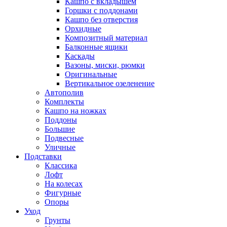
Кашпо с вкладышем
Горшки с поддонами
Кашпо без отверстия
Орхидные
Композитный материал
Балконные ящики
Каскады
Вазоны, миски, рюмки
Оригинальные
Вертикальное озеленение
Автополив
Комплекты
Кашпо на ножках
Поддоны
Большие
Подвесные
Уличные
Подставки
Классика
Лофт
На колесах
Фигурные
Опоры
Уход
Грунты