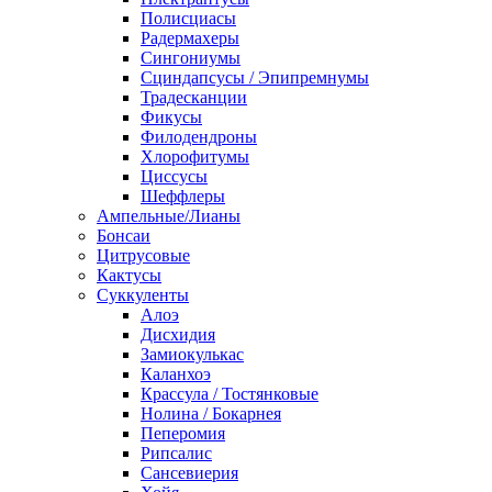
Полисциасы
Радермахеры
Сингониумы
Сциндапсусы / Эпипремнумы
Традесканции
Фикусы
Филодендроны
Хлорофитумы
Циссусы
Шеффлеры
Ампельные/Лианы
Бонсаи
Цитрусовые
Кактусы
Суккуленты
Алоэ
Дисхидия
Замиокулькас
Каланхоэ
Крассула / Тостянковые
Нолина / Бокарнея
Пеперомия
Рипсалис
Сансевиерия