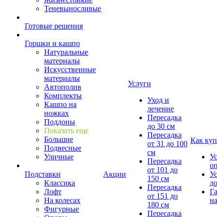
Теневыносливые
Готовые решения
Горшки и кашпо
Натуральные
материалы
Искусственные
материалы
Услуги
Автополив
Комплекты
Уход и
Кашпо на
лечение
ножках
Пересадка
Поддоны
до 30 см
Показать еще
Пересадка
Большие
Как куп
от 31 до 100
Подвесные
см
Уличные
У
Пересадка
о
от 101 до
Подставки
Акции
У
150 см
Классика
д
Пересадка
Лофт
Г
от 151 до
На колесах
на
180 см
Фигурные
Пересадка