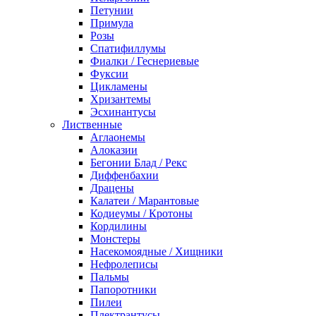
Петунии
Примула
Розы
Спатифиллумы
Фиалки / Геснериевые
Фуксии
Цикламены
Хризантемы
Эсхинантусы
Лиственные
Аглаонемы
Алоказии
Бегонии Блад / Рекс
Диффенбахии
Драцены
Калатеи / Марантовые
Кодиеумы / Кротоны
Кордилины
Монстеры
Насекомоядные / Хищники
Нефролеписы
Пальмы
Папоротники
Пилеи
Плектрантусы