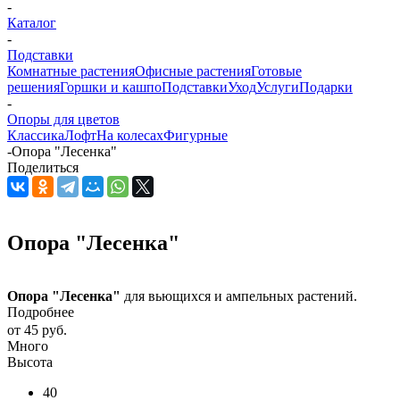
-
Каталог
-
Подставки
Комнатные растения
Офисные растения
Готовые
решения
Горшки и кашпо
Подставки
Уход
Услуги
Подарки
-
Опоры для цветов
Классика
Лофт
На колесах
Фигурные
-
Опора "Лесенка"
Поделиться
Опора "Лесенка"
Опора "Лесенка"
для вьющихся и ампельных растений.
Подробнее
от
45 руб.
Много
Высота
40