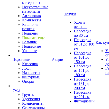
материалы
Искусственные
материалы
Услуги
Автополив
Комплекты
Уход и
Кашпо на
лечение
ножках
Пересадка
Поддоны
до 30 см
Показать еще
Пересадка
Большие
Как куп
от 31 до 100
Подвесные
см
Уличные
У
Пересадка
о
от 101 до
Подставки
Акции
У
150 см
Классика
д
Пересадка
Лофт
Г
от 151 до
На колесах
на
180 см
Фигурные
Пересадка
Опоры
от 181 до
200 см
Уход
Пересадка
Грунты
от 201 см
Удобрения
Фитодизайн
Компоненты
Стимуляторы