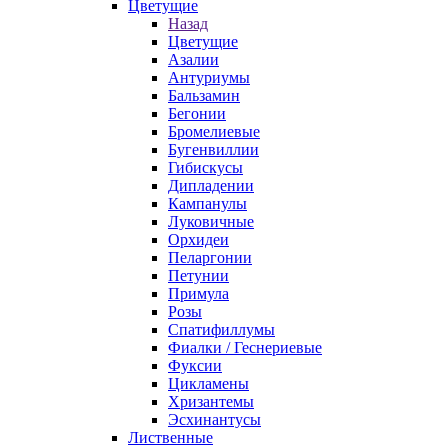
Цветущие
Назад
Цветущие
Азалии
Антуриумы
Бальзамин
Бегонии
Бромелиевые
Бугенвиллии
Гибискусы
Дипладении
Кампанулы
Луковичные
Орхидеи
Пеларгонии
Петунии
Примула
Розы
Спатифиллумы
Фиалки / Геснериевые
Фуксии
Цикламены
Хризантемы
Эсхинантусы
Лиственные