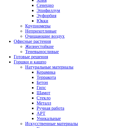
Хойя
Сенецио
Эпифиллум
Эуфорбия
Юкки
Крупномеры
Неприхотливые
Очищающие воздух
Офисные растения
Жизнестойкие
Теневыносливые
Готовые решения
Горшки и кашпо
Натуральные материалы
Керамика
Терракота
Бетон
Гипс
Шамот
Стекло
Металл
Ручная работа
АРТ
Уникальные
Искусственные материалы