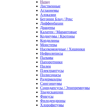
Назад
Лиственные
Аглаонемы
Алоказии
Бегонии Блад / Рекс
Диффенбахии
Драцены
Калатеи / Марантовые
Кодиеумы / Кротоны
Кордилины
Монстеры
Насекомоядные / Хищники
Нефролеписы
Пальмы
Папоротники
Пилеи
Плектрантусы
Полисциасы
Радермахеры
Сингониумы
Сциндапсусы / Эпипремнумы
Традесканции
Фикусы
Филодендроны
Хлорофитумы