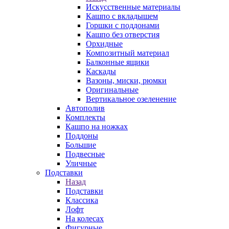
Искусственные материалы
Кашпо с вкладышем
Горшки с поддонами
Кашпо без отверстия
Орхидные
Композитный материал
Балконные ящики
Каскады
Вазоны, миски, рюмки
Оригинальные
Вертикальное озеленение
Автополив
Комплекты
Кашпо на ножках
Поддоны
Большие
Подвесные
Уличные
Подставки
Назад
Подставки
Классика
Лофт
На колесах
Фигурные