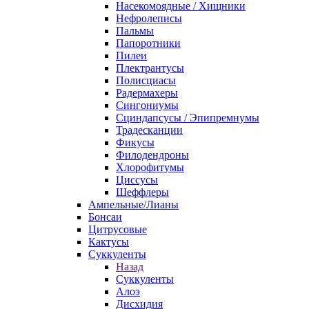
Насекомоядные / Хищники
Нефролеписы
Пальмы
Папоротники
Пилеи
Плектрантусы
Полисциасы
Радермахеры
Сингониумы
Сциндапсусы / Эпипремнумы
Традесканции
Фикусы
Филодендроны
Хлорофитумы
Циссусы
Шеффлеры
Ампельные/Лианы
Бонсаи
Цитрусовые
Кактусы
Суккуленты
Назад
Суккуленты
Алоэ
Дисхидия