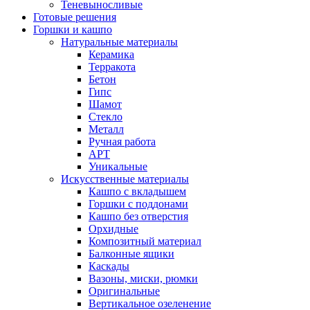
Теневыносливые
Готовые решения
Горшки и кашпо
Натуральные материалы
Керамика
Терракота
Бетон
Гипс
Шамот
Стекло
Металл
Ручная работа
АРТ
Уникальные
Искусственные материалы
Кашпо с вкладышем
Горшки с поддонами
Кашпо без отверстия
Орхидные
Композитный материал
Балконные ящики
Каскады
Вазоны, миски, рюмки
Оригинальные
Вертикальное озеленение