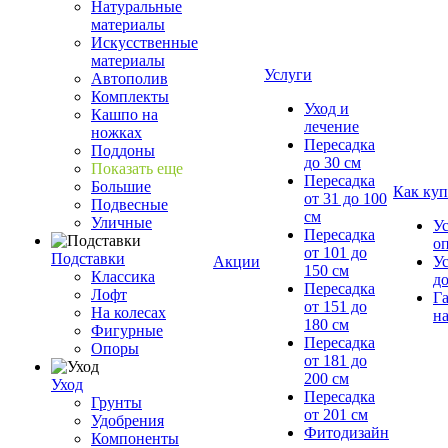
Натуральные
материалы
Искусственные
материалы
Услуги
Автополив
Комплекты
Уход и
Кашпо на
лечение
ножках
Пересадка
Поддоны
до 30 см
Показать еще
Пересадка
Большие
Как куп
от 31 до 100
Подвесные
см
Уличные
У
Пересадка
о
от 101 до
Подставки
Акции
У
150 см
Классика
д
Пересадка
Лофт
Г
от 151 до
На колесах
на
180 см
Фигурные
Пересадка
Опоры
от 181 до
200 см
Уход
Пересадка
Грунты
от 201 см
Удобрения
Фитодизайн
Компоненты