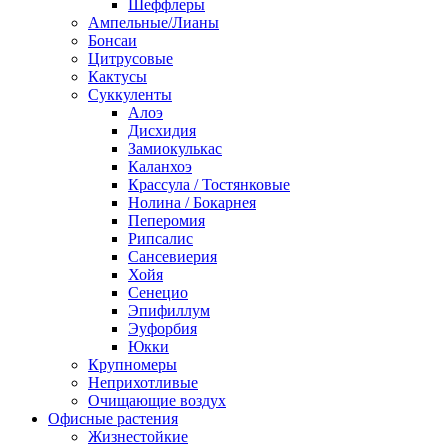
Шеффлеры
Ампельные/Лианы
Бонсаи
Цитрусовые
Кактусы
Суккуленты
Алоэ
Дисхидия
Замиокулькас
Каланхоэ
Крассула / Тостянковые
Нолина / Бокарнея
Пеперомия
Рипсалис
Сансевиерия
Хойя
Сенецио
Эпифиллум
Эуфорбия
Юкки
Крупномеры
Неприхотливые
Очищающие воздух
Офисные растения
Жизнестойкие