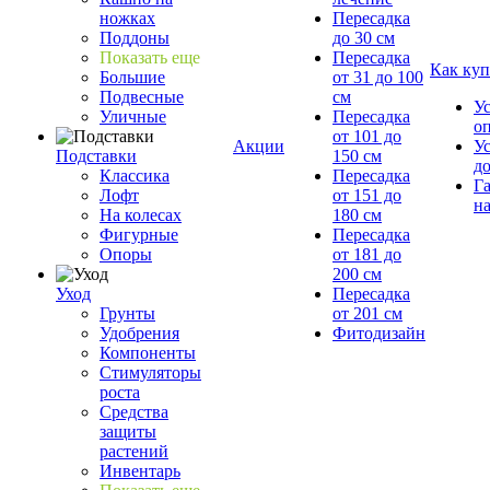
ножках
Пересадка
Поддоны
до 30 см
Показать еще
Пересадка
Как куп
Большие
от 31 до 100
Подвесные
см
У
Уличные
Пересадка
о
от 101 до
Акции
У
Подставки
150 см
д
Классика
Пересадка
Г
Лофт
от 151 до
на
На колесах
180 см
Фигурные
Пересадка
Опоры
от 181 до
200 см
Уход
Пересадка
Грунты
от 201 см
Удобрения
Фитодизайн
Компоненты
Стимуляторы
роста
Средства
защиты
растений
Инвентарь