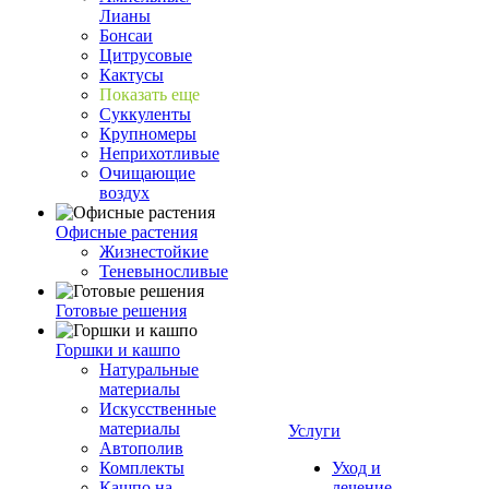
Лианы
Бонсаи
Цитрусовые
Кактусы
Показать еще
Суккуленты
Крупномеры
Неприхотливые
Очищающие
воздух
Офисные растения
Жизнестойкие
Теневыносливые
Готовые решения
Горшки и кашпо
Натуральные
материалы
Искусственные
материалы
Услуги
Автополив
Комплекты
Уход и
Кашпо на
лечение