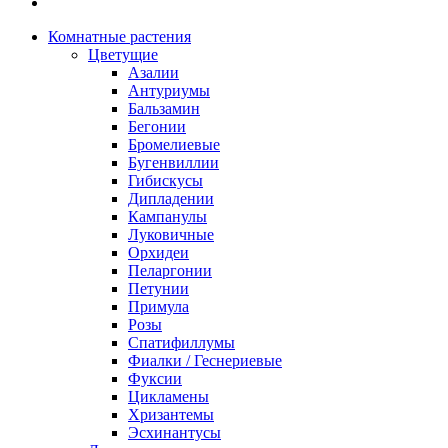
Комнатные растения
Цветущие
Азалии
Антуриумы
Бальзамин
Бегонии
Бромелиевые
Бугенвиллии
Гибискусы
Дипладении
Кампанулы
Луковичные
Орхидеи
Пеларгонии
Петунии
Примула
Розы
Спатифиллумы
Фиалки / Геснериевые
Фуксии
Цикламены
Хризантемы
Эсхинантусы