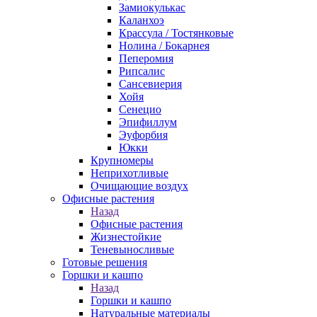
Замиокулькас
Каланхоэ
Крассула / Тостянковые
Нолина / Бокарнея
Пеперомия
Рипсалис
Сансевиерия
Хойя
Сенецио
Эпифиллум
Эуфорбия
Юкки
Крупномеры
Неприхотливые
Очищающие воздух
Офисные растения
Назад
Офисные растения
Жизнестойкие
Теневыносливые
Готовые решения
Горшки и кашпо
Назад
Горшки и кашпо
Натуральные материалы