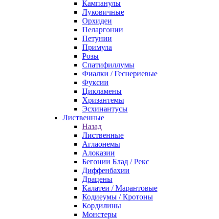
Кампанулы
Луковичные
Орхидеи
Пеларгонии
Петунии
Примула
Розы
Спатифиллумы
Фиалки / Геснериевые
Фуксии
Цикламены
Хризантемы
Эсхинантусы
Лиственные
Назад
Лиственные
Аглаонемы
Алоказии
Бегонии Блад / Рекс
Диффенбахии
Драцены
Калатеи / Марантовые
Кодиеумы / Кротоны
Кордилины
Монстеры