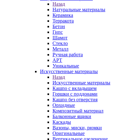
Назад
Натуральные материалы
Керамика
Терракота
Бетон
Гипс
Шамот
Стекло
Металл
Ручная работа
АРТ
Уникальные
Искусственные материалы
Назад
Искусственные материалы
Кашпо с вкладышем
Горшки с поддонами
Кашпо без отверстия
Орхидные
Композитный материал
Балконные ящики
Каскады
Вазоны, миски, рюмки
Оригинальные
Вертикальное озеленение