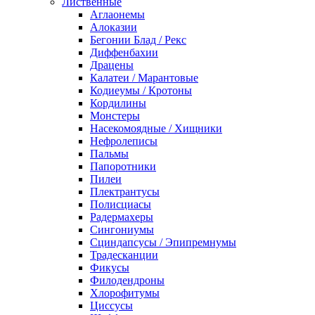
Лиственные
Аглаонемы
Алоказии
Бегонии Блад / Рекс
Диффенбахии
Драцены
Калатеи / Марантовые
Кодиеумы / Кротоны
Кордилины
Монстеры
Насекомоядные / Хищники
Нефролеписы
Пальмы
Папоротники
Пилеи
Плектрантусы
Полисциасы
Радермахеры
Сингониумы
Сциндапсусы / Эпипремнумы
Традесканции
Фикусы
Филодендроны
Хлорофитумы
Циссусы