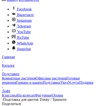
Facebook
Вконтакте
Instagram
Telegram
YouTube
RuTube
WhatsApp
Snapchat
Главная
-
Каталог
-
Подставки
Комнатные растения
Офисные растения
Готовые
решения
Горшки и кашпо
Подставки
Уход
Услуги
Подарки
-
Лофт
Классика
На колесах
Фигурные
Опоры
-
Подставка для цветов Trinity / Тринити
Поделиться