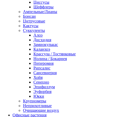
Циссусы
Шеффлеры
Ампельные/Лианы
Бонсаи
Цитрусовые
Кактусы
Суккуленты
Алоэ
Дисхидия
Замиокулькас
Каланхоэ
Крассула / Тостянковые
Нолина / Бокарнея
Пеперомия
Рипсалис
Сансевиерия
Хойя
Сенецио
Эпифиллум
Эуфорбия
Юкки
Крупномеры
Неприхотливые
Очищающие воздух
Офисные растения