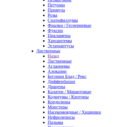
Петунии
Примула
Розы
Спатифиллумы
Фиалки / Геснериевые
Фуксии
Цикламены
Хризантемы
Эсхинантусы
Лиственные
Назад
Лиственные
Аглаонемы
Алоказии
Бегонии Блад / Рекс
Диффенбахии
Драцены
Калатеи / Марантовые
Кодиеумы / Кротоны
Кордилины
Монстеры
Насекомоядные / Хищники
Нефролеписы
Пальмы