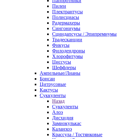
Папоротники
Пилеи
Плектрантусы
Полисциасы
Радермахеры
Сингониумы
Сциндапсусы / Эпипремнумы
Традесканции
Фикусы
Филодендроны
Хлорофитумы
Циссусы
Шеффлеры
Ампельные/Лианы
Бонсаи
Цитрусовые
Кактусы
Суккуленты
Назад
Суккуленты
Алоэ
Дисхидия
Замиокулькас
Каланхоэ
Крассула / Тостянковые