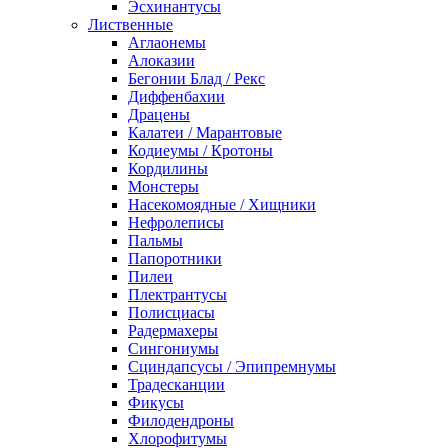
Эсхинантусы
Лиственные
Аглаонемы
Алоказии
Бегонии Блад / Рекс
Диффенбахии
Драцены
Калатеи / Марантовые
Кодиеумы / Кротоны
Кордилины
Монстеры
Насекомоядные / Хищники
Нефролеписы
Пальмы
Папоротники
Пилеи
Плектрантусы
Полисциасы
Радермахеры
Сингониумы
Сциндапсусы / Эпипремнумы
Традесканции
Фикусы
Филодендроны
Хлорофитумы