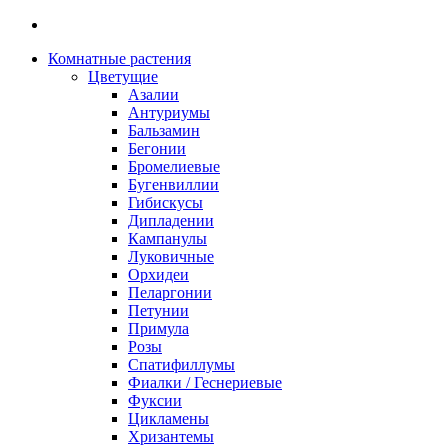
Комнатные растения
Цветущие
Азалии
Антуриумы
Бальзамин
Бегонии
Бромелиевые
Бугенвиллии
Гибискусы
Дипладении
Кампанулы
Луковичные
Орхидеи
Пеларгонии
Петунии
Примула
Розы
Спатифиллумы
Фиалки / Геснериевые
Фуксии
Цикламены
Хризантемы