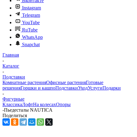
Вконтакте
Instagram
Telegram
YouTube
RuTube
WhatsApp
Snapchat
Главная
-
Каталог
-
Подставки
Комнатные растения
Офисные растения
Готовые
решения
Горшки и кашпо
Подставки
Уход
Услуги
Подарки
-
Фигурные
Классика
Лофт
На колесах
Опоры
-
Пьедесталы NAUTICA
Поделиться