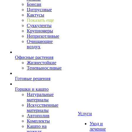
Бонсаи
Цитрусовые
Кактусы
Показать еще
Суккуленты
Крупномеры
Неприхотливые
Очищающие
воздух
Офисные растения
Жизнестойкие
Теневыносливые
Готовые решения
Горшки и кашпо
Натуральные
материалы
Искусственные
материалы
Услуги
Автополив
Комплекты
Уход и
Кашпо на
лечение
ножках