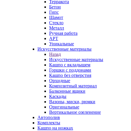
Терракота
Бетон
Гипс
Шамот
Стекло
Металл
Ручная работа
АРТ
Уникальные
Искусственные материалы
Назад
Искусственные материалы
Кашпо с вкладышем
Горшки с поддонами
Кашпо без отверстия
Орхидные
Композитный материал
Балконные ящики
Каскады
Вазоны, миски, рюмки
Оригинальные
Вертикальное озеленение
Автополив
Комплекты
Кашпо на ножках