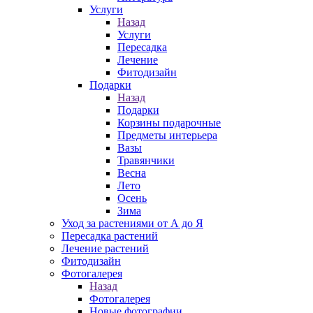
Услуги
Назад
Услуги
Пересадка
Лечение
Фитодизайн
Подарки
Назад
Подарки
Корзины подарочные
Предметы интерьера
Вазы
Травянчики
Весна
Лето
Осень
Зима
Уход за растениями от А до Я
Пересадка растений
Лечение растений
Фитодизайн
Фотогалерея
Назад
Фотогалерея
Новые фотографии