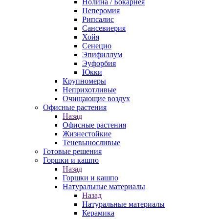
Нолина / Бокарнея
Пеперомия
Рипсалис
Сансевиерия
Хойя
Сенецио
Эпифиллум
Эуфорбия
Юкки
Крупномеры
Неприхотливые
Очищающие воздух
Офисные растения
Назад
Офисные растения
Жизнестойкие
Теневыносливые
Готовые решения
Горшки и кашпо
Назад
Горшки и кашпо
Натуральные материалы
Назад
Натуральные материалы
Керамика