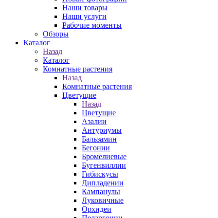
Наши товары
Наши услуги
Рабочие моменты
Обзоры
Каталог
Назад
Каталог
Комнатные растения
Назад
Комнатные растения
Цветущие
Назад
Цветущие
Азалии
Антуриумы
Бальзамин
Бегонии
Бромелиевые
Бугенвиллии
Гибискусы
Дипладении
Кампанулы
Луковичные
Орхидеи
Пеларгонии