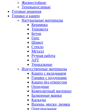
Жизнестойкие
Теневыносливые
Готовые решения
Горшки и кашпо
Натуральные материалы
Керамика
Терракота
Бетон
Гипс
Шамот
Стекло
Металл
Ручная работа
АРТ
Уникальные
Искусственные материалы
Кашпо с вкладышем
Горшки с поддонами
Кашпо без отверстия
Орхидные
Композитный материал
Балконные ящики
Каскады
Вазоны, миски, рюмки
Оригинальные