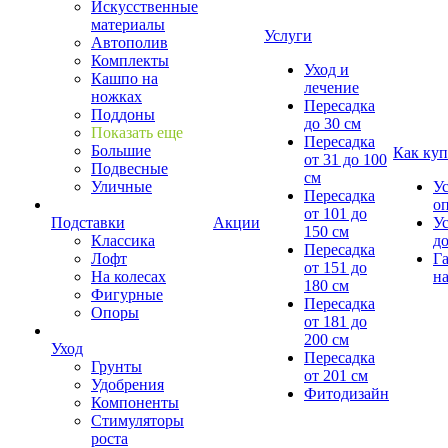
Искусственные
материалы
Услуги
Автополив
Комплекты
Уход и
Кашпо на
лечение
ножках
Пересадка
Поддоны
до 30 см
Показать еще
Пересадка
Большие
Как куп
от 31 до 100
Подвесные
см
Уличные
У
Пересадка
о
от 101 до
Подставки
Акции
У
150 см
Классика
д
Пересадка
Лофт
Г
от 151 до
На колесах
на
180 см
Фигурные
Пересадка
Опоры
от 181 до
200 см
Уход
Пересадка
Грунты
от 201 см
Удобрения
Фитодизайн
Компоненты
Стимуляторы
роста