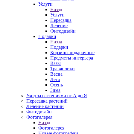
Услуги
Назад
Услуги
Пересадка
Лечение
Фитодизайн
Подарки
Назад
Подарки
Корзины подарочные
Предметы интерьера
Вазы
Травянчики
Весна
Лето
Осень
Зима
Уход за растениями от А до Я
Пересадка растений
Лечение растений
Фитодизайн
Фотогалерея
Назад
Фотогалерея
Новые фотографии