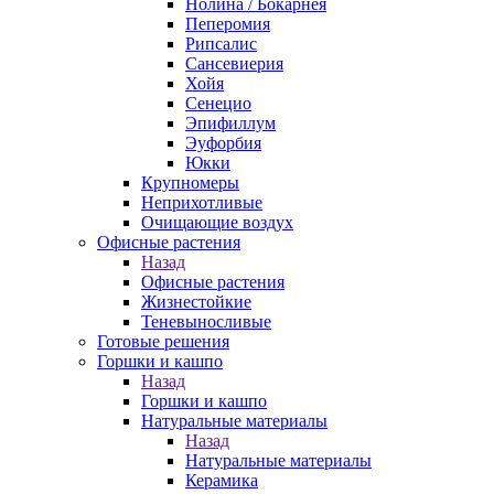
Нолина / Бокарнея
Пеперомия
Рипсалис
Сансевиерия
Хойя
Сенецио
Эпифиллум
Эуфорбия
Юкки
Крупномеры
Неприхотливые
Очищающие воздух
Офисные растения
Назад
Офисные растения
Жизнестойкие
Теневыносливые
Готовые решения
Горшки и кашпо
Назад
Горшки и кашпо
Натуральные материалы
Назад
Натуральные материалы
Керамика