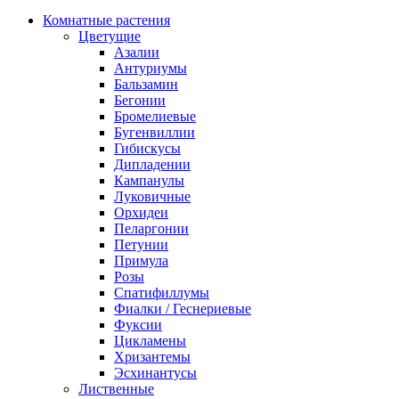
Комнатные растения
Цветущие
Азалии
Антуриумы
Бальзамин
Бегонии
Бромелиевые
Бугенвиллии
Гибискусы
Дипладении
Кампанулы
Луковичные
Орхидеи
Пеларгонии
Петунии
Примула
Розы
Спатифиллумы
Фиалки / Геснериевые
Фуксии
Цикламены
Хризантемы
Эсхинантусы
Лиственные