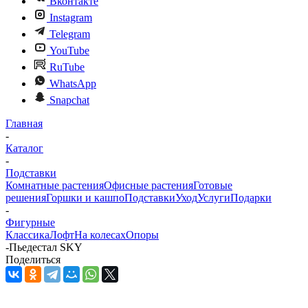
Вконтакте
Instagram
Telegram
YouTube
RuTube
WhatsApp
Snapchat
Главная
-
Каталог
-
Подставки
Комнатные растения
Офисные растения
Готовые
решения
Горшки и кашпо
Подставки
Уход
Услуги
Подарки
-
Фигурные
Классика
Лофт
На колесах
Опоры
-
Пьедестал SKY
Поделиться