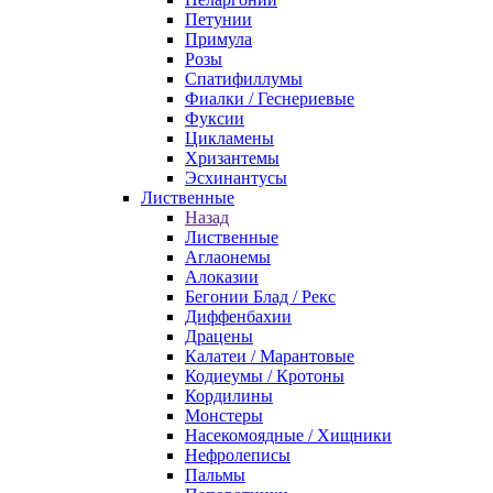
Петунии
Примула
Розы
Спатифиллумы
Фиалки / Геснериевые
Фуксии
Цикламены
Хризантемы
Эсхинантусы
Лиственные
Назад
Лиственные
Аглаонемы
Алоказии
Бегонии Блад / Рекс
Диффенбахии
Драцены
Калатеи / Марантовые
Кодиеумы / Кротоны
Кордилины
Монстеры
Насекомоядные / Хищники
Нефролеписы
Пальмы