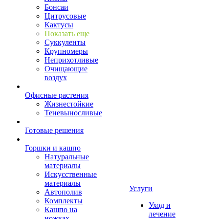
Бонсаи
Цитрусовые
Кактусы
Показать еще
Суккуленты
Крупномеры
Неприхотливые
Очищающие
воздух
Офисные растения
Жизнестойкие
Теневыносливые
Готовые решения
Горшки и кашпо
Натуральные
материалы
Искусственные
материалы
Услуги
Автополив
Комплекты
Уход и
Кашпо на
лечение
ножках