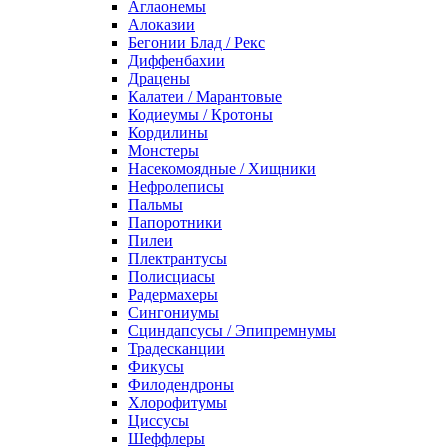
Аглаонемы
Алоказии
Бегонии Блад / Рекс
Диффенбахии
Драцены
Калатеи / Марантовые
Кодиеумы / Кротоны
Кордилины
Монстеры
Насекомоядные / Хищники
Нефролеписы
Пальмы
Папоротники
Пилеи
Плектрантусы
Полисциасы
Радермахеры
Сингониумы
Сциндапсусы / Эпипремнумы
Традесканции
Фикусы
Филодендроны
Хлорофитумы
Циссусы
Шеффлеры