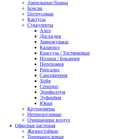
Ампельные/Лианы
Бонсаи
Цитрусовые
Кактусы
Суккуленты
Алоэ
Дисхидия
Замиокулькас
Каланхоэ
Крассула / Тостянковые
Нолина / Бокарнея
Пеперомия
Рипсалис
Сансевиерия
Хойя
Сенецио
Эпифиллум
Эуфорбия
Юкки
Крупномеры
Неприхотливые
Очищающие воздух
Офисные растения
Жизнестойкие
Теневыносливые