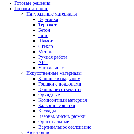
Готовые решения
Горшки и кашпо
Натуральные материалы
Керамика
Терракота
Бетон
Гипс
Шамот
Стекло
Металл
Ручная работа
АРТ
Уникальные
Искусственные материалы
Кашпо с вкладышем
Горшки с поддонами
Кашпо без отверстия
Орхидные
Композитный материал
Балконные ящики
Каскады
Вазоны, миски, рюмки
Оригинальные
Вертикальное озеленение
Автополив