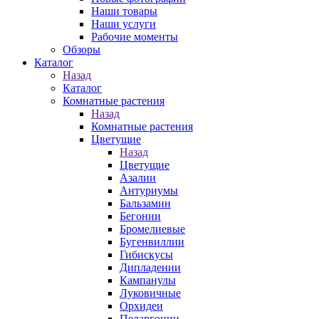
Наши товары
Наши услуги
Рабочие моменты
Обзоры
Каталог
Назад
Каталог
Комнатные растения
Назад
Комнатные растения
Цветущие
Назад
Цветущие
Азалии
Антуриумы
Бальзамин
Бегонии
Бромелиевые
Бугенвиллии
Гибискусы
Дипладении
Кампанулы
Луковичные
Орхидеи
Пеларгонии