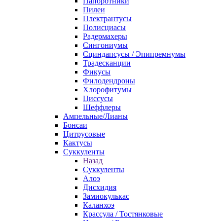
Папоротники
Пилеи
Плектрантусы
Полисциасы
Радермахеры
Сингониумы
Сциндапсусы / Эпипремнумы
Традесканции
Фикусы
Филодендроны
Хлорофитумы
Циссусы
Шеффлеры
Ампельные/Лианы
Бонсаи
Цитрусовые
Кактусы
Суккуленты
Назад
Суккуленты
Алоэ
Дисхидия
Замиокулькас
Каланхоэ
Крассула / Тостянковые