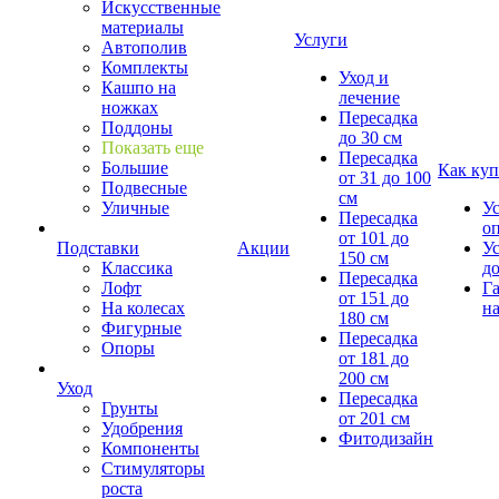
Искусственные
материалы
Услуги
Автополив
Комплекты
Уход и
Кашпо на
лечение
ножках
Пересадка
Поддоны
до 30 см
Показать еще
Пересадка
Большие
Как куп
от 31 до 100
Подвесные
см
Уличные
У
Пересадка
о
от 101 до
Подставки
Акции
У
150 см
Классика
д
Пересадка
Лофт
Г
от 151 до
На колесах
на
180 см
Фигурные
Пересадка
Опоры
от 181 до
200 см
Уход
Пересадка
Грунты
от 201 см
Удобрения
Фитодизайн
Компоненты
Стимуляторы
роста