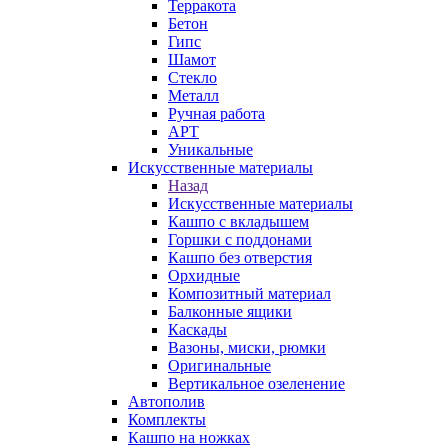
Терракота
Бетон
Гипс
Шамот
Стекло
Металл
Ручная работа
АРТ
Уникальные
Искусственные материалы
Назад
Искусственные материалы
Кашпо с вкладышем
Горшки с поддонами
Кашпо без отверстия
Орхидные
Композитный материал
Балконные ящики
Каскады
Вазоны, миски, рюмки
Оригинальные
Вертикальное озеленение
Автополив
Комплекты
Кашпо на ножках