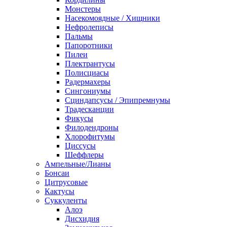
Монстеры
Насекомоядные / Хищники
Нефролеписы
Пальмы
Папоротники
Пилеи
Плектрантусы
Полисциасы
Радермахеры
Сингониумы
Сциндапсусы / Эпипремнумы
Традесканции
Фикусы
Филодендроны
Хлорофитумы
Циссусы
Шеффлеры
Ампельные/Лианы
Бонсаи
Цитрусовые
Кактусы
Суккуленты
Алоэ
Дисхидия