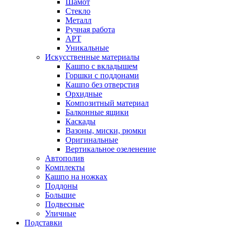
Шамот
Стекло
Металл
Ручная работа
АРТ
Уникальные
Искусственные материалы
Кашпо с вкладышем
Горшки с поддонами
Кашпо без отверстия
Орхидные
Композитный материал
Балконные ящики
Каскады
Вазоны, миски, рюмки
Оригинальные
Вертикальное озеленение
Автополив
Комплекты
Кашпо на ножках
Поддоны
Большие
Подвесные
Уличные
Подставки