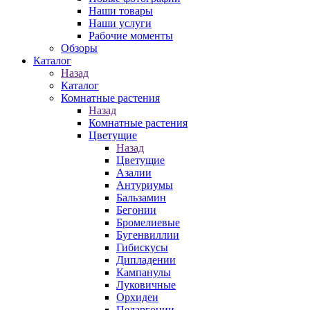
Наши товары
Наши услуги
Рабочие моменты
Обзоры
Каталог
Назад
Каталог
Комнатные растения
Назад
Комнатные растения
Цветущие
Назад
Цветущие
Азалии
Антуриумы
Бальзамин
Бегонии
Бромелиевые
Бугенвиллии
Гибискусы
Дипладении
Кампанулы
Луковичные
Орхидеи
Пеларгонии