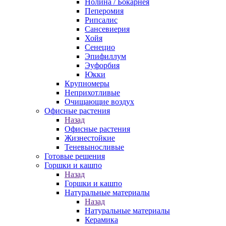
Нолина / Бокарнея
Пеперомия
Рипсалис
Сансевиерия
Хойя
Сенецио
Эпифиллум
Эуфорбия
Юкки
Крупномеры
Неприхотливые
Очищающие воздух
Офисные растения
Назад
Офисные растения
Жизнестойкие
Теневыносливые
Готовые решения
Горшки и кашпо
Назад
Горшки и кашпо
Натуральные материалы
Назад
Натуральные материалы
Керамика