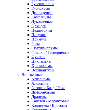
Бугенвиллии
Гибискусы
Дипладении
Кампанулы
Луковичные
Орхидеи
Пеларгонии
Петунии
Примула
Розы
Спатифиллумы
Фиалки / Геснериевые
Фуксии
Цикламены
Хризантемы
Эсхинантусы
Лиственные
Аглаонемы
Алоказии
Бегонии Блад / Рекс
Диффенбахии
Драцены
Калатеи / Марантовые
Кодиеумы / Кротоны
Кордилины