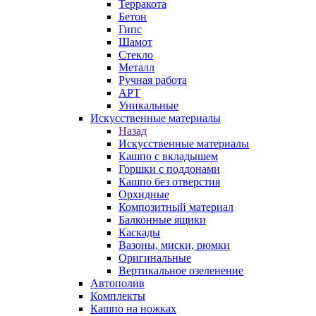
Терракота
Бетон
Гипс
Шамот
Стекло
Металл
Ручная работа
АРТ
Уникальные
Искусственные материалы
Назад
Искусственные материалы
Кашпо с вкладышем
Горшки с поддонами
Кашпо без отверстия
Орхидные
Композитный материал
Балконные ящики
Каскады
Вазоны, миски, рюмки
Оригинальные
Вертикальное озеленение
Автополив
Комплекты
Кашпо на ножках