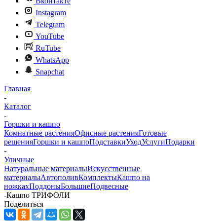
Вконтакте
Instagram
Telegram
YouTube
RuTube
WhatsApp
Snapchat
Главная
-
Каталог
-
Горшки и кашпо
Комнатные растения
Офисные растения
Готовые
решения
Горшки и кашпо
Подставки
Уход
Услуги
Подарки
-
Уличные
Натуральные материалы
Искусственные
материалы
Автополив
Комплекты
Кашпо на
ножках
Поддоны
Большие
Подвесные
-
Кашпо ТРИФОЛИ
Поделиться