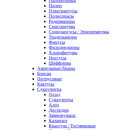
Папоротники
Пилеи
Плектрантусы
Полисциасы
Радермахеры
Сингониумы
Сциндапсусы / Эпипремнумы
Традесканции
Фикусы
Филодендроны
Хлорофитумы
Циссусы
Шеффлеры
Ампельные/Лианы
Бонсаи
Цитрусовые
Кактусы
Суккуленты
Назад
Суккуленты
Алоэ
Дисхидия
Замиокулькас
Каланхоэ
Крассула / Тостянковые