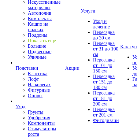
Искусственные
материалы
Услуги
Автополив
Комплекты
Уход и
Кашпо на
лечение
ножках
Пересадка
Поддоны
до 30 см
Показать еще
Пересадка
Большие
Как куп
от 31 до 100
Подвесные
см
Уличные
У
Пересадка
о
от 101 до
Подставки
Акции
У
150 см
Классика
д
Пересадка
Лофт
Г
от 151 до
На колесах
на
180 см
Фигурные
Пересадка
Опоры
от 181 до
200 см
Уход
Пересадка
Грунты
от 201 см
Удобрения
Фитодизайн
Компоненты
Стимуляторы
роста