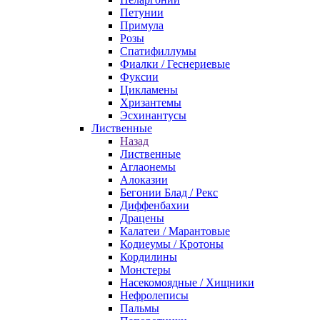
Петунии
Примула
Розы
Спатифиллумы
Фиалки / Геснериевые
Фуксии
Цикламены
Хризантемы
Эсхинантусы
Лиственные
Назад
Лиственные
Аглаонемы
Алоказии
Бегонии Блад / Рекс
Диффенбахии
Драцены
Калатеи / Марантовые
Кодиеумы / Кротоны
Кордилины
Монстеры
Насекомоядные / Хищники
Нефролеписы
Пальмы