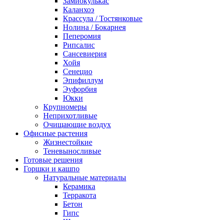
Замиокулькас
Каланхоэ
Крассула / Тостянковые
Нолина / Бокарнея
Пеперомия
Рипсалис
Сансевиерия
Хойя
Сенецио
Эпифиллум
Эуфорбия
Юкки
Крупномеры
Неприхотливые
Очищающие воздух
Офисные растения
Жизнестойкие
Теневыносливые
Готовые решения
Горшки и кашпо
Натуральные материалы
Керамика
Терракота
Бетон
Гипс