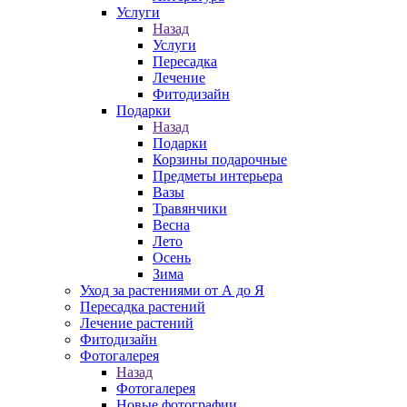
Услуги
Назад
Услуги
Пересадка
Лечение
Фитодизайн
Подарки
Назад
Подарки
Корзины подарочные
Предметы интерьера
Вазы
Травянчики
Весна
Лето
Осень
Зима
Уход за растениями от А до Я
Пересадка растений
Лечение растений
Фитодизайн
Фотогалерея
Назад
Фотогалерея
Новые фотографии