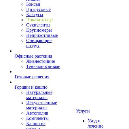
Бонсаи
Цитрусовые
Кактусы
Показать еще
Суккуленты
Крупномеры
Неприхотливые
Очищающие
воздух
Офисные растения
Жизнестойкие
Теневыносливые
Готовые решения
Горшки и кашпо
Натуральные
материалы
Искусственные
материалы
Услуги
Автополив
Комплекты
Уход и
Кашпо на
лечение
ножках