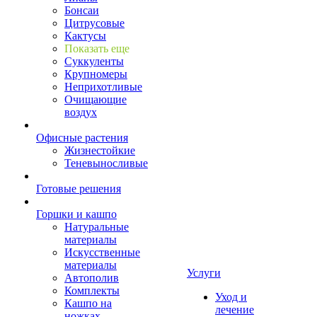
Бонсаи
Цитрусовые
Кактусы
Показать еще
Суккуленты
Крупномеры
Неприхотливые
Очищающие
воздух
Офисные растения
Жизнестойкие
Теневыносливые
Готовые решения
Горшки и кашпо
Натуральные
материалы
Искусственные
материалы
Услуги
Автополив
Комплекты
Уход и
Кашпо на
лечение
ножках