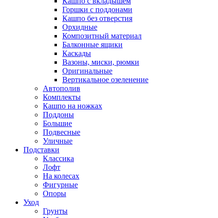
Кашпо с вкладышем
Горшки с поддонами
Кашпо без отверстия
Орхидные
Композитный материал
Балконные ящики
Каскады
Вазоны, миски, рюмки
Оригинальные
Вертикальное озеленение
Автополив
Комплекты
Кашпо на ножках
Поддоны
Большие
Подвесные
Уличные
Подставки
Классика
Лофт
На колесах
Фигурные
Опоры
Уход
Грунты