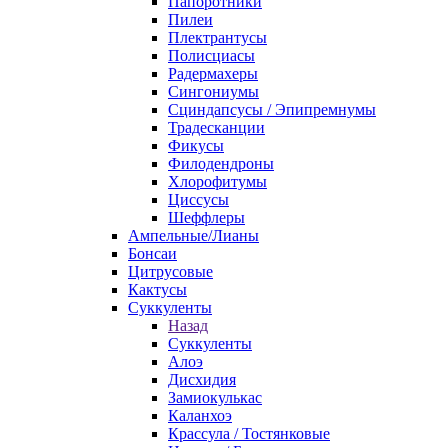
Папоротники
Пилеи
Плектрантусы
Полисциасы
Радермахеры
Сингониумы
Сциндапсусы / Эпипремнумы
Традесканции
Фикусы
Филодендроны
Хлорофитумы
Циссусы
Шеффлеры
Ампельные/Лианы
Бонсаи
Цитрусовые
Кактусы
Суккуленты
Назад
Суккуленты
Алоэ
Дисхидия
Замиокулькас
Каланхоэ
Крассула / Тостянковые