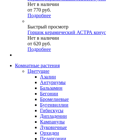
Нет в наличии
от
770 руб.
Подробнее
Быстрый просмотр
Горшок керамический АСТРА конус
Нет в наличии
от
620 руб.
Подробнее
Комнатные растения
Цветущие
Азалии
Антуриумы
Бальзамин
Бегонии
Бромелиевые
Бугенвиллии
Гибискусы
Дипладении
Кампанулы
Луковичные
Орхидеи
Пеларгонии