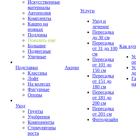
Искусственные
материалы
Услуги
Автополив
Комплекты
Уход и
Кашпо на
лечение
ножках
Пересадка
Поддоны
до 30 см
Показать еще
Пересадка
Большие
Как куп
от 31 до 100
Подвесные
см
Уличные
У
Пересадка
о
от 101 до
Подставки
Акции
У
150 см
Классика
д
Пересадка
Лофт
Г
от 151 до
На колесах
на
180 см
Фигурные
Пересадка
Опоры
от 181 до
200 см
Уход
Пересадка
Грунты
от 201 см
Удобрения
Фитодизайн
Компоненты
Стимуляторы
роста