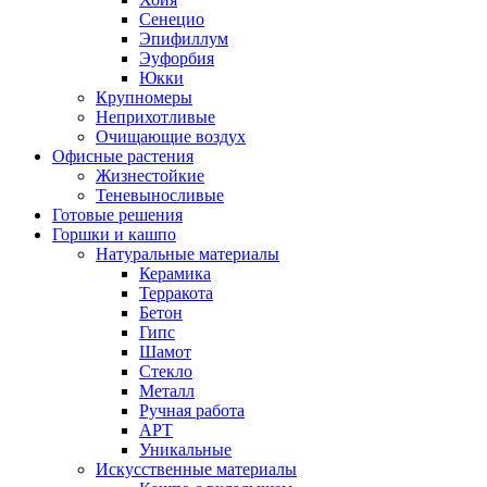
Сенецио
Эпифиллум
Эуфорбия
Юкки
Крупномеры
Неприхотливые
Очищающие воздух
Офисные растения
Жизнестойкие
Теневыносливые
Готовые решения
Горшки и кашпо
Натуральные материалы
Керамика
Терракота
Бетон
Гипс
Шамот
Стекло
Металл
Ручная работа
АРТ
Уникальные
Искусственные материалы