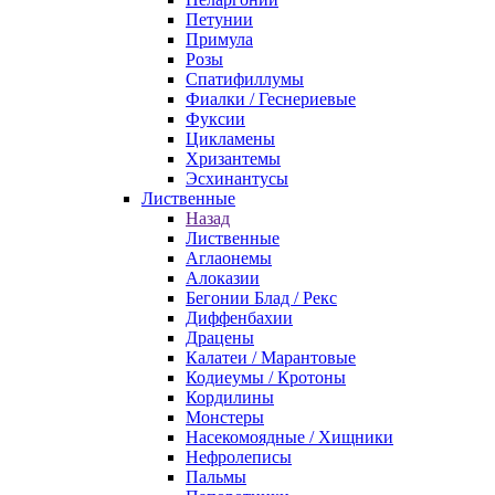
Петунии
Примула
Розы
Спатифиллумы
Фиалки / Геснериевые
Фуксии
Цикламены
Хризантемы
Эсхинантусы
Лиственные
Назад
Лиственные
Аглаонемы
Алоказии
Бегонии Блад / Рекс
Диффенбахии
Драцены
Калатеи / Марантовые
Кодиеумы / Кротоны
Кордилины
Монстеры
Насекомоядные / Хищники
Нефролеписы
Пальмы