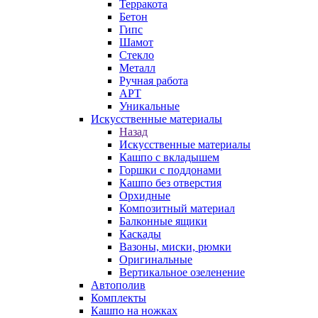
Терракота
Бетон
Гипс
Шамот
Стекло
Металл
Ручная работа
АРТ
Уникальные
Искусственные материалы
Назад
Искусственные материалы
Кашпо с вкладышем
Горшки с поддонами
Кашпо без отверстия
Орхидные
Композитный материал
Балконные ящики
Каскады
Вазоны, миски, рюмки
Оригинальные
Вертикальное озеленение
Автополив
Комплекты
Кашпо на ножках