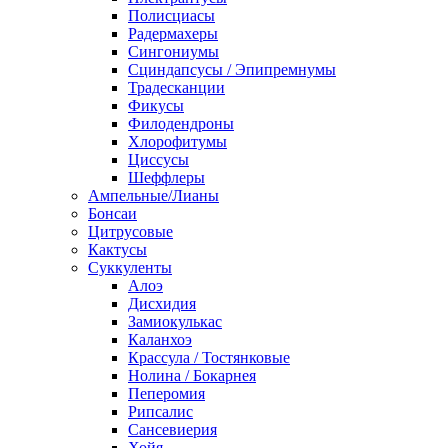
Полисциасы
Радермахеры
Сингониумы
Сциндапсусы / Эпипремнумы
Традесканции
Фикусы
Филодендроны
Хлорофитумы
Циссусы
Шеффлеры
Ампельные/Лианы
Бонсаи
Цитрусовые
Кактусы
Суккуленты
Алоэ
Дисхидия
Замиокулькас
Каланхоэ
Крассула / Тостянковые
Нолина / Бокарнея
Пеперомия
Рипсалис
Сансевиерия
Хойя