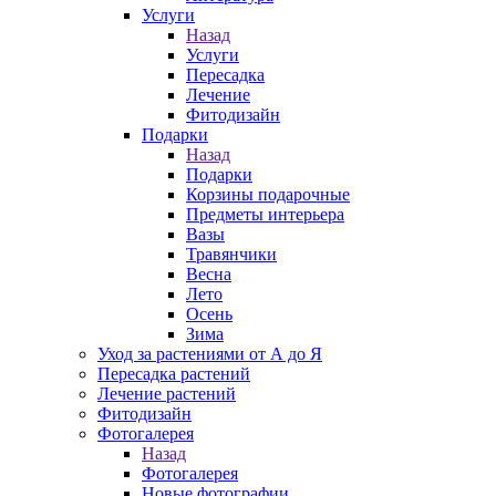
Услуги
Назад
Услуги
Пересадка
Лечение
Фитодизайн
Подарки
Назад
Подарки
Корзины подарочные
Предметы интерьера
Вазы
Травянчики
Весна
Лето
Осень
Зима
Уход за растениями от А до Я
Пересадка растений
Лечение растений
Фитодизайн
Фотогалерея
Назад
Фотогалерея
Новые фотографии