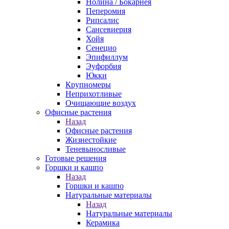
Нолина / Бокарнея
Пеперомия
Рипсалис
Сансевиерия
Хойя
Сенецио
Эпифиллум
Эуфорбия
Юкки
Крупномеры
Неприхотливые
Очищающие воздух
Офисные растения
Назад
Офисные растения
Жизнестойкие
Теневыносливые
Готовые решения
Горшки и кашпо
Назад
Горшки и кашпо
Натуральные материалы
Назад
Натуральные материалы
Керамика