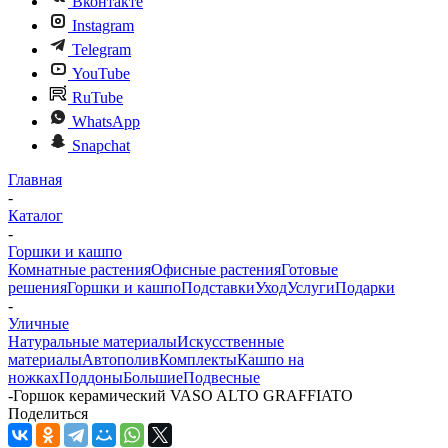
Вконтакте
Instagram
Telegram
YouTube
RuTube
WhatsApp
Snapchat
Главная
-
Каталог
-
Горшки и кашпо
Комнатные растения
Офисные растения
Готовые
решения
Горшки и кашпо
Подставки
Уход
Услуги
Подарки
-
Уличные
Натуральные материалы
Искусственные
материалы
Автополив
Комплекты
Кашпо на
ножках
Поддоны
Большие
Подвесные
-
Горшок керамический VASO ALTO GRAFFIATO
Поделиться