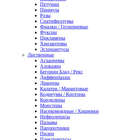
Петунии
Примула
Розы
Спатифиллумы
Фиалки / Геснериевые
Фуксии
Цикламены
Хризантемы
Эсхинантусы
Лиственные
Аглаонемы
Алоказии
Бегонии Блад / Рекс
Диффенбахии
Драцены
Калатеи / Марантовые
Кодиеумы / Кротоны
Кордилины
Монстеры
Насекомоядные / Хищники
Нефролеписы
Пальмы
Папоротники
Пилеи
Плектрантусы