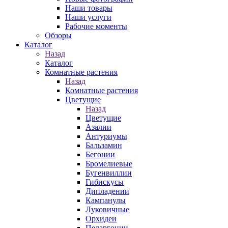
Наши товары
Наши услуги
Рабочие моменты
Обзоры
Каталог
Назад
Каталог
Комнатные растения
Назад
Комнатные растения
Цветущие
Назад
Цветущие
Азалии
Антуриумы
Бальзамин
Бегонии
Бромелиевые
Бугенвиллии
Гибискусы
Дипладении
Кампанулы
Луковичные
Орхидеи
Пеларгонии