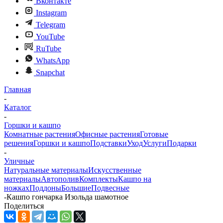
Вконтакте
Instagram
Telegram
YouTube
RuTube
WhatsApp
Snapchat
Главная
-
Каталог
-
Горшки и кашпо
Комнатные растения
Офисные растения
Готовые
решения
Горшки и кашпо
Подставки
Уход
Услуги
Подарки
-
Уличные
Натуральные материалы
Искусственные
материалы
Автополив
Комплекты
Кашпо на
ножках
Поддоны
Большие
Подвесные
-
Кашпо гончарка Изольда шамотное
Поделиться