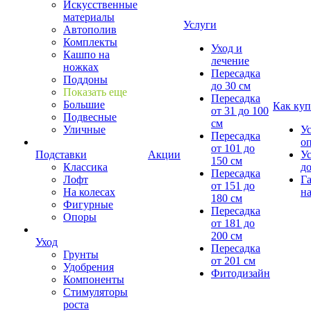
Искусственные
материалы
Услуги
Автополив
Комплекты
Уход и
Кашпо на
лечение
ножках
Пересадка
Поддоны
до 30 см
Показать еще
Пересадка
Большие
Как куп
от 31 до 100
Подвесные
см
Уличные
У
Пересадка
о
от 101 до
Подставки
Акции
У
150 см
Классика
д
Пересадка
Лофт
Г
от 151 до
На колесах
на
180 см
Фигурные
Пересадка
Опоры
от 181 до
200 см
Уход
Пересадка
Грунты
от 201 см
Удобрения
Фитодизайн
Компоненты
Стимуляторы
роста