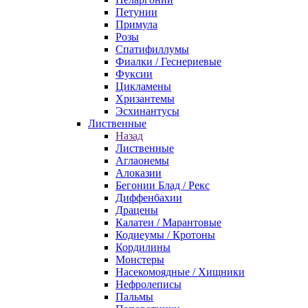
Петунии
Примула
Розы
Спатифиллумы
Фиалки / Геснериевые
Фуксии
Цикламены
Хризантемы
Эсхинантусы
Лиственные
Назад
Лиственные
Аглаонемы
Алоказии
Бегонии Блад / Рекс
Диффенбахии
Драцены
Калатеи / Марантовые
Кодиеумы / Кротоны
Кордилины
Монстеры
Насекомоядные / Хищники
Нефролеписы
Пальмы