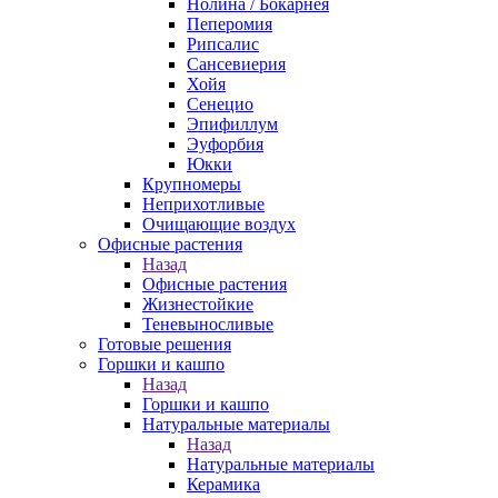
Нолина / Бокарнея
Пеперомия
Рипсалис
Сансевиерия
Хойя
Сенецио
Эпифиллум
Эуфорбия
Юкки
Крупномеры
Неприхотливые
Очищающие воздух
Офисные растения
Назад
Офисные растения
Жизнестойкие
Теневыносливые
Готовые решения
Горшки и кашпо
Назад
Горшки и кашпо
Натуральные материалы
Назад
Натуральные материалы
Керамика