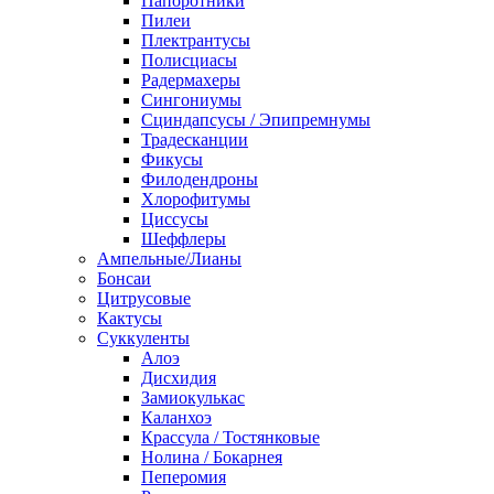
Папоротники
Пилеи
Плектрантусы
Полисциасы
Радермахеры
Сингониумы
Сциндапсусы / Эпипремнумы
Традесканции
Фикусы
Филодендроны
Хлорофитумы
Циссусы
Шеффлеры
Ампельные/Лианы
Бонсаи
Цитрусовые
Кактусы
Суккуленты
Алоэ
Дисхидия
Замиокулькас
Каланхоэ
Крассула / Тостянковые
Нолина / Бокарнея
Пеперомия