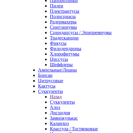
Папоротники
Пилеи
Плектрантусы
Полисциасы
Радермахеры
Сингониумы
Сциндапсусы / Эпипремнумы
Традесканции
Фикусы
Филодендроны
Хлорофитумы
Циссусы
Шеффлеры
Ампельные/Лианы
Бонсаи
Цитрусовые
Кактусы
Суккуленты
Назад
Суккуленты
Алоэ
Дисхидия
Замиокулькас
Каланхоэ
Крассула / Тостянковые