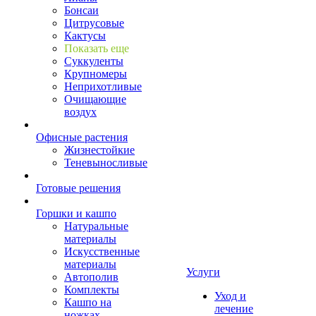
Бонсаи
Цитрусовые
Кактусы
Показать еще
Суккуленты
Крупномеры
Неприхотливые
Очищающие
воздух
Офисные растения
Жизнестойкие
Теневыносливые
Готовые решения
Горшки и кашпо
Натуральные
материалы
Искусственные
материалы
Услуги
Автополив
Комплекты
Уход и
Кашпо на
лечение
ножках