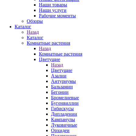
Наши товары
Наши услуги
Рабочие моменты
Обзоры
Каталог
Назад
Каталог
Комнатные растения
Назад
Комнатные растения
Цветущие
Назад
Цветущие
Азалии
Антуриумы
Бальзамин
Бегонии
Бромелиевые
Бугенвиллии
Гибискусы
Дипладении
Кампанулы
Луковичные
Орхидеи
Пеларгонии