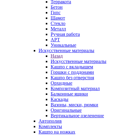
Терракота
Бетон
Гипс
Шамот
Стекло
Металл
Ручная работа
АРТ
Уникальные
Искусственные материалы
Назад
Искусственные материалы
Кашпо с вкладышем
Горшки с поддонами
Кашпо без отверстия
Орхидные
Композитный материал
Балконные ящики
Каскады
Вазоны, миски, рюмки
Оригинальные
Вертикальное озеленение
Автополив
Комплекты
Кашпо на ножках