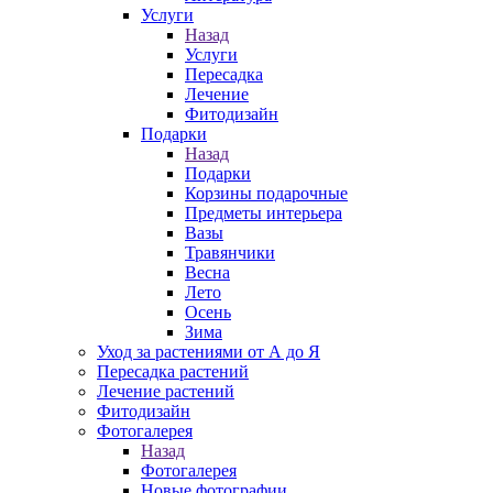
Услуги
Назад
Услуги
Пересадка
Лечение
Фитодизайн
Подарки
Назад
Подарки
Корзины подарочные
Предметы интерьера
Вазы
Травянчики
Весна
Лето
Осень
Зима
Уход за растениями от А до Я
Пересадка растений
Лечение растений
Фитодизайн
Фотогалерея
Назад
Фотогалерея
Новые фотографии