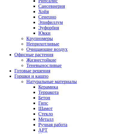
Рипсалис
Сансевиерия
Хойя
Сенецио
Эпифиллум
Эуфорбия
Юкки
Крупномеры
Неприхотливые
Очищающие воздух
Офисные растения
Жизнестойкие
Теневыносливые
Готовые решения
Горшки и кашпо
Натуральные материалы
Керамика
Терракота
Бетон
Гипс
Шамот
Стекло
Металл
Ручная работа
АРТ