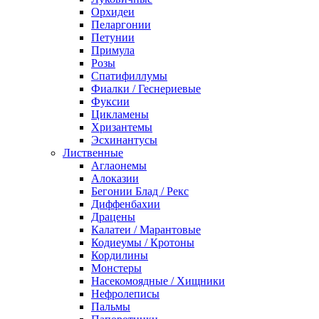
Орхидеи
Пеларгонии
Петунии
Примула
Розы
Спатифиллумы
Фиалки / Геснериевые
Фуксии
Цикламены
Хризантемы
Эсхинантусы
Лиственные
Аглаонемы
Алоказии
Бегонии Блад / Рекс
Диффенбахии
Драцены
Калатеи / Марантовые
Кодиеумы / Кротоны
Кордилины
Монстеры
Насекомоядные / Хищники
Нефролеписы
Пальмы