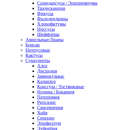
Сциндапсусы / Эпипремнумы
Традесканции
Фикусы
Филодендроны
Хлорофитумы
Циссусы
Шеффлеры
Ампельные/Лианы
Бонсаи
Цитрусовые
Кактусы
Суккуленты
Алоэ
Дисхидия
Замиокулькас
Каланхоэ
Крассула / Тостянковые
Нолина / Бокарнея
Пеперомия
Рипсалис
Сансевиерия
Хойя
Сенецио
Эпифиллум
Эуфорбия