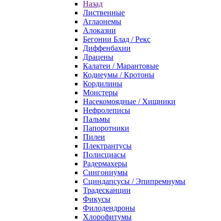
Назад
Лиственные
Аглаонемы
Алоказии
Бегонии Блад / Рекс
Диффенбахии
Драцены
Калатеи / Марантовые
Кодиеумы / Кротоны
Кордилины
Монстеры
Насекомоядные / Хищники
Нефролеписы
Пальмы
Папоротники
Пилеи
Плектрантусы
Полисциасы
Радермахеры
Сингониумы
Сциндапсусы / Эпипремнумы
Традесканции
Фикусы
Филодендроны
Хлорофитумы