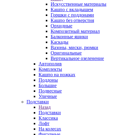
Искусственные материалы
Кашпо с вкладышем
Горшки с поддонами
Кашпо без отверстия
Орхидные
Композитный материал
Балконные ящики
Каскады
Вазоны, миски, рюмки
Оригинальные
Вертикальное озеленение
Автополив
Комплекты
Кашпо на ножках
Поддоны
Большие
Подвесные
Уличные
Подставки
Назад
Подставки
Классика
Лофт
На колесах
Фигурные