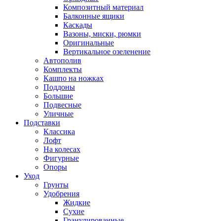
Композитный материал
Балконные ящики
Каскады
Вазоны, миски, рюмки
Оригинальные
Вертикальное озеленение
Автополив
Комплекты
Кашпо на ножках
Поддоны
Большие
Подвесные
Уличные
Подставки
Классика
Лофт
На колесах
Фигурные
Опоры
Уход
Грунты
Удобрения
Жидкие
Сухие
Гранулированные