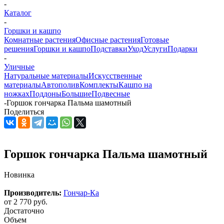
-
Каталог
-
Горшки и кашпо
Комнатные растения
Офисные растения
Готовые
решения
Горшки и кашпо
Подставки
Уход
Услуги
Подарки
-
Уличные
Натуральные материалы
Искусственные
материалы
Автополив
Комплекты
Кашпо на
ножках
Поддоны
Большие
Подвесные
-
Горшок гончарка Пальма шамотный
Поделиться
Горшок гончарка Пальма шамотный
Новинка
Производитель:
Гончар-Ка
от
2 770 руб.
Достаточно
Объем