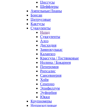
Циссусы
Шеффлеры
Ампельные/Лианы
Бонсаи
Цитрусовые
Кактусы
Суккуленты
Назад
Суккуленты
Алоэ
Дисхидия
Замиокулькас
Каланхоэ
Крассула / Тостянковые
Нолина / Бокарнея
Пеперомия
Рипсалис
Сансевиерия
Хойя
Сенецио
Эпифиллум
Эуфорбия
Юкки
Крупномеры
Неприхотливые