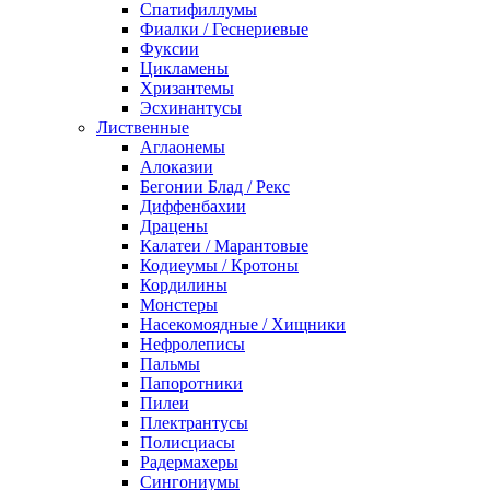
Спатифиллумы
Фиалки / Геснериевые
Фуксии
Цикламены
Хризантемы
Эсхинантусы
Лиственные
Аглаонемы
Алоказии
Бегонии Блад / Рекс
Диффенбахии
Драцены
Калатеи / Марантовые
Кодиеумы / Кротоны
Кордилины
Монстеры
Насекомоядные / Хищники
Нефролеписы
Пальмы
Папоротники
Пилеи
Плектрантусы
Полисциасы
Радермахеры
Сингониумы