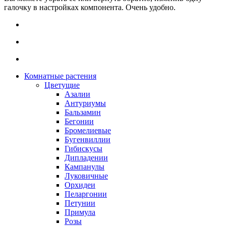
галочку в настройках компонента. Очень удобно.
Комнатные растения
Цветущие
Азалии
Антуриумы
Бальзамин
Бегонии
Бромелиевые
Бугенвиллии
Гибискусы
Дипладении
Кампанулы
Луковичные
Орхидеи
Пеларгонии
Петунии
Примула
Розы