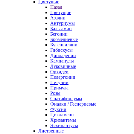
Цветущие
Назад
Цветущие
Азалии
Антуриумы
Бальзамин
Бегонии
Бромелиевые
Бугенвиллии
Гибискусы
Дипладении
Кампанулы
Луковичные
Орхидеи
Пеларгонии
Петунии
Примула
Розы
Спатифиллумы
Фиалки / Геснериевые
Фуксии
Цикламены
Хризантемы
Эсхинантусы
Лиственные