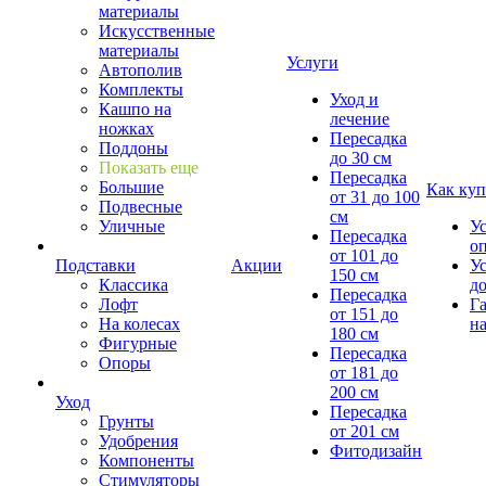
материалы
Искусственные
материалы
Услуги
Автополив
Комплекты
Уход и
Кашпо на
лечение
ножках
Пересадка
Поддоны
до 30 см
Показать еще
Пересадка
Большие
Как куп
от 31 до 100
Подвесные
см
Уличные
У
Пересадка
о
от 101 до
Подставки
Акции
У
150 см
Классика
д
Пересадка
Лофт
Г
от 151 до
На колесах
на
180 см
Фигурные
Пересадка
Опоры
от 181 до
200 см
Уход
Пересадка
Грунты
от 201 см
Удобрения
Фитодизайн
Компоненты
Стимуляторы