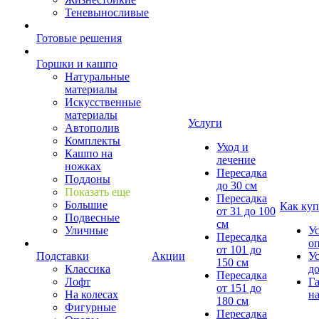
Теневыносливые
Готовые решения
Горшки и кашпо
Натуральные
материалы
Искусственные
материалы
Услуги
Автополив
Комплекты
Уход и
Кашпо на
лечение
ножках
Пересадка
Поддоны
до 30 см
Показать еще
Пересадка
Большие
Как куп
от 31 до 100
Подвесные
см
Уличные
У
Пересадка
о
от 101 до
Подставки
Акции
У
150 см
Классика
д
Пересадка
Лофт
Г
от 151 до
На колесах
на
180 см
Фигурные
Пересадка