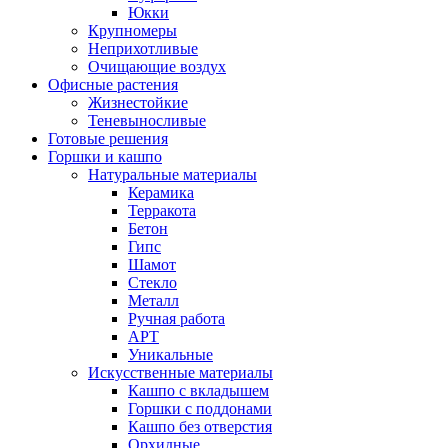
Юкки
Крупномеры
Неприхотливые
Очищающие воздух
Офисные растения
Жизнестойкие
Теневыносливые
Готовые решения
Горшки и кашпо
Натуральные материалы
Керамика
Терракота
Бетон
Гипс
Шамот
Стекло
Металл
Ручная работа
АРТ
Уникальные
Искусственные материалы
Кашпо с вкладышем
Горшки с поддонами
Кашпо без отверстия
Орхидные