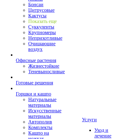
Бонсаи
Цитрусовые
Кактусы
Показать еще
Суккуленты
Крупномеры
Неприхотливые
Очищающие
воздух
Офисные растения
Жизнестойкие
Теневыносливые
Готовые решения
Горшки и кашпо
Натуральные
материалы
Искусственные
материалы
Услуги
Автополив
Комплекты
Уход и
Кашпо на
лечение
ножках