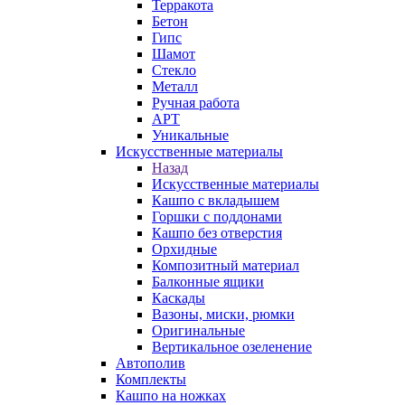
Терракота
Бетон
Гипс
Шамот
Стекло
Металл
Ручная работа
АРТ
Уникальные
Искусственные материалы
Назад
Искусственные материалы
Кашпо с вкладышем
Горшки с поддонами
Кашпо без отверстия
Орхидные
Композитный материал
Балконные ящики
Каскады
Вазоны, миски, рюмки
Оригинальные
Вертикальное озеленение
Автополив
Комплекты
Кашпо на ножках