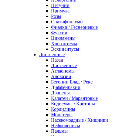
Петунии
Примула
Розы
Спатифиллумы
Фиалки / Геснериевые
Фуксии
Цикламены
Хризантемы
Эсхинантусы
Лиственные
Назад
Лиственные
Аглаонемы
Алоказии
Бегонии Блад / Рекс
Диффенбахии
Драцены
Калатеи / Марантовые
Кодиеумы / Кротоны
Кордилины
Монстеры
Насекомоядные / Хищники
Нефролеписы
Пальмы