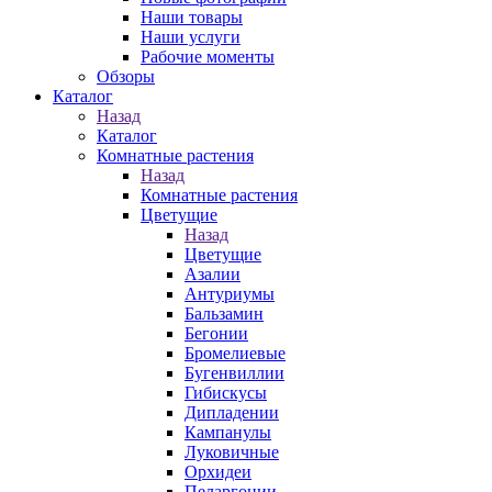
Наши товары
Наши услуги
Рабочие моменты
Обзоры
Каталог
Назад
Каталог
Комнатные растения
Назад
Комнатные растения
Цветущие
Назад
Цветущие
Азалии
Антуриумы
Бальзамин
Бегонии
Бромелиевые
Бугенвиллии
Гибискусы
Дипладении
Кампанулы
Луковичные
Орхидеи
Пеларгонии