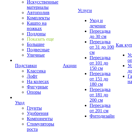
Искусственные
материалы
Услуги
Автополив
Комплекты
Уход и
Кашпо на
лечение
ножках
Пересадка
Поддоны
до 30 см
Показать еще
Пересадка
Большие
Как куп
от 31 до 100
Подвесные
см
Уличные
У
Пересадка
о
от 101 до
Подставки
Акции
У
150 см
Классика
д
Пересадка
Лофт
Г
от 151 до
На колесах
на
180 см
Фигурные
Пересадка
Опоры
от 181 до
200 см
Уход
Пересадка
Грунты
от 201 см
Удобрения
Фитодизайн
Компоненты
Стимуляторы
роста