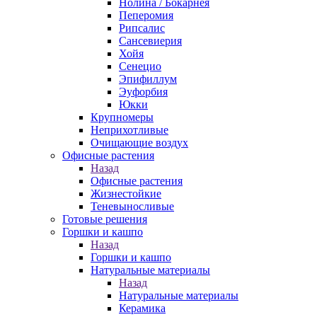
Нолина / Бокарнея
Пеперомия
Рипсалис
Сансевиерия
Хойя
Сенецио
Эпифиллум
Эуфорбия
Юкки
Крупномеры
Неприхотливые
Очищающие воздух
Офисные растения
Назад
Офисные растения
Жизнестойкие
Теневыносливые
Готовые решения
Горшки и кашпо
Назад
Горшки и кашпо
Натуральные материалы
Назад
Натуральные материалы
Керамика