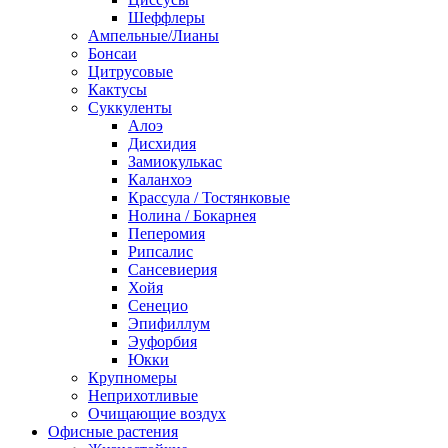
Шеффлеры
Ампельные/Лианы
Бонсаи
Цитрусовые
Кактусы
Суккуленты
Алоэ
Дисхидия
Замиокулькас
Каланхоэ
Крассула / Тостянковые
Нолина / Бокарнея
Пеперомия
Рипсалис
Сансевиерия
Хойя
Сенецио
Эпифиллум
Эуфорбия
Юкки
Крупномеры
Неприхотливые
Очищающие воздух
Офисные растения