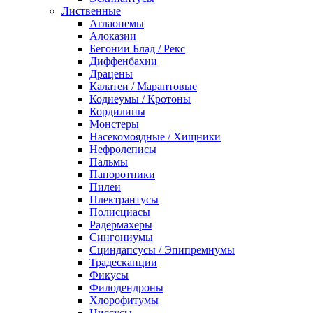
Лиственные
Аглаонемы
Алоказии
Бегонии Блад / Рекс
Диффенбахии
Драцены
Калатеи / Марантовые
Кодиеумы / Кротоны
Кордилины
Монстеры
Насекомоядные / Хищники
Нефролеписы
Пальмы
Папоротники
Пилеи
Плектрантусы
Полисциасы
Радермахеры
Сингониумы
Сциндапсусы / Эпипремнумы
Традесканции
Фикусы
Филодендроны
Хлорофитумы
Циссусы