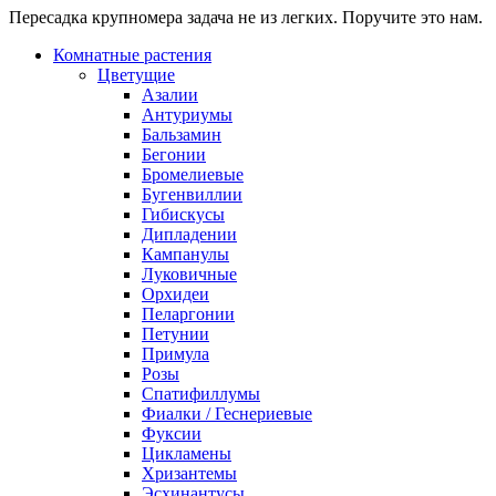
Пересадка крупномера задача не из легких. Поручите это нам.
Комнатные растения
Цветущие
Азалии
Антуриумы
Бальзамин
Бегонии
Бромелиевые
Бугенвиллии
Гибискусы
Дипладении
Кампанулы
Луковичные
Орхидеи
Пеларгонии
Петунии
Примула
Розы
Спатифиллумы
Фиалки / Геснериевые
Фуксии
Цикламены
Хризантемы
Эсхинантусы