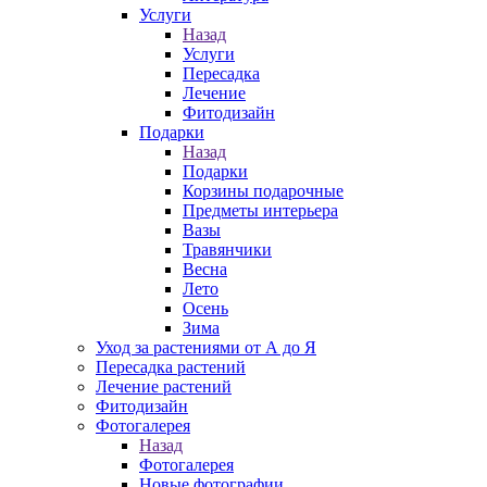
Услуги
Назад
Услуги
Пересадка
Лечение
Фитодизайн
Подарки
Назад
Подарки
Корзины подарочные
Предметы интерьера
Вазы
Травянчики
Весна
Лето
Осень
Зима
Уход за растениями от А до Я
Пересадка растений
Лечение растений
Фитодизайн
Фотогалерея
Назад
Фотогалерея
Новые фотографии