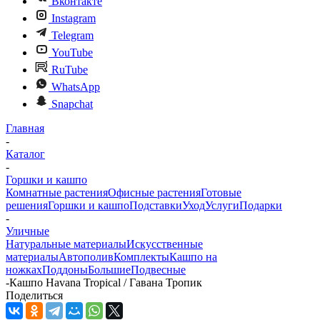
Вконтакте
Instagram
Telegram
YouTube
RuTube
WhatsApp
Snapchat
Главная
-
Каталог
-
Горшки и кашпо
Комнатные растения
Офисные растения
Готовые
решения
Горшки и кашпо
Подставки
Уход
Услуги
Подарки
-
Уличные
Натуральные материалы
Искусственные
материалы
Автополив
Комплекты
Кашпо на
ножках
Поддоны
Большие
Подвесные
-
Кашпо Havana Tropical / Гавана Тропик
Поделиться