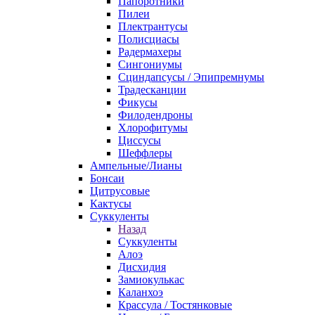
Папоротники
Пилеи
Плектрантусы
Полисциасы
Радермахеры
Сингониумы
Сциндапсусы / Эпипремнумы
Традесканции
Фикусы
Филодендроны
Хлорофитумы
Циссусы
Шеффлеры
Ампельные/Лианы
Бонсаи
Цитрусовые
Кактусы
Суккуленты
Назад
Суккуленты
Алоэ
Дисхидия
Замиокулькас
Каланхоэ
Крассула / Тостянковые