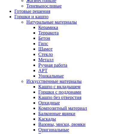
Жизнестойкие
Теневыносливые
Готовые решения
Горшки и кашпо
Натуральные материалы
Керамика
Терракота
Бетон
Гипс
Шамот
Стекло
Металл
Ручная работа
АРТ
Уникальные
Искусственные материалы
Кашпо с вкладышем
Горшки с поддонами
Кашпо без отверстия
Орхидные
Композитный материал
Балконные ящики
Каскады
Вазоны, миски, рюмки
Оригинальные